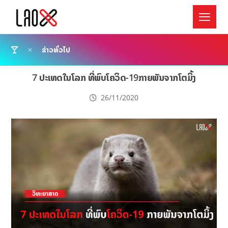
ຂ່າວທົ່ວໄປ
7 ປະເທດໃນໂລກ ທີ່ພົບໂຄວິດ-19ກາຍພັນຈາກໂຕມິ້ງ
26/11/2020