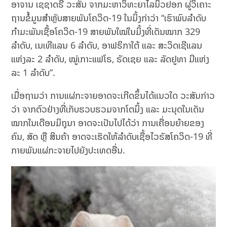
ອາຈານ ເຊຊາດຣີ ວະສັນ ຈາກມະຫາວິທະຍາໄລນິວຢອກ ຜູ່ວິເຄາະ
ຖານຂໍ້ມູນສຳຫຼັບສາຍພັນໂຄວິດ-19 ໃນມິ້ງກ່າວ່າ “ເຮົາພົບລຳດັບ
ກຳມະພັນເຊື້ອໂຄວິດ-19 ສາຍພັນໃໝ່ໃນມິ້ງທີ່ເດັນໝາກ 329
ລຳດັບ, ເນເທີແລນ 6 ລຳດັບ, ອາຟຣິກາໃຕ້ ແລະ ສະວິດເຊີແລນ
ແຫ່ງລະ 2 ລຳດັບ, ໝູ່ເກາະແຟໂຣ, ຣັດເຊຍ ແລະ ລັດຢູທາ ມີແຫ່ງ
ລະ 1 ລຳດັບ”.
ເມື່ອຖາມວ່າ ການແຜ່ກະຈາຍອາດຈະເກີດຂຶ້ນໄດ້ແນວໃດ ວະສັນກ່າວ
ວ່າ ຈາກຕົວຢ່າງທີ່ເກັບຮວບຮວມຈາກໂຕມິ້ງ ແລະ ມະນຸດໃນເດັນ
ໝາກໃນເດືອນມິຖຸນາ ອາດຈະເປັນໄປໄດ້ວ່າ ການເຄື່ອນຍ້າຍຂອງ
ຄົນ, ສັດ ຫຼື ສິນຄ້າ ອາດຈະເຮັດໃຫ້ລຳດັບເຊື້ອໄວຣັສໂຄວິດ-19 ທີ່
ກາຍພັນແຜ່ກະຈາຍໄປຍັງປະເທດອື່ນ.