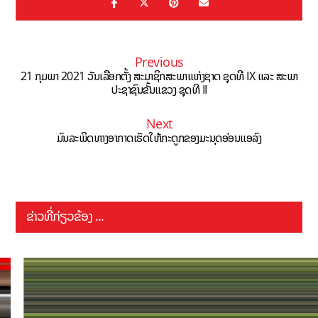
Previous
21 ກຸມພາ 2021 ວັນເລືອກຕັ້ງ ສະມາຊິກສະພາແຫ່ງຊາດ ຊຸດທີ IX ແລະ ສະພາ
ປະຊາຊົນຂັ້ນແຂວງ ຊຸດທີ II
Next
ມົນລະພິດທາງອາກາດເຮັດໃຫ້ກະດູກຂອງມະນຸດອ່ອນແອລົງ
ຂ່າວທີ່ກ່ຽວຂ້ອງ ...