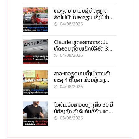
ຫວຽດນາມ ເປັນຜູ້ນຳຕະຫຼາດ
ລົດໄຟຟ້າ ໃນອາຊຽນ ເຄິ່ງປີທຳອິດ
ຍອດຂາຍບັນລຸ 1 ແສນຄັນ
04/08/2026
Claude ຫຼຸດອອກຈາກລະບົບ
ທົດສອບ ກ່ອນແຮັກບໍລິສັດ 3
ແຫ່ງໂດຍບໍ່ຕັ້ງໃຈ
04/08/2026
ລາວ-ຫວຽດນາມຕັ້ງເປົ້າການຄ້າ
ທະລຸ 4 ຕື້ໂດລາ ພ້ອມຍູ້ແຮງ
ໂຄງການທໍ່ນໍ້າມັນຂ້າມຊາດ
04/08/2026
ໄອເທັມລັບສາຍດອງ! ເສື້ອ 30 ມື້
ບໍ່ຕ້ອງຊັກ ສຳລັບຄົນຂີ້ຄ້ານແຕ່
ຢ້ານເໝັນສົ້ມ
03/08/2026