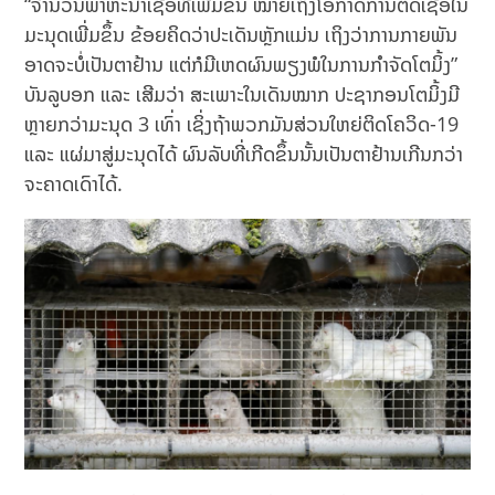
“ຈໍານວນພາຫະນໍາເຊື້ອທີ່ເພີ່ມຂຶ້ນ ໝາຍເຖິງໂອກາດການຕິດເຊື້ອໃນ
ມະນຸດເພີ່ມຂຶ້ນ ຂ້ອຍຄິດວ່າປະເດັນຫຼັກແມ່ນ ເຖິງວ່າການກາຍພັນ
ອາດຈະບໍ່ເປັນຕາຢ້ານ ແຕ່ກໍມີເຫດຜົນພຽງພໍໃນການກຳຈັດໂຕມິ້ງ”
ບັນລູບອກ ແລະ ເສີມວ່າ ສະເພາະໃນເດັນໝາກ ປະຊາກອນໂຕມິ້ງມີ
ຫຼາຍກວ່າມະນຸດ 3 ເທົ່າ ເຊິ່ງຖ້າພວກມັນສ່ວນໃຫຍ່ຕິດໂຄວິດ-19
ແລະ ແຜ່ມາສູ່ມະນຸດໄດ້ ຜົນລັບທີ່ເກີດຂຶ້ນນັ້ນເປັນຕາຢ້ານເກີນກວ່າ
ຈະຄາດເດົາໄດ້.