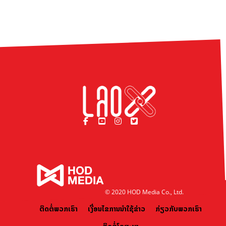
© 2020 HOD Media Co., Ltd.
ຕິດຕໍ່ພວກເຮົາ
ເງື່ອນໄຂການນຳໃຊ້ຂ່າວ
ກ່ຽວກັບພວກເຮົາ