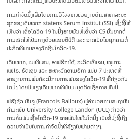
ໃນໂລກ ກຳຈັດໂຕມິ້ງທົ່ວປະເທດເມື່ອຕົ້ນເດືອນພະຈິກທີ່ຜ່ານມາ.
ການກຳຈັດມິ້ງເລີ່ມໂດຍການວິໄຈຈາກໜ່ວຍງານດ້ານສາທາລະນະ
ສຸກຂອງເດັນໝາກ statens Serum Institut (SSI) ເຊິ່ງຊີ້ໃຫ້
ເຫັນວ່າ ເຊື້ອໂຄວິດ-19 ໃນມິ້ງສາຍພັນທີ່ເອີ້ນວ່າ C5 ນັ້ນຍາກຕໍ່
ການເຮັດໃຫ້ເປັນກາງດ້ວຍແອນຕິບໍດີ ແລະ ອາດເປັນໄພຄຸກຄາມຕໍ່
ປະສິດທິພາບຂອງວັກຊີນໂຄວິດ-19.
ເດັນໝາກ, ເນເທີແລນ,​ ອາຟຣິກາໃຕ້, ສະວິດເຊີແລນ, ໝູ່ເກາະ
ແຟໂຣ, ຣັດເຊຍ ແລະ ສະຫະລັດອາເມຣິກາ ແມ່ນ 7 ປະເທດທີ່
ລາຍງານການພົບກໍລະນີການກາຍພັນຂອງໂຄວິດ-19 ທີ່ກ່ຽວກັບ
ໂຕມິ້ງ ໂດຍມີພຽງເດັນໝາກທີ່ພົບມະນຸດຕິດເຊື້ອກາຍພັນນີ້.
ຟຣັງຊົວ ບັນລູ (Francois Balloux) ຜູ່ອຳນວຍການສະຖາບັນ
ກຳມະພັນ University College Landon (UCL) ກ່າວວ່າ
ການຄົ້ນພົບເຊື້ອໂຄວິດ-19 ສາຍພັນໃໝ່ໃນໂຕມິ້ງ ເປັນຂໍ້ບົ່ງຊີ້ເຖິງ
ຄວາມຈຳເປັນໃນການກຳຈັດມິ້ງທີ່ລ້ຽງໃນຟາມຕ່າງໆ.