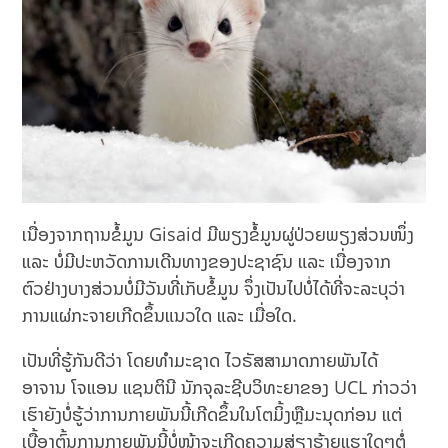
ເນື່ອງຈາກຖານຂໍ້ມູນ Gisaid ມີພຽງຂໍ້ມູນຜູ່ປ່ວຍພຽງສ່ວນໜຶ່ງ
ແລະ ບໍ່ມີປະຫວັດການເດີນທາງຂອງປະຊາຊົນ ແລະ ເນື່ອງຈາກ
ຕົວຢ່າງບາງສ່ວນບໍ່ມີວັນທີ່ເກັບຂໍ້ມູນ ຈຶ່ງເປັນໄປບໍ່ໄດ້ທີ່ຈະລະບຸວ່າ
ການແຜ່ກະຈາຍເກີດຂຶ້ນແນວໃດ ແລະ ເມື່ອໃດ.
ເປັນທີ່ຮູ້ກັນດີວ່າ ໂດຍທຳມະຊາດ ໄວຣັສສາມາດກາຍພັນໄດ້
ອາຈານ ໂຈແອນ ແຊນຕິນີ ນັກຈຸລະຊີບວິທະຍາຂອງ UCL ກ່າວວ່າ
ເຮົາຍັງບໍ່ຮູ້ວ່າການກາຍພັນນີ້ເກີດຂຶ້ນໃນໂຕມິ້ງຫຼືມະນຸດກ່ອນ ແຕ່
ເບື້ອງຕົ້ນການກາຍພັນນີ້ບໍ່ໜ້າຈະເກີດຄວາມສ່ຽງຮ້າຍແຮງໃດໆຕໍ່