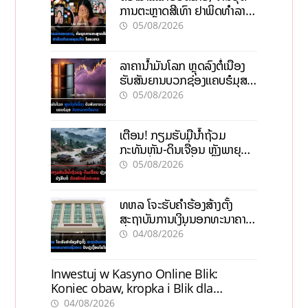
ການຕະຫຼາດສີເທົາ ຢາພິດທຳລາຍ
ທຸລະກິດ ໄລຍະຍາວ
05/08/2026
ລາຄານ້ຳມັນໂລກ ຫຼຸດລົງຕໍ່ເນື່ອງ
ຮັບສັນຍານບວກຊ່ອງແຄບຮໍມຸສ
ຈັບຕາລາຄາໃນລາວ
05/08/2026
ເຕືອນ! ກຽມຮັບມືນໍ້າຖ້ວມ
ກະທັນຫັນ-ດິນເຈື່ອນ ຫຼັງພາຍຸຝົນ
ຍັງສືບຕໍ່ຕົກໜັກທົ່ວປະເທດ
05/08/2026
ທຫລ ໂຈະຮັບຄຳຮ້ອງສ້າງຕັ້ງ
ສະຖາບັນການເງິນນອກທະນາຄານ
ຊົ່ວຄາວ ປັບປຸງເງື່ອນໄຂໃໝ່
04/08/2026
Inwestuj w Kasyno Online Blik:
Koniec obaw, kropka i Blik dla
pewności
04/08/2026