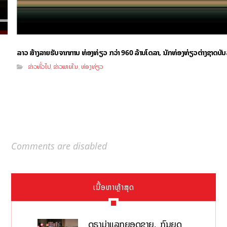
ລາວ ສ້າງລາຍຮັບຈາກການ ທ່ອງທ່ຽວ ກວ່າ 960 ລ້ານໂດລາ, ນັກທ່ອງທ່ຽວຕ່າງຊາດບັນລ
ຂ່າວທົ່ວໄປ
ຂ່າວພາຍໃນ
ທ່ອງທ່ຽວ
,
,
Comments are disabled
ເນື້ອຫາຫຼ້າສຸດ
ດຣາມ່າແລກຍອດຂາຍ, ກົນຍຸດ