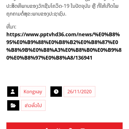
ປະສິດທິພາບຂອງວັກຊີນໂຄວິດ-19 ໃນປັດຈຸບັນ ຫຼື ກໍ່ໃຫ້ເກີດໄພ
ຄຸກຄາມຕໍ່ສຸຂະພາບຂອງປະຊາຊົນ.
ທີ່ມາ:​
https://www.pptvhd36.com/news/%E0%B8%
95%E0%B9%88%E0%B8%B2%E0%B8%87%E0
%B8%9B%E0%B8%A3%E0%B8%B0%E0%B9%8
0%E0%B8%97%E0%B8%A8/136941
Kongxay
26/11/2020
ຂ່າວທົ່ວໄປ