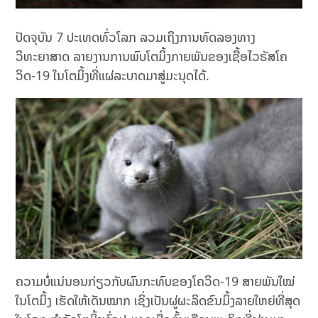
ປັດຈຸບັນ 7 ປະເທດທົ່ວໂລກ ລວມເຖິງການທົດລອງທາງ
ວິທະຍາສາດ ລາຍງານການພົບໂຕມິ້ງກາຍພັນຂອງເຊື້ອໄວຣັສໂຄ
ວິດ-19 ໃນໂຕມິ້ງທີ່ແຜ່ລະບາດມາສູ່ມະນຸດໄດ້.
ຄວາມບໍ່ແນ່ນອນກ່ຽວກັບຜົນກະທົບຂອງໂຄວິດ-19 ສາຍພັນໃໝ່
ໃນໂຕມິ້ງ ເຮັດໃຫ້ເດັນໝາກ ເຊິ່ງເປັນຜູ່ຜະລິດຂົນມິ້ງລາຍໃຫຍ່ທີ່ສຸດ