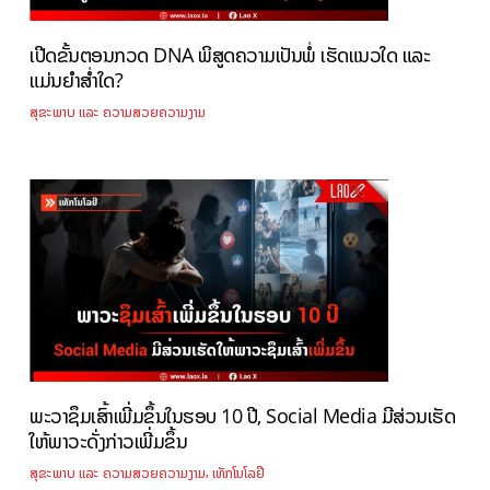
ເປີດຂັ້ນຕອນກວດ DNA ພິສູດຄວາມເປັນພໍ່ ເຮັດແນວໃດ ແລະ
ແມ່ນຍຳສ່ຳໃດ?
ສຸຂະພາບ ແລະ ຄວາມສວຍຄວາມງາມ
ພະວາຊຶມເສົ້າເພີ່ມຂຶ້ນໃນຮອບ 10 ປີ, Social Media ມີສ່ວນເຮັດ
ໃຫ້ພາວະດັ່ງກ່າວເພີ່ມຂຶ້ນ
,
ສຸຂະພາບ ແລະ ຄວາມສວຍຄວາມງາມ
ເທັກໂນໂລຢີ