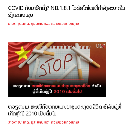
COVID ກັບມາອີກຄັ້ງ? NB.1.8.1 ໄວຣັສໂຕໃໝ່ທີ່ກຳລັງລະບາດໃນ
ຂົງເຂດເອເຊຍ
,
ຂ່າວຕ່າງປະເທດ
ສຸຂະພາບ ແລະ ຄວາມສວຍຄວາມງາມ
ຫວຽດນາມ ສະເໜີກົດໝາຍແບນຢາສູບຕະຫຼອດຊີວິດ ສຳລັບຜູ້ທີ່
ເກີດຫຼັງປີ 2010 ເປັນຕົ້ນໄປ
,
ຂ່າວຕ່າງປະເທດ
ສຸຂະພາບ ແລະ ຄວາມສວຍຄວາມງາມ