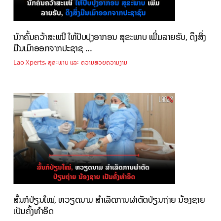
ນັກຄົ້ນຄວ້າສະເໜີ ໃຫ້ປັບປຸງອາກອນ ສຸຂະພາບ ເພີ່ມລາຍຮັບ, ດຶງສິ່ງ
ມືນເມົາອອກຈາກປະຊາຊ ...
,
Lao Xperts
ສຸຂະພາບ ແລະ ຄວາມສວຍຄວາມງາມ
ສັ້ນກໍປ່ຽນໃໝ່, ຫວຽດນາມ ສຳເລັດການຜ່າຕັດປ່ຽນຖ່າຍ ນ້ອງຊາຍ
ເປັນຄັ້ງທຳອິດ