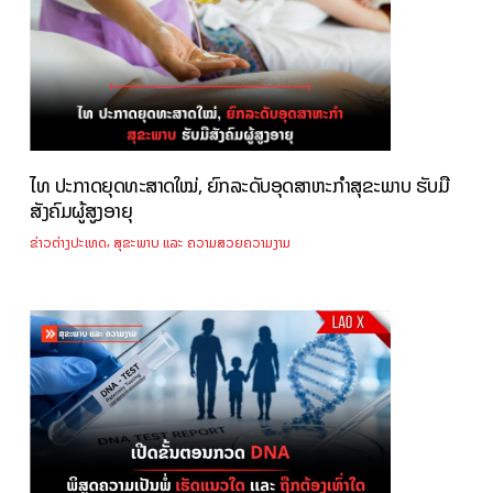
ໄທ ປະກາດຍຸດທະສາດໃໝ່, ຍົກລະດັບອຸດສາຫະກຳສຸຂະພາບ ຮັບມື
ສັງຄົມຜູ້ສູງອາຍຸ
,
ຂ່າວຕ່າງປະເທດ
ສຸຂະພາບ ແລະ ຄວາມສວຍຄວາມງາມ