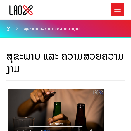
ສຸຂະພາບ ແລະ ຄວາມສວຍຄວາມງາມ
ສຸຂະພາບ ແລະ ຄວາມສວຍຄວາມ
ງາມ