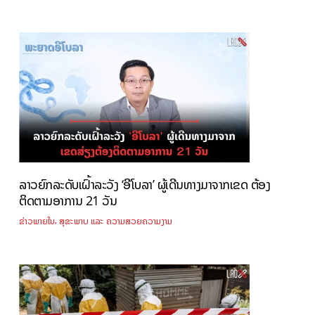
ລາວຍົກລະດັບເຝົ້າລະວັງ ‘ອີໂບລາ’ ຜູ້ເດີນທາງມາຈາກເຂດ ຕ້ອງ
ຕິດຕາມອາການ 21 ວັນ
,
ຂ່າວພາຍໃນ
ສຸຂະພາບ ແລະ ຄວາມສວຍຄວາມງາມ