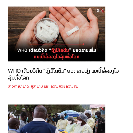
WHO ເຕືອນວິກິດ “ຖົງນິໂຄຕິນ” ຍອດຂາຍພຸ່ງ ແນເປົ້າລໍ້ລວງໄວ
ລຸ້ນທົ່ວໂລກ
,
ຂ່າວຕ່າງປະເທດ
ສຸຂະພາບ ແລະ ຄວາມສວຍຄວາມງາມ