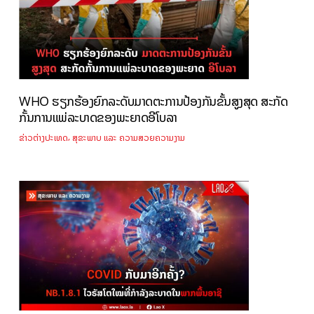
WHO ຮຽກຮ້ອງຍົກລະດັບມາດຕະການປ້ອງກັນຂັ້ນສູງສຸດ ສະກັດ
ກັ້ນການແພ່ລະບາດຂອງພະຍາດອີໂບລາ
,
ຂ່າວຕ່າງປະເທດ
ສຸຂະພາບ ແລະ ຄວາມສວຍຄວາມງາມ