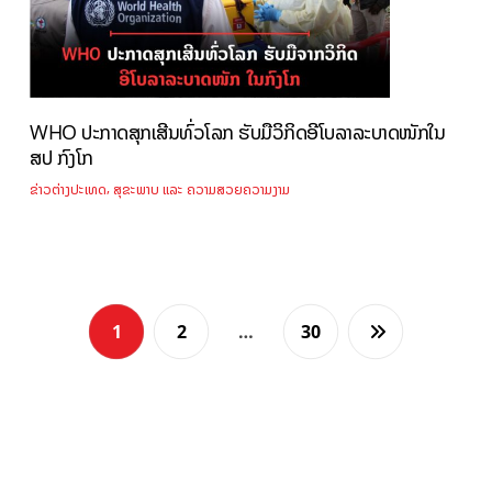
WHO ປະກາດສຸກເສີນທົ່ວໂລກ ຮັບມືວິກິດອີໂບລາລະບາດໜັກໃນ
ສປ ກົງໂກ
,
ຂ່າວຕ່າງປະເທດ
ສຸຂະພາບ ແລະ ຄວາມສວຍຄວາມງາມ
1
2
…
30