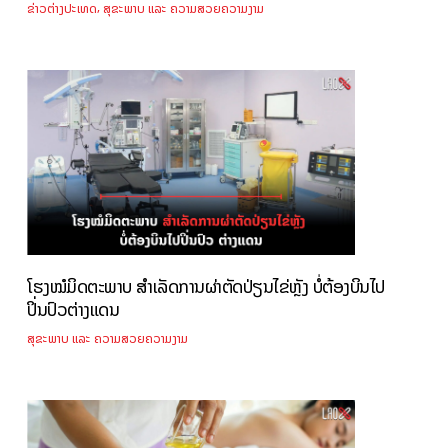
,
ຂ່າວຕ່າງປະເທດ
ສຸຂະພາບ ແລະ ຄວາມສວຍຄວາມງາມ
ໂຮງໝໍມິດຕະພາບ ສຳເລັດການຜ່າຕັດປ່ຽນໄຂ່ຫຼັງ ບໍ່ຕ້ອງບິນໄປ
ປິ່ນປົວຕ່າງແດນ
ສຸຂະພາບ ແລະ ຄວາມສວຍຄວາມງາມ