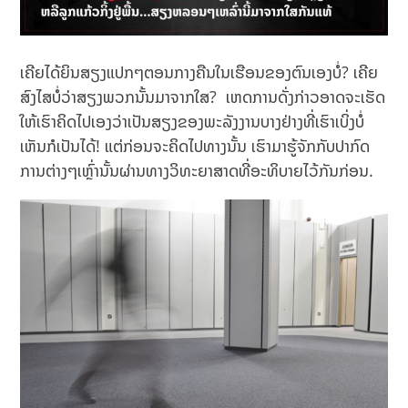
ເຄີຍໄດ້ຍິນສຽງແປກໆຕອນກາງຄືນໃນເຮືອນຂອງຕົນເອງບໍ່? ເຄີຍ
ສົງໄສບໍ່ວ່າສຽງພວກນັ້ນມາຈາກໃສ? ເຫດການດັ່ງກ່າວອາດຈະເຮັດ
ໃຫ້ເຮົາຄິດໄປເອງວ່າເປັນສຽງຂອງພະລັງງານບາງຢ່າງທີ່ເຮົາເບິ່ງບໍ່
ເຫັນກໍເປັນໄດ້! ແຕ່ກ່ອນຈະຄິດໄປທາງນັ້ນ ເຮົາມາຮູ້ຈັກກັບປາກົດ
ການຕ່າງໆເຫຼົ່ານັ້ນຜ່ານທາງວິທະຍາສາດທີ່ອະທິບາຍໄວ້ກັນກ່ອນ.