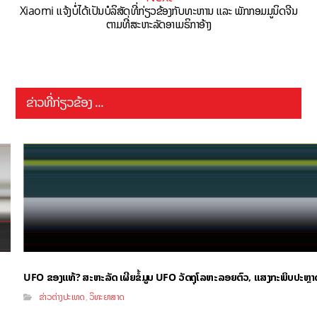
Xiaomi ແຈ້ງບໍ່ໄດ້ເປັນບໍລິສັດທີ່ກ່ຽວຂ້ອງກັບທະຫານ ແລະ ພັກກອມມູນິດຈີນ
ຕາມທີ່ສະຫະລັດອາເມຣິກາອ້າງ
ຂ່າວທີ່ກ່ຽວຂ້ອງ ...
UFO ຂອງແທ້? ສະຫະລັດ ເຜີຍຂໍ້ມູນ UFO ວັດຖຸໂລຫະລອຍຕົວ, ແສງກະພິບປະຫຼ
ຂ່າວຕ່າງປະເທດ
ວິທະຍາສາດ
,