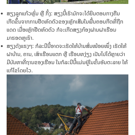
ສຽງລູກແກ້ວຫຼົ່ນ ຫຼື ກິ້ງ: ສຽງນີ້ເຮົາມັກຈະໄດ້ຍິນຕອນກາງຄືນ
ເກີດຂຶ້ນຈາກການຢືດຫົດຕົວຂອງເຫຼັກເສີມໃນພື້ນຄອນກີດທີ່ຖືກ
ແດດ ເມື່ອເຫຼັກຢືດຫົດຕົວ ກໍຈະເກີດສຽງກ້ອງຜ່ານຝາເຮືອນ
ມາຮອດຫູເຮົາ.
ສຽງດັງແຮງໆ: ກໍລະນີນີ້ອາດຈະເຮັດໃຫ້ບ້ານສັ່ນໜ້ອຍໜຶ່ງ ເຮັດໃຫ້
ຝາບ້ານ, ຄານ, ເສົາເຮືອນແຕກ ຫຼື ເຮືອນຫງ່ຽງ ເປັນໄປໄດ້ຫຼາຍວ່າ
ມີບັນຫາທີ່ຖານຂອງເຮືອນ ໃນກໍລະນີນີ້ແມ່ນຢູ່ໃນຂັ້ນອັນຕະລາຍ ໃຫ້
ແກ້ໄຂໂດຍໄວ.