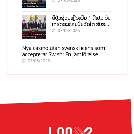
07/08/2026
ຍີ່ປຸ່ນຊ່ວຍເຫຼືອເພີ່ມ 1 ຕື້ເຢນ ອັບ
ເກຣດສະໜາມບິນວັດໄຕ ຮັບຮອງ
ການເຕີບໂຕ
07/08/2026
Nya casino utan svensk licens som
accepterar Swish: En jämförelse
07/08/2026