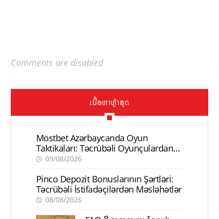
Comments are disabled
ເນື້ອຫາຫຼ້າສຸດ
Mostbet Azərbaycanda Oyun
Taktikaları: Təcrübəli Oyunçulardan
İpuçları
09/08/2026
Pinco Depozit Bonuslarının Şərtləri:
Təcrübəli İstifadəçilərdən Məsləhətlər
08/08/2026