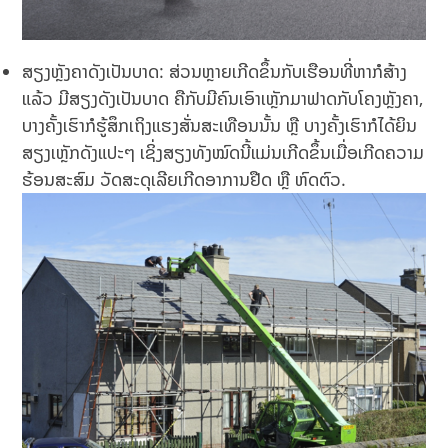
ສຽງຫຼັງຄາດັງເປັນບາດ: ສ່ວນຫຼາຍເກີດຂຶ້ນກັບເຮືອນທີ່ຫາກໍສ້າງ
ແລ້ວ ມີສຽງດັງເປັນບາດ ຄືກັບມີຄົນເອົາເຫຼັກມາຟາດກັບໂຄງຫຼັງຄາ,
ບາງຄັ້ງເຮົາກໍຮູ້ສຶກເຖິງແຮງສັ່ນສະເທືອນນັ້ນ ຫຼື ບາງຄັ້ງເຮົາກໍໄດ້ຍິນ
ສຽງເຫຼັກດັງແປະໆ ເຊິ່ງສຽງທັງໝົດນີ້ແມ່ນເກີດຂຶ້ນເມື່ອເກີດຄວາມ
ຮ້ອນສະສົມ ວັດສະດຸເລີຍເກີດອາການຢືດ ຫຼື ຫົດຕົວ.