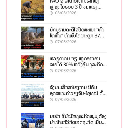
FAO ຊີ້ ລາຄາອາຫານໂລກພຸ່ງ
ສູງສຸດໃນຮອບ 3 ປີ ຈາກແຮງ
ກົດດັນຂອງສົງຄາມ, El nino
08/08/2026
ນັກບູຮານຄະດີໄຂປິດສະໜາ “ທົ່ງ
ໄຫຫີນ” ຫຼັງພົບໂຄງກະດູກ 37
ຄົນໃນຫີນຍັກ
07/08/2026
ຫວຽດນາມ ກຽມຫຼຸດອາກອນ
ລາຍໄດ້ 30% ຫວັງອູ້ມທຸລະກິດ
ຂະໜາດນ້ອຍ ແລະ ຈຸນລະ
07/08/2026
ວິສາຫະກິດ
ລົງນາມສຶກສາໂຄງການ ນິຄົມ
ອຸດສາຫະກຳວຽງຈັນ-ໄຊທານີ ຕັ້ງ
ເປົ້າດຶງທຶນ 150 ລ້ານໂດລາ, ສ້າງ
07/08/2026
ວຽກ 5.000 ຕຳແໜ່ງ
ນາຍົກ ຊີ້ນຳນັກທຸລະກິດໜຸ່ມ ຕ້ອງ
ນຳໜ້າແກ້ວິກິດເສດຖະກິດ ເນັ້ນດຶງ
ທຶນສາກົນ, ຫັນສູ່ດິຈິຕອນ