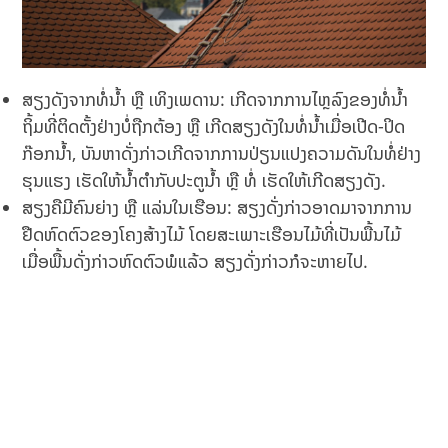
ສຽງດັງຈາກທໍ່ນ້ຳ ຫຼື ເທິງເພດານ: ເກີດຈາກການໄຫຼລົງຂອງທໍ່ນ້ຳ
ຖິ້ມທີ່ຕິດຕັ້ງຢ່າງບໍ່ຖືກຕ້ອງ ຫຼື ເກີດສຽງດັງໃນທໍ່ນ້ຳເມື່ອເປີດ-ປິດ
ກ໊ອກນ້ຳ, ບັນຫາດັ່ງກ່າວເກີດຈາກການປ່ຽນແປງຄວາມດັນໃນທໍ່ຢ່າງ
ຮຸນແຮງ ເຮັດໃຫ້ນ້ຳຕຳກັບປະຕູນ້ຳ ຫຼື ທໍ່ ເຮັດໃຫ້ເກີດສຽງດັງ.
ສຽງຄືມີຄົນຍ່າງ ຫຼື ແລ່ນໃນເຮືອນ: ສຽງດັ່ງກ່າວອາດມາຈາກການ
ຢືດຫົດຕົວຂອງໂຄງສ້າງໄມ້ ໂດຍສະເພາະເຮືອນໄມ້ທີ່ເປັນພື້ນໄມ້
ເມື່ອພື້ນດັ່ງກ່າວຫົດຕົວພໍແລ້ວ ສຽງດັ່ງກ່າວກໍຈະຫາຍໄປ.