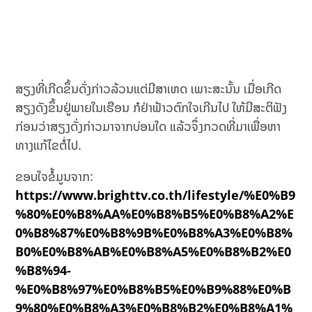
ສຽງທີ່ເກີດຂຶ້ນດັ່ງກ່າວລ້ວນແຕ່ມີສາເຫດ ເພາະສະນັ້ນ ເມື່ອເກີດ
ສຽງດັງຂຶ້ນຢູ່ພາຍໃນເຮືອນ ກໍຢ່າຟ້າວຕົກໃຈເກີນໄປ ໃຫ້ມີສະຕິຟັງ
ກ່ອນວ່າສຽງດັ່ງກ່າວມາຈາກບ່ອນໃດ ແລ້ວຈຶ່ງກວດທີ່ມາເພື່ອຫາ
ທາງແກ້ໄຂຕໍ່ໄປ.
ຂອບໃຈຂໍ້ມູນຈາກ:
https://www.brighttv.co.th/lifestyle/%E0%B9
%80%E0%B8%AA%E0%B8%B5%E0%B8%A2%E
0%B8%87%E0%B8%9B%E0%B8%A3%E0%B8%
B0%E0%B8%AB%E0%B8%A5%E0%B8%B2%E0
%B8%94-
%E0%B8%97%E0%B8%B5%E0%B9%88%E0%B
9%80%E0%B8%A3%E0%B8%B2%E0%B8%A1%