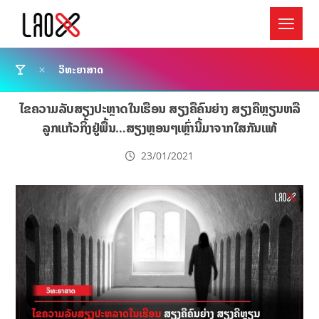
ວິທະຍາສາດ
ໄຂຄວາມລັບສຽງປະຫຼາດໃນເຮືອນ ສຽງຄືຄົນຍ່າງ ສຽງຄືຫຼຽນຫລື
ລູກແກ້ວກິ້ງຢູ່ພື້ນ…ສຽງຫຼອນໆເຫຼົ່ານີ້ມາຈາກໃສກັນແທ້
23/01/2021