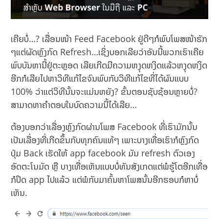
ເຄີຍບໍ່…? ເລື່ອນໜ້າ Feed Facebook ຢູ່ດີໆກໍພົບໂພສໜ້າຮັກ
ໆແຕ່ຜັດຫຼົງກົດ Refresh…ເຊິ່ງບອກເລີຍວ່າອັນນີ້ພວກເຮົາເຄີຍ
ພົບບັນຫານີ້ຢູ່ຕະຫຼອດ ເລີຍເກີດມີຄວາມຫງຸດຫງິດແລ້ວຫງຸດຫງິດ
ອີກກໍເລີຍໄປຫາວິທີແກ້ໄຂຈົນພົບກັບວິທີແກ້ໄຂທີ່ໄດ້ຜົນແບບ
100% ວ່າແຕ່ວິທີນັ້ນຈະແມ່ນຫຍັງ? ຂັ້ນຕອນຊັບຊ້ອນຫຼາຍບໍ່?
ສາມາດຫາຄຳຕອບໃນບົດຄວາມນີ້ໄດ້ເລີຍ…
ຕ້ອງບອກວ່າເລື່ອງຫຼົງກົດຜ່ານໂພສ Facebook ທີ່ເຮົາມັກນັ້ນ
ເປັນເລື່ອງທີ່ເກີດຂຶ້ນກັບທຸກຄົນແທ້ໆ ເພາະບາງເທື່ອເຮົາກໍຫຼົງກົດ
ປຸ່ມ Back ເຮັດໃຫ້ app facebook ມັນ refresh ຕົວເອງ
ອັດຕະໂນມັດ ຫຼື ບາງເທື່ອເຫັນແບບບໍ່ທັນສັງເກດແຕ່ພໍຮູ້ໂຕອີກເທື່ອ
ກໍປິດ app ໄປແລ້ວ ແຕ່ພໍກັບມາຄົ້ນຫາໂພສນັ້ນອີກຮອບກໍຫາບໍ່
ເຫັນ.