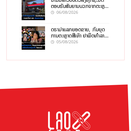
ຕອບຮັບສັນຍານບວກຈາກຕະຫຼາດ
ໂລກ ແລະ ຊ່ອງແຄບຮໍມູສ
06/08/2026
ດຣາມ່າແລກຍອດຂາຍ, ກົນຍຸດ
ການຕະຫຼາດສີເທົາ ຢາພິດທຳລາຍ
ທຸລະກິດ ໄລຍະຍາວ
05/08/2026