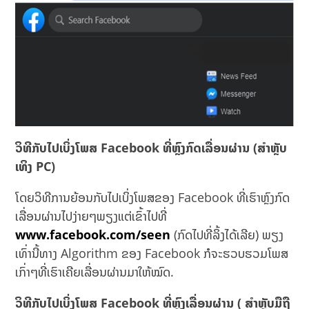
ວິທີກັບໄປເບິ່ງໂພສ
Facebook ທີ່ຫຼົງກົດເລື່ອນຜ່ານ (ສຳຫຼັບ
ເທິງ PC)
ໂດຍວິທີການຍ້ອນກັບໄປເບິ່ງໂພສຂອງ Facebook ທີ່ເຮົາຫຼົງກົດ
ເລື່ອນຜ່ານໄປງ່າຍໆພຽງແຕ່ເຂົ້າໄປທີ່
www.facebook.com/seen
(ກົດໄປທີ່ລິ້ງໄດ້ເລີຍ) ພຽງ
ເທົ່ານີ້ທາງ Algorithm ຂອງ Facebook ກໍຈະຮວບຮວມໂພສ
ເກົ່າໆທີ່ເຮົາເຄີຍເລື່ອນຜ່ານມາໃຫ້ໝົດ.
ວິທີກັບໄປເບິ່ງໂພສ
Facebook ທີ່ຫຼົງເລື່ອນຜ່ານ ( ສຳຫຼັບມືຖື