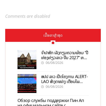
Comments are disabled
ເນື້ອຫາຫຼ້າສຸດ
ຈຳປາສັກ ເລັ່ງກຽມຄວາມພ້ອມ “ປີ
ທ່ອງທ່ຽວລາວ-ຈີນ 2027” ຫວັງ
ກະຕຸ້ນເສດຖະກິດທ້ອງຖິ່ນ
06/08/2026
ສປປ ລາວ ເປີດໂຄງການ ALERT-
LAO ສ້າງຕາໜ່າງ ເຕືອນໄພ
ພະຍາດລະບາດທົ່ວປະເທດ
06/08/2026
Обзор службы поддержки Пин Ап
на официальном сайте с