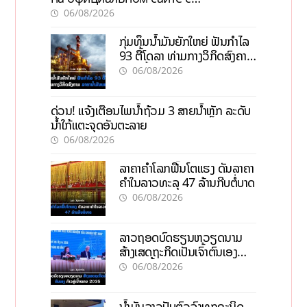
актуальной информацией
06/08/2026
ກຸ່ມທຶນນ້ຳມັນຍັກໃຫຍ່ ຟັນກຳໄລ
93 ຕື້ໂດລາ ທ່າມກາງວິກິດສົງຄາມ
ລາຄານໍ້າມັນແພງ
06/08/2026
ດ່ວນ! ແຈ້ງເຕືອນໄພນໍ້າຖ້ວມ 3 ສາຍນໍ້າຫຼັກ ລະດັບ
ນໍ້າໃກ້ແຕະຈຸດອັນຕະລາຍ
06/08/2026
ລາຄາຄຳໂລກຟື້ນໂຕແຮງ ດັນລາຄາ
ຄຳໃນລາວທະລຸ 47 ລ້ານກີບຕໍ່ບາດ
06/08/2026
ລາວຖອດບົດຮຽນຫວຽດນາມ
ສ້າງເສດຖະກິດເປັນເຈົ້າຕົນເອງ
ກ້າວສູ່ເປົ້າໝາຍ 2035
06/08/2026
ນໍ້າມັນລາວປັບຕົວລົງທຸກຊະນິດ