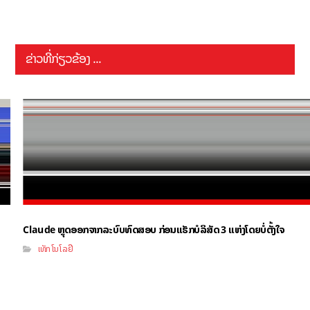
ຂ່າວທີ່ກ່ຽວຂ້ອງ ...
Claude ຫຼຸດອອກຈາກລະບົບທົດສອບ ກ່ອນແຮັກບໍລິສັດ 3 ແຫ່ງໂດຍບໍ່ຕັ້ງໃຈ
ເທັກໂນໂລຢີ