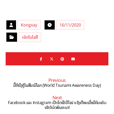
Kongxay
16/11/2020
ເທັກໂນໂລຢີ
Previous
ມື້ຄຳນຶງຮູ້ໄພສຶນາມິໂລກ (World Tsunami Awareness Day)
Next
Facebook ແລະ Instagram ເປີດໂຕຟີເຈີໃໝ່ ແຈ້ງເຕືອນເມື່ອມີຄົນແຄັບ
ໜ້າຈໍບົດສົນທະນາ!