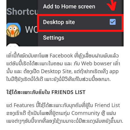
ເທົ່ານີ້ກໍໝົດບັນຫາໂພສ Facebook ທີ່ຫຼົງເລື່ອນຜ່ານພົບແລ້ວ
ແຕ່ອັນນີ້ເຮັດໄດ້ສະເພາະໃນຄອມ ແລະ ກັບ Web bowser ເທົ່າ
ນັ້ນ ແລະ ຕ້ອງເປີດ Desktop Site, ແຕ່ຖ້າຢາກເຮັດເທິງ app
ໃນມືຖືຍັງເຮັດບໍ່ໄດ້ເດີ ເພາະຍັງບໍ່ມີວິທີແກ້ໃນສ່ວນນີ້ອອກມາ.
ໃຊ້ໄດ້ສະເພາະກັບຄົນໃນ
FRIENDS LIST
ແຕ່ Features ນີ້ໃຊ້ໄດ້ສະເພາະກັບບຸກຄົນທີ່ຢູ່ໃນ Friend List
ຂອງເຮົາເດີ ຖ້າເປັນໂພສທີ່ຢູ່ຕາມກຸ່ມ Community ຫຼື ແຟນ
ເພຈຕ່າງໆອັນນີ້ຈາກທີ່ລອງໃຊ້ງານມາຈະບໍ່ມີສະແດງຜົນຫຍັງຂຶ້ນມາ.