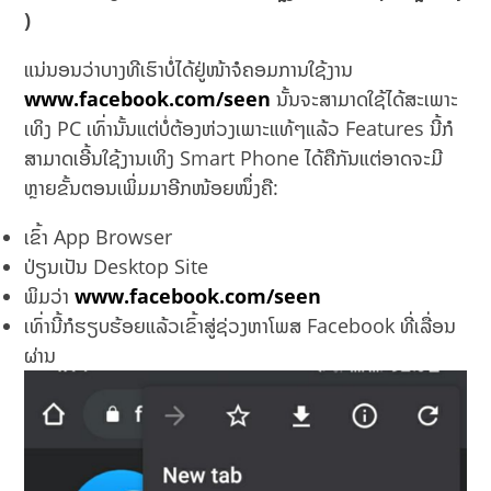
)
ແນ່ນອນວ່າບາງທີເຮົາບໍ່ໄດ້ຢູ່ໜ້າຈໍຄອມການໃຊ້ງານ
www.facebook.com/seen
ນັ້ນຈະສາມາດໃຊ້ໄດ້ສະເພາະ
ເທິງ PC ເທົ່ານັ້ນແຕ່ບໍ່ຕ້ອງຫ່ວງເພາະແທ້ໆແລ້ວ Features ນີ້ກໍ
ສາມາດເອີ້ນໃຊ້ງານເທິງ Smart Phone ໄດ້ຄືກັນແຕ່ອາດຈະມີ
ຫຼາຍຂັ້ນຕອນເພິ່ມມາອີກໜ້ອຍໜຶ່ງຄື:
ເຂົ້າ App Browser
ປ່ຽນເປັນ Desktop Site
ພິມວ່າ
www.facebook.com/seen
ເທົ່ານີ້ກໍຮຽບຮ້ອຍແລ້ວເຂົ້າສູ່ຊ່ວງຫາໂພສ Facebook ທີ່ເລື່ອນ
ຜ່ານ