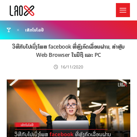
ເທັກໂນໂລຢີ
ວິທີກັບໄປເບິ່ງໂພສ facebook ທີ່ຫຼົງກົດເລື່ອນຜ່ານ, ສຳຫຼັບ
Web Browser ໃນມືຖື ແລະ PC
16/11/2020