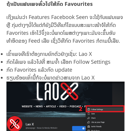
ຖ້າເປັນແຟນເພຈທົ່ວໄປໃຫ້ກົດ
Favourites
ເຖິງແມ່ນວ່າ Features Facebook Seen ຈະໃຊ້ກັບແຟນເພຈ
ຫຼື ກຸ່ມຕ່າງໆບໍ່ໄດ້ແຕ່ກໍຍັງມີວິທີແກ້ໄຂແບບສະເພາະໜ້າຈໍໃຫ້ກົດ
Favorites ເອົາໄວ້ຈຶ່ງຈະບໍ່ພາດໂພສຕ່າງໆເພາະມັນຈະຂຶ້ນອັນ
ທຳອິດຂອງ Feed ເລີຍ ເຊິ່ງວິທີກົດ Favorites ກໍຕາມນີ້ເລີຍ.
ເຂົ້າເພຈທີເຮົາຕ້ອງການຍົກຕົວຢ່າງເຊັ່ນ: Lao X
ກົດໄລ້ເພຈ ແລ້ວໄປທີ່ ສາມຈ້ຳ ເລືອກ Follow Settings
ກົດ Favorites ແລ້ວກົດ update
ຮຽບຮ້ອຍເທົ່ານີ້ກໍຈະບໍ່ພາດຂ່າວສານຈາກ Lao X