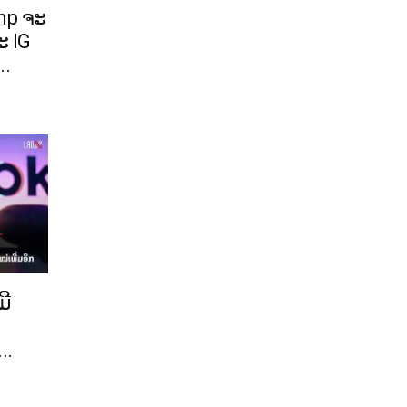
mp ຈະ
ະ IG
..
ມີ
..