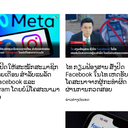
ເປີດໃຫ້ສະໝັກສະມາຊິກ
ໄທ ກຽມຟ້ອງສານ ສັ່ງປິດ
ຍເດືອນ ສຳລັບແພລັດ
Facebook ໃນໄທ ເຫດຮັ
acebook ແລະ
ໂຄສະນາຈາກຜູ້ກະທໍາຜິດ 
ram ໂດຍບໍ່ມີໂຄສະນາມາ
ຜ່ານການກວດສອບ
ຈ
ຂ່າວຕ່າງປະເທດ