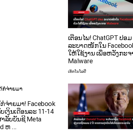
ເຕືອນໄພ! ChatGPT ປອມ
ລະບາດໜັກໃນ Facebook
ໃຫ້ໃຊ້ງານ ເພື່ອຫວັງກະ
Malware
ເທັກໂນໂລຢີ
ກໍຈ່າຍມາ! Facebook
ບເງິນເດືອນລະ 11-14
ຳລັບບັນຊີ Meta
d ຫ ...