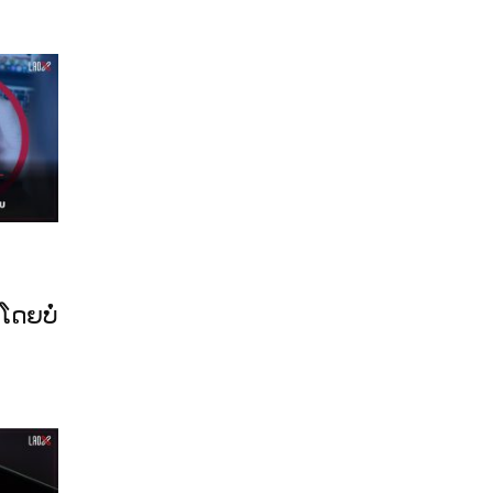
ບ
ໂດຍບໍ່