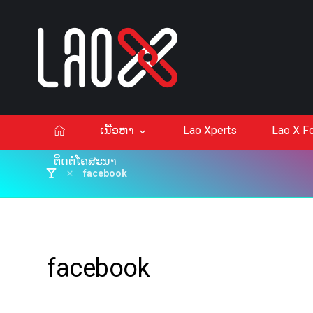
ເນື້ອຫາ
Lao Xperts
Lao X F
ຕິດຕໍ່ໂຄສະນາ
facebook
facebook