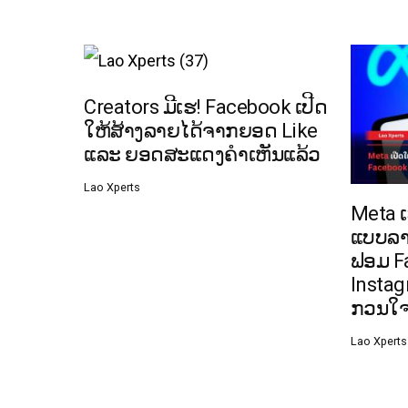
Creators ມີເຮ! Facebook ເປີດ
ໃຫ້ສ້າງລາຍໄດ້ຈາກຍອດ Like
ແລະ ຍອດສະແດງຄຳເຫັນແລ້ວ
Lao Xperts
Meta 
ແບບລາ
ຟອມ F
Instag
ກວນໃ
Lao Xperts