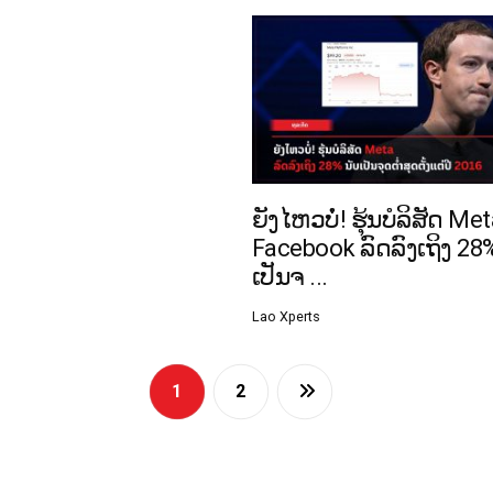
ຍັງໄຫວບໍ່! ຮຸ້ນບໍລິສັດ Meta
Facebook ລົດລົງເຖິງ 28%
ເປັນຈ ...
Lao Xperts
1
2