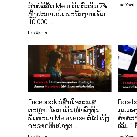
ຮຸ້ນບໍລິສັດ Meta ດີດຕົວຂຶ້ນ 7%
Lao Xperts
ຫຼັງປະກາດປົດພະນັກງານເພີ່ມ
10.000 ...
Lao Xperts
Facebook ບໍ່ສົນໃຈກະແສ
Facebo
ຕະຫຼາດໂລກ ເດີນໜ້າລົງທຶນ
ມຸມມອ
ພັດທະນາ Metaverse ຕໍ່ໄປ ເຖິງ
ສາສະ
ຈະຂາດທຶນຢ່າງຕ ...
ເລີ່ມ 1 
Lao Xperts
Lao Xperts