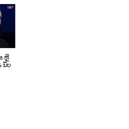
 ຫຼື
 ນັບ