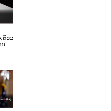
 ຕົວະ
ຈາຍ