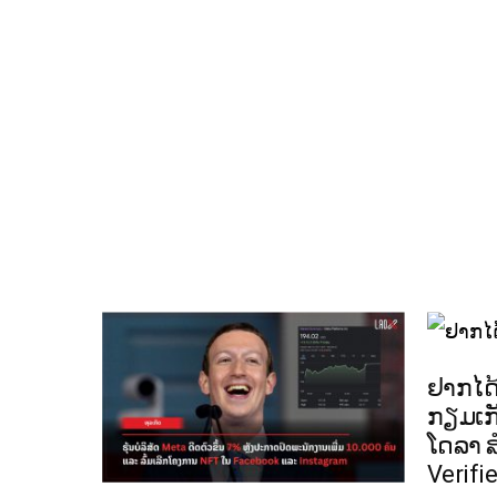
ຢາກໄດ້
ກຽມເກັ
ໂດລາ ສ
Verifie