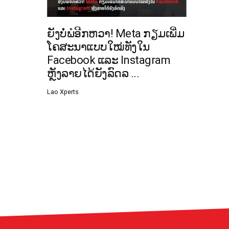
ຍັງບໍ່ພໍອີກຫວາ! Meta ກຽມເພີ່ມ
ໂຄສະນາແບບໃໝ່ທັງໃນ
Facebook ແລະ Instagram
ຫຼັງລາຍໄດ້ຍັງລົດລ ...
Lao Xperts