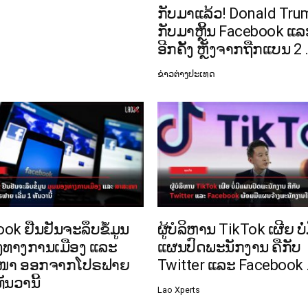
ກັບມາແລ້ວ! Donald Tru
ກັບມາຫຼິ້ນ Facebook ແລ
ອີກຄັ້ງ ຫຼັງຈາກຖືກແບນ 2 .
ຂ່າວຕ່າງປະເທດ
ok ຢືນຢັນຈະລຶບຂໍ້ມູນ
ຜູ້ບໍລິຫານ TikTok ເຜີຍ ບໍ່
ງທາງການເມືອງ ແລະ
ແຜນປົດພະນັກງານ ຄືກັບ
ໜາ ອອກຈາກໂປຣຟາຍ
Twitter ແລະ Facebook .
ທັນວານີ້
Lao Xperts