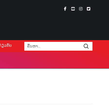
ກ່ຽວກັບ