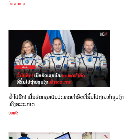
ວິທະຍາສາດ
ລ້ຳໄປອີກ! ເມື່ອຣັດເຊຍເປັນປະເທດທຳອິດທີ່ຂຶ້ນໄປຖ່າຍທຳຮູບເງົາ
ເທິງອະວະກາດ
ບັນເທີງ