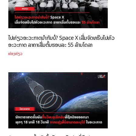
ໄປທ່ຽວອະວະກາດນຳກັນບໍ່? Space X ເລີ່ມຈັດທຣິບໄປທົວ
ອະວະກາດ ລາຄາເລີ່ມຕົ້ນຮອບລະ 55 ລ້ານໂດລາ
ທ່ອງທ່ຽວ