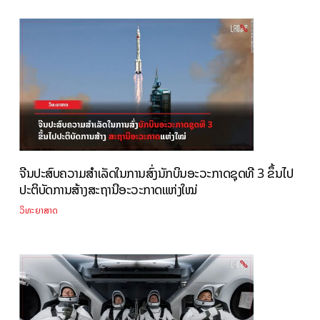
ຈີນປະສົບຄວາມສໍາເລັດໃນການສົ່ງນັກບິນອະວະກາດຊຸດທີ 3 ຂຶ້ນໄປ
ປະຕິບັດການສ້າງສະຖານີອະວະກາດແຫ່ງໃໝ່
ວິທະຍາສາດ