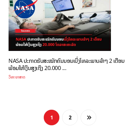
NASA ປະກາດຮັບສະໝັກຄົນນອນເບິ່ງໂທລະພາບລ້າໆ 2 ເດືອນ
ພ້ອມໃຫ້ເງິນສູງເຖິງ 20.000 ...
ວິທະຍາສາດ
1
2