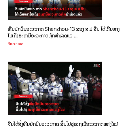
ທີມນັກບິນອະວະກາດ Shenzhou-13 ຂອງ ສ.ປ ຈີນ ໄດ້ເດີນທາງ
ໄປເຖິງສະຖານີອະວະກາດຫຼັກສຳເລັດແລ ...
ວິທະຍາສາດ
ຈີນໄດ້ສົ່ງທີມນັກບິນອະວະກາດ ຂຶ້ນໄປສູ່ສະຖານີອະວະກາດແຫ່ງໃໝ່