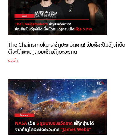
The Chainsmokers ສ້າງປະຫວັດສາດ! ເປັນສິລະປິນວົງທຳອິດ
ທີ່ຈະໄດ້ສະແດງຄອນເສີດເທິງອະວະກາດ
ບັນເທີງ