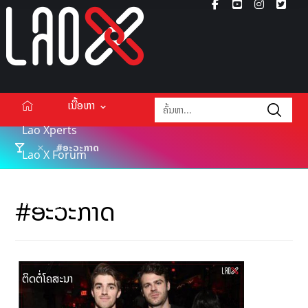
ເນື້ອຫາ
Lao Xperts
#ອະວະກາດ
Lao X Forum
ວິດີໂອ
#ອະວະກາດ
Podcasts
Events
ກ່ຽວກັບ
ຕິດຕໍ່ໂຄສະນາ