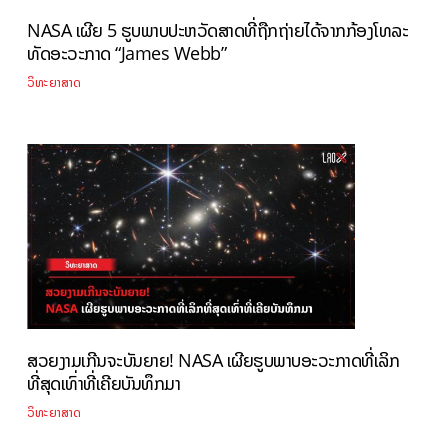
NASA ເຜີຍ 5 ຮູບພາບປະຫວັດສາດທີ່ຖືກຖ່າຍໄດ້ຈາກກ້ອງໂທລະ
ທັດອະວະກາດ “James Webb”
ວິທະຍາສາດ
ສວຍງາມເກີນຈະບັນຍາຍ! NASA ເຜີຍຮູບພາບອະວະກາດທີ່ເລິກ
ທີ່ສຸດເທົ່າທີ່ເຄີຍບັນທຶກມາ
ວິທະຍາສາດ