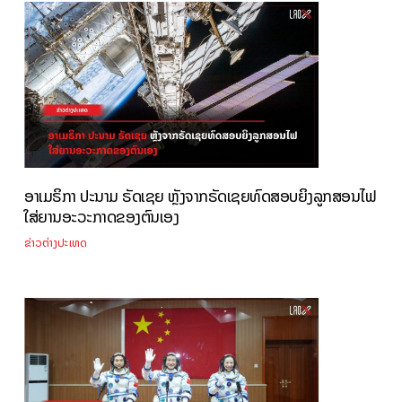
ອາເມຣິກາ ປະນາມ ຣັດເຊຍ ຫຼັງຈາກຣັດເຊຍທົດສອບຍິງລູກສອນໄຟ
ໃສ່ຍານອະວະກາດຂອງຕົນເອງ
ຂ່າວຕ່າງປະເທດ