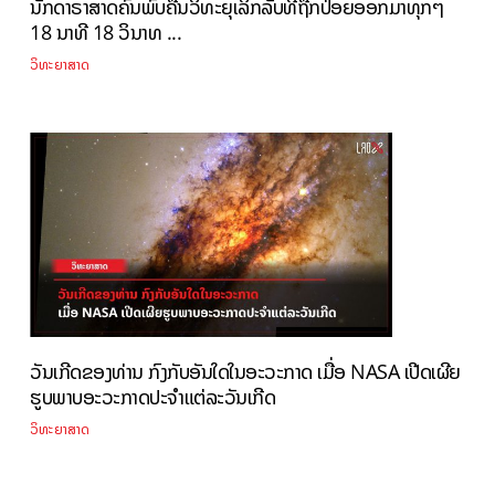
ນັກດາຣາສາດຄົ້ນພົບຄື້ນວິທະຍຸເລິກລັບທີ່ຖືກປ່ອຍອອກມາທຸກໆ
18 ນາທີ 18 ວິນາທ ...
ວິທະຍາສາດ
ວັນເກີດຂອງທ່ານ ກົງກັບອັນໃດໃນອະວະກາດ ເມື່ອ NASA ເປີດເຜີຍ
ຮູບພາບອະວະກາດປະຈຳແຕ່ລະວັນເກີດ
ວິທະຍາສາດ