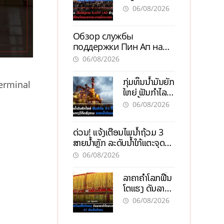
ALERT-LAO
06/08/2026
ສ້າງຕາໜ່າງ
ເຕືອນໄພພະຍາດ
Обзор службы
ລະບາດທົ່ວ
поддержки Пин Ап на
ປະເທດ
официальном сайте с
06/08/2026
актуальной
информацией
ກຸ່ມທຶນນ້ຳມັນຍັກ
Terminal
ໃຫຍ່ ຟັນກຳໄລ
93 ຕື້ໂດລາ
06/08/2026
ທ່າມກາງວິກິດ
ສົງຄາມ ລາຄາ
ດ່ວນ! ແຈ້ງເຕືອນໄພນໍ້າຖ້ວມ 3
ນໍ້າມັນແພງ
ສາຍນໍ້າຫຼັກ ລະດັບນໍ້າໃກ້ແຕະຈຸດ
ອັນຕະລາຍ
06/08/2026
ລາຄາຄຳໂລກຟື້ນ
ໂຕແຮງ ດັນລາຄາ
ຄຳໃນລາວທະລຸ
06/08/2026
47 ລ້ານກີບຕໍ່
ບາດ