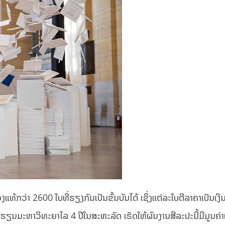
ວ່າ 2600 ໃບທີ່ຮຽງກັນເປັນຂັ້ນບັນໄດ້ ເຊິ່ງແຕ່ລະໃບຕີລາຄາເປັນເງິ
ຽນມະຫາວິທະຍາໄລ 4 ປີໃນສະຫະລັດ ເຮັດໃຫ້ຜົນງານສີລະປະນີ້ມີມູນຄ່າ