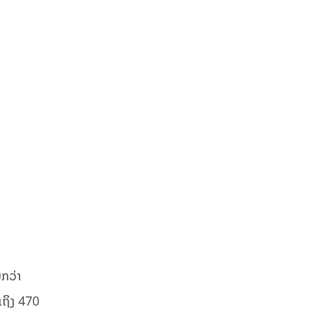
ນກວ່າ
ເຖິງ 470