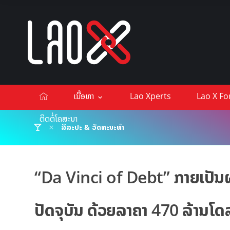
ເນື້ອຫາ
Lao Xperts
Lao X F
ຕິດຕໍ່ໂຄສະນາ
ສິລະປະ & ວັດທະນະທຳ
“Da Vinci of Debt” ກາຍເປັນຜ
ປັດຈຸບັນ ດ້ວຍລາຄາ 470 ລ້ານໂ