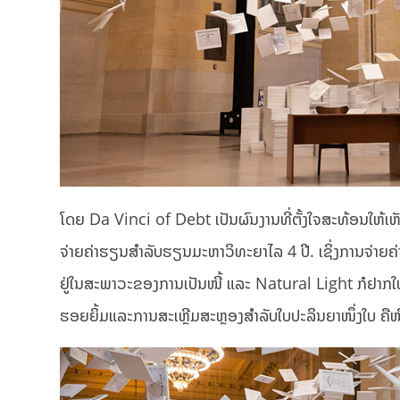
ໂດຍ Da Vinci of Debt ເປັນຜົນງານທີ່ຕັ້ງໃຈສະທ້ອນໃຫ້ເ
ຈ່າຍຄ່າຮຽນສຳລັບຮຽນມະຫາວິທະຍາໄລ 4 ປີ. ເຊິ່ງການຈ່າຍຄ່
ຢູ່ໃນສະພາວະຂອງການເປັນໜີ້ ແລະ Natural Light ກໍຢາກໃຫ້ຜ
ຮອຍຍິ້ມແລະການສະເຫຼີມສະຫຼອງສຳລັບໃບປະລິນຍາໜຶ່ງໃບ ຄືໜີ້