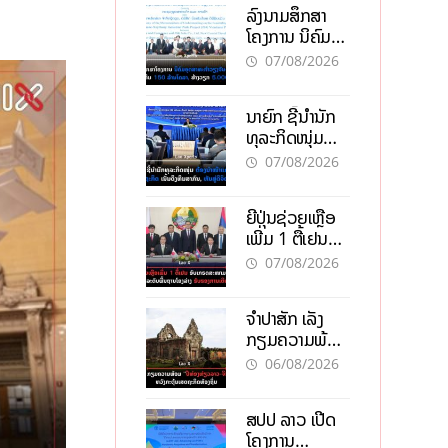
ລົງນາມສຶກສາ
ໂຄງການ ນິຄົມ
ອຸດສາຫະກຳ
07/08/2026
ວຽງຈັນ-ໄຊທານີ
ຕັ້ງເປົ້າດຶງທຶນ
ນາຍົກ ຊີ້ນຳນັກ
150 ລ້ານໂດລາ,
ທຸລະກິດໜຸ່ມ
ສ້າງວຽກ 5.000
ຕ້ອງນຳໜ້າແກ້
ຕຳແໜ່ງ
07/08/2026
ວິກິດເສດຖະກິດ
ເນັ້ນດຶງທຶນ
ຍີ່ປຸ່ນຊ່ວຍເຫຼືອ
ສາກົນ, ຫັນສູ່ດິຈິ
ເພີ່ມ 1 ຕື້ເຢນ
ຕອນ
ອັບເກຣດ
07/08/2026
ສະໜາມບິນວັດ
ໄຕ ຮັບຮອງການ
ຈຳປາສັກ ເລັ່ງ
ເຕີບໂຕ
ກຽມຄວາມພ້ອມ
“ປີທ່ອງທ່ຽວ
06/08/2026
ລາວ-ຈີນ 2027”
ຫວັງກະຕຸ້ນ
ສປປ ລາວ ເປີດ
ເສດຖະກິດ
ໂຄງການ
ທ້ອງຖິ່ນ