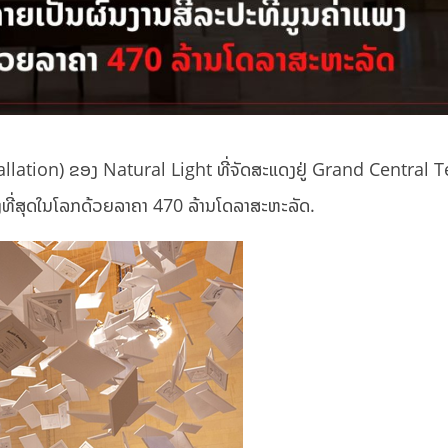
allation) ຂອງ Natural Light ທີ່ຈັດສະແດງຢູ່ Grand Central 
ງທີ່ສຸດໃນໂລກດ້ວຍລາຄາ 470 ລ້ານໂດລາສະຫະລັດ.