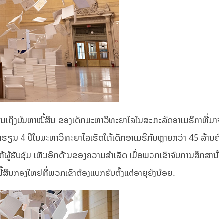
ຫັນເຖິງບັນຫາໜີ້ສິນ ຂອງເດັກມະຫາວິທະຍາໄລໃນສະຫະລັດອາເມຣິກາທີ່ມ
າຮຽນ 4 ປີໃນມະຫາວິທະຍາໄລເຮັດໃຫ້ເດັກອາເມຣິກັນຫຼາຍກວ່າ 45 ລ້ານຄ
ູ້ຮັບຊົມ ເຫັນອີກດ້ານຂອງຄວາມສຳເລັດ ເມື່ອພວກເຂົາຈົບການສຶກສານັ້ນເ
ສິນກອງໃຫຍ່ທີ່ພວກເຂົາຕ້ອງແບກຮັບຕັ້ງແຕ່ອາຍຸຍັງນ້ອຍ.