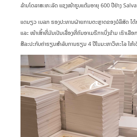
ລ້ານໂດລາສະຫະລັດ ແຊງໜ້າຮູບແຕ້ມອາຍຸ 600 ປີຢ່າງ Salv
ແດນຽວ ເບລກ ຮອງປະທານຝ່າຍການຕະຫຼາດຂອງບໍລິສັດ ໄດ້ກ່າ
ແລະ ໜ້າເສົ້າທີ່ມັນເປັນເລື່ອງທີ່ຄົນອາເມຣິກາເບິ່ງຂ້າມ 
ສີລະປະກັບຄ່າຮຽນສຳລັບການຮຽນ 4 ປີໃນມະຫາວິທະໄລ ໃຫ້ເດັ່