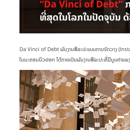
Da Vinci of Debt ຜົນງານສີລະປະແບບການຈັດວາງ (Inst
ໃນນະຄອນນິວຢອກ ໄດ້ກາຍເປັນຜົນງານສີລະປະທີ່ມີມູນຄ່າແພ