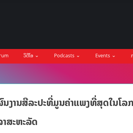
orum
ວິດີໂອ
Podcasts
Events
ກ
ົນງານສີລະປະທີ່ມູນຄ່າແພງທີ່ສຸດໃນໂລ
ດລາສະຫະລັດ