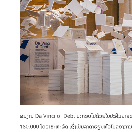
ຜົນງານ Da Vinci of Debt ປະກອບໄປດ້ວຍໃບປະລິນຍາຂອງແທ້ກ
180.000 ໂດລາສະຫະລັດ ເຊິ່ງເປັນລາຄາຮຽນທົ່ວໄປຂອງການຮ