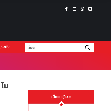
່ຽວກັບ
ກໃນ
ເນື້ອຫາຫຼ້າສຸດ