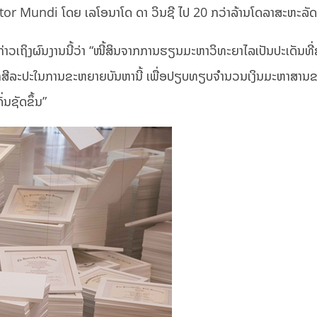
ator Mundi ໂດຍ ເລໂອນາໂດ ດາ ວິນຊີ ໄປ 20 ກວ່າລ້ານໂດລາສະຫະລັດ
ວເຖິງຜົນງານນີ້ວ່າ “ໜີ້ສິນຈາກການຮຽນມະຫາວິທະຍາໄລເປັນປະເດັນທີ່
ເຮົາເລືອກສີລະປະໃນການຂະຫຍາຍບັນຫານີ້ ເພື່ອປຽບທຽບຈຳນວນເງິນມະຫາສານ
ນຊັດຂຶ້ນ”