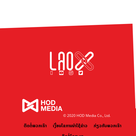
© 2020 HOD Media Co., Ltd.
ຕິດຕໍ່ພວກເຮົາ
ເງື່ອນໄຂການນຳໃຊ້ຂ່າວ
ກ່ຽວກັບພວກເຮົາ