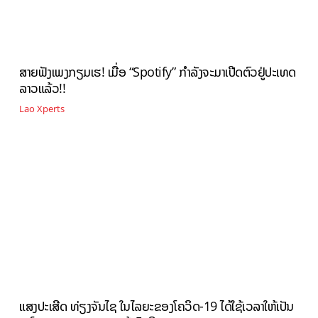
ສາຍຟັງເພງກຽມເຮ! ເມື່ອ “Spotify” ກຳລັງຈະມາເປີດຕົວຢູ່ປະເທດ
ລາວແລ້ວ!!
Lao Xperts
ແສງປະເສີດ ທ່ຽງຈັນໄຊ ໃນໄລຍະຂອງໂຄວິດ-19 ໄດ້ໃຊ້ເວລາໃຫ້ເປັນ