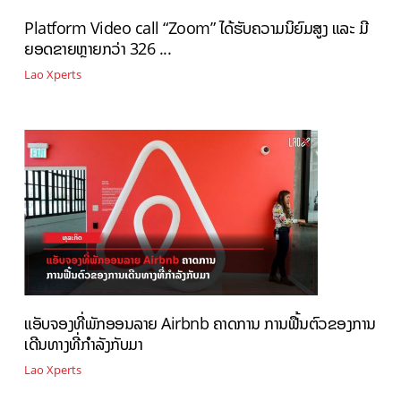
Platform Video call “Zoom” ໄດ້ຮັບຄວາມນິຍົມສູງ ແລະ ມີ
ຍອດຂາຍຫຼາຍກວ່າ 326 ...
Lao Xperts
ແອັບຈອງທີ່ພັກອອນລາຍ Airbnb ຄາດການ ການຟື້ນຕົວຂອງການ
ເດີນທາງທີ່ກຳລັງກັບມາ
Lao Xperts