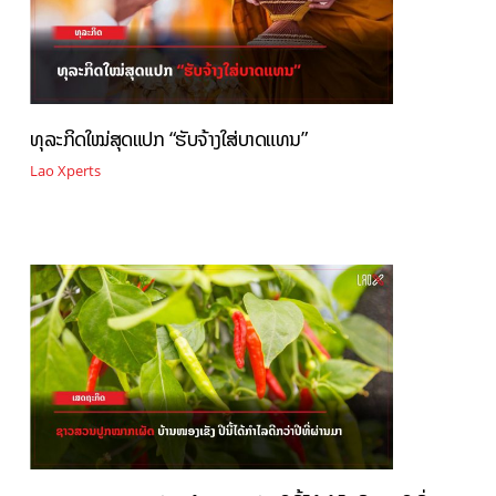
ທຸລະກິດໃໝ່ສຸດແປກ “ຮັບຈ້າງໃສ່ບາດແທນ”
Lao Xperts