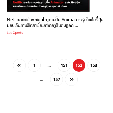
Netflix ສະໜັບສະໜູນໂຄງການປັ້ນ Animator ຮຸ່ນໃໝ່ໃນຍີ່ປຸ່ນ
ມອບທຶນການສຶກສາພ້ອມຄ່າຄອງຊີບຕະຫຼອດ ...
Lao Xperts
1
…
151
152
153
…
157