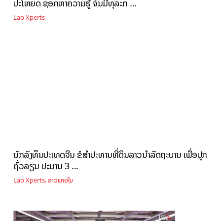
ປະໂຫຍດ ຊອກຫາຄວາມຮູ້ ຈົນມີທຸລະກ ...
Lao Xperts
ນັກລົງທຶນປະເທດຈີນ ຂໍສໍາປະທານທີ່ດິນລາວນໍາລັດຖະບານ ເພື່ອປູກ
ຖົ່ວລຽນ ປະມານ 3 ...
,
Lao Xperts
ຂ່າວພາຍໃນ