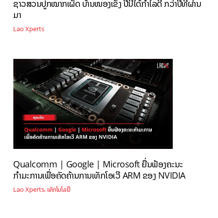
ຊາວສວນປູກໝາກເຜັດ ບ້ານໜອງເຂັງ ປີນີ້ໄດ້ກໍາໄລດີ ກວ່າປີທີ່ຜ່ານ
ມາ
Lao Xperts
Qualcomm | Google | Microsoft ຍື່ນຟ້ອງຄະນະ
ກຳມະການເພື່ອຄັດຄ້ານການເທັກໂອເວີ ARM ຂອງ NVIDIA
,
Lao Xperts
ເທັກໂນໂລຢີ