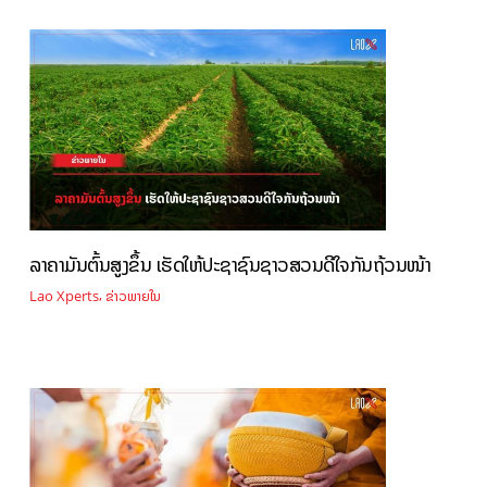
ລາຄາມັນຕົ້ນສູງຂຶ້ນ ເຮັດໃຫ້ປະຊາຊົນຊາວສວນດີໃຈກັນຖ້ວນໜ້າ
,
Lao Xperts
ຂ່າວພາຍໃນ