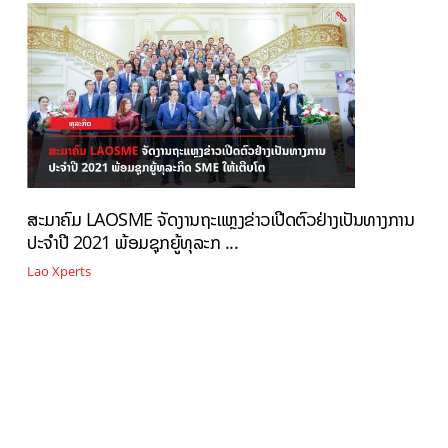
ສະມາຄົມ LAOSME ຈັດງານຖະແຫຼງຂ່າວເປີດຕົວຢ່າງເປັນທາງການ
ປະຈຳປີ 2021 ພ້ອມຊຸກຍູ້ທຸລະກ ...
Lao Xperts