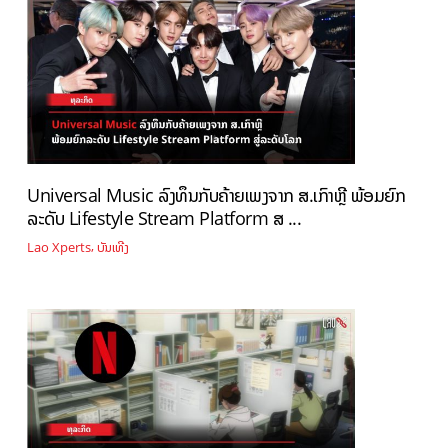
Universal Music ລົງທຶນກັບຄ້າຍເພງຈາກ ສ.ເກົາຫຼີ ພ້ອມຍົກ
ລະດັບ Lifestyle Stream Platform ສ ...
,
Lao Xperts
ບັນເທີງ