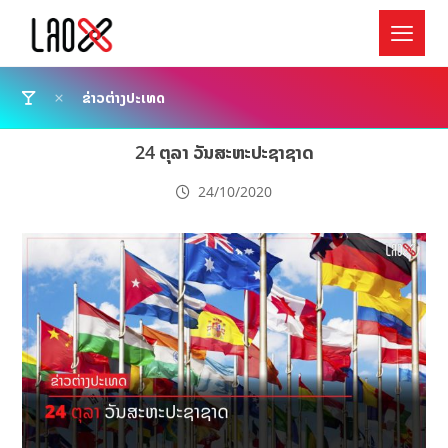
ຂ່າວຕ່າງປະເທດ
24 ຕຸລາ ວັນສະຫະປະຊາຊາດ
24/10/2020