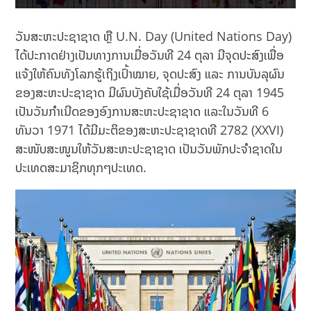
ວັນສະຫະປະຊາຊາດ ຫຼື U.N. Day (United Nations Day)
ໄດ້ປະກາດຢ່າງເປັນທາງການເມື່ອວັນທີ 24 ຕຸລາ ມີຈຸດປະສົງເພື່ອ
ແຈ້ງໃຫ້ຄົນທັງໂລກຮູ້ເຖິງເປົ້າໝາຍ, ຈຸດປະສົງ ແລະ ການບັນລຸຜົນ
ຂອງສະຫະປະຊາຊາດ ມີຜົນບັງຄັບໃຊ້ເມື່ອວັນທີ 24 ຕຸລາ 1945
ເປັນວັນກຳເນີດຂອງອົງການສະຫະປະຊາຊາດ ແລະໃນວັນທີ 6
ທັນວາ 1971 ໄດ້ມີມະຕິຂອງສະຫະປະຊາຊາດທີ 2782 (XXVI)
ສະໜັບສະໜູນໃຫ້ວັນສະຫະປະຊາຊາດ ເປັນວັນພັກປະຈຳຊາດໃນ
ປະເທດສະມາຊິກທຸກໆປະເທດ.