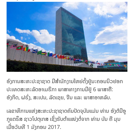
ອົງການສະຫະປະຊາຊາດ ມີສຳນັກງານໃຫຍ່ຕັ້ງຢູ່ນະຄອນນິວຢອກ
ປະເທດສະຫະລັດອາເມຣິກາ ພາສາທາງການມີຢູ່ 6 ພາສາຄື:
ອັງກິດ, ຝຣັ່ງ, ສະເປນ, ລັດເຊຍ, ຈີນ ແລະ ພາສາອາຫລັບ.
ເລຂາທິການແຫ່ງສະຫະປະຊາຊາດຄົນປັດຈຸບັນແມ່ນ ທ່ານ ອັງຕໍນີອູ
ກູແຕຣຶສ ຊາວໂປຕຸເກສ ເຊິ່ງຮັບຕຳແໜ່ງຕໍ່ຈາກ ທ່ານ ບັນ ຄີ ມຸນ
ເມື່ອວັນທີ 1 ມັງກອນ 2017.