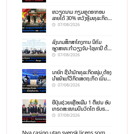
ຫວຽດນາມ ກຽມຫຼຸດອາກອນ
ລາຍໄດ້ 30% ຫວັງອູ້ມທຸລະກິດ
ຂະໜາດນ້ອຍ ແລະ ຈຸນລະ
07/08/2026
ວິສາຫະກິດ
ລົງນາມສຶກສາໂຄງການ ນິຄົມ
ອຸດສາຫະກຳວຽງຈັນ-ໄຊທານີ ຕັ້ງ
ເປົ້າດຶງທຶນ 150 ລ້ານໂດລາ, ສ້າງ
07/08/2026
ວຽກ 5.000 ຕຳແໜ່ງ
ນາຍົກ ຊີ້ນຳນັກທຸລະກິດໜຸ່ມ ຕ້ອງ
ນຳໜ້າແກ້ວິກິດເສດຖະກິດ ເນັ້ນດຶງ
ທຶນສາກົນ, ຫັນສູ່ດິຈິຕອນ
07/08/2026
ຍີ່ປຸ່ນຊ່ວຍເຫຼືອເພີ່ມ 1 ຕື້ເຢນ ອັບ
ເກຣດສະໜາມບິນວັດໄຕ ຮັບຮອງ
ການເຕີບໂຕ
07/08/2026
Nya casino utan svensk licens som