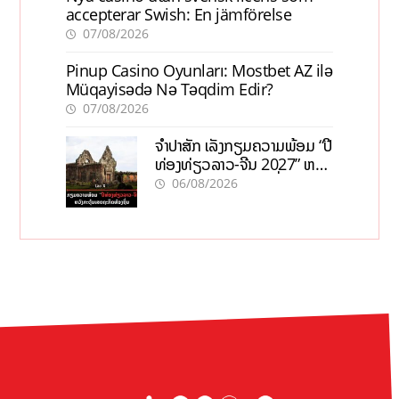
accepterar Swish: En jämförelse
07/08/2026
Pinup Casino Oyunları: Mostbet AZ ilə
Müqayisədə Nə Təqdim Edir?
07/08/2026
ຈຳປາສັກ ເລັ່ງກຽມຄວາມພ້ອມ “ປີ
ທ່ອງທ່ຽວລາວ-ຈີນ 2027” ຫວັງ
ກະຕຸ້ນເສດຖະກິດທ້ອງຖິ່ນ
06/08/2026