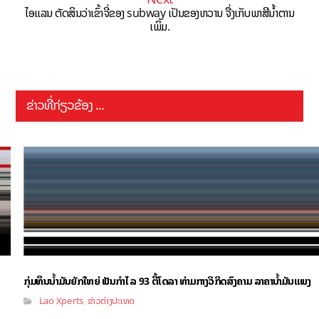
ໄອແລນ ຕັດສິນວ່າເຂົ້າຈີ່ຂອງ subway ເປັນຂອງຫວານ ຈື່ງເກັບພາສີນ້ຳຕານ
ເພິ່ມ.
ຂ່າວທີ່ກ່ຽວຂ້ອງ ...
ກຸ່ມທຶນນ້ຳມັນຍັກໃຫຍ່ ຟັນກຳໄລ 93 ຕື້ໂດລາ ທ່າມກາງວິກິດສົງຄາມ ລາຄານໍ້າມັນແພງ
Lao Xperts
ຂ່າວຕ່າງປະເທດ
,