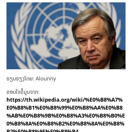
ຮຽບຮຽງໂດຍ: Alounny
ຂອບໃຈຂໍ້ມູນຈາກ:
https://th.wikipedia.org/wiki/%E0%B8%A7%
E0%B8%B1%E0%B8%99%E0%B8%AA%E0%B8
%AB%E0%B8%9B%E0%B8%A3%E0%B8%B0%E
0%B8%8A%E0%B8%B2%E0%B8%8A%E0%B8%
B2%E0%B8%95%E0%B8%B4