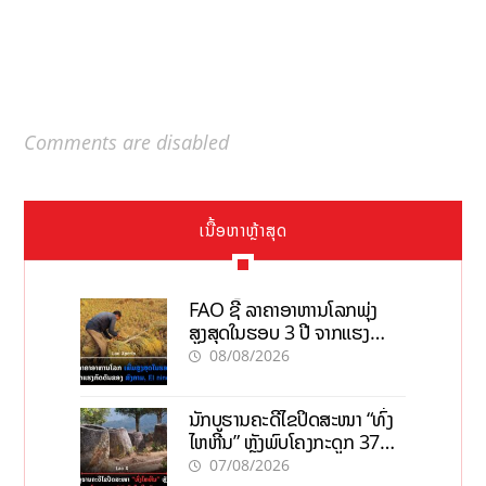
Comments are disabled
ເນື້ອຫາຫຼ້າສຸດ
FAO ຊີ້ ລາຄາອາຫານໂລກພຸ່ງ
ສູງສຸດໃນຮອບ 3 ປີ ຈາກແຮງ
ກົດດັນຂອງສົງຄາມ, El nino
08/08/2026
ນັກບູຮານຄະດີໄຂປິດສະໜາ “ທົ່ງ
ໄຫຫີນ” ຫຼັງພົບໂຄງກະດູກ 37
ຄົນໃນຫີນຍັກ
07/08/2026