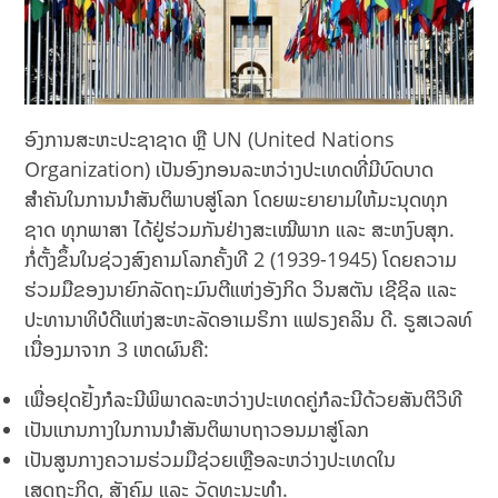
ອົງການສະຫະປະຊາຊາດ ຫຼື UN (United Nations
Organization) ເປັນອົງກອນລະຫວ່າງປະເທດທີ່ມີບົດບາດ
ສຳຄັນໃນການນຳສັນຕິພາບສູ່ໂລກ ໂດຍພະຍາຍາມໃຫ້ມະນຸດທຸກ
ຊາດ ທຸກພາສາ ໄດ້ຢູ່ຮ່ວມກັນຢ່າງສະເໝີພາກ ແລະ ສະຫງົບສຸກ.
ກໍ່ຕັ້ງຂຶ້ນໃນຊ່ວງສົງຄາມໂລກຄັ້ງທີ 2 (1939-1945) ໂດຍຄວາມ
ຮ່ວມມືຂອງນາຍົກລັດຖະມົນຕີແຫ່ງອັງກິດ ວິນສຕັນ ເຊີຊິລ ແລະ
ປະທານາທິບໍດີແຫ່ງສະຫະລັດອາເມຣິກາ ແຟຣງຄລິນ ດີ. ຣູສເວລທ໌
ເນື່ອງມາຈາກ 3 ເຫດຜົນຄື:
ເພື່ອຢຸດຢັ້ງກໍລະນີພິພາດລະຫວ່າງປະເທດຄູ່ກໍລະນີດ້ວຍສັນຕິວິທີ
ເປັນແກນກາງໃນການນຳສັນຕິພາບຖາວອນມາສູ່ໂລກ
ເປັນສູນກາງຄວາມຮ່ວມມືຊ່ວຍເຫຼືອລະຫວ່າງປະເທດໃນ
ເສດຖະກິດ, ສັງຄົມ ແລະ ວັດທະນະທຳ.