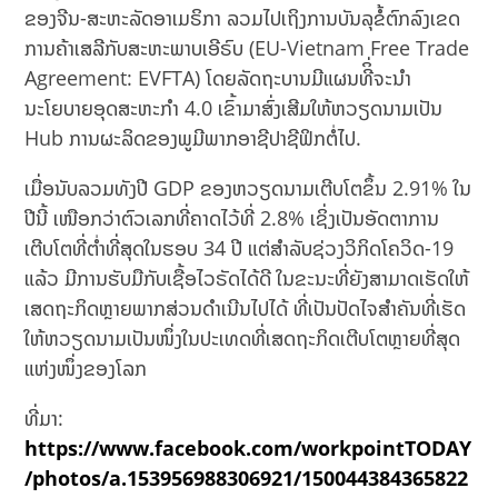
ຂອງຈີນ-ສະຫະລັດອາເມຣິກາ ລວມໄປເຖິງການບັນລຸຂໍ້ຕົກລົງເຂດ
ການຄ້າເສລີກັບສະຫະພາບເອີຣົບ (EU-Vietnam Free Trade
Agreement: EVFTA) ໂດຍລັດຖະບານມີແຜນທີິ່ຈະນຳ
ນະໂຍບາຍອຸດສະຫະກຳ 4.0 ເຂົ້າມາສົ່ງເສີມໃຫ້ຫວຽດນາມເປັນ
Hub ການຜະລິດຂອງພູມີພາກອາຊີປາຊີຟິກຕໍ່ໄປ.
ເມື່ອນັບລວມທັງປີ GDP ຂອງຫວຽດນາມເຕີບໂຕຂຶ້ນ 2.91% ໃນ
ປີນີ້ ເໜືອກວ່າຕົວເລກທີ່ຄາດໄວ້ທີ່ 2.8% ເຊິ່ງເປັນອັດຕາການ
ເຕີບໂຕທີ່ຕ່ຳທີ່ສຸດໃນຮອບ 34 ປີ ແຕ່ສຳລັບຊ່ວງວິກິດໂຄວິດ-19
ແລ້ວ ມີການຮັບມືກັບເຊື້ອໄວຣັດໄດ້ດີ ໃນຂະນະທີ່ຍັງສາມາດເຮັດໃຫ້
ເສດຖະກິດຫຼາຍພາກສ່ວນດຳເນີນໄປໄດ້ ທີ່ເປັນປັດໄຈສຳຄັນທີ່ເຮັດ
ໃຫ້ຫວຽດນາມເປັນໜຶ່ງໃນປະເທດທີ່ເສດຖະກິດເຕີບໂຕຫຼາຍທີ່ສຸດ
ແຫ່ງໜຶ່ງຂອງໂລກ
ທີ່ມາ:
https://www.facebook.com/workpointTODAY
/photos/a.153956988306921/150044384365822