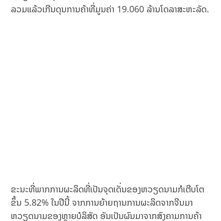
ລວມແລ້ວເກີນດຸນການຄ້າທີ່ມູນຄ່າ 19.060 ລ້ານໂດລາສະຫະລັດ.
ຂະນະທີ່ພາກການຜະລິດທີ່ເປັນຈຸດເດັ່ນຂອງຫວຽດນາມກໍເຕີບໂຕ
ຂຶ້ນ 5.82% ໃນປີນີ້ ຈາກການຍ້າຍຖານການຜະລິດຈາກຈີນມາ
ຫວຽດນາມຂອງຫຼາຍບໍລິສັດ ອັນເປັນຜົນມາຈາກສົງຄາມການຄ້າ