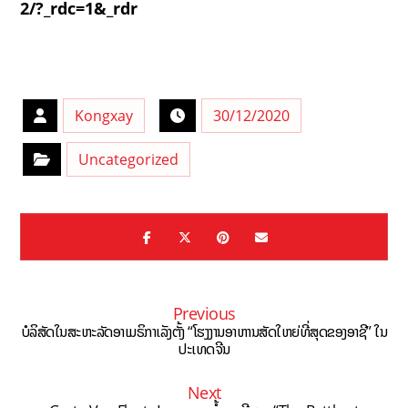
2/?_rdc=1&_rdr
Kongxay
30/12/2020
Uncategorized
Previous
ບໍລິສັດໃນສະຫະລັດອາເມຣິກາເລັງຕັ້ງ “ໂຮງງານອາຫານສັດໃຫຍ່ທີ່ສຸດຂອງອາຊີ” ໃນ
ປະເທດຈີນ
Next