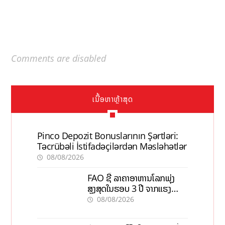
Comments are disabled
ເນື້ອຫາຫຼ້າສຸດ
Pinco Depozit Bonuslarının Şərtləri:
Təcrübəli İstifadəçilərdən Məsləhətlər
08/08/2026
FAO ຊີ້ ລາຄາອາຫານໂລກພຸ່ງ
ສູງສຸດໃນຮອບ 3 ປີ ຈາກແຮງ
ກົດດັນຂອງສົງຄາມ, El nino
08/08/2026