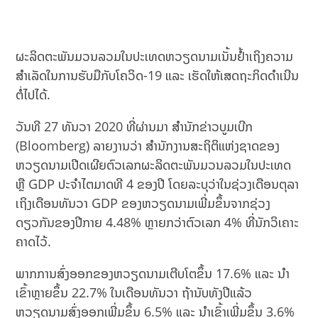
ຜະລິດຕະພັນມວນລວມໃນປະເທດຫວຽດນາມເນັ້ນຢ້ຳເຖິງຄວາມ
ສຳເລັດໃນການຮັບມືກັບໂຄວິດ-19 ແລະ ເຮັດໃຫ້ເສດຖະກິດດຳເນີນ
ຕໍ່ໄປໄດ້.
ວັນທີ 27 ທັນວາ 2020 ທີ່ຜ່ານມາ ສຳນັກຂ່າວບູມເບີກ
(Bloomberg) ລາຍງານວ່າ ສຳນັກງານສະຖິຕິແຫ່ງຊາດຂອງ
ຫວຽດນາມເປີດເຜີຍຕົວເລກຜະລິດຕະພັນມວນລວມໃນປະເທດ
ຫຼື GDP ປະຈຳໄຕມາດທີ 4 ຂອງປີ ໂດຍລະບຸວ່າໃນຊ່ວງເດືອນຕຸລາ
ເຖິງເດືອນທັນວາ GDP ຂອງຫວຽດນາມເພີ່ມຂຶ້ນຈາກຊ່ວງ
ດຽວກັນຂອງປີກາຍ 4.48% ຫຼາຍກວ່າຕົວເລກ 4% ທີ່ນັກວິເຄາະ
ຄາດໄວ້.
ພາກການສົ່ງອອກຂອງຫວຽດນາມເຕີບໂຕຂຶ້ນ 17.6% ແລະ ນຳ
ເຂົ້າຫຼາຍຂຶ້ນ 22.7% ໃນເດືອນທັນວາ ຖ້ານັບທັງປີແລ້ວ
ຫວຽດນາມສົ່ງອອກເພີ່ມຂຶ້ນ 6.5% ແລະ ນຳເຂົ້າເພີ່ມຂຶ້ນ 3.6%