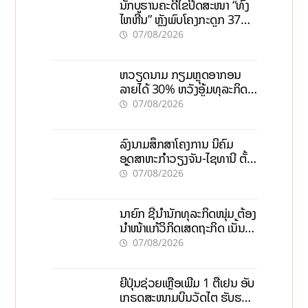
ນັກບູຮານຄະດີໄຂປິດສະໜາ “ທົ່ງ
ໄຫຫີນ” ຫຼັງພົບໂຄງກະດູກ 37
ຄົນໃນຫີນຍັກ
07/08/2026
ຫວຽດນາມ ກຽມຫຼຸດອາກອນ
ລາຍໄດ້ 30% ຫວັງອູ້ມທຸລະກິດ
ຂະໜາດນ້ອຍ ແລະ ຈຸນລະ
07/08/2026
ວິສາຫະກິດ
ລົງນາມສຶກສາໂຄງການ ນິຄົມ
ອຸດສາຫະກຳວຽງຈັນ-ໄຊທານີ ຕັ້ງ
ເປົ້າດຶງທຶນ 150 ລ້ານໂດລາ, ສ້າງ
07/08/2026
ວຽກ 5.000 ຕຳແໜ່ງ
ນາຍົກ ຊີ້ນຳນັກທຸລະກິດໜຸ່ມ ຕ້ອງ
ນຳໜ້າແກ້ວິກິດເສດຖະກິດ ເນັ້ນດຶງ
ທຶນສາກົນ, ຫັນສູ່ດິຈິຕອນ
07/08/2026
ຍີ່ປຸ່ນຊ່ວຍເຫຼືອເພີ່ມ 1 ຕື້ເຢນ ອັບ
ເກຣດສະໜາມບິນວັດໄຕ ຮັບຮອງ