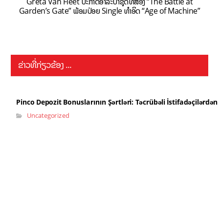
Greta Van Fleet ປະກາດອາລະບ້ຳຊຸດທີສອງ “The Battle at
Garden’s Gate” ພ້ອມປ່ອຍ Single ທຳອິດ “Age of Machine”
ຂ່າວທີ່ກ່ຽວຂ້ອງ ...
Pinco Depozit Bonuslarının Şərtləri: Təcrübəli İstifadəçilərdə
Uncategorized