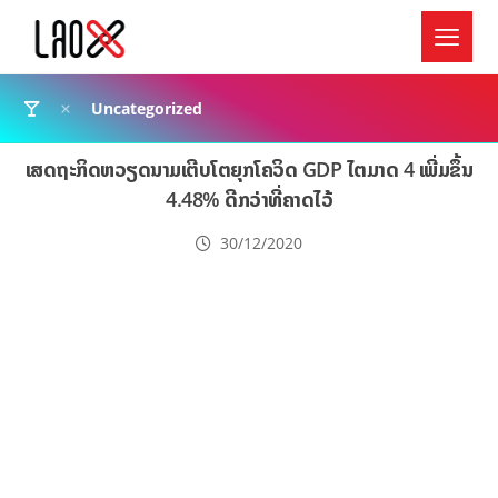
Uncategorized
ເສດຖະກິດຫວຽດນາມເຕີບໂຕຍຸກໂຄວິດ GDP ໄຕມາດ 4 ເພີ່ມຂຶ້ນ
4.48% ດີກວ່າທີ່ຄາດໄວ້
30/12/2020