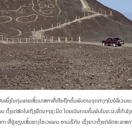
 ເປັນໜຶ່ງໃນກຸ່ມລາຍເສັ້ນນາສກາທີ່ເຄີຍຖືກຄົ້ນພົບຕາມຈຸດຕ່າງໆໃນບໍລິເວນ
ບ ຕັ້ງແຕ່ສັດໄປເຖິງພືດນາໆຊະນິດ ໂດຍເປັນການຄົ້ນພົບໃນຂະນະທີ່ກໍາລັງ
ສກາ ທີ່ຢູ່ລຽບເສັ້ນທາງໄຮເວແພນ-ອາເມຣິກັນ ເຊິ່ງຍາວຕັ້ງແຕ່ລັດອະລາສ