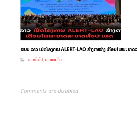
ສປປ ລາວ ເປີດໂຄງການ ALERT-LAO ສ້າງຕາໜ່າງ ເຕືອນໄພພະຍາດ
ຂ່າວທົ່ວໄປ
ຂ່າວພາຍໃນ
,
Comments are disabled