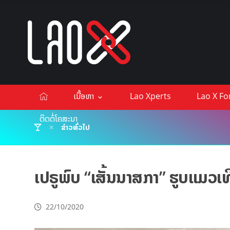
ເນື້ອຫາ
Lao Xperts
Lao X F
ຕິດຕໍ່ໂຄສະນາ
ຂ່າວທົ່ວໄປ
ເປຣູພົບ “ເສັ້ນນາສກາ” ຮູບແມວເທິ
22/10/2020