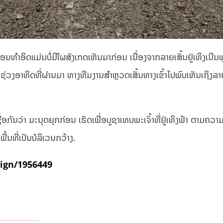
ຳອິດແມ່ນບໍ່ມີໃຜສັງເກດເຫັນມາກ່ອນ ເນື່ອງຈາກລາຍເສັ້ນຢູ່ເທິງເນີນພູ
ອາທິດທີ່ຜ່ານມາ ທາງທີມງານສຳຫຼວດເສັ້ນທາງເຂົ້າໄປພົບເຫັນເຖິງລາຍເສັ
ື່ອກັນວ່າ ມະນຸດຍຸກກ່ອນ ເຮັດເພື່ອບູຊາເທບພະເຈົ້າທີ່ຢູ່ເທິງຟ້າ ຕາມຄວາ
ື້ນທີ່ເປັນບໍລິເວນກວ້າງ.
eign/1956449