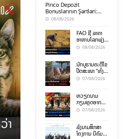
Pinco Depozit
Bonuslarının Şərtləri:
Təcrübəli İstifadəçilərdən
08/08/2026
Məsləhətlər
FAO ຊີ້ ລາຄາ
ອາຫານໂລກພຸ່ງ
ສູງສຸດໃນຮອບ 3
08/08/2026
ປີ ຈາກແຮງ
ກົດດັນຂອງ
ນັກບູຮານຄະດີໄຂ
ສົງຄາມ, El
ປິດສະໜາ “ທົ່ງ
nino
ໄຫຫີນ” ຫຼັງພົບ
07/08/2026
ໂຄງກະດູກ 37
ຄົນໃນຫີນຍັກ
ຫວຽດນາມ
ກຽມຫຼຸດອາກອນ
ລາຍໄດ້ 30%
07/08/2026
ຫວັງອູ້ມທຸລະກິດ
ຂະໜາດນ້ອຍ
ລົງນາມສຶກສາ
ແລະ ຈຸນລະ
ໂຄງການ ນິຄົມ
ວິສາຫະກິດ