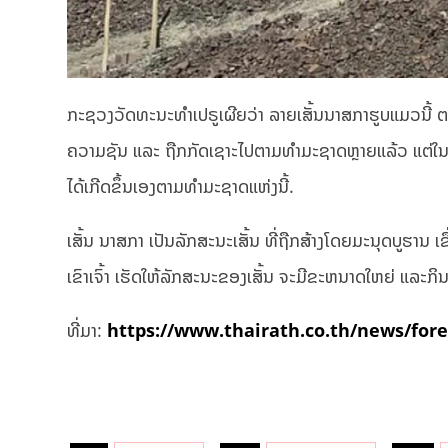
ກະຊວງວັດທະນະທຳເປຣູເຜີຍວ່າ ລາຍເສັ້ນນາສກາຮູບແມວນີ້ ຕອນທ
ຄວາມຊັນ ແລະ ຖືກກັດເຊາະໄປຕາມທຳມະຊາດຫຼາຍແລ້ວ ແຕ່ໃນຊ່ວງ
ໄດ້ເກີດຂຶ້ນເອງຕາມທຳມະຊາດແຫ່ງນີ້.
ເສັ້ນ ນາສກາ ເປັນລັກສະນະເສັ້ນ ທີ່ຖືກສ້າງໂດຍມະນຸດບູຮານ ເຊ
ເຂົາເຈົ້າ ເຮັດໃຫ້ລັກສະນະຂອງເສັ້ນ ຈະມີຂະຫນາດໃຫຍ່ ແລະກິນພ
ທີ່ມາ:
https://www.thairath.co.th/news/for