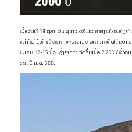
ເມື່ອວັນທີ 18 ຕຸລາ ເວັບໄຊຂ່າວເດລີເມວ ລາຍງານໂດຍອ້າງຄຳ
ແຫ່ງໃໝ່ ຢູ່ເທິງເນີນພູກາງທະເລຊາຍນາສກາ ທາງທິດໃຕ້ຂອງເ
ປະມານ 12-15 ນິ້ວ ເຊິ່ງຄາດວ່າເກີດຂຶ້ນເມື່ອ 2,200 ປີທີ
ຮອດປີ ຄ.ສ. 200.