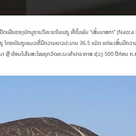
ເປີດເຜີຍຂອງນັກບູຮານວິທະຍາໃນເປຣູ ທີ່ຄົ້ນພົບ “ເສັ້ນນາສກາ” (Nazca 
ປຣູ ໂດຍເປັນຮູບແມວທີ່ມີຄວາມຍາວປະມານ 36.5 ແມັດ ແຕ່ລະເສັ້ນມີຄວາ
່ຜານມາ ຫຼື ຍ້ອນໄປໃນສະໄໝຍຸກວັດທະນະທໍາປາຣາຄາສ ຊ່ວງ 500 ປີກ່ອນ ຄ.