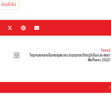
ຂ່າວທົ່ວໄປ
Next
ໂຄງການອາຫານໂລກຂອງສະຫະປະຊາຊາດຄວ້າຮາງວັນໂນເບລ ສາຂາ
ສັນຕິພາບ 2020