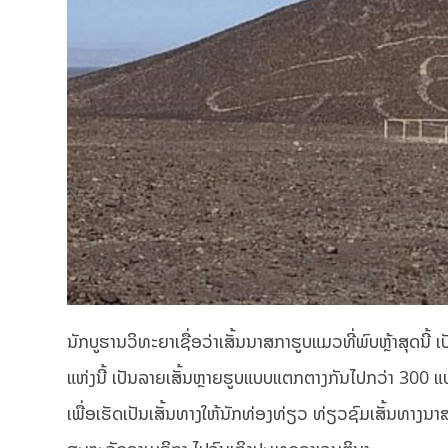
ນັກບູຮານວິທະຍາເຊື່ອວ່າເສັ້ນນາສກາຮູບແມວທີ່ພົບຫຼ້າສຸດນີ້
ແຫ່ງນີ້ ເປັນລາຍເສັ້ນຫຼາຍຮູບແບບແຕກຕາງກັນໄປກວ່າ 300 ແບ
ເພື່ອເຮັດເປັນເສັ້ນທາງໃຫ້ນັກທ່ອງທ່ຽວ ທ່ຽວຊົມເສັ້ນທາງນາ