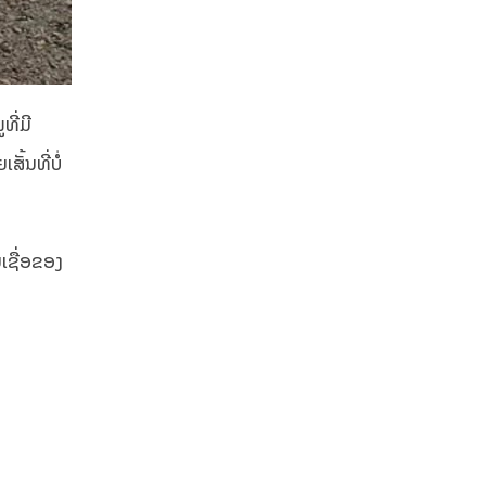
ທີ່ມີ
້ນທີ່ບໍ່
ມເຊື່ອຂອງ