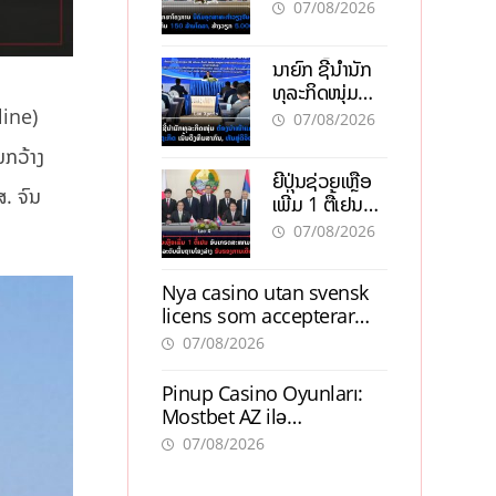
ອຸດສາຫະກຳ
07/08/2026
ວຽງຈັນ-ໄຊທານີ
ຕັ້ງເປົ້າດຶງທຶນ
ນາຍົກ ຊີ້ນຳນັກ
150 ລ້ານໂດລາ,
ທຸລະກິດໜຸ່ມ
ສ້າງວຽກ 5.000
ຕ້ອງນຳໜ້າແກ້
line)
ຕຳແໜ່ງ
07/08/2026
ວິກິດເສດຖະກິດ
ມກວ້າງ
ເນັ້ນດຶງທຶນ
ຍີ່ປຸ່ນຊ່ວຍເຫຼືອ
ສາກົນ, ຫັນສູ່ດິຈິ
ສ. ຈົນ
ເພີ່ມ 1 ຕື້ເຢນ
ຕອນ
ອັບເກຣດ
07/08/2026
ສະໜາມບິນວັດ
ໄຕ ຮັບຮອງການ
Nya casino utan svensk
ເຕີບໂຕ
licens som accepterar
Swish: En jämförelse
07/08/2026
Pinup Casino Oyunları:
Mostbet AZ ilə
Müqayisədə Nə Təqdim
07/08/2026
Edir?