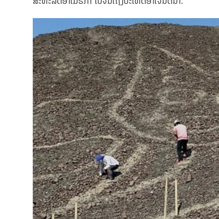
ສະຫະລັດອາເມຣິກາ ໄປຈົນເຖິງປະເທດອາເຈນຕິນາ.