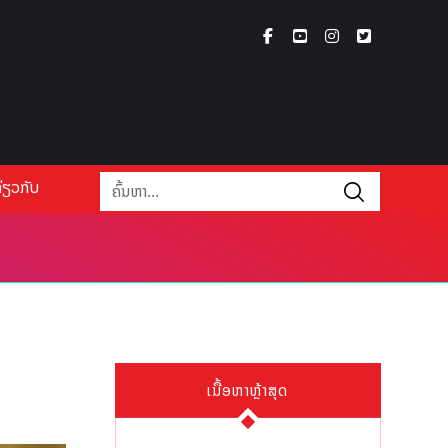
່ຽວກັບ
ເນື້ອຫາຫຼ້າສຸດ