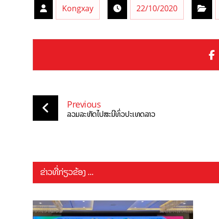
Kongxay
22/10/2020
Previous
ລວມລະຫັດໄປສະນີທົ່ວປະເທດລາວ
ຂ່າວທີ່ກ່ຽວຂ້ອງ ...