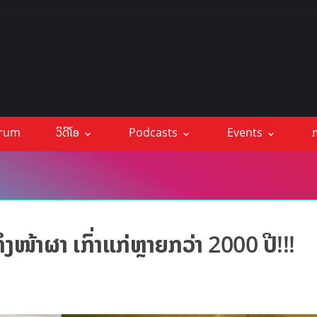
orum
ວິດີໂອ
Podcasts
Events
ກ
ງໜ້າຜາ ເກົ່າແກ່ຫຼາຍກວ່າ 2000 ປີ!!!