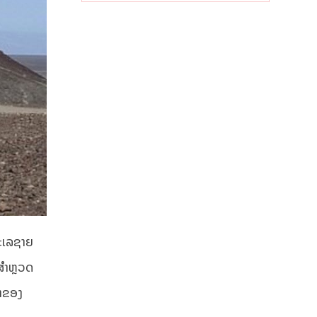
ທະເລຊາຍ
ສໍາຫຼວດ
ກາຂອງ