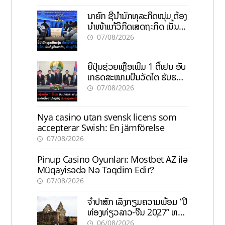
ນາຍົກ ຊີ້ນຳນັກທຸລະກິດໜຸ່ມ ຕ້ອງ
ນຳໜ້າແກ້ວິກິດເສດຖະກິດ ເນັ້ນດຶງ
ທຶນສາກົນ, ຫັນສູ່ດິຈິຕອນ
07/08/2026
ຍີ່ປຸ່ນຊ່ວຍເຫຼືອເພີ່ມ 1 ຕື້ເຢນ ອັບ
ເກຣດສະໜາມບິນວັດໄຕ ຮັບຮອງ
ການເຕີບໂຕ
07/08/2026
Nya casino utan svensk licens som
accepterar Swish: En jämförelse
07/08/2026
Pinup Casino Oyunları: Mostbet AZ ilə
Müqayisədə Nə Təqdim Edir?
07/08/2026
ຈຳປາສັກ ເລັ່ງກຽມຄວາມພ້ອມ “ປີ
ທ່ອງທ່ຽວລາວ-ຈີນ 2027” ຫວັງ
ກະຕຸ້ນເສດຖະກິດທ້ອງຖິ່ນ
06/08/2026