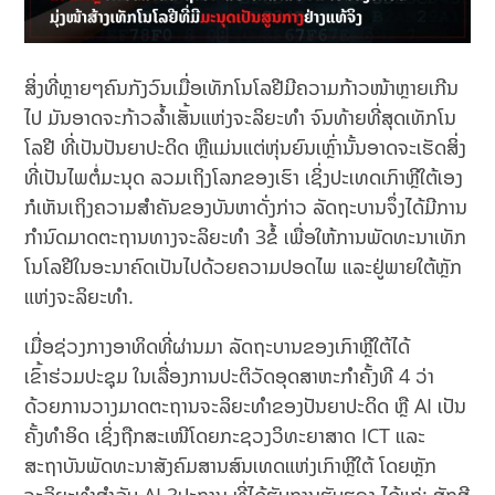
ສິ່ງທີ່ຫຼາຍໆຄົນກັງວົນເມື່ອເທັກໂນໂລຢີມີຄວາມກ້າວໜ້າຫຼາຍເກີນ
ໄປ ມັນອາດຈະກ້າວລ້ຳເສັ້ນແຫ່ງຈະລິຍະທຳ ຈົນທ້າຍທີ່ສຸດເທັກໂນ
ໂລຢີ ທີ່ເປັນປັນຍາປະດິດ ຫຼືແມ່ນແຕ່ຫຸ່ນຍົນເຫຼົ່ານັ້ນອາດຈະເຮັດສິ່ງ
ທີ່ເປັນໄພຕໍ່ມະນຸດ ລວມເຖິງໂລກຂອງເຮົາ ເຊິ່ງປະເທດເກົາຫຼີໃຕ້ເອງ
ກໍເຫັນເຖິງຄວາມສຳຄັນຂອງບັນຫາດັ່ງກ່າວ ລັດຖະບານຈຶ່ງໄດ້ມີການ
ກຳນົດມາດຕະຖານທາງຈະລິຍະທຳ 3ຂໍ້ ເພື່ອໃຫ້ການພັດທະນາເທັກ
ໂນໂລຢີໃນອະນາຄົດເປັນໄປດ້ວຍຄວາມປອດໄພ ແລະຢູ່ພາຍໃຕ້ຫຼັກ
ແຫ່ງຈະລິຍະທຳ.
ເມື່ອຊ່ວງກາງອາທິດທີ່ຜ່ານມາ ລັດຖະບານຂອງເກົາຫຼີໃຕ້ໄດ້
ເຂົ້າຮ່ວມປະຊຸມ ໃນເລື່ອງການປະຕິວັດອຸດສາຫະກຳຄັ້ງທີ 4 ວ່າ
ດ້ວຍການວາງມາດຕະຖານຈະລິຍະທຳຂອງປັນຍາປະດິດ ຫຼື AI ເປັນ
ຄັ້ງທຳອິດ ເຊິ່ງຖືກສະເໜີໂດຍກະຊວງວິທະຍາສາດ ICT ແລະ
ສະຖາບັນພັດທະນາສັງຄົມສານສົນເທດແຫ່ງເກົາຫຼີໃຕ້ ໂດຍຫຼັກ