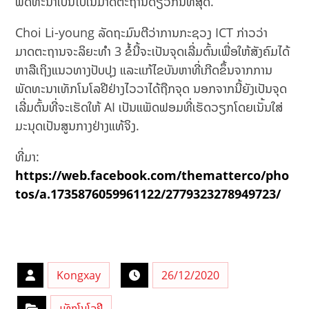
ພັດທະນາເປັນໄປໃນມາດຕະຖານດຽວກັນທີ່ສຸດ.
Choi Li-young ລັດຖະມົນຕີວ່າການກະຊວງ ICT ກ່າວວ່າ
ມາດຕະຖານຈະລິຍະທຳ 3 ຂໍ້ນີ້ຈະເປັນຈຸດເລີ່ມຕົ້ນເພື່ອໃຫ້ສັງຄົມໄດ້
ຫາລືເຖິງແນວທາງປັບປຸງ ແລະແກ້ໄຂບັນຫາທີ່ເກີດຂຶ້ນຈາກການ
ພັດທະນາເທັກໂນໂລຢີຢ່າງໄວວາໄດ້ຖືກຈຸດ ນອກຈາກນີ້ຍັງເປັນຈຸດ
ເລີ່ມຕົ້ນທີ່ຈະເຮັດໃຫ້ AI ເປັນແພັດຟອມທີ່ເຮັດວຽກໂດຍເນັ້ນໃສ່
ມະນຸດເປັນສູນກາງຢ່າງແທ້ຈິງ.
ທີ່ມາ:
https://web.facebook.com/thematterco/pho
tos/a.1735876059961122/2779323278949723/
Kongxay
26/12/2020
ເທັກໂນໂລຢີ