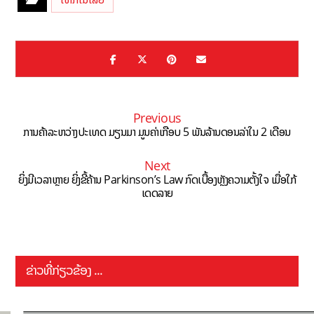
Previous
ການຄ້າລະຫວ່າງປະເທດ ມຽນມາ ມູນຄ່າເກືອບ 5 ພັນລ້ານດອນລ່າໃນ 2 ເດືອນ
Next
ຍິ່ງມີເວລາຫຼາຍ ຍິ່ງຂີ້ຄ້ານ Parkinson’s Law ກົດເບື້ອງຫຼັງຄວາມຕັ້ງໃຈ ເມື່ອໃກ້
ເດດລາຍ
ຂ່າວທີ່ກ່ຽວຂ້ອງ ...