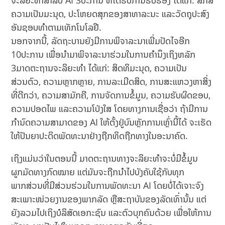
ຈະລິຍະທຳສຳລັບ AI 3ປະການ ທີ່ໄດ້ຮັບການຮັບຮອງ ໄດ້ແກ່: ສັກສີ
ຄວາມເປັນມະນຸດ, ປະໂຫຍດສຸກຂອງສາທາລະນະ ແລະວັດຖຸປະສົງ
ອັນຊອບທຳຕາມເທັກໂນໂລຢີ.
ນອກຈາກນີ້,​ ລັດຖະບານຍັງມີການພິຈາລະນາເພີ່ມປັດໄຈອີກ
10ປະການ ເພື່ອນໍາມາພິຈາລະນາຮ່ວມໃນການຄຳນຶງເຖິງຫລັກ
3ມາດຕະຖານຈະລິຍະທຳ ໄດ້ແກ່: ສິດທິມະນຸດ, ຄວາມເປັນ
ສ່ວນຕົວ, ຄວາມຫຼາກຫຼາຍ, ການລະເມີດສິດ, ການສະແຫວງຫາສິ່ງ
ທີ່ດີກວ່າ, ຄວາມສາມັກຄີ, ການຈັດການຂໍ້ມູນ, ຄວາມຮັບຜິດຂອບ,
ຄວາມປອດໄພ ແລະຄວາມໂປ່ງໃສ ໂດຍທາງການເຊື່ອວ່າ ຖ້າມີການ
ກຳນົດຄວາມສາມາດຂອງ AI ໃຫ້ຕັ້ງຢູ່ບົນຫຼັກການເຫຼົ່ານີ້ໄດ້ ຈະເຮັດ
ໃຫ້ປັນຍາປະດິດພັດທະນາຢ່າງຖືກທິດຖືກທາງໃນອະນາຄົດ.
ເຖິງແມ່ນວ່າໃນຕອນນີ້ ມາດຕະຖານທາງຈະລິຍະທຳຈະບໍ່ມີຂໍ້ມູນ
ຜູກມັດທາງກົດໝາຍ ແຕ່ມັນຈະຖືກນໍາໄປບັງຄັບໃຊ້ກັບທຸກ
ພາກສ່ວນທີ່ມີສ່ວນຮ່ວມໃນການພັດທະນາ AI ໂດຍບໍ່ໄດ້ເຈາະຈົງ
ສະເພາະໜ່ວຍງານຂອງພາກລັດ ຫຼືສະຖາບັນຂອງລັດເທົ່ານັ້ນ ແຕ່
ຍັງລວມໄປເຖິງບໍລິສັດເອກະຊົນ ແລະຕົວບຸກຄົນດ້ວຍ ເພື່ອໃຫ້ການ