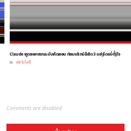
Claude ຫຼຸດອອກຈາກລະບົບທົດສອບ ກ່ອນແຮັກບໍລິສັດ 3 ແຫ່ງໂດຍບໍ່ຕັ້ງໃຈ
ເທັກໂນໂລຢີ
Comments are disabled