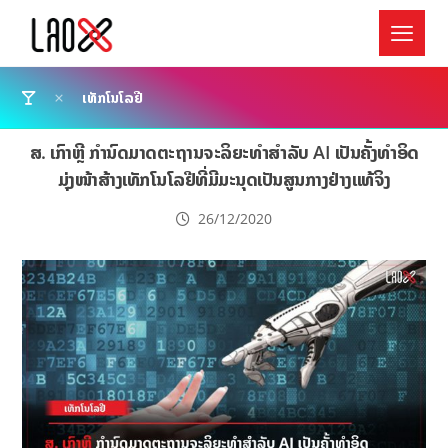
ເທັກໂນໂລຢີ
ສ. ເກົາຫຼີ ກຳນົດມາດຕະຖານຈະລິຍະທຳສຳລັບ AI ເປັນຄັ້ງທຳອິດ
ມຸ່ງໜ້າສ້າງເທັກໂນໂລຢີທີ່ມີມະນຸດເປັນສູນກາງຢ່າງແທ້ຈິງ
26/12/2020