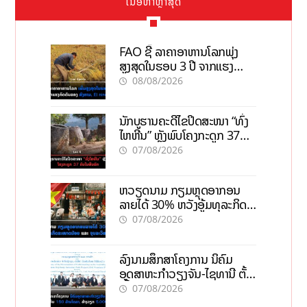
ເນື້ອຫາຫຼ້າສຸດ
FAO ຊີ້ ລາຄາອາຫານໂລກພຸ່ງ
ສູງສຸດໃນຮອບ 3 ປີ ຈາກແຮງ
ກົດດັນຂອງສົງຄາມ, El nino
08/08/2026
ນັກບູຮານຄະດີໄຂປິດສະໜາ “ທົ່ງ
ໄຫຫີນ” ຫຼັງພົບໂຄງກະດູກ 37
ຄົນໃນຫີນຍັກ
07/08/2026
ຫວຽດນາມ ກຽມຫຼຸດອາກອນ
ລາຍໄດ້ 30% ຫວັງອູ້ມທຸລະກິດ
ຂະໜາດນ້ອຍ ແລະ ຈຸນລະ
07/08/2026
ວິສາຫະກິດ
ລົງນາມສຶກສາໂຄງການ ນິຄົມ
ອຸດສາຫະກຳວຽງຈັນ-ໄຊທານີ ຕັ້ງ
ເປົ້າດຶງທຶນ 150 ລ້ານໂດລາ, ສ້າງ
07/08/2026
ວຽກ 5.000 ຕຳແໜ່ງ