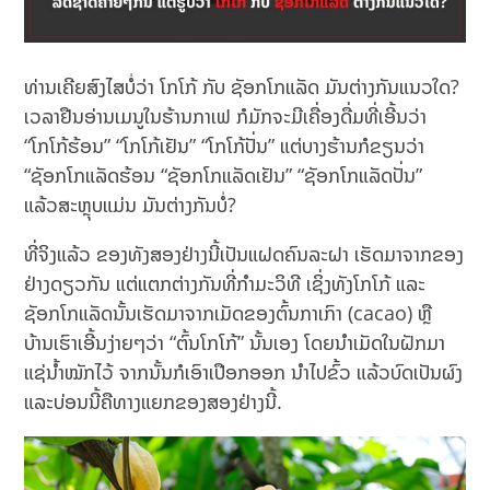
ທ່ານເຄີຍສົງໄສບໍ່ວ່າ ໂກໂກ້ ກັບ ຊັອກໂກແລັດ ມັນຕ່າງກັນແນວໃດ?
ເວລາຢືນອ່ານເມນູໃນຮ້ານກາເຟ ກໍມັກຈະມີເຄື່ອງດື່ມທີ່ເອີ້ນວ່າ
“ໂກໂກ້ຮ້ອນ” “ໂກໂກ້ເຢັນ” “ໂກໂກ້ປັ່ນ” ແຕ່ບາງຮ້ານກໍຂຽນວ່າ
“ຊັອກໂກແລັດຮ້ອນ “ຊັອກໂກແລັດເຢັນ” “ຊັອກໂກແລັດປັ່ນ”
ແລ້ວສະຫຼຸບແມ່ນ ມັນຕ່າງກັນບໍ່?
ທີ່ຈິງແລ້ວ ຂອງທັງສອງຢ່າງນີ້ເປັນແຝດຄົນລະຝາ ເຮັດມາຈາກຂອງ
ຢ່າງດຽວກັນ ແຕ່ແຕກຕ່າງກັນທີ່ກຳມະວິທີ ເຊິ່ງທັງໂກໂກ້ ແລະ
ຊັອກໂກແລັດນັ້ນເຮັດມາຈາກເມັດຂອງຕົ້ນກາເກົາ (cacao) ຫຼື
ບ້ານເຮົາເອີ້ນງ່າຍໆວ່າ “ຕົ້ນໂກໂກ້” ນັ້ນເອງ ໂດຍນຳເມັດໃນຝັກມາ
ແຊ່ນຳ້ໝັກໄວ້ ຈາກນັ້ນກໍເອົາເປືອກອອກ ນຳໄປຂົ້ວ ແລ້ວບົດເປັນຜົງ
ແລະບ່ອນນີ້ຄືທາງແຍກຂອງສອງຢ່າງນີ້.