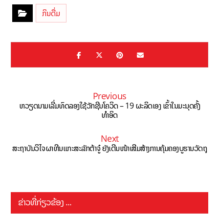
ກິນດື່ມ
Previous
ຫວຽດນາມເລີ່ມທົດລອງໃຊ້ວັກຊີນໂຄວິດ – 19 ຜະລິດເອງ ເຂົ້າໃນມະນຸດຄັ້ງ
ທຳອິດ
Next
ສະຖາບັນວິໄຈຜາຫີນແກະສະລັກຕ້າຈູ໋ ຍັງເດີນໜ້າເສີມສ້າງການຄຸ້ມຄອງບູຮານວັດຖຸ
ຂ່າວທີ່ກ່ຽວຂ້ອງ ...