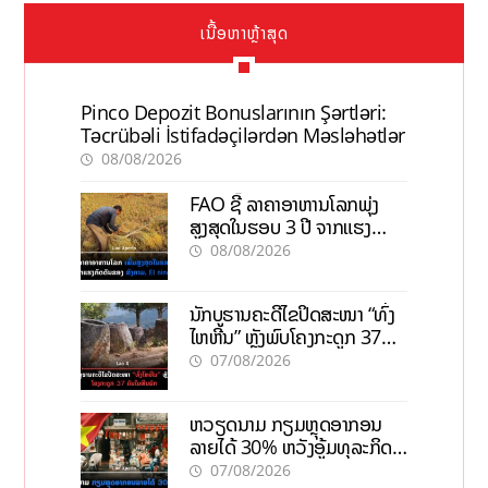
ເນື້ອຫາຫຼ້າສຸດ
Pinco Depozit Bonuslarının Şərtləri:
Təcrübəli İstifadəçilərdən Məsləhətlər
08/08/2026
FAO ຊີ້ ລາຄາອາຫານໂລກພຸ່ງ
ສູງສຸດໃນຮອບ 3 ປີ ຈາກແຮງ
ກົດດັນຂອງສົງຄາມ, El nino
08/08/2026
ນັກບູຮານຄະດີໄຂປິດສະໜາ “ທົ່ງ
ໄຫຫີນ” ຫຼັງພົບໂຄງກະດູກ 37
ຄົນໃນຫີນຍັກ
07/08/2026
ຫວຽດນາມ ກຽມຫຼຸດອາກອນ
ລາຍໄດ້ 30% ຫວັງອູ້ມທຸລະກິດ
ຂະໜາດນ້ອຍ ແລະ ຈຸນລະ
07/08/2026