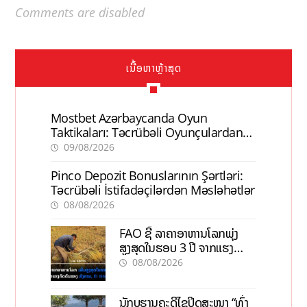
Comments are disabled
ເນື້ອຫາຫຼ້າສຸດ
Mostbet Azərbaycanda Oyun
Taktikaları: Təcrübəli Oyunçulardan
İpuçları
09/08/2026
Pinco Depozit Bonuslarının Şərtləri:
Təcrübəli İstifadəçilərdən Məsləhətlər
08/08/2026
FAO ຊີ້ ລາຄາອາຫານໂລກພຸ່ງ
ສູງສຸດໃນຮອບ 3 ປີ ຈາກແຮງ
ກົດດັນຂອງສົງຄາມ, El nino
08/08/2026
ນັກບູຮານຄະດີໄຂປິດສະໜາ “ທົ່ງ