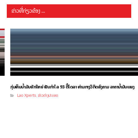
ຂ່າວທີ່ກ່ຽວຂ້ອງ ...
ກຸ່ມທຶນນ້ຳມັນຍັກໃຫຍ່ ຟັນກຳໄລ 93 ຕື້ໂດລາ ທ່າມກາງວິກິດສົງຄາມ ລາຄານໍ້າມັນແພງ
Lao Xperts
ຂ່າວຕ່າງປະເທດ
,