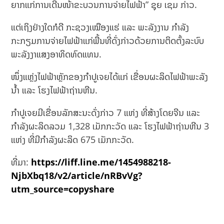
ຍາກແກ່ການເດີນໜ້າຂະບວນການຈ່າຍໄຟຟ້າ” ຊຸຍ ເຊມ ກ່າວ.
ແຕ່ເຖິງຢ່າງໃດກໍດີ ກະຊວງເໝືອງແຮ່ ແລະ ພະລັງງານ ກຳລັງ
ກະກຽມການຈ່າຍໄຟຟ້າແກ່ພື້ນທີ່ດັ່ງກ່າວດ້ວຍການຕິດຕັ້ງລະບົບ
ພະລັງງາແສງອາທິດທົດແທນ.
ໜຶ່ງແຫຼ່ງໄຟຟ້າຫຼັກຂອງກຳປູເຈຍໄດ້ແກ່ ເຂື່ອນຜະລິດໄຟຟ້າພະລັງ
ນ້ຳ ແລະ ໂຮງໄຟຟ້າຖ່ານຫີນ.
ກຳປູເຈຍມີເຂື່ອນລັກສະນະດັ່ງກ່າວ 7 ແຫ່ງ ທີ່ສ້າງໂດຍຈີນ ແລະ
ກຳລັງຜະລິດລວມ 1,328 ເມັກກະວັດ ແລະ ໂຮງໄຟຟ້າຖ່ານຫີນ 3
ແຫ່ງ ທີ່ມີກຳລັງຜະລິດ 675 ເມັກກະວັດ.
ທີ່ມາ:
https://liff.line.me/1454988218-
NjbXbq18/v2/article/nRBvVg?
utm_source=copyshare