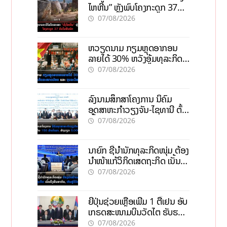
ໄຫຫີນ” ຫຼັງພົບໂຄງກະດູກ 37
ຄົນໃນຫີນຍັກ
07/08/2026
ຫວຽດນາມ ກຽມຫຼຸດອາກອນ
ລາຍໄດ້ 30% ຫວັງອູ້ມທຸລະກິດ
ຂະໜາດນ້ອຍ ແລະ ຈຸນລະ
07/08/2026
ວິສາຫະກິດ
ລົງນາມສຶກສາໂຄງການ ນິຄົມ
ອຸດສາຫະກຳວຽງຈັນ-ໄຊທານີ ຕັ້ງ
ເປົ້າດຶງທຶນ 150 ລ້ານໂດລາ, ສ້າງ
07/08/2026
ວຽກ 5.000 ຕຳແໜ່ງ
ນາຍົກ ຊີ້ນຳນັກທຸລະກິດໜຸ່ມ ຕ້ອງ
ນຳໜ້າແກ້ວິກິດເສດຖະກິດ ເນັ້ນດຶງ
ທຶນສາກົນ, ຫັນສູ່ດິຈິຕອນ
07/08/2026
ຍີ່ປຸ່ນຊ່ວຍເຫຼືອເພີ່ມ 1 ຕື້ເຢນ ອັບ
ເກຣດສະໜາມບິນວັດໄຕ ຮັບຮອງ
ການເຕີບໂຕ
07/08/2026