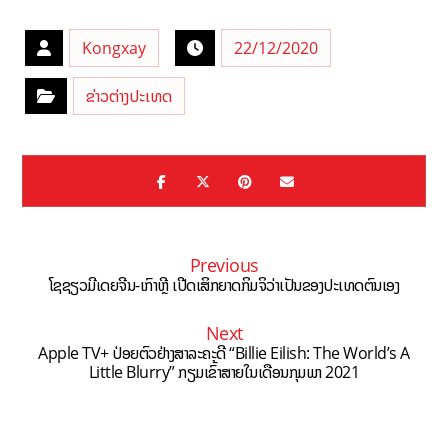
Kongxay
22/12/2020
ຂ່າວຕ່າງປະເທດ
Previous
ໂຊຊຽວມີເດຍຈີນ-ເກົາຫຼີ ເປີດເສິກຍາດກິມຈິວ່າເປັນຂອງປະເທດຕົນເອງ
Next
Apple TV+ ປ່ອຍຕົວຢ່າງສາລະຄະດີ “Billie Eilish: The World’s A
Little Blurry” ກຽມເຂົ້າສາຍໃນເດືອນກຸມພາ 2021