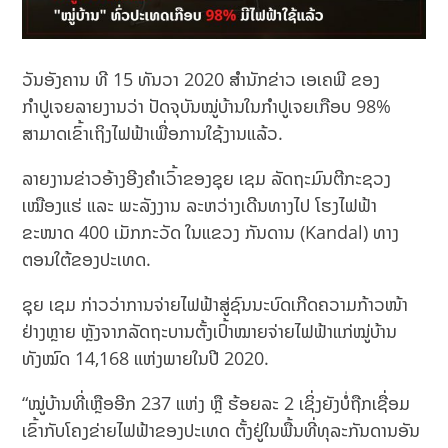
ວັນອັງຄານ ທີ 15 ທັນວາ 2020 ສຳນັກຂ່າວ ເອເຄພີ ຂອງ
ກຳປູເຈຍລາຍງານວ່າ ປັດຈຸບັນໝູ່ບ້ານໃນກຳປູເຈຍເກືອບ 98%
ສາມາດເຂົ້າເຖິງໄຟຟ້າເພື່ອການໃຊ້ງານແລ້ວ.
ລາຍງານຂ່າວອ້າງອີງຄຳເວົ້າຂອງຊຸຍ ເຊມ ລັດຖະມົນຕີກະຊວງ
ເໝືອງແຮ່ ແລະ ພະລັງງານ ລະຫວ່າງເດີນທາງໄປ ໂຮງໄຟຟ້າ
ຂະໜາດ 400 ເມັກກະວັດ ໃນແຂວງ ກັນດານ (Kandal) ທາງ
ຕອນໃຕ້ຂອງປະເທດ.
ຊຸຍ ເຊມ ກ່າວວ່າການຈ່າຍໄຟຟ້າສູ່ຊົນນະບົດເກີດຄວາມກ້າວໜ້າ
ຢ່າງຫຼາຍ ຫຼັງຈາກລັດຖະບານຕັ້ງເປົ້າໝາຍຈ່າຍໄຟຟ້າແກ່ໝູ່ບ້ານ
ທັງໝົດ 14,168 ແຫ່ງພາຍໃນປີ 2020.
“ໝູ່ບ້ານທີ່ເຫຼືອອີກ 237 ແຫ່ງ ຫຼື ຮ້ອຍລະ 2 ເຊິ່ງຍັງບໍ່ຖືກເຊື່ອມ
ເຂົ້າກັບໂຄງຂ່າຍໄຟຟ້າຂອງປະເທດ ຕັ້ງຢູ່ໃນພື້ນທີ່ທຸລະກັນດານອັນ