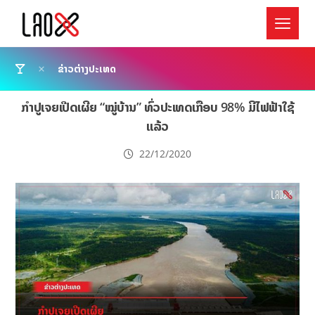
ຂ່າວຕ່າງປະເທດ
ກຳປູເຈຍເປີດເຜີຍ “ໝູ່ບ້ານ” ທົ່ວປະເທດເກືອບ 98% ມີໄຟຟ້າໃຊ້
ແລ້ວ
22/12/2020