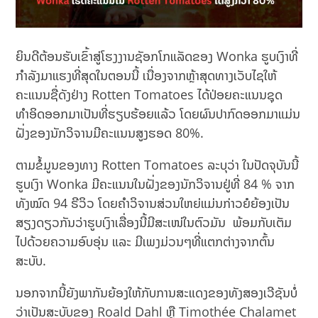
ຍິນດີຕ້ອນຮັບເຂົ້າສູ່ໂຮງງານຊັອກໂກແລັດຂອງ Wonka ຮູບເງົາທີ່
ກຳລັງມາແຮງທີ່ສຸດໃນຕອນນີ້ ເນື່ອງຈາກຫຼ້າສຸດທາງເວັບໄຊໃຫ້
ຄະແນນຊື່ດັງຢ່າງ Rotten Tomatoes ໄດ້ປ່ອຍຄະແນນຊຸດ
ທຳອິດອອກມາເປັນທີ່ຮຽບຮ້ອຍແລ້ວ ໂດຍຜົນປາກົດອອກມາແມ່ນ
ຝັ່ງຂອງນັກວິຈານມີຄະແນນສູງຮອດ 80%.
ຕາມຂໍ້ມູນຂອງທາງ Rotten Tomatoes ລະບຸວ່າ ໃນປັດຈຸບັນນີ້
ຮູບເງົາ Wonka ມີຄະແນນໃນຝັ່ງຂອງນັກວິຈານຢູ່ທີ່ 84 % ຈາກ
ທັງໝົດ 94 ຣີວິວ ໂດຍຄຳວິຈານສ່ວນໃຫຍ່ແມ່ນກ່າວຍໍຍ້ອງເປັນ
ສຽງດຽວກັນວ່າຮູບເງົາເລື່ອງນີ້ມີສະເໜ່ໃນຕົວມັນ ພ້ອມກັບເຕັມ
ໄປດ້ວຍຄວາມອົບອຸ່ນ ແລະ ມີເພງມ່ວນໆທີ່ແຕກຕ່າງຈາກຕົ້ນ
ສະບັບ.
ນອກຈາກນີ້ຍັງພາກັນຍ້ອງໃຫ້ກັບການສະແດງຂອງທັງສອງເວີຊັນບໍ່
ວ່າເປັນສະບັບຂອງ Roald Dahl ຫຼື Timothée Chalamet