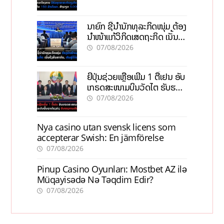
ວຽກ 5.000 ຕຳແໜ່ງ
ນາຍົກ ຊີ້ນຳນັກທຸລະກິດໜຸ່ມ ຕ້ອງ
ນຳໜ້າແກ້ວິກິດເສດຖະກິດ ເນັ້ນດຶງ
ທຶນສາກົນ, ຫັນສູ່ດິຈິຕອນ
07/08/2026
ຍີ່ປຸ່ນຊ່ວຍເຫຼືອເພີ່ມ 1 ຕື້ເຢນ ອັບ
ເກຣດສະໜາມບິນວັດໄຕ ຮັບຮອງ
ການເຕີບໂຕ
07/08/2026
Nya casino utan svensk licens som
accepterar Swish: En jämförelse
07/08/2026
Pinup Casino Oyunları: Mostbet AZ ilə
Müqayisədə Nə Təqdim Edir?
07/08/2026