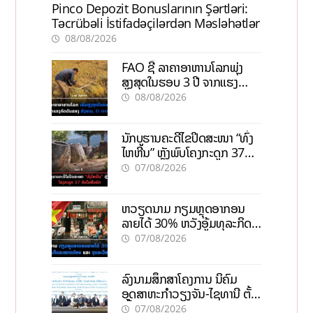
Pinco Depozit Bonuslarının Şərtləri:
Təcrübəli İstifadəçilərdən Məsləhətlər
08/08/2026
FAO ຊີ້ ລາຄາອາຫານໂລກພຸ່ງ
ສູງສຸດໃນຮອບ 3 ປີ ຈາກແຮງ
ກົດດັນຂອງສົງຄາມ, El nino
08/08/2026
ນັກບູຮານຄະດີໄຂປິດສະໜາ “ທົ່ງ
ໄຫຫີນ” ຫຼັງພົບໂຄງກະດູກ 37
ຄົນໃນຫີນຍັກ
07/08/2026
ຫວຽດນາມ ກຽມຫຼຸດອາກອນ
ລາຍໄດ້ 30% ຫວັງອູ້ມທຸລະກິດ
ຂະໜາດນ້ອຍ ແລະ ຈຸນລະ
07/08/2026
ວິສາຫະກິດ
ລົງນາມສຶກສາໂຄງການ ນິຄົມ
ອຸດສາຫະກຳວຽງຈັນ-ໄຊທານີ ຕັ້ງ
ເປົ້າດຶງທຶນ 150 ລ້ານໂດລາ, ສ້າງ
07/08/2026