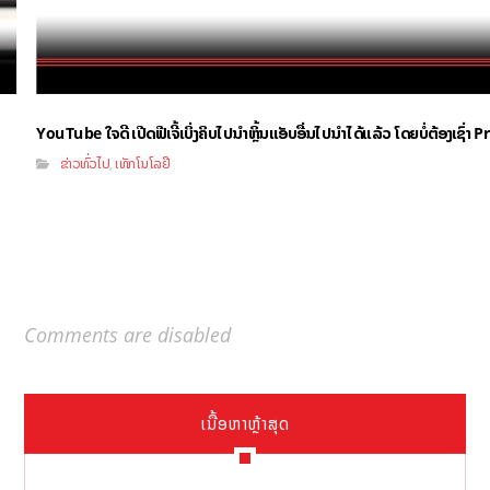
YouTube ໃຈດີ ເປີດຟີເຈີ້ເບິ່ງຄິບໄປນຳຫຼິ້ນແອັບອື່ນໄປນຳໄດ້ແລ້ວ ໂດຍບໍ່ຕ້ອງເຊົ່
ຂ່າວທົ່ວໄປ
ເທັກໂນໂລຢີ
,
Comments are disabled
ເນື້ອຫາຫຼ້າສຸດ