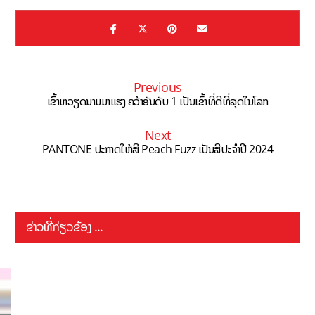
Previous
ເຂົ້າຫວຽດນາມມາແຮງ ຄວ້າອັນດັບ 1 ເປັນເຂົ້າທີ່ດີທີ່ສຸດໃນໂລກ
Next
PANTONE ປະກາດໃຫ້ສີ Peach Fuzz ເປັນສີປະຈຳປີ 2024
ຂ່າວທີ່ກ່ຽວຂ້ອງ ...