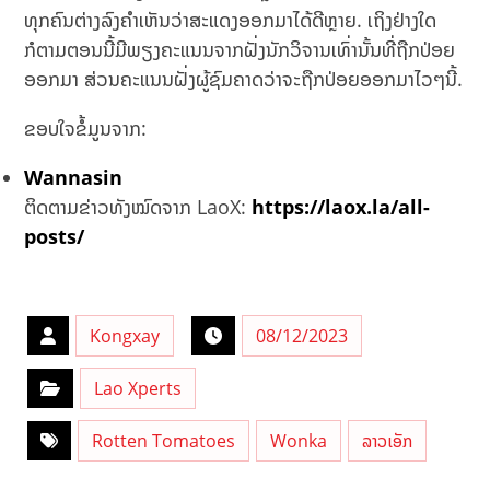
ທຸກຄົນຕ່າງລົງຄຳເຫັນວ່າສະແດງອອກມາໄດ້ດີຫຼາຍ. ເຖິງຢ່າງໃດ
ກໍຕາມຕອນນີ້ມີພຽງຄະແນນຈາກຝັ່ງນັກວິຈານເທົ່ານັ້ນທີ່ຖືກປ່ອຍ
ອອກມາ ສ່ວນຄະແນນຝັ່ງຜູ້ຊົມຄາດວ່າຈະຖືກປ່ອຍອອກມາໄວໆນີ້.
ຂອບໃຈຂໍ້ມູນຈາກ:
Wannasin
ຕິດຕາມຂ່າວທັງໝົດຈາກ LaoX:
https://laox.la/all-
posts/
Kongxay
08/12/2023
Lao Xperts
Rotten Tomatoes
Wonka
ລາວເອັກ