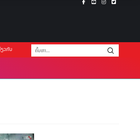
່ຽວກັບ