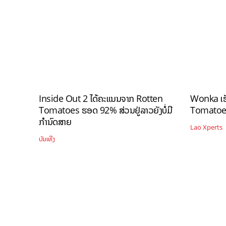
Inside Out 2 ໄດ້ຄະແນນຈາກ Rotten
Wonka ເຮ
Tomatoes ຮອດ 92% ສ່ວນຢູ່ລາວຍັງບໍ່ມີ
Tomatoes
ກຳນົດສາຍ
Lao Xperts
ບັນເທີງ