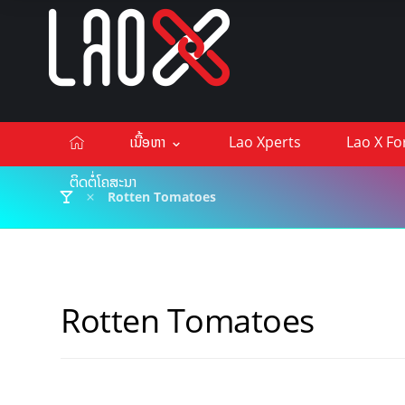
ເນື້ອຫາ
Lao Xperts
Lao X F
ຕິດຕໍ່ໂຄສະນາ
Rotten Tomatoes
Rotten Tomatoes