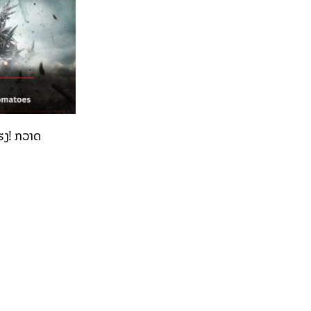
ຮງ! ກວາດ