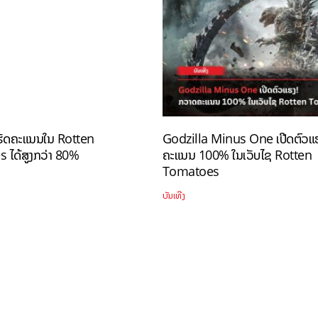
ັດຄະແນນໃນ Rotten
Godzilla Minus One ເປີດຕົວແ
 ໄດ້ສູງກວ່າ 80%
ຄະແນນ 100% ໃນເວັບໄຊ Rotten
Tomatoes
ບັນເທີງ