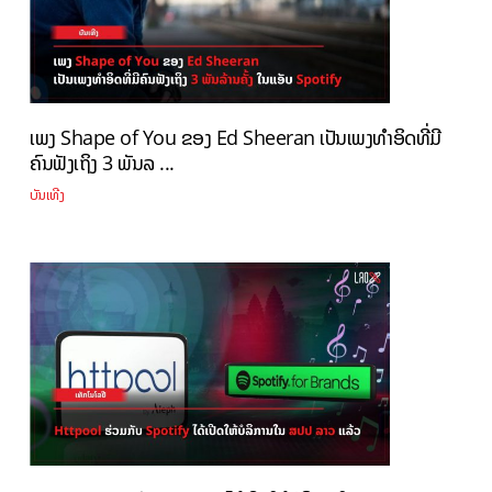
ເພງ Shape of You ຂອງ Ed Sheeran ເປັນເພງທຳອິດທີ່ມີ
ຄົນຟັງເຖິງ 3 ພັນລ ...
ບັນເທີງ