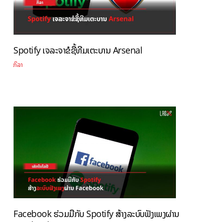
Spotify ເຈລະຈາຂໍຊື້ທີມເຕະບານ Arsenal
ກິລາ
Facebook ຮ່ວມມືກັບ Spotify ສ້າງລະບົບຟັງເພງຜ່ານ