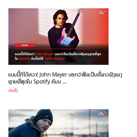
ແບບນີ້ກໍໄດ້ຫວາ! John Mayer ບອກວ່າສິລະປິນທີ່ລາວຟັງເພງ
ຫຼາຍທີ່ສຸດໃນ Spotify ຄົນນ ...
ບັນເທີງ