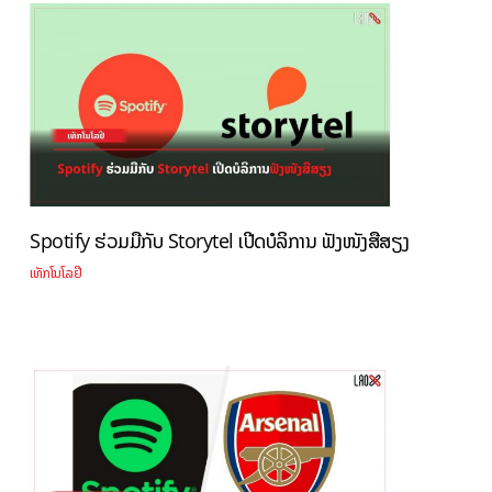
Spotify ຮ່ວມມືກັບ Storytel ເປີດບໍລິການ ຟັງໜັງສືສຽງ
ເທັກໂນໂລຢີ