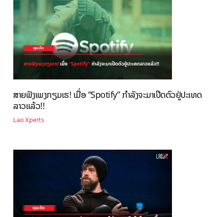
ສາຍຟັງເພງກຽມເຮ! ເມື່ອ “Spotify” ກຳລັງຈະມາເປີດຕົວຢູ່ປະເທດ
ລາວແລ້ວ!!
Lao Xperts