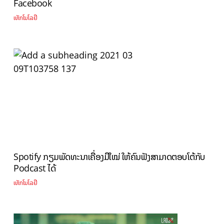
Facebook
ເທັກໂນໂລຢີ
Spotify ກຽມພັດທະນາເຄື່ອງມືໃໝ່ ໃຫ້ຄົນຟັງສາມາດຕອບໂຕ້ກັບ
Podcast ໄດ້
ເທັກໂນໂລຢີ