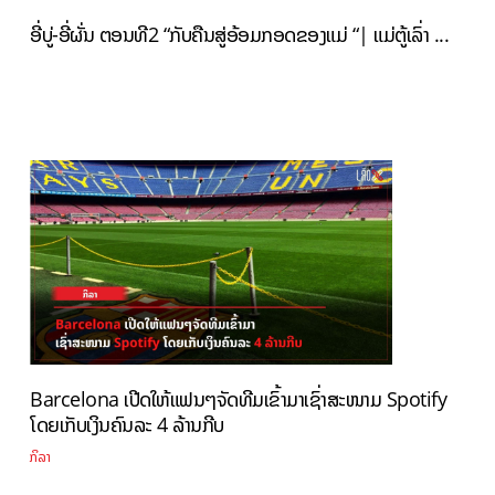
ອີ່ບູ່-ອີ່ຜັ່ນ ຕອນທີ2 “ກັບຄືນສູ່ອ້ອມກອດຂອງແມ່ “| ແມ່ຕູ້ເລົ່າ ...
Barcelona ເປີດໃຫ້ແຟນໆຈັດທີມເຂົ້າມາເຊົ່າສະໜາມ Spotify
ໂດຍເກັບເງິນຄົນລະ 4 ລ້ານກີບ
ກິລາ