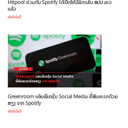
Httpool ຮ່ວມກັບ Spotify ໄດ້ເປີດໃຫ້ບໍລິການໃນ ສປປ ລາວ
ແລ້ວ
ເທັກໂນໂລຢີ
Greenroom ແອັບພິເຄຊັ່ນ Social Media ທີ່ສົນທະນາດ້ວຍ
ສຽງ ຈາກ Spotify
ເທັກໂນໂລຢີ