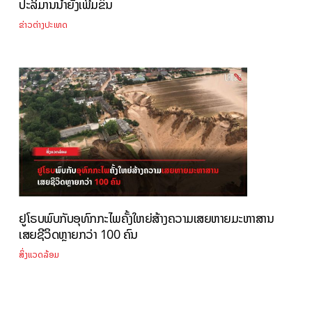
ປະລິມານນໍ້າຍັງເພີ່ມຂຶ້ນ
ຂ່າວຕ່າງປະເທດ
ຢູໂຣບພົບກັບອຸທົກກະໄພຄັ້ງໃຫຍ່ສ້າງຄວາມເສຍຫາຍມະຫາສານ
ເສຍຊີວິດຫຼາຍກວ່າ 100 ຄົນ
ສິ່ງແວດລ້ອມ