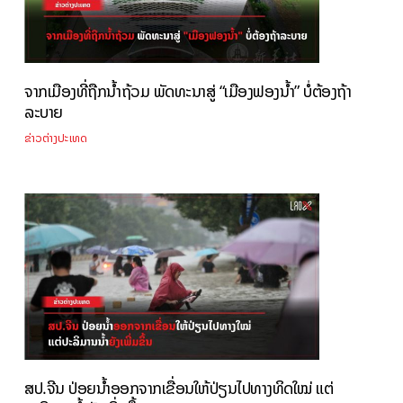
ຈາກເມືອງທີ່ຖືກນ້ຳຖ້ວມ ພັດທະນາສູ່ “ເມືອງຟອງນ້ຳ” ບໍ່ຕ້ອງຖ້າ
ລະບາຍ
ຂ່າວຕ່າງປະເທດ
ສປ.ຈີນ ປ່ອຍນໍ້າອອກຈາກເຂື່ອນໃຫ້ປ່ຽນໄປທາງທິດໃໝ່ ແຕ່