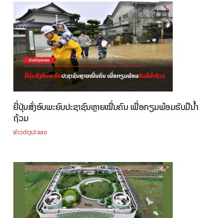
ຍີ່ປຸ່ນສັ່ງອົບພະຍົບປະຊາຊົນຫຼາຍໝື່ນຄົນ ເພື່ອກຽມພ້ອມຮັບມືນ້ຳ
ຖ້ວມ
ຂ່າວຕ່າງປະເທດ