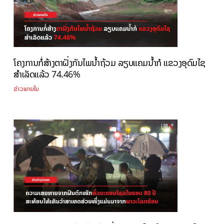
ໂຄງການກໍ່ສ້າງຕາຝັ່ງກັນໄພນ້ຳຖ້ວມ ລຽບແຄມນ້ຳກໍ ແຂວງອຸດົມໄຊ
ສຳເລັດແລ້ວ 74.46%
ຂ່າວພາຍໃນ