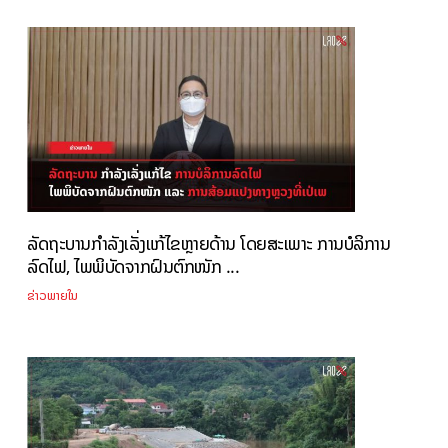
ລັດຖະບານກຳລັງເລັ່ງແກ້ໄຂຫຼາຍດ້ານ ໂດຍສະເພາະ ການບໍລິການ
ລົດໄຟ, ໄພພິບັດຈາກຝົນຕົກໜັກ ...
ຂ່າວພາຍໃນ