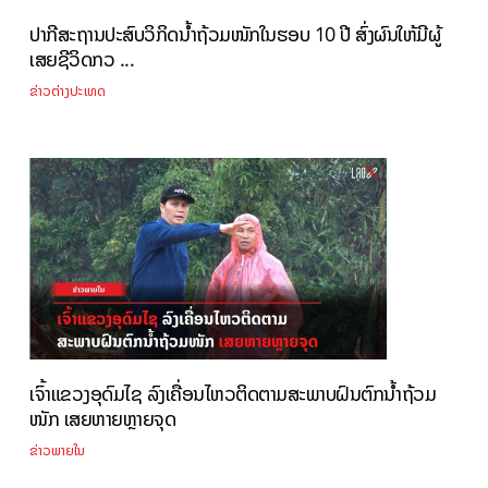
ປາກີສະຖານປະສົບວິກິດນ້ຳຖ້ວມໜັກໃນຮອບ 10 ປີ ສົ່ງຜົນໃຫ້ມີຜູ້
ເສຍຊີວິດກວ ...
ຂ່າວຕ່າງປະເທດ
ເຈົ້າແຂວງອຸດົມໄຊ ລົງເຄື່ອນໄຫວຕິດຕາມສະພາບຝົນຕົກນ້ຳຖ້ວມ
ໜັກ ເສຍຫາຍຫຼາຍຈຸດ
ຂ່າວພາຍໃນ