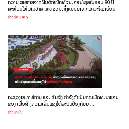
ຄວາມເສຍຫາຍຈາກຝົນຕົກໜັກທົ່ວນະຄອນໂຊລໃນຮອບ 80 ປີ
ສະທ້ອນໃຫ້ເຫັນວ່າສາເຫດສ່ວນໜຶ່ງແມ່ນມາຈາກພາວະໂລກຮ້ອນ
ຂ່າວຕ່າງປະເທດ
ກະຊວງໂຍທາທິການ ແລະ ຂົນສົ່ງ ກຳລັງດຳເນີນການພັດທະນາແຄມ
ຂອງ ເພື່ອສ້າງຄວາມເຂັ້ມແຂງໃຫ້ລະບົບປ້ອງກັນນ ...
ຂ່າວພາຍໃນ