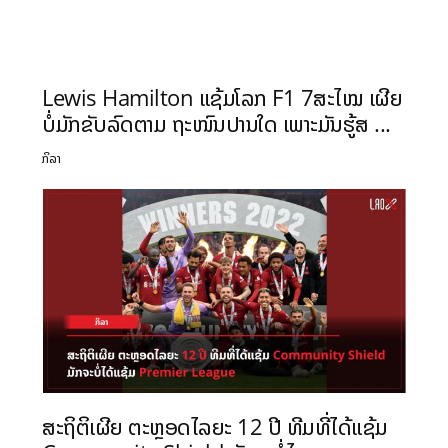
Lewis Hamilton ແຊ້ມໂລກ F1 7ສະໄໝ ເຜີຍ
ບໍ່ມັກຂັບລົດຕາມ ຖະໜົນປານໃດ ເພາະມັນຮູ້ສ ...
ກິລາ
ສະຖິຕິເຜີຍ ຕະຫຼອດໄລຍະ 12 ປີ ທີມທີ່ໄດ້ແຊ້ມ