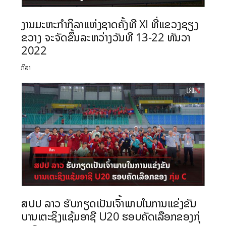
ງານມະຫະກຳກິລາແຫ່ງຊາດຄັ້ງທີ XI ທີ່ແຂວງຊຽງ
ຂວາງ ຈະຈັດຂຶ້ນລະຫວ່າງວັນທີ 13-22 ທັນວາ
2022
ກິລາ
ສປປ ລາວ ຮັບກຽດເປັນ​ເຈົ້າ​ພາບໃນການແຂ່ງຂັນ
ບານເຕະຊິງແຊ້ມອາຊີ U20 ຮອບຄັດເລືອກຂອງກຸ່​