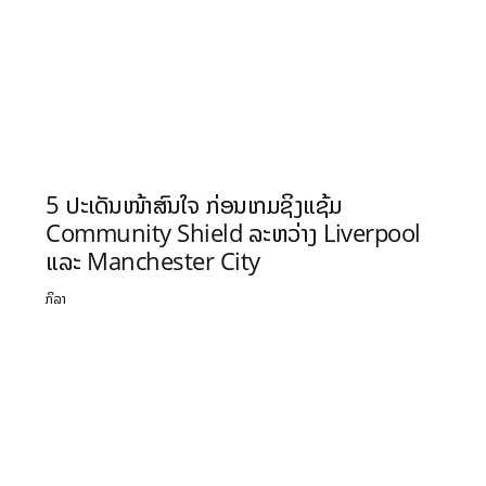
5 ປະເດັນໜ້າສົນໃຈ ກ່ອນເກມຊິງແຊ້ມ
Community Shield ລະຫວ່າງ Liverpool
ແລະ Manchester City
ກິລາ