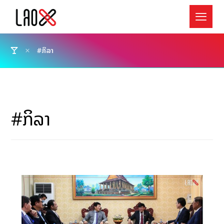
#ກິລາ
#ກິລາ