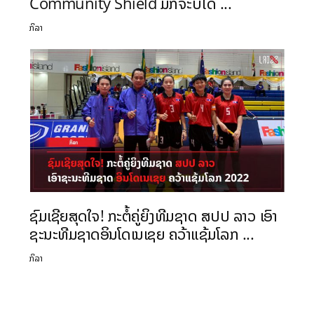
Community Shield ມັກຈະບໍ່ໄດ ...
ກິລາ
ຊົມເຊີຍສຸດໃຈ! ກະຕໍ້ຄູ່ຍິງທີມຊາດ ສປປ ລາວ ເອົາ
ຊະນະທີມຊາດອິນໂດເນເຊຍ ຄວ້າແຊ້ມໂລກ ...
ກິລາ