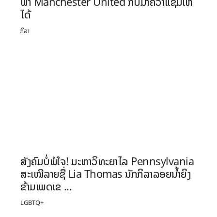
ພາ Manchester United ກັບມາຄວ້າແຊ້ມໃຫ້
ໄດ້
ກິລາ
ສັງຄົມບໍ່ພໍໃຈ! ມະຫາວິທະຍາໄລ Pennsylvania
ສະເໜີລາຍຊື່ Lia Thomas ນັກກິລາລອຍນໍ້າຍິງ
ຂ້າມເພດເຂ ...
LGBTQ+