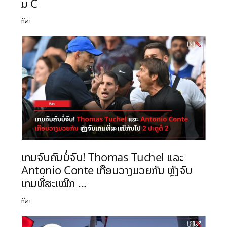
ມ C
ກິລາ
ເກມຈົບຄົນບໍ່ຈົບ! Thomas Tuchel ແລະ
Antonio Conte ເກືອບວາງມວຍກັນ ຫຼັງຈົບ
ເກມທີ່ສະເໝີກ ...
ກິລາ