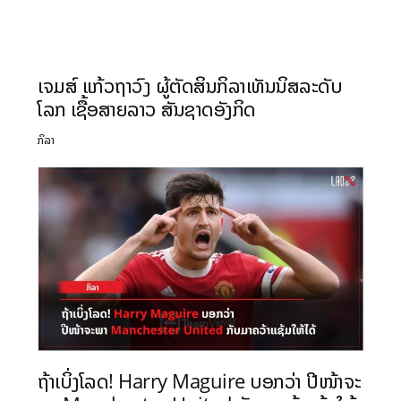
ເຈມສ໌ ແກ້ວຖາວົງ ຜູ້ຕັດສິນກິລາເທັນນິສລະດັບ
ໂລກ ເຊື້ອສາຍລາວ ສັນຊາດອັງກິດ
ກິລາ
ຖ້າເບິ່ງໂລດ! Harry Maguire ບອກວ່າ ປີໜ້າຈະ