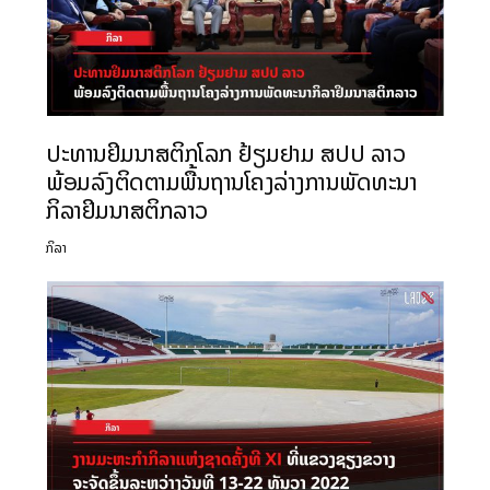
ປະທານຢິມນາສຕິກໂລກ ຢ້ຽມຢາມ ສປປ ລາວ
ພ້ອມລົງຕິດຕາມພື້ນຖານໂຄງລ່າງການພັດທະນາ
ກິລາຢິມນາສຕິກລາວ
ກິລາ