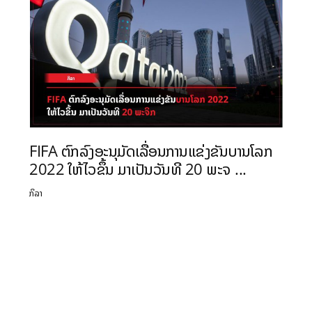
FIFA ຕົກລົງອະນຸມັດເລື່ອນການແຂ່ງຂັນບານໂລກ
2022 ໃຫ້ໄວຂຶ້ນ ມາເປັນວັນທີ 20 ພະຈ ...
ກິລາ