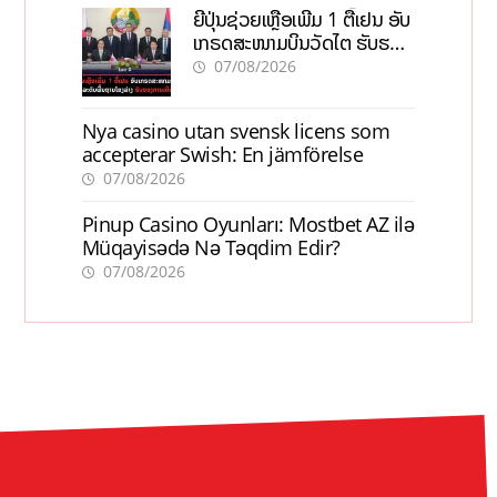
ຍີ່ປຸ່ນຊ່ວຍເຫຼືອເພີ່ມ 1 ຕື້ເຢນ ອັບ
ເກຣດສະໜາມບິນວັດໄຕ ຮັບຮອງ
ການເຕີບໂຕ
07/08/2026
Nya casino utan svensk licens som
accepterar Swish: En jämförelse
07/08/2026
Pinup Casino Oyunları: Mostbet AZ ilə
Müqayisədə Nə Təqdim Edir?
07/08/2026