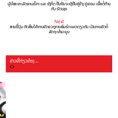
ຜູ້ນຳສະຫະລັດອາເມຣິກາ ແລະ ອັງກິດ ຢືນຢັນຈະຍັງຢືນຢູ່ຂ້າງ ຢູເຄຣນ ເພື່ອຕໍ່ຕ້ານ
ກັບ ຣັດເຊຍ
Next
ສານຍີ່ປຸ່ນ ຕັດສິນໃຫ້ການຂັດຂວາງການສົມຣົດເພດດຽວກັນ ເປັນການຂັດຕໍ່
ລັດຖະທຳມະນູນ
ຂ່າວທີ່ກ່ຽວຂ້ອງ ...