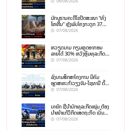
ກົດດັນຂອງສົງຄາມ, El nino
08/08/2026
ນັກບູຮານຄະດີໄຂປິດສະໜາ “ທົ່ງ
ໄຫຫີນ” ຫຼັງພົບໂຄງກະດູກ 37
ຄົນໃນຫີນຍັກ
07/08/2026
ຫວຽດນາມ ກຽມຫຼຸດອາກອນ
ລາຍໄດ້ 30% ຫວັງອູ້ມທຸລະກິດ
ຂະໜາດນ້ອຍ ແລະ ຈຸນລະ
07/08/2026
ວິສາຫະກິດ
ລົງນາມສຶກສາໂຄງການ ນິຄົມ
ອຸດສາຫະກຳວຽງຈັນ-ໄຊທານີ ຕັ້ງ
ເປົ້າດຶງທຶນ 150 ລ້ານໂດລາ, ສ້າງ
07/08/2026
ວຽກ 5.000 ຕຳແໜ່ງ
ນາຍົກ ຊີ້ນຳນັກທຸລະກິດໜຸ່ມ ຕ້ອງ
ນຳໜ້າແກ້ວິກິດເສດຖະກິດ ເນັ້ນດຶງ
ທຶນສາກົນ, ຫັນສູ່ດິຈິຕອນ
07/08/2026