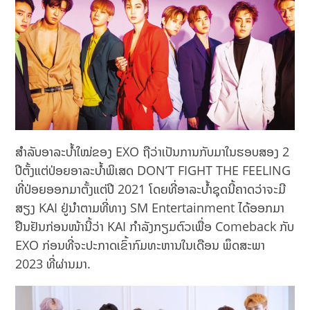
ສຳລັບອາລະບ້ຳໃໝ່ຂອງ EXO ຖືວ່າເປັນການກັບມາໃນຮອບສອງ 2
ປີຕັ້ງແຕ່ປ່ອຍອາລະບ້ຳພິເສດ DON’T FIGHT THE FEELING
ທີ່ປ່ອຍອອກມາຕັ້ງແຕ່ປີ 2021 ໂດຍທີ່ອາລະບ້ຳຊຸດນີ້ຄາດວ່າຈະມີ
ສຽງ KAI ຢູ່ນຳຕາມທີ່ທາງ SM Entertainment ໄດ້ອອກມາ
ຢືນຢັນກ່ອນໜ້ານີ້ວ່າ KAI ກຳລັງກຽມຕົວເພື່ອ Comeback ກັບ
EXO ກ່ອນທີ່ຈະປະກາດເຂົ້າກົມທະຫານໃນເດືອນ ພຶດສະພາ
2023 ທີ່ຜ່ານມາ.