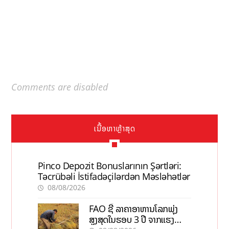
Comments are disabled
ເນື້ອຫາຫຼ້າສຸດ
Pinco Depozit Bonuslarının Şərtləri:
Təcrübəli İstifadəçilərdən Məsləhətlər
08/08/2026
FAO ຊີ້ ລາຄາອາຫານໂລກພຸ່ງ
ສູງສຸດໃນຮອບ 3 ປີ ຈາກແຮງ