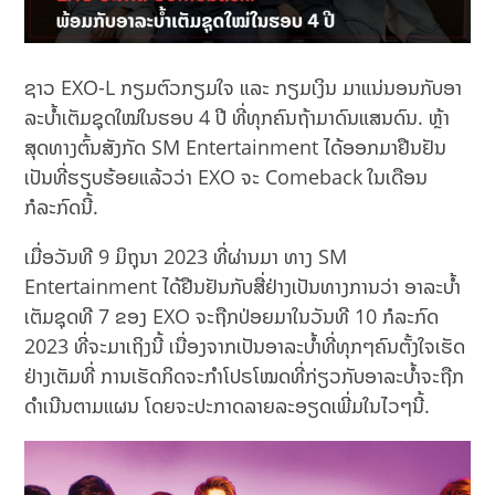
ຊາວ EXO-L ກຽມຕົວກຽມໃຈ ແລະ ກຽມເງິນ ມາແນ່ນອນກັບອາ
ລະບ້ຳເຕັມຊຸດໃໝ່ໃນຮອບ 4 ປີ ທີ່ທຸກຄົນຖ້າມາດົນແສນດົນ. ຫຼ້າ
ສຸດທາງຕົ້ນສັງກັດ SM Entertainment ໄດ້ອອກມາຢືນຢັນ
ເປັນທີ່ຮຽບຮ້ອຍແລ້ວວ່າ EXO ຈະ Comeback ໃນເດືອນ
ກໍລະກົດນີ້.
ເມື່ອວັນທີ 9​ ມິຖຸນາ 2023 ທີ່ຜ່ານມາ ທາງ SM
Entertainment ໄດ້ຢືນຢັນກັບສື່ຢ່າງເປັນທາງການວ່າ ອາລະບ້ຳ
ເຕັມຊຸດທີ 7 ຂອງ EXO ຈະຖືກປ່ອຍມາໃນວັນທີ 10 ກໍລະກົດ
2023 ທີ່ຈະມາເຖິງນີ້ ເນື່ອງຈາກເປັນອາລະບ້ຳທີ່ທຸກໆຄົນຕັ້ງໃຈເຮັດ
ຢ່າງເຕັມທີ່ ການເຮັດກິດຈະກຳໂປຣໂໝດທີ່ກ່ຽວກັບອາລະບ້ຳຈະຖືກ
ດຳເນີນຕາມແຜນ ໂດຍຈະປະກາດລາຍລະອຽດເພີ່ມໃນໄວໆນີ້.