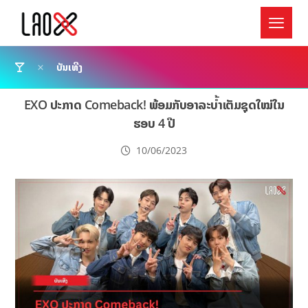
ບັນເທີງ
EXO ປະກາດ Comeback! ພ້ອມກັບອາລະບ້ຳເຕັມຊຸດໃໝ່ໃນ
ຮອບ 4 ປີ
10/06/2023