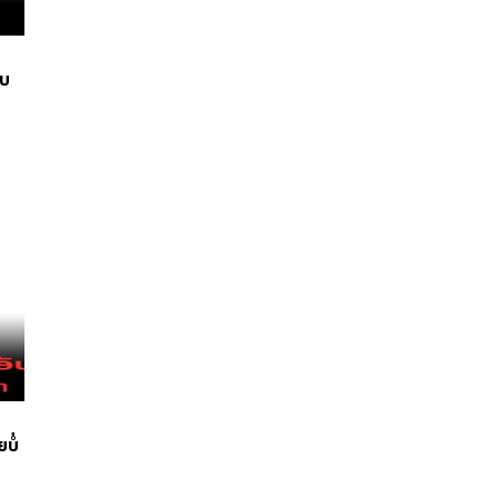
ັບ
ບໍ່