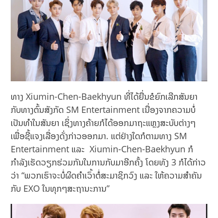
ທາງ Xiumin-Chen-Baekhyun ທີ່ໄດ້ຍື່ນຂໍຍົກເລີກສັນຍາ
ກັບທາງຕົ້ນສັງກັດ SM Entertainment ເນື່ອງຈາກຄວາມບໍ່
ເປັນທຳໃນສັນຍາ ເຊິ່ງທາງຄ້າຍກໍໄດ້ອອກມາຖະແຫຼງສະບັບຕ່າງໆ
ເພື່ອຊີ້ແຈງເລື່ອງດັ່ງກ່າວອອກມາ. ແຕ່ຢ່າງໃດກໍຕາມທາງ SM
Entertainment ແລະ Xiumin-Chen-Baekhyun ກໍ
ກຳລັງເຮັດວຽກຮ່ວມກັນໃນການກັບມາອີກຄັ້ງ ໂດຍທັງ 3 ກໍໄດ້ກ່າວ
ວ່າ “ພວກເຮົາຈະບໍ່ຜິດຄຳເວົ້າຕໍ່ສະມາຊິກວົງ ແລະ ໃຫ້ຄວາມສຳຄັນ
ກັບ EXO ໃນທຸກໆສະຖານະການ”