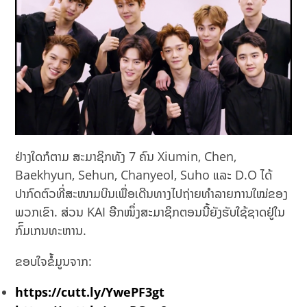
ຢ່າງໃດກໍຕາມ ສະມາຊິກທັງ 7 ຄົນ Xiumin, Chen,
Baekhyun, Sehun, Chanyeol, Suho ແລະ D.O ໄດ້
ປາກົດຕົວທີ່ສະໜາມບິນເພື່ອເດີນທາງໄປຖ່າຍທຳລາຍການໃໝ່ຂອງ
ພວກເຂົາ. ສ່ວນ KAI ອີກໜຶ່ງສະມາຊິກຕອນນີ້ຍັງຮັບໃຊ້ຊາດຢູ່ໃນ
ກົົມເກນທະຫານ.
ຂອບໃຈຂໍ້ມູນຈາກ:
https://cutt.ly/YwePF3gt