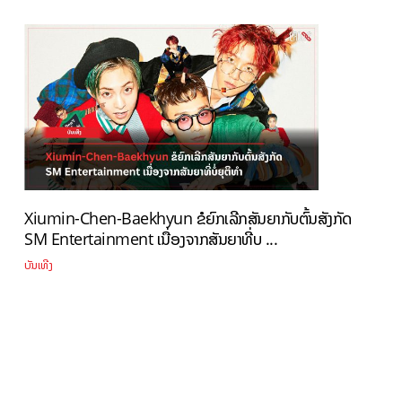
Xiumin-Chen-Baekhyun ຂໍຍົກເລີກສັນຍາກັບຕົ້ນສັງກັດ
SM Entertainment ເນື່ອງຈາກສັນຍາທີ່ບ ...
ບັນເທີງ