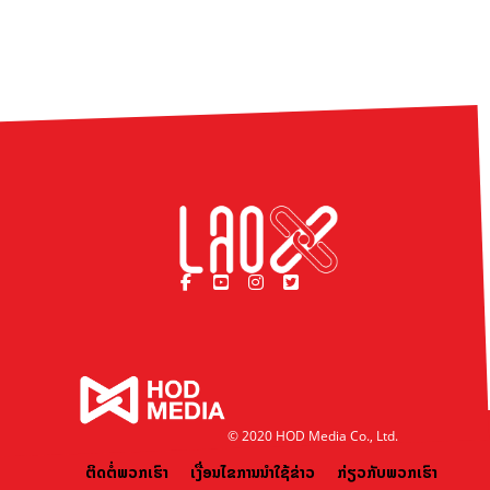
© 2020 HOD Media Co., Ltd.
ຕິດຕໍ່ພວກເຮົາ
ເງື່ອນໄຂການນຳໃຊ້ຂ່າວ
ກ່ຽວກັບພວກເຮົາ