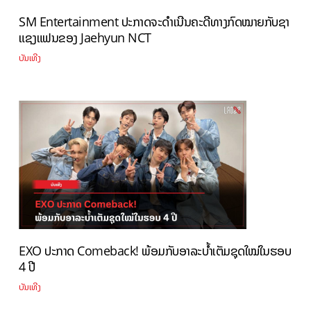
SM Entertainment ປະກາດຈະດຳເນີນຄະດີທາງກົດໝາຍກັບຊາ
ແຊງແຟນຂອງ Jaehyun NCT
ບັນເທີງ
EXO ປະກາດ Comeback! ພ້ອມກັບອາລະບ້ຳເຕັມຊຸດໃໝ່ໃນຮອບ
4 ປີ
ບັນເທີງ