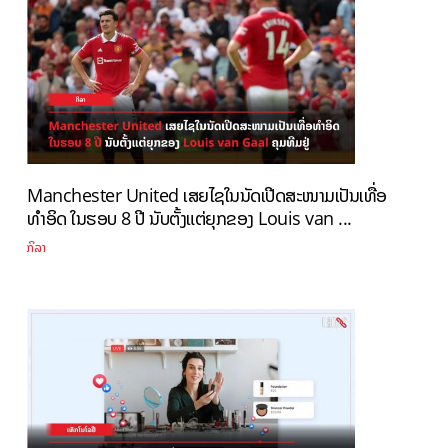
Manchester United ເສຍໄຊໃນນັດເປີດສະໜາມເປັນເທື່ອ
ທຳອິດ ໃນຮອບ 8 ປີ ນັບຕັ້ງແຕ່ຍຸກຂອງ Louis van ...
ກິລາ