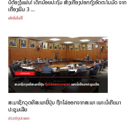
ບໍ່ຕ້ອງງໍ້ແຟນ! ເດັກນ້ອຍປະຖົມ ສ້າງເຄື່ອງປອກກຸ້ງອັດຕະໂນມັດ ຈາກ
ເຄື່ອງພິມ 3 ...
ເທັກໂນໂລຢີ
ສະມາຊິກວຸດທິສະພາຍີ່ປຸ່ນ ຖືກໄລ່ອອກຈາກສະພາ ເພາະບໍ່ເຄີຍມາ
ປະຊຸມເລີຍ
ຂ່າວຕ່າງປະເທດ