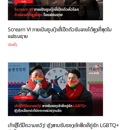
Scream VI ກາຍເປັນຮູບເງົາທີ່ເປີດຕົວຮັບລາຍໄດ້ສູງທີ່ສຸດໃນ
ແຟຣນຊາຍ
ບັນເທີງ
ເກົາຫຼີໃຕ້ມີຄວາມຫວັງ! ຫຼັງສານຮັບຮອງເອົາສິດທິຄູ່ຮັກ LGBTQ+