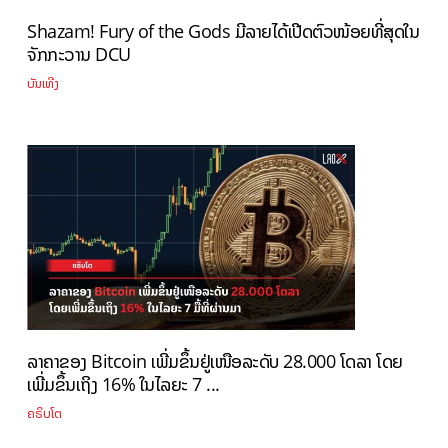
Shazam! Fury of the Gods ມີລາຍໄດ້ເປີດຕົວໜ້ອຍທີ່ສຸດໃນ
ຈັກກະວານ DCU
ບັນເທີງ
ລາຄາຂອງ Bitcoin ເພີ່ມຂຶ້ນຢູ່ເໜືອລະດັບ 28.000 ໂດລາ ໂດຍ
ເພີ່ມຂຶ້ນເຖິງ 16% ໃນໄລຍະ 7 ...
ຄຣິບໂຕ