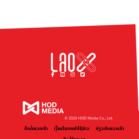
© 2020 HOD Media Co., Ltd.
ຕິດຕໍ່ພວກເຮົາ
ເງື່ອນໄຂການນຳໃຊ້ຂ່າວ
ກ່ຽວກັບພວກເຮົາ