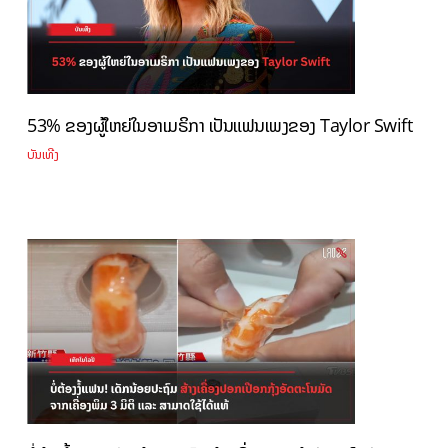
53% ຂອງຜູ້ໃຫຍ່ໃນອາເມຣິກາ ເປັນແຟນເພງຂອງ Taylor Swift
ບັນເທີງ