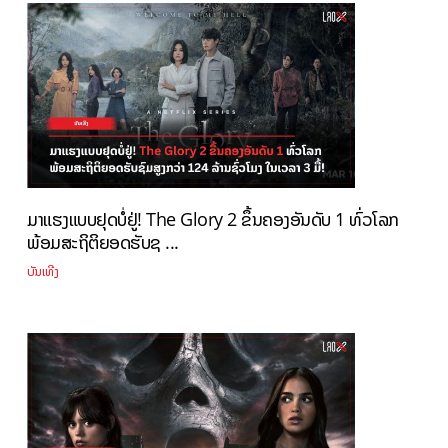
ມາແຮງແບບຢຸດບໍ່ຢູ່! The Glory 2 ຂຶ້ນຄອງອັນດັບ 1 ທົ່ວໂລກ
ພ້ອມສະຖິຕິຍອດຮັບຊ ...
ບັນເທີງ