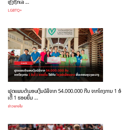
ຫຼັງຖືກເລ ...
LGBTQ+
ຟູດແພນດ້າມອບເງິນບໍລິຈາກ 54.000.000 ກີບ ຈາກໂຄງການ 1 ອໍ
ເດີ້ 1 ຮອຍຍິ້ມ ...
ຂ່າວພາຍໃນ