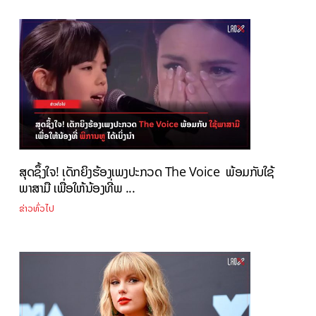
ສຸດຊຶ້ງໃຈ! ເດັກຍິງຮ້ອງເພງປະກວດ The Voice ພ້ອມກັບໃຊ້
ພາສາມື ເພື່ອໃຫ້ນ້ອງທີ່ພ ...
ຂ່າວທົ່ວໄປ