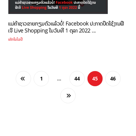
ແມ່ຄ້າຊາວຂາຍກຽມຕົວແລ້ວບໍ່! Facebook ປະກາດປິດໃຊ້ງານຟີ
ເຈີ Live Shopping ໃນວັນທີ 1 ຕຸລາ 2022 ...
ເທັກໂນໂລຢີ
1
…
44
45
46