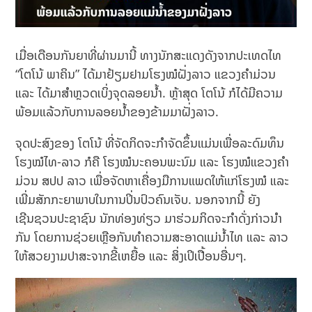
ເມື່ອເດືອນກັນຍາທີ່ຜ່ານມານີ້ ທາງນັກສະແດງດັງຈາກປະເທດໄທ
“ໂຕໂນ້ ພາຄິນ” ໄດ້ມາຢ້ຽມຢາມໂຮງໝໍຝັ່ງລາວ ແຂວງຄຳມ່ວນ
ແລະ ໄດ້ມາສໍາຫຼວດເບິ່ງຈຸດລອຍນໍ້າ. ຫຼ້າສຸດ ໂຕໂນ້ ກໍໄດ້ມີຄວາມ
ພ້ອມແລ້ວກັບການລອຍນ້ຳຂອງຂ້າມມາຝັ່ງລາວ.
ຈຸດປະສົງຂອງ ໂຕໂນ້ ທີ່ຈັດກິດຈະກຳຈັດຂຶ້ນແມ່ນເພື່ອລະດົມທຶນ
ໂຮງໝໍໄທ-ລາວ ກໍຄື ໂຮງໝໍນະຄອນພະນົມ ແລະ ໂຮງໝໍແຂວງຄຳ
ມ່ວນ ສປປ ລາວ ເພື່ອຈັດຫາເຄື່ອງມືການແພດໃຫ້ແກ່ໂຮງໝໍ ແລະ
ເພີ່ມສັກກະຍາພາບໃນການປິ່ນປົວຄົນເຈັບ. ນອກຈາກນີ້ ຍັງ
ເຊີນຊວນປະຊາຊົນ ນັກທ່ອງທ່ຽວ ມາຮ່ວມກິດຈະກຳດັ່ງກ່າວນຳ
ກັນ ໂດຍການຊ່ວຍເຫຼືອກັນທຳຄວາມສະອາດແມ່ນ້ຳໄທ ແລະ ລາວ
ໃຫ້ສວຍງາມປາສະຈາກຂີ້ເຫຍື້ອ ແລະ ສິ່ງເປິເປື້ອນອື່ນໆ.