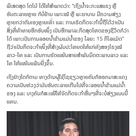
ພິເສດສຸດ ໂຕໂນ້ ໄດ້ໃຫ້ສຳພາດວ່າ: “ເຖິງນ້ຳຈະກະແສແຮງ ຫຼື
ອັນຕະລາຍຫຼາຍ ກໍບໍ່ຢ້ານ ເພາະໝໍ ຫຼື ພະຍາບານ ມີຄວາມສ່ຽງ
ຫຼາຍກວ່າຕົນເອງຫຼາຍເທົ່າ ແລະ ການເຮັດກິດຈະກຳນີ້ຖືໄດ້ວ່າເປັນ
ສິ່ງທີ່ທ້າທາຍອີກອັນໜຶ່ງ ເປັນອີກພາລະກິດສຸດໂຫດຂອງຊີວິດກໍວ່າ
ໄດ້ ເພາະເປັນການລອຍນ້ຳຂ້າມແມ່ນ້ຳຂອງ ໄລຍະ 15 ກິໂລແມັດ”
ຖືວ່າເປັນກິດຈະກຳໜຶ່ງທີ່ສ້າງຜົນປະໂຫຍດໃຫ້ແກ່ທັງສອງໂຮງໝໍ
ລາວ-ໄທ ແລະ ເປັນການຮັດແໜ້ນສາຍສຳພັນມິດຕະພາບລາວ ແລະ
ໄທ ໃຫ້ແໜ້ນແຟ້ນຍິ່ງຂຶ້ນ.
ເຖິງຢ່າງໃດກໍຕາມ ທາງດ້ານຜູ້ໃຊ້ໂຊຊຽວຫຼາຍຄົນກໍອອກມາສະແດງ
ຄວາມເປັນຫ່ວງວ່າມັນອັນຕະລາຍເກີນໄປທີ່ຈະລອຍນ້ຳຂ້າມແມ່ນ້ຳ
ຂອງ ແລະ ບາງຄົນກໍສະເໜີໃຫ້ຈັດກິດຈະກຳອື່ນໆທີ່ຈະບໍ່ສ່ຽງແບບນີ້
ແທນ.