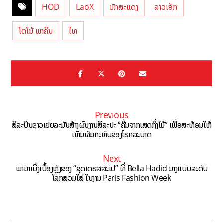
HOD
LaoX
ນັກສະແດງ
ລາວເອັກ
ໂຕໂນ້ ພາຄິນ
ໄທ
Previous
ສິລະປິນຊາວເຢຍລະມັນສ້າງຜົນງານສິລະປະ “ຄື້ນຈາກເສດກິ່ງໄມ້” ເພື່ອສະທ້ອນໃຫ້
ເຫັນຜົນກະທົບຂອງໂຣກລະບາດ
Next
ພາມາເບິ່ງເບື້ອງຫຼັງຂອງ “ຊຸດເດຣສສະເປ” ທີ່ Bella Hadid ນາງແບບລະດັບ
ໂລກສວມໃສ່ ໃນງານ Paris Fashion Week