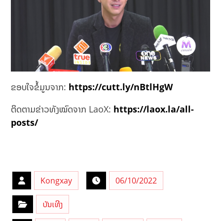
ຂອບໃຈຂໍ້ມູນຈາກ:
https://cutt.ly/nBtlHgW
ຕິດຕາມຂ່າວທັງໝົດຈາກ LaoX:
https://laox.la/all-
posts/
Kongxay
06/10/2022
ບັນເທີງ