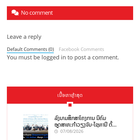
No comment
Leave a reply
Default Comments (0)
Facebook Comments
You must be
logged in
to post a comment.
ເນື້ອຫາຫຼ້າສຸດ
ລົງນາມສຶກສາໂຄງການ ນິຄົມ
ອຸດສາຫະກຳວຽງຈັນ-ໄຊທານີ ຕັ້ງ
ເປົ້າດຶງທຶນ 150 ລ້ານໂດລາ, ສ້າງ
07/08/2026
ວຽກ 5.000 ຕຳແໜ່ງ