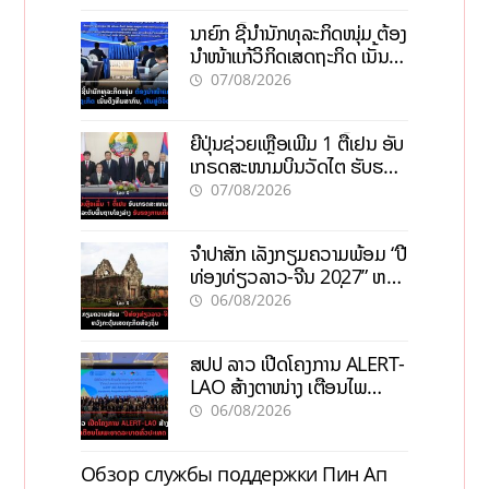
ນາຍົກ ຊີ້ນຳນັກທຸລະກິດໜຸ່ມ ຕ້ອງ
ນຳໜ້າແກ້ວິກິດເສດຖະກິດ ເນັ້ນດຶງ
ທຶນສາກົນ, ຫັນສູ່ດິຈິຕອນ
07/08/2026
ຍີ່ປຸ່ນຊ່ວຍເຫຼືອເພີ່ມ 1 ຕື້ເຢນ ອັບ
ເກຣດສະໜາມບິນວັດໄຕ ຮັບຮອງ
ການເຕີບໂຕ
07/08/2026
ຈຳປາສັກ ເລັ່ງກຽມຄວາມພ້ອມ “ປີ
ທ່ອງທ່ຽວລາວ-ຈີນ 2027” ຫວັງ
ກະຕຸ້ນເສດຖະກິດທ້ອງຖິ່ນ
06/08/2026
ສປປ ລາວ ເປີດໂຄງການ ALERT-
LAO ສ້າງຕາໜ່າງ ເຕືອນໄພ
ພະຍາດລະບາດທົ່ວປະເທດ
06/08/2026
Обзор службы поддержки Пин Ап