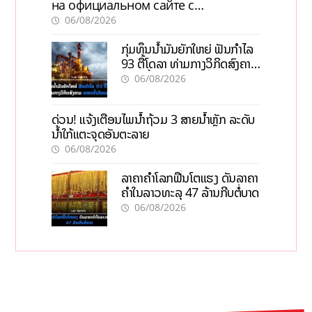
на официальном сайте с
актуальной информацией
06/08/2026
ກຸ່ມທຶນນ້ຳມັນຍັກໃຫຍ່ ຟັນກຳໄລ
93 ຕື້ໂດລາ ທ່າມກາງວິກິດສົງຄາມ
ລາຄານໍ້າມັນແພງ
06/08/2026
ດ່ວນ! ແຈ້ງເຕືອນໄພນໍ້າຖ້ວມ 3 ສາຍນໍ້າຫຼັກ ລະດັບ
ນໍ້າໃກ້ແຕະຈຸດອັນຕະລາຍ
06/08/2026
ລາຄາຄຳໂລກຟື້ນໂຕແຮງ ດັນລາຄາ
ຄຳໃນລາວທະລຸ 47 ລ້ານກີບຕໍ່ບາດ
06/08/2026