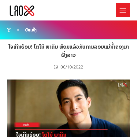
ບັນເທີງ
ໃຈເກີນຮ້ອຍ! ໂຕໂນ້ ພາຄິນ ພ້ອມແລ້ວກັບການລອຍແມ່ນ້ຳຂອງມາ
ຝັ່ງລາວ
06/10/2022