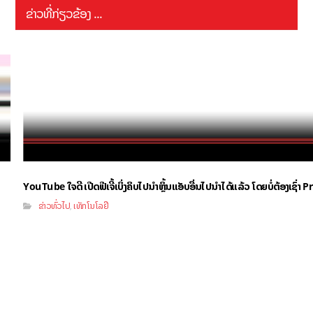
ຂ່າວທີ່ກ່ຽວຂ້ອງ ...
YouTube ໃຈດີ ເປີດຟີເຈີ້ເບິ່ງຄິບໄປນຳຫຼິ້ນແອັບອື່ນໄປນຳໄດ້ແລ້ວ ໂດຍບໍ່ຕ້ອງເຊົ່
ຂ່າວທົ່ວໄປ
ເທັກໂນໂລຢີ
,