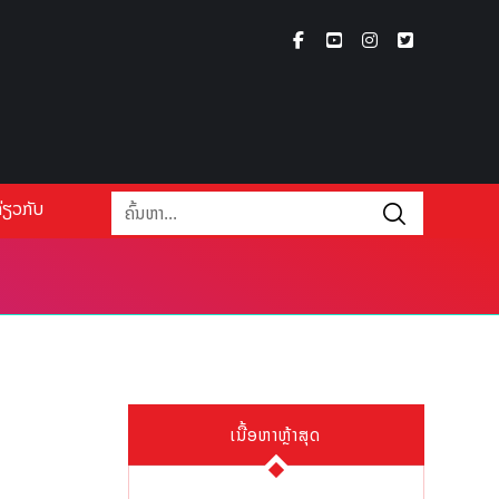
່ຽວກັບ
ເນື້ອຫາຫຼ້າສຸດ