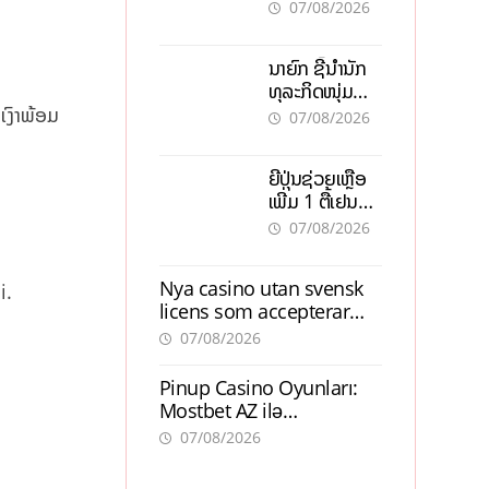
ອຸດສາຫະກຳ
07/08/2026
ວຽງຈັນ-ໄຊທານີ
ຕັ້ງເປົ້າດຶງທຶນ
ນາຍົກ ຊີ້ນຳນັກ
150 ລ້ານໂດລາ,
ທຸລະກິດໜຸ່ມ
ສ້າງວຽກ 5.000
ຕ້ອງນຳໜ້າແກ້
ເງົາພ້ອມ
ຕຳແໜ່ງ
07/08/2026
ວິກິດເສດຖະກິດ
ເນັ້ນດຶງທຶນ
ຍີ່ປຸ່ນຊ່ວຍເຫຼືອ
ສາກົນ, ຫັນສູ່ດິຈິ
ເພີ່ມ 1 ຕື້ເຢນ
ຕອນ
ອັບເກຣດ
07/08/2026
ສະໜາມບິນວັດ
ໄຕ ຮັບຮອງການ
Nya casino utan svensk
i.
ເຕີບໂຕ
licens som accepterar
Swish: En jämförelse
07/08/2026
Pinup Casino Oyunları:
Mostbet AZ ilə
Müqayisədə Nə Təqdim
07/08/2026
Edir?