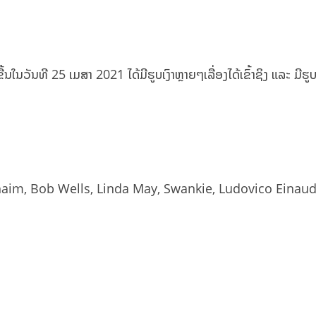
ນວັນທີ 25 ເມສາ 2021 ໄດ້ມີຮູບເງົາຫຼາຍໆເລື່ອງໄດ້ເຂົ້າຊິງ ແລະ ມີຮູບ
aim, Bob Wells, Linda May, Swankie, Ludovico Einaud