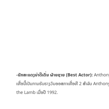
-ນັກສະແດງນຳດີເດັ່ນ ຝ່າຍຊາຍ (Best Actor):
Anthon
ເທື່ອນີ້ເປັນການຮັບຮາງວັນອອສກາເທື່ອທີ 2 ສຳລັບ Anthon
the Lamb ເມື່ອປີ 1992.