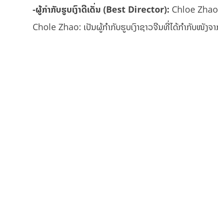
-ຜູ້ກຳກັບຮູບເງົາດີເດັ່ນ (Best Director):
Chloe Zha
Chole Zhao: ເປັນຜູ້ກຳກັບຮູບເງົາຊາວຈີນທີ່ໄດ້ກຳກັບໜັງຈ