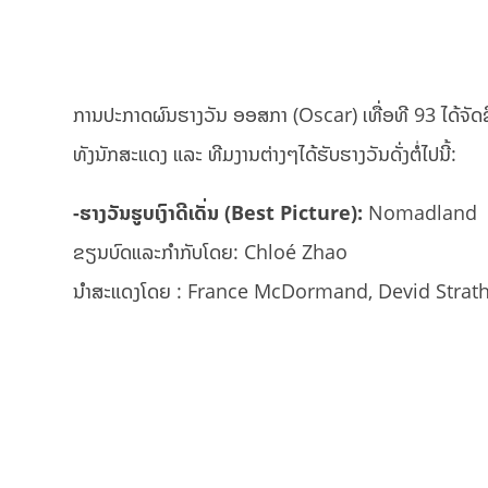
ການປະກາດຜົນຮາງວັນ ອອສກາ (Oscar) ເທື່ອທີ 93 ໄດ້ຈັດຂື້ນໃ
ທັງນັກສະແດງ ແລະ ທີມງານຕ່າງໆໄດ້ຮັບຮາງວັນດັ່ງຕໍ່ໄປນີ້:
-ຮາງວັນຮູບເງົາດີເດັ່ນ (Best Picture):
Nomadland
ຂຽນບົດແລະກຳກັບໂດຍ: Chloé Zhao
ນຳສະແດງໂດຍ : France McDormand, Devid Strath