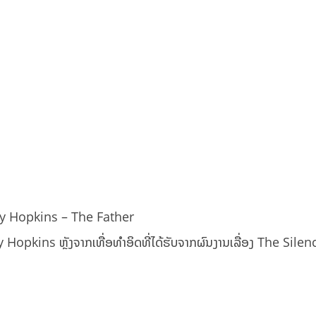
y Hopkins – The Father
y Hopkins ຫຼັງຈາກເທື່ອທຳອິດທີ່ໄດ້ຮັບຈາກຜົນງານເລື່ອງ The Silen