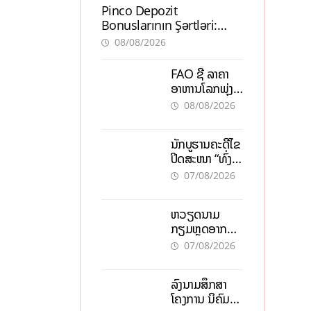
Pinco Depozit
Bonuslarının Şərtləri:
Təcrübəli İstifadəçilərdən
08/08/2026
Məsləhətlər
FAO ຊີ້ ລາຄາ
ອາຫານໂລກພຸ່ງ
ສູງສຸດໃນຮອບ 3
08/08/2026
ປີ ຈາກແຮງ
ກົດດັນຂອງ
ນັກບູຮານຄະດີໄຂ
ສົງຄາມ, El
ປິດສະໜາ “ທົ່ງ
nino
ໄຫຫີນ” ຫຼັງພົບ
07/08/2026
ໂຄງກະດູກ 37
ຄົນໃນຫີນຍັກ
ຫວຽດນາມ
ກຽມຫຼຸດອາກອນ
ລາຍໄດ້ 30%
07/08/2026
ຫວັງອູ້ມທຸລະກິດ
ຂະໜາດນ້ອຍ
ລົງນາມສຶກສາ
ແລະ ຈຸນລະ
ໂຄງການ ນິຄົມ
ວິສາຫະກິດ