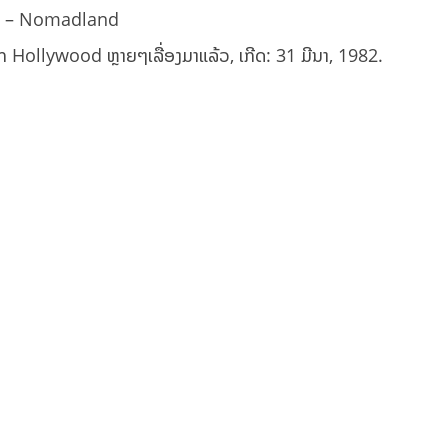
o – Nomadland
າກ Hollywood ຫຼາຍໆເລື່ອງມາແລ້ວ, ເກີດ:​ 31 ມີນາ, 1982.