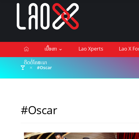
ເນື້ອຫາ
Lao Xperts
Lao X F
ຕິດຕໍ່ໂຄສະນາ
#Oscar
#Oscar