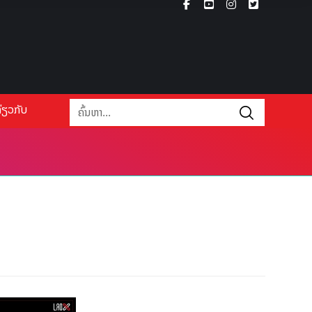
່ຽວກັບ