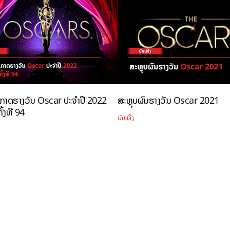
ກາດຮາງວັນ Oscar ປະຈຳປີ 2022
ສະຫຼຸບຜົນຮາງວັນ Oscar 2021
ຄັ້ງທີ 94
ບັນເທີງ