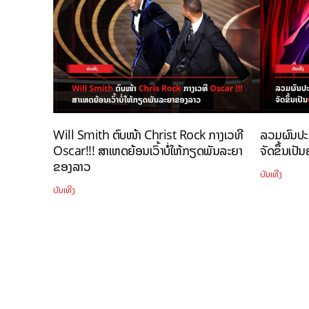
Will Smith ຕົບໜ້າ Christ Rock ກາງເວທີ
ລວມຜົນປະ
Oscar!!! ສາເຫດຍ້ອນເວົ້າບໍ່ໃຫ້ກຽດພັນລະຍາ
ຈັດຂຶ້ນເປັນ
ຂອງລາວ
ບັນເທີງ
ບັນເທີງ