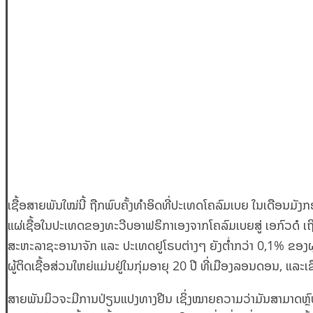
ເຊື້ອສາຍພັນໃໝ່ນີ້ ຖືກພົບຄັ້ງທຳອິດທີ່ປະເທດໂຄລົມເບຍ ໃນເດືອນມັງ
ແຜ່ເຊື້ອໃນປະເທດຂອງທະວີບອາຟຣິກາເອງຈາກໂຄລົມເບຍສູ່ ເອກົວດໍ ເຖິງ
ສະຫະລາຊະອານາຈັກ ແລະ ປະເທດຢູໂຣບຕ່າງໆ ຍັງຕໍ່າກວ່າ 0,1% ຂອງຜູ້ຕ
ຜູ້ຕິດເຊື້ອສ່ວນໃຫຍ່ແມ່ນຢູ່ໃນກຸ່ມອາຍຸ 20 ປີ ທີ່ເມືອງລອນດອນ, ແລະເ
ສາຍພັນມິວຈະມີການປ່ຽນແປງທາງຢີນ ເຊິ່ງໝາຍຄວາມວ່າມັນສາມາດຫຼົບຫ