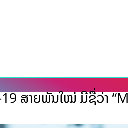
-19 ສາຍພັນໃໝ່ ມີຊື່ວ່າ “