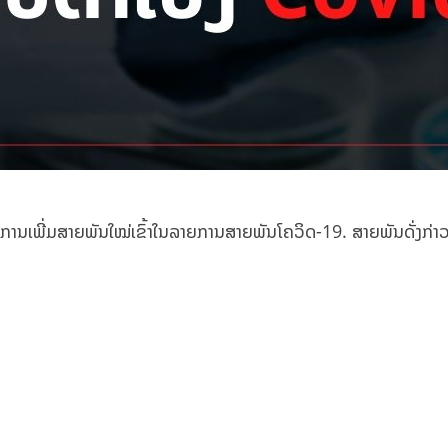
ານເພີ່ມສາຍພັນໃໝ່ເຂົ້າໃນລາຍການສາຍພັນໂຄວິດ-19. ສາຍພັນດັ່ງກ່າວນັ