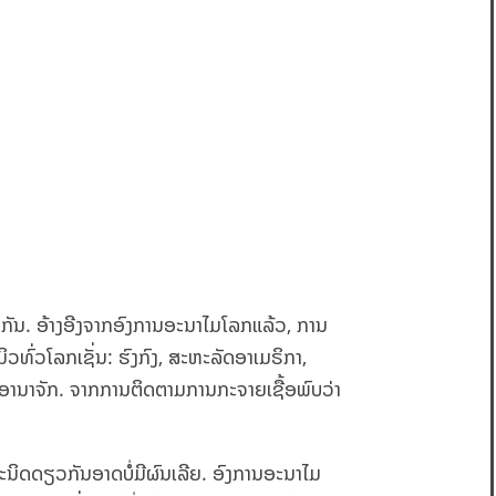
ດຽວກັນ. ອ້າງອີງຈາກອົງການອະນາໄມໂລກແລ້ວ, ການ
ວທົ່ວໂລກເຊັ່ນ: ຮົງກົງ, ສະຫະລັດອາເມຣິກາ,
າຊະອານາຈັກ. ຈາກການຕິດຕາມການກະຈາຍເຊື້ອພົບວ່າ
ະນິດດຽວກັນອາດບໍ່ມີຜົນເລີຍ. ອົງການອະນາໄມ