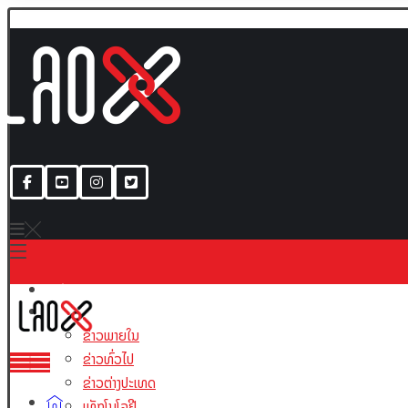
ເນື້ອຫາ
ຂ່າວພາຍໃນ
ຂ່າວທົ່ວໄປ
ຂ່າວຕ່າງປະເທດ
ເທັກໂນໂລຢີ