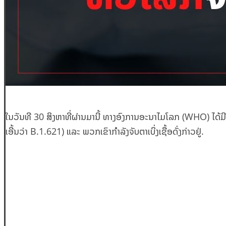
ໃນວັນທີ 30 ສິງຫາທີ່ຜ່ານມານີ້ ທາງອົງການອະນາໄມໂລກ (WHO) ໄດ້ມີກ
ເອີ້ນວ່າ B.1.621) ແລະ ພວກເຂົາກຳລັງຈັບຕາເບິ່ງເຊື້ອດັ່ງກ່າວຢູ່.