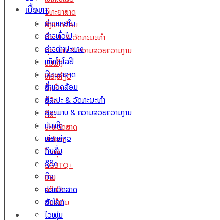
ເນື້ອຫາ
ວິທະຍາສາດ
ຂ່າວພາຍໃນ
ສິ່ງແວດລ້ອມ
ຂ່າວທົ່ວໄປ
ສິລະປະ & ວັດທະນະທຳ
ຂ່າວຕ່າງປະເທດ
ສຸຂະພາບ & ຄວາມສວຍຄວາມງາມ
ເທັກໂນໂລຢີ
ບັນເທີງ
ວິທະຍາສາດ
ທ່ອງທ່ຽວ
ສິ່ງແວດລ້ອມ
ກິນດື່ມ
ສິລະປະ & ວັດທະນະທຳ
ຊີວິດ
ສຸຂະພາບ & ຄວາມສວຍຄວາມງາມ
ກິລາ
ບັນເທີງ
ປະຫວັດສາດ
ທ່ອງທ່ຽວ
ສັດໂລກ
ກິນດື່ມ
ໄວໜຸ່ມ
ຊີວິດ
LGBTQ+
ກິລາ
ເກມ
ປະຫວັດສາດ
ຄຣິບໂຕ
ສັດໂລກ
ວັນສຳຄັນ
Lao Xperts
ໄວໜຸ່ມ