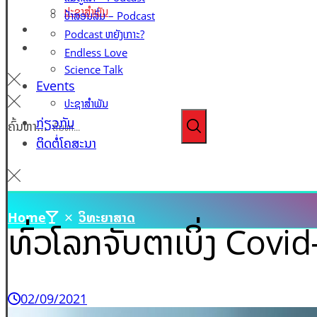
ປະຊາສຳພັນ
ປ້າສອນລົ່ມ – Podcast
ກ່ຽວກັບ
Podcast ຫຍັງເກາະ?
ຕິດຕໍ່ໂຄສະນາ
Endless Love
Science Talk
Events
ປະຊາສຳພັນ
ກ່ຽວກັບ
ຄົ້ນຫາ...
ຕິດຕໍ່ໂຄສະນາ
Home
ວິທະຍາສາດ
ທົ່ວໂລກຈັບຕາເບິ່ງ Covid
02/09/2021