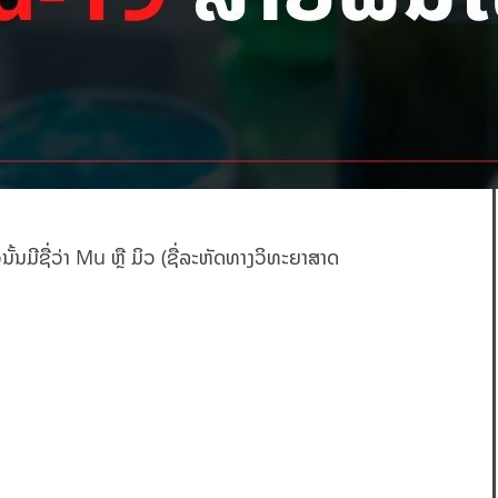
້ນມີຊື່ວ່າ Mu ຫຼື ມິວ (ຊື່ລະຫັດທາງວິທະຍາສາດ