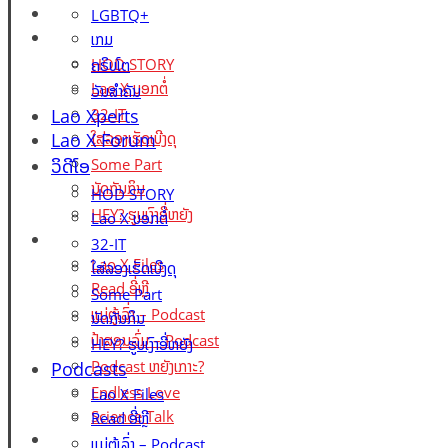
Lao X Forum
LGBTQ+
ວິດີໂອ
ເກມ
HOD STORY
ຄຣິບໂຕ
Lao X ບອກຕໍ່
ວັນສຳຄັນ
Lao Xperts
32-IT
Lao X Forum
ໃສ່ລອງເຮັດເບີງດຸ
ວິດີໂອ
Some Part
ນັດກັນກິນ
HOD STORY
HEY? ຮູບເງົາອີ່ຫຍັງ
Lao X ບອກຕໍ່
Podcasts
32-IT
Lao X Files
ໃສ່ລອງເຮັດເບີງດຸ
Read ອີ່ຫຼີ
Some Part
ແມ່ຕູ້ເລົ່າ – Podcast
ນັດກັນກິນ
ປ້າສອນລົ່ມ – Podcast
HEY? ຮູບເງົາອີ່ຫຍັງ
Podcast ຫຍັງເກາະ?
Podcasts
Endless Love
Lao X Files
Science Talk
Read ອີ່ຫຼີ
Events
ແມ່ຕູ້ເລົ່າ – Podcast