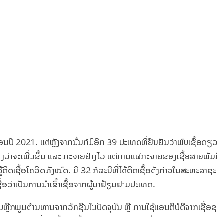
ກອນປີ 2021. ແຕ່ຫຼັງຈາກນັ້ນກໍມີອີກ 39 ປະເທດທີ່ຢືນຢັນວ່າພົບເຊື້ອ
ວ່າຈະເພີ່ມຂຶ້ນ ແລະ ກະຈາຍຢ່າງໄວ ແຕ່ການແຜ່ກະຈາຍຂອງເຊື້ອສາຍພັນມິ
ິດເຊື້ອໂຄວິດທັງໝົດ. ມີ 32 ກໍລະນີທີ່ໄດ້ຕິດເຊື້ອດັ່ງກ່າວໃນສະຫະລ
ຊື່ອວ່າເປັນການນຳເຂົ້າເຊື້ອຈາກຜູ້ມາຢ້ຽມຢາມປະເທດ.
ຼີກພູມຕ້ານທານຈາກວັກຊີນໃນປັດຈຸບັນ ຫຼື ການໃຊ້ແອນຕິບໍດີຈາກເຊື້ອຊ