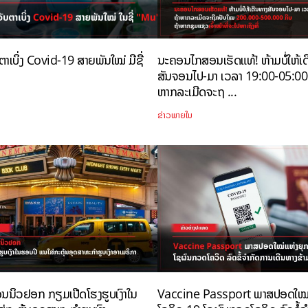
ຕາເບິ່ງ Covid-19 ສາຍພັນໃໝ່ ມີຊື່
ນະຄອນໄກສອນເຮັດແທ້! ຫ້າມບໍ່ໃຫ້ເ
ສັນຈອນໄປ-ມາ ເວລາ 19:00-05:00 
ຫາກລະເມີດຈະຖ ...
ຂ່າວພາຍໃນ
ນິວຢອກ ກຽມເປີດໂຮງຮູບເງົາໃນ
Vaccine Passport ພາສປອດໃໝ່