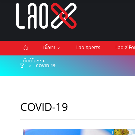
ເນື້ອຫາ
Lao Xperts
Lao X F
ຕິດຕໍ່ໂຄສະນາ
COVID-19
COVID-19