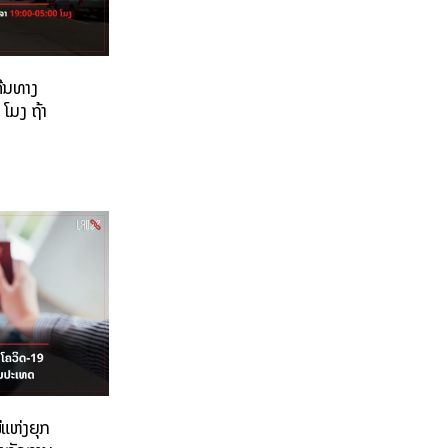
ດີນທາງ
ໂມງ ຖ້າ
ແຫ່ງຍຸກ