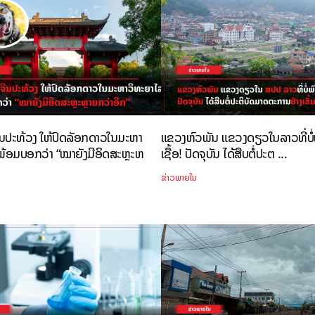
ີນປະທ້ວງ ໃຫ້ປົດລັອກດາວໃນມະຫາ
ແຂວງຫົວພັນ ແຂວງດຽວໃນລາວທີ່ບໍ່ພ
ພ້ອມບອກວ່າ “ໝາຍັງມີອິດສະຫຼະຫ
ເຊື້ອ! ປັດຈຸບັນ ໄດ້ສືບຕໍ່ປະຕ ...
ຂ່າວພາຍໃນ