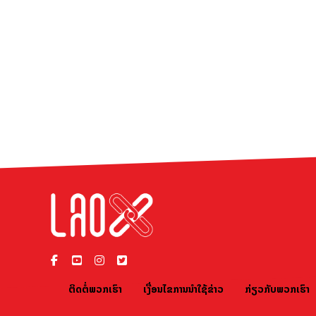
ຕິດຕໍ່ພວກເຮົາ
ເງື່ອນໄຂການນຳໃຊ້ຂ່າວ
ກ່ຽວກັບພວກເຮົາ