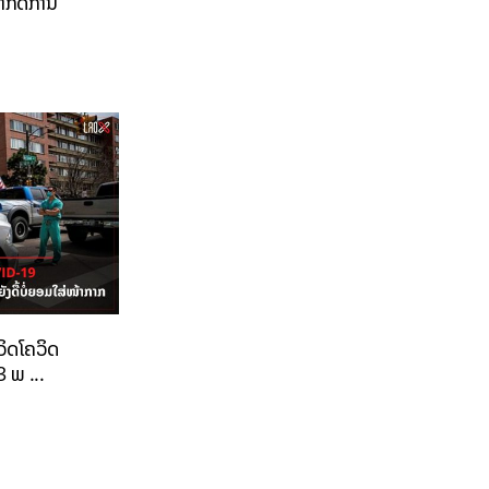
ຈຳກັດການ
ວິດໂຄວິດ
 ພ ...