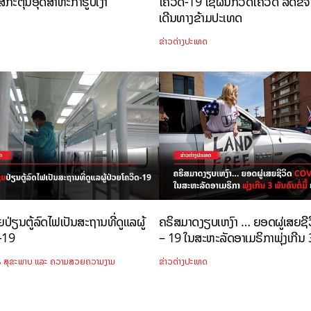
່ກະຕຸ້ນອຸດສາຫະກຳຮູບເງົາ
ໂຄວິດ-19 ໂຊຜົນກວດໂຄວິດ ລົດຂໍ້
ເດີນທາງຂ້າມປະເທດ
ຂ່າວຕ່າງປະເທດ
ປ່ຽນຕູ້ລົດໄຟເປັນສະຖານທີ່ດູແລຜູ້
ຄຣິສມາດງຽບເຫງົາ … ຍອດຜູ່ເສຍຊີ
-19
– 19 ໃນສະຫະລັດອາເມຣິກາພຸ່ງເກີນ 3
,
ສຸຂະພາບ ແລະ ຄວາມສວຍຄວາມງາມ
ຂ່າວຕ່າງປະເທດ