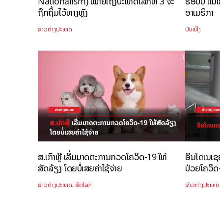
Nationalism) ໝາຍເຖິງປະເທດໂລກທີ 3 ຈະ
ຮອບປີ ແນໃສ
ຖືກຖິ້ມໄວ້ທາງຫຼັງ
ອາເມຣິກາ
ຂ່າວຕ່າງປະເທດ
ບັນເທີງ
ສ.ເກົາຫຼີ ເລີ່ມມາດຕະການກວດໂຄວິດ-19 ໃຫ້
ອິນໂດເນເຊຍ
ສັດລ້ຽງ ໂດຍບໍ່ເສຍຄ່າໃຊ້ຈ່າຍ
ປ່ວຍໂຄວິດ
,
ຂ່າວຕ່າງປະເທດ
ສັດໂລກ
ຂ່າວຕ່າງປະເທດ