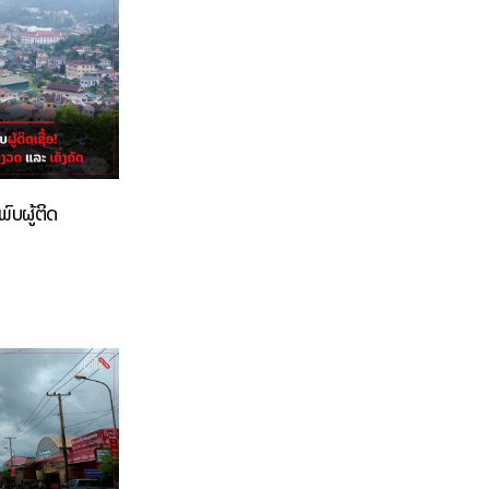
ົບຜູ້ຕິດ