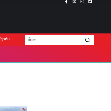
່ຽວກັບ