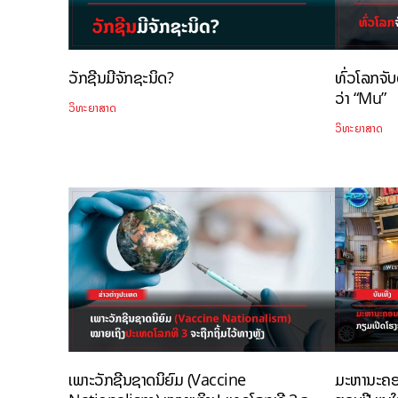
ວັກຊີນມີຈັກຊະນິດ?
ທົ່ວໂລກຈັບ
ວ່າ “Mu”
ວິທະຍາສາດ
ວິທະຍາສາດ
ເພາະວັກຊີນຊາດນິຍົມ (Vaccine
ມະຫານະຄອນ