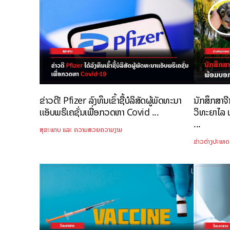
ຂ່າວດີ! Pfizer ລົງທຶນເຂົ້າຊື້ບໍລິສັດຜູ້ພັດທະນາ
ນັກສຶກສາຈ
ເເອັບພຣິເຄຊັ່ນເພື່ອກວດຫາ Covid ...
ວິທະຍາໄລ 
...
ສຸຂະພາບ ແລະ ຄວາມສວຍຄວາມງາມ
ຂ່າວຕ່າງປະເທດ