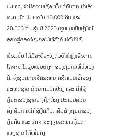
ປະເທດ, ຈົ່ງມີຄວາມເຊື່ອໝັ້ນ ຕໍ່ກັບການນຳເອົາ
ທະນະບັດ ປະເພດໃບ 10.000 ກີບ ແລະ
20.000 ກີບ ຮຸ່ນປີ 2020 (ຮູບແບບປັບປຸງໃໝ່)
ອອກສູ່ຂອດຈໍລະຈອນໃຫ້ສັງຄົມໄດ້ນຳໃຊ້.
ພ້ອມນັ້ນ ໃຫ້ມີສະຕິລະວັງຕົວບໍ່ໃຫ້ຫຼົງເຊື່ອການ
ໂຄສະນາໃນຮູບແບບຕ່າງໆ ຂອງກຸ່ມຄົນທີ່ບໍ່ຫວັງ
ດີ, ຈົ່ງຊ່ວຍກັນເສີມຂະຫຍາຍສິດເປັນເຈົ້າຂອງ
ປະເທດຊາດ ດ້ວຍການປົກປ້ອງ ແລະ ນຳໃຊ້
ເງິນຕາຂອງຊາດຢ່າງຖືກຕ້ອງ ປະກອບສ່ວນ
ສົ່ງເສີມການນຳໃຊ້ເງີນກີບ, ເສີມສ້າງຄຸນຄ່າຂອງ
ເງີນກີບ ແລະ ຮັກສາສະຖຽນລະພາບເງີນຕາ
ແຫ່ງຊາດ ໃຫ້ໝັ້ນຄົງ.