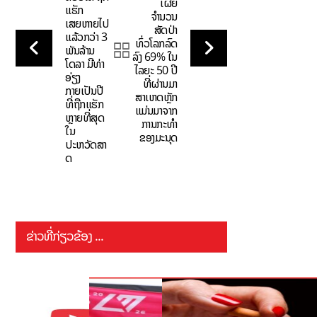
ເຜີຍ
ແຮັກ
ຈຳນວນ
ເສຍຫາຍໄປ
ສັດປ່າ
ແລ້ວກວ່າ 3
ທົ່ວໂລກລົດ
ພັນລ້ານ
ລົງ 69% ໃນ
ໂດລາ ມີທ່າ
ໄລຍະ 50 ປີ
ອ່ຽງ
ທີ່ຜ່ານມາ
ກາຍເປັນປີ
ສາເຫດຫຼັກ
ທີ່ຖືກແຮັກ
ແມ່ນມາຈາກ
ຫຼາຍທີ່ສຸດ
ການກະທຳ
ໃນ
ຂອງມະນຸດ
ປະຫວັດສາ
ດ
ຂ່າວທີ່ກ່ຽວຂ້ອງ ...