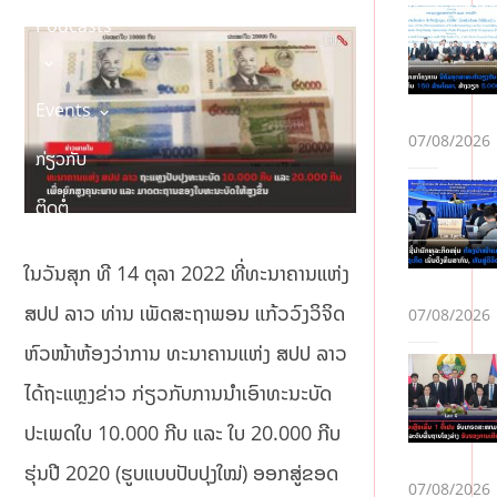
Podcasts
Events
07/08/2026
ກ່ຽວກັບ
ຕິດຕໍ່
ໂຄສະນາ
ໃນວັນສຸກ ທີ 14 ຕຸລາ 2022 ທີ່ທະນາຄານແຫ່ງ
ສປປ ລາວ ທ່ານ ເພັດສະຖາພອນ ແກ້ວວົງວິຈິດ
07/08/2026
ຫົວໜ້າຫ້ອງວ່າການ ທະນາຄານແຫ່ງ ສປປ ລາວ
ໄດ້ຖະແຫຼງຂ່າວ ກ່ຽວກັບການນຳເອົາທະນະບັດ
ປະເພດໃບ 10.000 ກີບ ແລະ ໃບ 20.000 ກີບ
ຮຸ່ນປີ 2020 (ຮູບແບບປັບປຸງໃໝ່) ອອກສູ່ຂອດ
07/08/2026