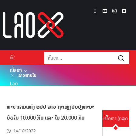
ເນື້ອຫາ
ຂ່າວພາຍໃນ
Lao
Xperts
ທະນາຄານແຫ່ງ ສປປ ລາວ ຖະແຫຼງປັບປຸງທະນະ
Lao X
Forum
ບັດໃບ 10.000 ກີບ ແລະ ໃບ 20.000 ກີບ
ເນື້ອຫາຫຼ້າສຸດ
ວິດີໂອ
14/10/2022