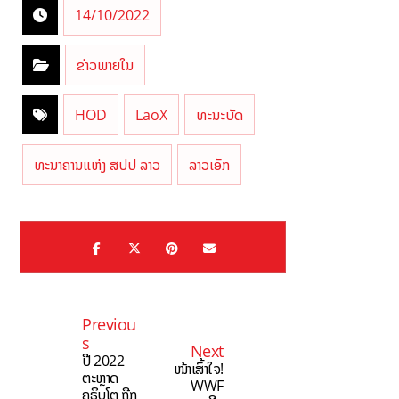
14/10/2022
ຂ່າວພາຍໃນ
HOD
LaoX
ທະນະບັດ
ທະນາຄານແຫ່ງ ສປປ ລາວ
ລາວເອັກ
Previou
s
Next
ປີ 2022
ໜ້າເສົ້າໃຈ!
ຕະຫຼາດ
WWF
ຄຣິບໂຕ ຖືກ