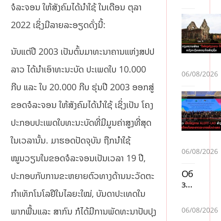
ຈໍລະຈອນ ໃຫ້ສັງຄົມໄດ້ນຳໃຊ້ ໃນເດືອນ ຕຸລາ
2022 ເຊິ່ງມີລາຍລະອຽດດັ່ງນີ້:
ນັບແຕ່ປີ 2003 ເປັນຕົ້ນມາທະນາຄານແຫ່ງສປປ
ລາວ ໄດ້ນຳເອົາທະນະບັດ ປະເພດໃບ 10.000
06/08/2026
ກີບ ແລະ ໃບ 20.000 ກີບ ຮຸ່ນປີ 2003 ອອກສູ່
ຂອດຈໍລະຈອນ ໃຫ້ສັງຄົມໄດ້ນໍາໃຊ້ ເຊິ່ງເປັນ ໂຄງ
ປະກອບປະເພດໃບທະນະບັດທີ່ມີມູນຄ່າສູງທີ່ສຸດ
ໃນເວລານັ້ນ. ມາຮອດປັດຈຸບັນ ຖືກນໍາໃຊ້
06/08/2026
ໝູນວຽນໃນຂອດຈໍລະຈອນເປັນເວລາ 19 ປີ,
Об
ປະກອບກັບການຂະຫຍາຍຕົວທາງດ້ານນະວັດຕະ
зо
ກຳເທັກໂນໂລຢີໃນໄລຍະໃໝ່, ບັນດາປະເທດໃນ
р
слу
06/08/2026
ພາກພື້ນແລະ ສາກົນ ກໍໄດ້ມີການພັດທະນາປັບປຸງ
жб