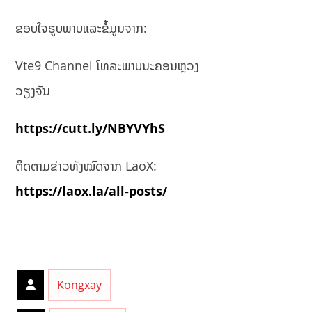
ຂອບໃຈຮູບພາບແລະຂໍ້ມູນຈາກ:
Vte9 Channel ໂທລະພາບນະຄອນຫຼວງ
ວຽງຈັນ
https://cutt.ly/NBYVYhS
ຕິດຕາມຂ່າວທັງໝົດຈາກ LaoX:
https://laox.la/all-posts/
Kongxay