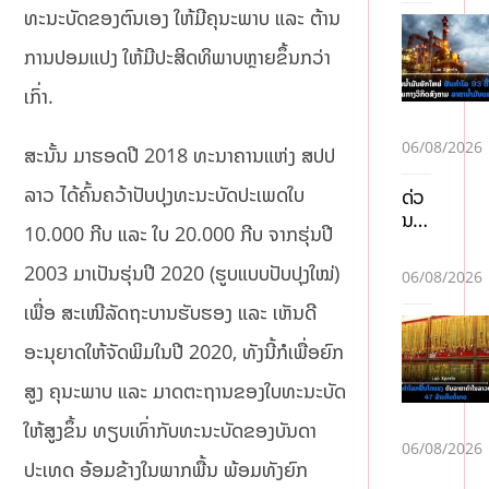
ы
ທະນະບັດຂອງຕົນເອງ ໃຫ້ມີຄຸນະພາບ ແລະ ຕ້ານ
по
дд
ການປອມແປງ ໃຫ້ມີປະສິດທິພາບຫຼາຍຂຶ້ນກວ່າ
ер
ເກົ່າ.
жк
и
Пи
06/08/2026
ສະນັ້ນ ມາຮອດປີ 2018 ທະນາຄານແຫ່ງ ສປປ
н
Ап
ລາວ ໄດ້ຄົ້ນຄວ້າປັບປຸງທະນະບັດປະເພດໃບ
ດ່ວ
на
ນ!
10.000 ກີບ ແລະ ໃບ 20.000 ກີບ ຈາກຮຸ່ນປີ
оф
ແຈ້ງ
иц
ເຕືອ
2003 ມາເປັນຮຸ່ນປີ 2020 (ຮູບແບບປັບປຸງໃໝ່)
06/08/2026
иа
ນ
ль
ໄພ
ເພື່ອ ສະເໜີລັດຖະບານຮັບຮອງ ແລະ ເຫັນດີ
но
ນໍ້າ
ອະນຸຍາດໃຫ້ຈັດພິມໃນປີ 2020, ທັງນີ້ກໍເພື່ອຍົກ
м
ຖ້ວ
са
ມ 3
ສູງ ຄຸນະພາບ ແລະ ມາດຕະຖານຂອງໃບທະນະບັດ
йт
ສາຍ
е с
ນໍ້າ
ໃຫ້ສູງຂຶ້ນ ທຽບເທົ່າກັບທະນະບັດຂອງບັນດາ
акт
ຫຼັກ
06/08/2026
уа
ປະເທດ ອ້ອມຂ້າງໃນພາກພື້ນ ພ້ອມທັງຍົກ
ລະ