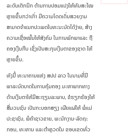
ль
ດັບ
ລະດັບເຕັກນິກ ຕ້ານການປອມແປງໃຫ້ທັນສະໄໝ
но
ນໍ້າ
й
ໃກ້
ຫຼາຍຂຶ້ນກວ່າເກົ່າ ມີຄວາມໂດດເດັ່ນສວຍງາມ
ин
ແຕະ
фо
ຈຸດ
ສາມາດຈຳແນກປະເພດໃບທະນະບັດໄດ້ງ່າຍ, ສ້າງ
рм
ອັນ
ຄວາມເຊື່ອໝັ້ນໃຫ້ສັງຄົມ ໃນການພົກພາແລະ ຖື
ац
ຕະ
ие
ລາຍ
ຄອງເງິນກີບ ເຊິ່ງເປັນສະກຸນເງິນຕາຂອງຊາດ ໃຫ້
й
ຫຼາຍຂຶ້ນ.
ທັງນີ້ ທະນາຄານແຫ່ງ ສປປ ລາວ ໃນນາມທີ່ມີ
ພາລະບົດບາດໃນການຄຸ້ມຄອງ ມະຫາພາກທາງ
ດ້ານເງິນຕາໃຫ້ມີສະຖຽນລະພາບ, ຂໍຮຽກຮ້ອງໃຫ້
ສື່ມວນຊົນ ເປັນກະບອກສຽງ ເຜີຍແຜ່ໃຫ້ ພໍ່ແມ່
ປະຊາຊົນ, ພໍ່ຄ້າຊາວຂາຍ, ພະນັກງານ-ລັດຖະ
ກອນ, ທະຫານ ແລະຕຳຫຼວດໃນ ຂອບເຂດທົ່ວ