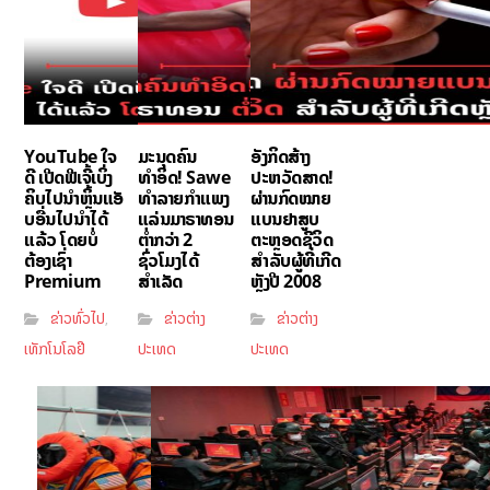
YouTube ໃຈ
ມະນຸດຄົນ
ອັງກິດສ້າງ
ດີ ເປີດຟີເຈີ້ເບິ່ງ
ທຳອິດ! Sawe
ປະຫວັດສາດ!
ຄິບໄປນຳຫຼິ້ນແອັ
ທຳລາຍກຳແພງ
ຜ່ານກົດໝາຍ
ບອື່ນໄປນຳໄດ້
ແລ່ນມາຣາທອນ
ແບນຢາສູບ
ແລ້ວ ໂດຍບໍ່
ຕ່ຳກວ່າ 2
ຕະຫຼອດຊີວິດ
ຕ້ອງເຊົ່າ
ຊົ່ວໂມງໄດ້
ສຳລັບຜູ້ທີ່ເກີດ
Premium
ສຳເລັດ
ຫຼັງປີ 2008
ຂ່າວທົ່ວໄປ
ຂ່າວຕ່າງ
ຂ່າວຕ່າງ
,
ເທັກໂນໂລຢີ
ປະເທດ
ປະເທດ