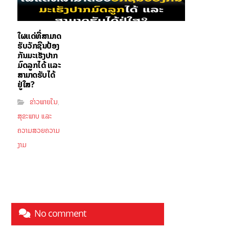
ໃຜແດ່ທີ່ສາມາດ
ຮັບວັກຊີນປ້ອງ
ກັນມະເຮັງປາກ
ມົດລູກໄດ້ ແລະ
ສາມາດຮັບໄດ້
ຢູ່ໃສ?
ຂ່າວພາຍໃນ
,
ສຸຂະພາບ ແລະ
ຄວາມສວຍຄວາມ
ງາມ
No comment