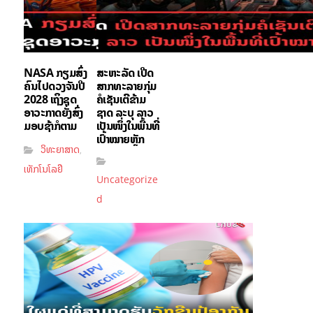
NASA ກຽມສົ່ງ
ສະຫະລັດ ເປີດ
ຄົນໄປດວງຈັນປີ
ສາກທະລາຍກຸ່ມ
2028 ເຖິງຊຸດ
ຄໍເຊັນເຕີຂ້າມ
ອາວະກາດຍັງສົ່ງ
ຊາດ ລະບຸ ລາວ
ມອບຊ້າກໍຕາມ
ເປັນໜຶ່ງໃນພື້ນທີ່
ເປົ້າໝາຍຫຼັກ
ວິທະຍາສາດ
,
ເທັກໂນໂລຢີ
Uncategorize
d