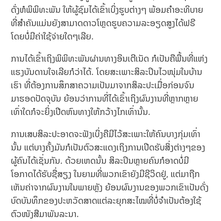
ດັ່ງຫໍພິພິທະພັນ ໃຫ້ຜູ້ຊົມໄດ້ເຂົ້າເບິ່ງຮູບຕ່າງໆ ພ້ອມຄຳອະທິບາຍ
ທີ່ສຳຄັນແມ່ນຍັງສາມາດດາວໂຫຼດຮູບຄວາມລະອຽດສູງໄດ້ຟຣີ
ໂດຍບໍ່ມີຄ່າໃຊ້ຈ່າຍໃດໆເລີຍ.
ການໄດ້ເຂົ້າເຖິງພິພິທະພັນຜ່ານທາງອິນເຕີເນັດ ກໍເປັນຄືພື້ນທີ່ແຫ່ງ
ແຮງບັນດານໃຈເລີຍກໍວ່າໄດ້. ໂດຍສະເພາະສິລະປິນໄວໜຸ່ມໃນບ້ານ
ເຮົາ ທີ່ຕ້ອງການສຶກສາຄວາມເປັນມາຈາກສິລະປະເມື່ອກ່ອນຈົນ
ມາຮອດປັດຈຸບັນ ຍ້ອນວ່າການທີ່ໄດ້ເຂົ້າເຖິງຜົນງານທີ່ຫຼາກຫຼາຍ
ເທົ່າໃດກໍຈະຍິ່ງເປີດຫົນທາງໃຫ້ກວ້າງໄກເທົ່ານັ້ນ.
ການເສບສິລະປະອາດຈະຟັງເບິ່ງຄືມີໄວ້ສະເພາະໃຫ້ຄົນບາງກຸ່ມເທົ່າ
ນັ້ນ ແຕ່ບາງຄັ້ງມັນກໍເປັນຕົວສະແດງເຖິງການເປີດຮັບສິ່ງຕ່າງໆຂອງ
ຜູ້ຄົນໄດ້ເຊັ່ນກັນ. ດ້ວຍເຫດນັ້ນ ສິລະປິນຫຼາຍຄົນກໍອາດບໍ່ມີ
ໂອກາດໄດ້ຮັບຊື່ສຽງ ໃນຍາມທີ່ພວກເຂົາຍັງມີຊີວິດຢູ່, ແຕ່ມາຖືກ
ເຫັນຄ່າຈາກຜົນງານໃນພາຍຫຼັງ ຍ້ອນຜົນງານຂອງພວກເຂົາເປັນດັ່ງ
ບົດບັນທຶກຂອງປະຫວັດສາດແຕ່ລະຍຸກສະໄໝທີ່ບໍ່ຈຳເປັນຕ້ອງໃຊ້
ຕົວໜັງສືມາພັນລະນາ.