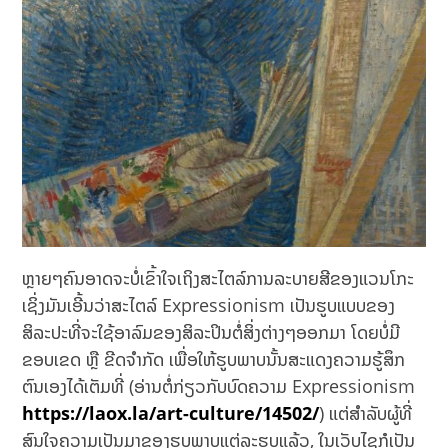
ຫຼາຍໆຄົນອາດຈະບໍ່ເຂົ້າໃຈເຖິງສະໄຕລ໌ການລະບາຍສີຂອງແວນໂກະ
ເຊິ່ງມັນເອີ້ນວ່າສະໄຕລ໌ Expressionism ເປັນຮູບແບບຂອງ
ສິລະປະທີ່ຈະໃຊ້ອາລົມຂອງສິລະປິນຕໍ່ສິ່ງຕ່າງໆອອກມາ ໂດຍບໍ່ມີ
ຂອບເຂດ ຫຼື ຂີດຈຳກັດ ເພື່ອໃຫ້ຮູບພາບນັ້ນສະແດງຄວາມຮູ້ສຶກ
ຕົນເອງໄດ້ເຕັມທີ່ (ອ່ານຕໍ່ກ່ຽວກັບບົດຄວາມ Expressionism
https://laox.la/art-culture/14502/
) ແຕ່ສຳລັບຜູ້ທີ່
ສົນໃຈຄວາມເປັນມາຂອງຮູບພາບແຕ່ລະຮູບແລ້ວ, ໃນເວັບໄຊກໍເປັນ