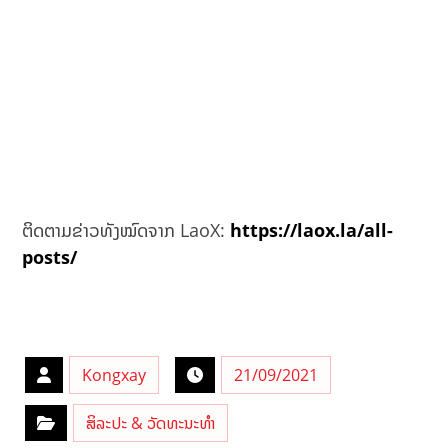
ຕິດຕາມຂ່າວທັງໝົດຈາກ LaoX:
https://laox.la/all-
posts/
Kongxay
21/09/2021
ສິລະປະ & ວັດທະນະທຳ