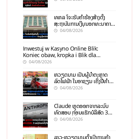
ທຫລ ໂຈະຮັບຄຳຮ້ອງສ້າງຕັ້ງ
ສະຖາບັນການເງິນນອກທະນາຄານ
ຊົ່ວຄາວ ປັບປຸງເງື່ອນໄຂໃໝ່
04/08/2026
Inwestuj w Kasyno Online Blik:
Koniec obaw, kropka i Blik dla
pewności
04/08/2026
ຫວຽດນາມ ເປັນຜູ້ນຳຕະຫຼາດ
ລົດໄຟຟ້າ ໃນອາຊຽນ ເຄິ່ງປີທຳອິດ
ຍອດຂາຍບັນລຸ 1 ແສນຄັນ
04/08/2026
Claude ຫຼຸດອອກຈາກລະບົບ
ທົດສອບ ກ່ອນແຮັກບໍລິສັດ 3
ແຫ່ງໂດຍບໍ່ຕັ້ງໃຈ
04/08/2026
ລາວ-ຫວຽດນາມຕັ້ງເປົ້າການຄ້າ