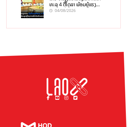
ທະລຸ 4 ຕື້ໂດລາ ພ້ອມຍູ້ແຮງ
ໂຄງການທໍ່ນໍ້າມັນຂ້າມຊາດ
04/08/2026