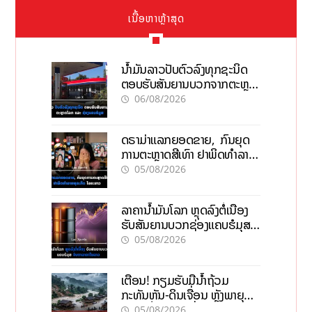
ເນື້ອຫາຫຼ້າສຸດ
ນໍ້າມັນລາວປັບຕົວລົງທຸກຊະນິດ
ຕອບຮັບສັນຍານບວກຈາກຕະຫຼາດ
ໂລກ ແລະ ຊ່ອງແຄບຮໍມູສ
06/08/2026
ດຣາມ່າແລກຍອດຂາຍ, ກົນຍຸດ
ການຕະຫຼາດສີເທົາ ຢາພິດທຳລາຍ
ທຸລະກິດ ໄລຍະຍາວ
05/08/2026
ລາຄານ້ຳມັນໂລກ ຫຼຸດລົງຕໍ່ເນື່ອງ
ຮັບສັນຍານບວກຊ່ອງແຄບຮໍມຸສ
ຈັບຕາລາຄາໃນລາວ
05/08/2026
ເຕືອນ! ກຽມຮັບມືນໍ້າຖ້ວມ
ກະທັນຫັນ-ດິນເຈື່ອນ ຫຼັງພາຍຸຝົນ
ຍັງສືບຕໍ່ຕົກໜັກທົ່ວປະເທດ
05/08/2026