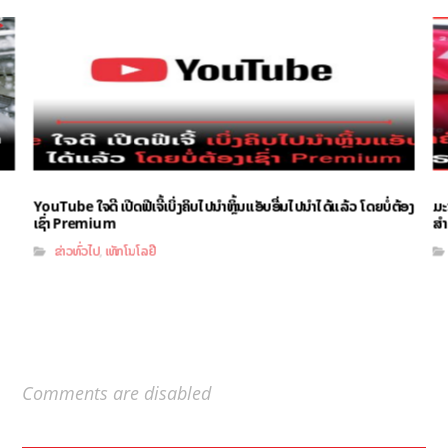
YouTube ໃຈດີ ເປີດຟີເຈີ້ເບິ່ງຄິບໄປນຳຫຼິ້ນແອັບອື່ນໄປນຳໄດ້ແລ້ວ ໂດຍບໍ່ຕ້ອງ
ມະ
ເຊົ່າ Premium
ສຳ
ຂ່າວທົ່ວໄປ
ເທັກໂນໂລຢີ
,
Comments are disabled