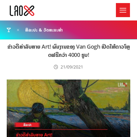
ສິລະປະ & ວັດທະນະທຳ
ຂ່າວດີສຳລັບສາຍ Art! ຜົນງານຂອງ Van Gogh ເປີດໃຫ້ດາວໂຫຼ
ດຟຣີກວ່າ 4000 ຮູບ!
21/09/2021