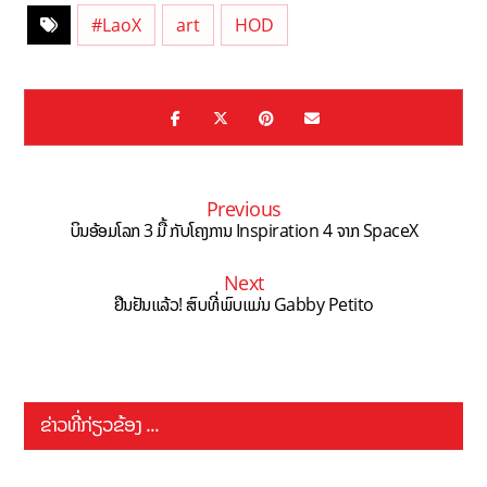
#LaoX
art
HOD
Previous
ບິນອ້ອມໂລກ 3 ມື້ ກັບໂຄງການ Inspiration 4 ຈາກ SpaceX
Next
ຢືນຢັນແລ້ວ! ສົບທີ່ພົບແມ່ນ Gabby Petito
ຂ່າວທີ່ກ່ຽວຂ້ອງ ...