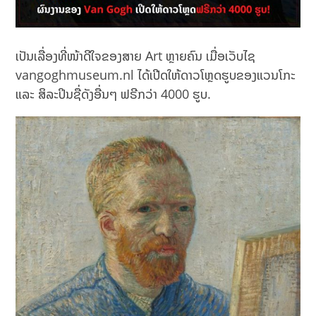
ເປັນເລື່ອງທີ່ໜ້າດີໃຈຂອງສາຍ Art ຫຼາຍຄົນ ເມື່ອເວັບໄຊ
vangoghmuseum.nl ໄດ້ເປີດໃຫ້ດາວໂຫຼດຮູບຂອງແວນໂກະ
ແລະ ສິລະປິນຊື່ດັງອື່ນໆ ຟຣີກວ່າ 4000 ຮູບ.