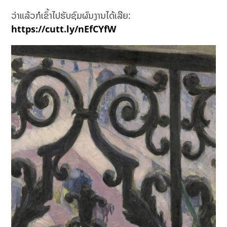
ວ່າແລ້ວກໍເຂົ້າໄປຮັບຊົມຜົນງານໄດ້ເລີຍ:
https://cutt.ly/nEfCYfW