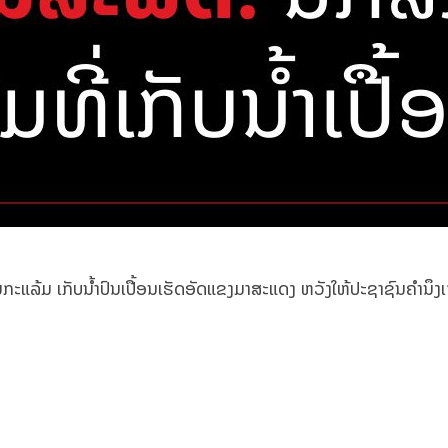
ະແລ້ມ ເກັບນ້ຳປົນເປື້ອນເຮັດອັດແຂງມາສະແດງ ຫວັງໃຫ້ປະຊາຊົນຄຳນຶງເຖ