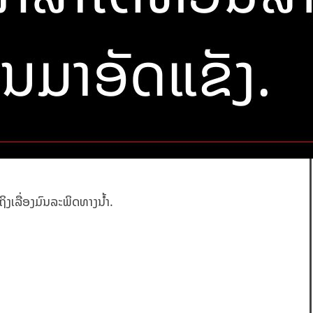
ິງເລື່ອງມົນລະພິດທາງນ້ຳ.