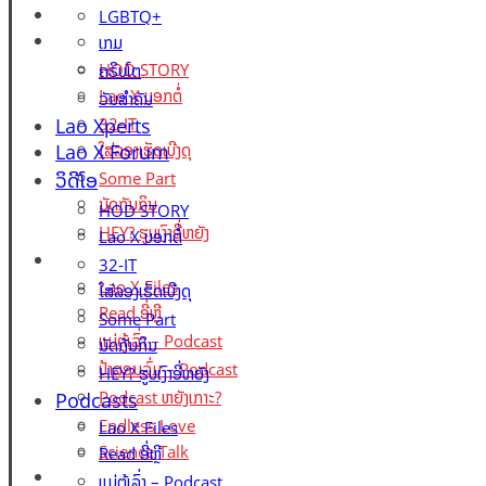
Lao X Forum
LGBTQ+
ວິດີໂອ
ເກມ
HOD STORY
ຄຣິບໂຕ
Lao X ບອກຕໍ່
ວັນສຳຄັນ
Lao Xperts
32-IT
Lao X Forum
ໃສ່ລອງເຮັດເບີງດຸ
ວິດີໂອ
Some Part
ນັດກັນກິນ
HOD STORY
HEY? ຮູບເງົາອີ່ຫຍັງ
Lao X ບອກຕໍ່
Podcasts
32-IT
Lao X Files
ໃສ່ລອງເຮັດເບີງດຸ
Read ອີ່ຫຼີ
Some Part
ແມ່ຕູ້ເລົ່າ – Podcast
ນັດກັນກິນ
ປ້າສອນລົ່ມ – Podcast
HEY? ຮູບເງົາອີ່ຫຍັງ
Podcast ຫຍັງເກາະ?
Podcasts
Endless Love
Lao X Files
Science Talk
Read ອີ່ຫຼີ
Events
ແມ່ຕູ້ເລົ່າ – Podcast