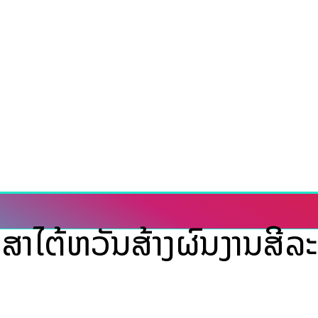
ສາໄຕ້ຫວັນສ້າງຜົນງານສີລະ