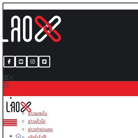
ເນື້ອຫາ
ຂ່າວພາຍໃນ
ຂ່າວທົ່ວໄປ
ຂ່າວຕ່າງປະເທດ
ເທັກໂນໂລຢີ