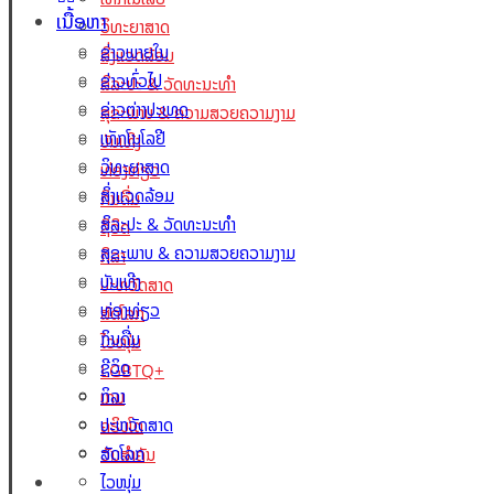
ເນື້ອຫາ
ວິທະຍາສາດ
ຂ່າວພາຍໃນ
ສິ່ງແວດລ້ອມ
ຂ່າວທົ່ວໄປ
ສິລະປະ & ວັດທະນະທຳ
ຂ່າວຕ່າງປະເທດ
ສຸຂະພາບ & ຄວາມສວຍຄວາມງາມ
ເທັກໂນໂລຢີ
ບັນເທີງ
ວິທະຍາສາດ
ທ່ອງທ່ຽວ
ສິ່ງແວດລ້ອມ
ກິນດື່ມ
ສິລະປະ & ວັດທະນະທຳ
ຊີວິດ
ສຸຂະພາບ & ຄວາມສວຍຄວາມງາມ
ກິລາ
ບັນເທີງ
ປະຫວັດສາດ
ທ່ອງທ່ຽວ
ສັດໂລກ
ກິນດື່ມ
ໄວໜຸ່ມ
ຊີວິດ
LGBTQ+
ກິລາ
ເກມ
ປະຫວັດສາດ
ຄຣິບໂຕ
ສັດໂລກ
ວັນສຳຄັນ
Lao Xperts
ໄວໜຸ່ມ