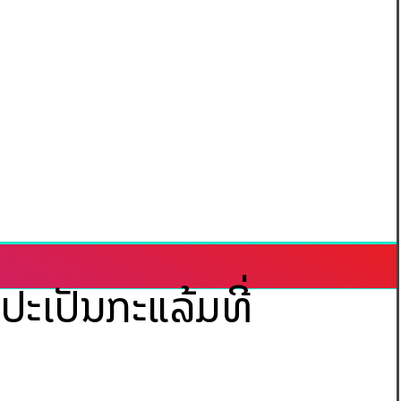
ປະເປັນກະແລ້ມທີ່