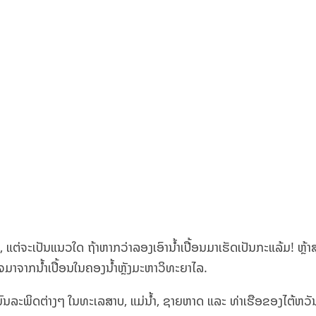
ແຕ່ຈະເປັນແນວໃດ ຖ້າຫາກວ່າລອງເອົານ້ຳເປື້ອນມາເຮັດເປັນກະແລ້ມ! ຫຼ
ໃຈມາຈາກນ້ຳເປື້ອນໃນຄອງນ້ຳຫຼັງມະຫາວິທະຍາໄລ.
ົນລະພິດຕ່າງໆ ໃນທະເລສາບ, ແມ່ນໍ້າ, ຊາຍຫາດ ແລະ ທ່າເຮືອຂອງໄຕ້ຫວັນ ເ