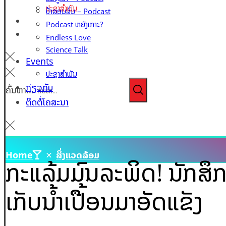
ປະຊາສຳພັນ
ປ້າສອນລົ່ມ – Podcast
ກ່ຽວກັບ
Podcast ຫຍັງເກາະ?
ຕິດຕໍ່ໂຄສະນາ
Endless Love
Science Talk
Events
ປະຊາສຳພັນ
ກ່ຽວກັບ
ຄົ້ນຫາ...
ຕິດຕໍ່ໂຄສະນາ
Home
ສິ່ງແວດລ້ອມ
ກະແລ້ມມົນລະພິດ! ນັກສຶກ
ເກັບນ້ຳເປື້ອນມາອັດແຂັງ