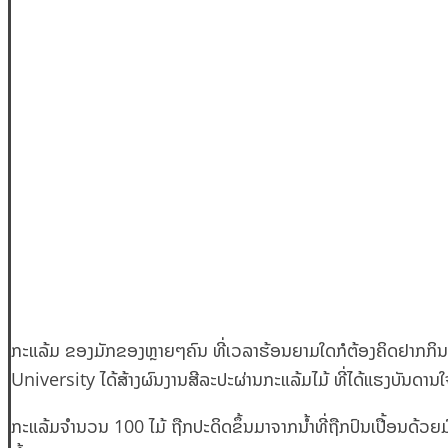
ກະແລ້ມ ຂອງມັກຂອງຫຼາຍໆຄົນ ທີ່ເວລາຮ້ອນຍາມໃດກໍຕ້ອງຄິດຢາກກິນ, 
University ໄດ້ສ້າງຜົນງານສີລະປະຜ່ານກະແລ້ມໄມ້ ທີ່ໄດ້ແຮງບັນດານ
ກະແລ້ມຈຳນວນ 100 ໄມ້ ຖືກປະດິດຂຶ້ນມາຈາກນ້ຳທີ່ຖືກປົນເປື້ອນດ້ວຍມ