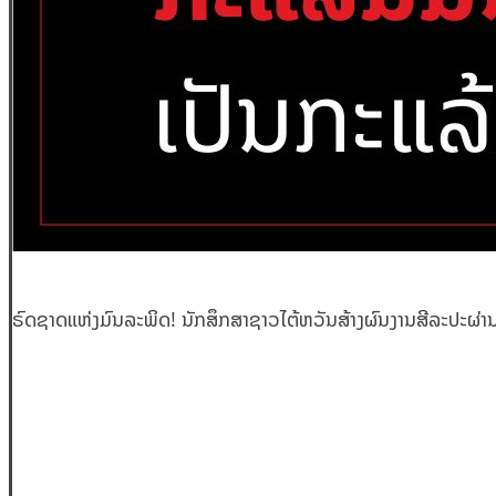
ຣົດຊາດແຫ່ງມົນລະພິດ! ນັກສຶກສາຊາວໄຕ້ຫວັນສ້າງຜົນງານສີລະປະຜ່ານກ