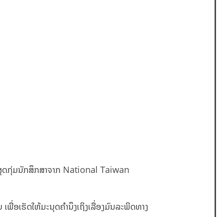
້າສຸດກຸ່ມນັກສຶກສາຈາກ National Taiwan
ພື່ອເຮັດໃຫ້ມະນຸດຄໍານຶງເຖິງເລື່ອງມົນລະພິດທາງ