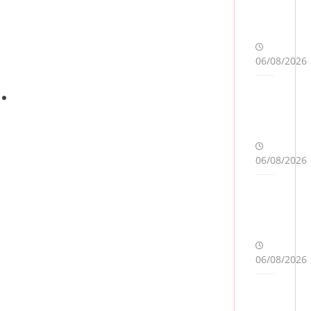
06/08/2026
ອາກອນມູນຄ່າເພີ່ມ (VAT)
ອາກອນມູນຄ່າເພີ່ມ ຫຼື VAT (Value
Added Tax) ແມ່ນການເກັບພາສີຈາກ
ການຂາຍສິນຄ້າ ຫຼື ການໃຫ້ບໍລິການໃນ
06/08/2026
ແຕ່ລະຂັ້ນຕອນການຜະລິດ ແລະ ການ
ຈຳໜ່າຍສິນຄ້າ ຫຼື ໃຫ້ບໍລິການ ທັງຜະລິດ
ພາຍໃນປະເທດ ແລະ ນຳເຂົ້າຈາກຕ່າງ
ປະເທດ. ເວົ້າໃຫ້ເຂົ້າໃຈງ່າຍໆກໍຄື VAT
ແມ່ນພາສີປະເພດໜຶ່ງທີ່ເກັບຈາກການຂາຍ
06/08/2026
ສິນຄ້າ ຫຼື ການບໍລິການທີ່ກົງຕາມເງື່ອນໄຂ.
ໂດຍໃນປັດຈຸບັນເກັບໃນອັດຕາ 7% ຂອງ
ດ່ວ
ນ!
ລາຄາສິນຄ້າທີ່ຂາຍ ຫຼື ໃຫ້ບໍລິການ