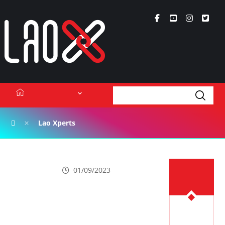
ເນື້ອຫາ
Lao Xperts
Lao Xperts
Lao X Forum
ວິດີໂອ
VAT ແມ່ນຫຍັງ?
Podcasts
01/09/2023
ເນື້ອຫາຫຼ້າ
ສຸດ
Events
ກ່ຽວກັບ
ຕິດຕໍ່ໂຄສະນາ