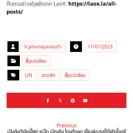
ຕິດຕາມຂ່າວທັງໝົດຈາກ LaoX:
https://laox.la/all-
posts/
V.phonepaseuth
11/01/2023
ສິ່ງແວດລ້ອມ
UN
ລາວເອັກ
ສິ່ງແວດລ້ອມ
Previous
ເປັນຄົນດັງມັນເມື່ອຍ! ເດວິດ ເບັກແຮັມ ໂຕນກຳແພງ ໜີແຟນບານທີ່ກຳລັງເຂົ້າມາຂໍ