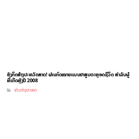
ອັງກິດສ້າງປະຫວັດສາດ! ຜ່ານກົດໝາຍແບນຢາສູບຕະຫຼອດຊີວິດ ສຳລັບຜູ້
ທີ່ເກີດຫຼັງປີ 2008
ຂ່າວຕ່າງປະເທດ