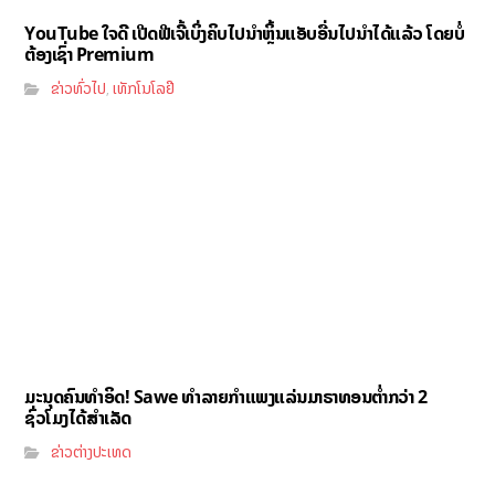
YouTube ໃຈດີ ເປີດຟີເຈີ້ເບິ່ງຄິບໄປນຳຫຼິ້ນແອັບອື່ນໄປນຳໄດ້ແລ້ວ ໂດຍບໍ່
ຕ້ອງເຊົ່າ Premium
ຂ່າວທົ່ວໄປ
ເທັກໂນໂລຢີ
,
ມະນຸດຄົນທຳອິດ! Sawe ທຳລາຍກຳແພງແລ່ນມາຣາທອນຕ່ຳກວ່າ 2
ຊົ່ວໂມງໄດ້ສຳເລັດ
ຂ່າວຕ່າງປະເທດ