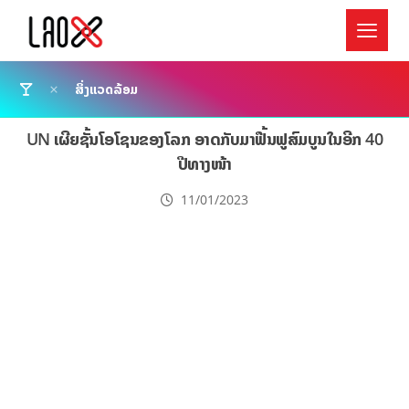
ສິ່ງແວດລ້ອມ
UN ເຜີຍຊັ້ນໂອໂຊນຂອງໂລກ ອາດກັບມາຟື້ນຟູສົມບູນໃນອີກ 40
ປີທາງໜ້າ
11/01/2023