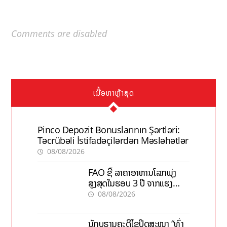
Comments are disabled
ເນື້ອຫາຫຼ້າສຸດ
Pinco Depozit Bonuslarının Şərtləri:
Təcrübəli İstifadəçilərdən Məsləhətlər
08/08/2026
FAO ຊີ້ ລາຄາອາຫານໂລກພຸ່ງ
ສູງສຸດໃນຮອບ 3 ປີ ຈາກແຮງ
ກົດດັນຂອງສົງຄາມ, El nino
08/08/2026
ນັກບູຮານຄະດີໄຂປິດສະໜາ “ທົ່ງ