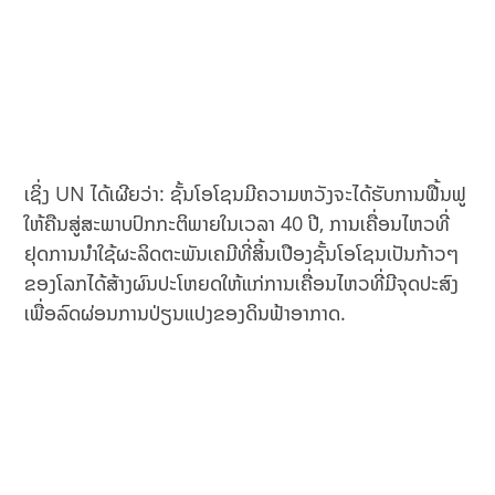
ເຊິ່ງ UN ໄດ້ເຜີຍວ່າ: ຊັ້ນໂອໂຊນມີຄວາມຫວັງຈະໄດ້ຮັບການຟື້ນຟູ
ໃຫ້ຄືນສູ່ສະພາບປົກກະຕິພາຍໃນເວລາ 40 ປີ, ການເຄື່ອນໄຫວທີ່
ຢຸດການນຳໃຊ້ຜະລິດຕະພັນເຄມີທີ່ສິ້ນເປືອງຊັ້ນໂອໂຊນເປັນກ້າວໆ
ຂອງໂລກໄດ້ສ້າງຜົນປະໂຫຍດໃຫ້ແກ່ການເຄື່ອນໄຫວທີ່ມີຈຸດປະສົງ
ເພື່ອລົດຜ່ອນການປ່ຽນແປງຂອງດິນຟ້າອາກາດ.