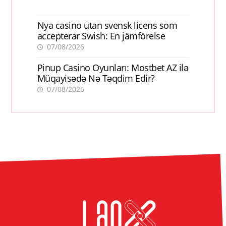
Nya casino utan svensk licens som
accepterar Swish: En jämförelse
07/08/2026
Pinup Casino Oyunları: Mostbet AZ ilə
Müqayisədə Nə Təqdim Edir?
07/08/2026