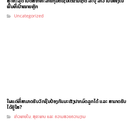
ສະຫະລັດ ເປີດສາກທະລາຍກຸ່ມຄໍເຊັນເຕີຂ້າມຊາດ ລະບຸ ລາວ ເປັນໜຶ່ງໃນ
ພື້ນທີ່ເປົ້າໝາຍຫຼັກ
Uncategorized
ໃຜແດ່ທີ່ສາມາດຮັບວັກຊີນປ້ອງກັນມະເຮັງປາກມົດລູກໄດ້ ແລະ ສາມາດຮັບ
ໄດ້ຢູ່ໃສ?
ຂ່າວພາຍໃນ
ສຸຂະພາບ ແລະ ຄວາມສວຍຄວາມງາມ
,