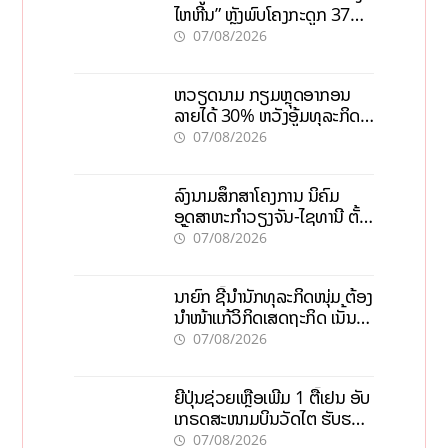
ໄຫຫີນ” ຫຼັງພົບໂຄງກະດູກ 37
ຄົນໃນຫີນຍັກ
07/08/2026
ຫວຽດນາມ ກຽມຫຼຸດອາກອນ
ລາຍໄດ້ 30% ຫວັງອູ້ມທຸລະກິດ
ຂະໜາດນ້ອຍ ແລະ ຈຸນລະ
07/08/2026
ວິສາຫະກິດ
ລົງນາມສຶກສາໂຄງການ ນິຄົມ
ອຸດສາຫະກຳວຽງຈັນ-ໄຊທານີ ຕັ້ງ
ເປົ້າດຶງທຶນ 150 ລ້ານໂດລາ, ສ້າງ
07/08/2026
ວຽກ 5.000 ຕຳແໜ່ງ
ນາຍົກ ຊີ້ນຳນັກທຸລະກິດໜຸ່ມ ຕ້ອງ
ນຳໜ້າແກ້ວິກິດເສດຖະກິດ ເນັ້ນດຶງ
ທຶນສາກົນ, ຫັນສູ່ດິຈິຕອນ
07/08/2026
ຍີ່ປຸ່ນຊ່ວຍເຫຼືອເພີ່ມ 1 ຕື້ເຢນ ອັບ
ເກຣດສະໜາມບິນວັດໄຕ ຮັບຮອງ
ການເຕີບໂຕ
07/08/2026