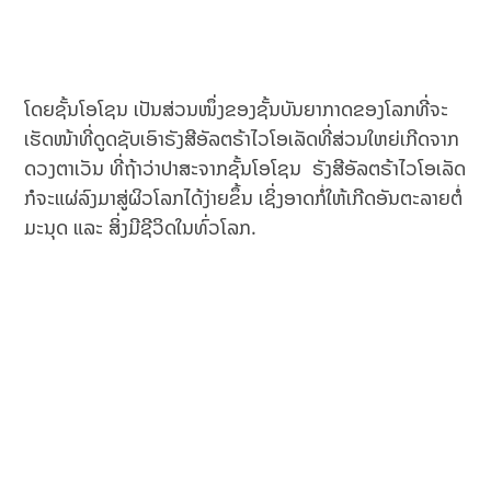
ໂດຍຊັ້ນໂອໂຊນ ເປັນສ່ວນໜຶ່ງຂອງຊັ້ນບັນຍາກາດຂອງໂລກທີ່ຈະ
ເຮັດໜ້າທີ່ດູດຊັບເອົາຣັງສີອັລຕຣ້າໄວໂອເລັດທີ່ສ່ວນໃຫຍ່ເກີດຈາກ
ດວງຕາເວັນ ທີ່ຖ້າວ່າປາສະຈາກຊັ້ນໂອໂຊນ ຣັງສີອັລຕຣ້າໄວໂອເລັດ
ກໍຈະແຜ່ລົງມາສູ່ຜິວໂລກໄດ້ງ່າຍຂຶ້ນ ເຊິ່ງອາດກໍ່ໃຫ້ເກີດອັນຕະລາຍຕໍ່
ມະນຸດ ແລະ ສິ່ງມີຊີວິດໃນທົ່ວໂລກ.