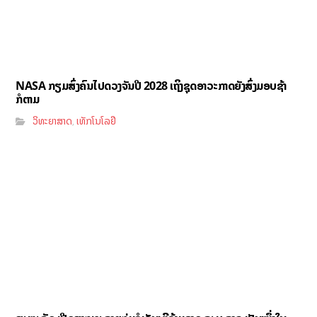
NASA ກຽມສົ່ງຄົນໄປດວງຈັນປີ 2028 ເຖິງຊຸດອາວະກາດຍັງສົ່ງມອບຊ້າ
ກໍຕາມ
ວິທະຍາສາດ
ເທັກໂນໂລຢີ
,