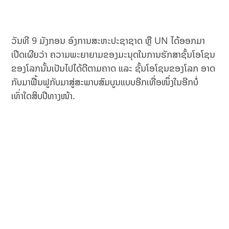
ວັນທີ 9 ມັງກອນ ອົງການສະຫະປະຊາຊາດ ຫຼື UN ໄດ້ອອກມາ
ເປີດເຜີຍວ່າ ຄວາມພະຍາຍາມຂອງມະນຸດໃນການຮັກສາຊັ້ນໂອໂຊນ
ຂອງໂລກນັ້ນເປັນໄປໄດ້ດີຕາມຄາດ ແລະ ຊັ້ນໂອໂຊນຂອງໂລກ ອາດ
ກັບມາຟື້ນຟູກັບມາສູ່ສະພາບສົມບູນແບບອີກເທື່ອໜຶ່ງໃນອີກບໍ່
ເທົ່າໃດສິບປີທາງໜ້າ.