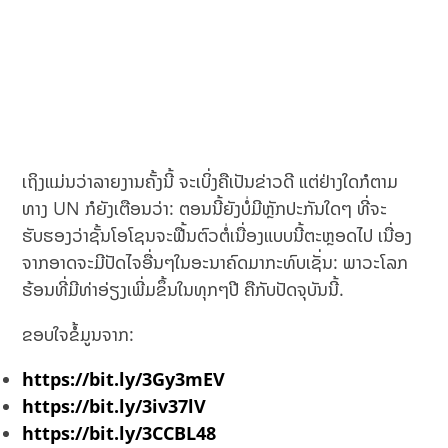
ເຖິງແມ່ນວ່າລາຍງານຄັ້ງນີ້ ຈະເບິ່ງຄືເປັນຂ່າວດີ ແຕ່ຢ່າງໃດກໍຕາມ
ທາງ UN ກໍຍັງເຕືອນວ່າ: ຕອນນີ້ຍັງບໍ່ມີຫຼັກປະກັນໃດໆ ທີ່ຈະ
ຮັບຮອງວ່າຊັ້ນໂອໂຊນຈະຟື້ນຕົວຕໍ່ເນື່ອງແບບນີ້ຕະຫຼອດໄປ ເນື່ອງ
ຈາກອາດຈະມີປັດໄຈອື່ນໆໃນອະນາຄົດມາກະທົບເຊັ່ນ: ພາວະໂລກ
ຮ້ອນທີ່ມີທ່າອ່ຽງເພີ່ມຂຶ້ນໃນທຸກໆປີ ຄືກັບປັດຈຸບັນນີ້.
ຂອບໃຈຂໍ້ມູນຈາກ:
https://bit.ly/3Gy3mEV
https://bit.ly/3iv37lV
https://bit.ly/3CCBL48