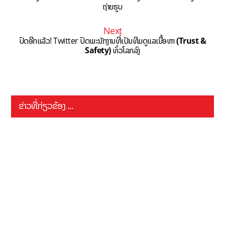
ຖ່າຍຮູບ
Next
ປົດອີກແລ້ວ! Twitter ປົດພະນັກງານທີ່ເປັນທີມດູແລເນື້ອຫາ
(
Trust &
Safety)
ທົ່ວໂລກລົງ
ຂ່າວທີ່ກ່ຽວຂ້ອງ ...