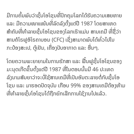
ມີການຄົ້ນພົບວ່າຊັ້ນໂອໂຊນທີ່ປົກຄຸມໂລກໄດ້ຮັບຄວາມເສຍຫາຍ
ແລະ ມີຄວາມໜາແໜ້ນທີ່ລົດລົງຕັ້ງແຕ່ປີ 1987 ໂດຍສາເຫດ
ສຳຄັນທີ່ທຳລາຍຊັ້ນໂອໂຊນຂອງໂລກເຮົາແມ່ນ ສານເຄມີ ທີ່ຊື່ວ່າ
ສານຄໍໂຣຟູອໍໂຣຄາບອນ (CFC) ເຊິ່ງສາມາດພົບໄດ້ທົ່ວໄປໃນ
ກະປ໋ອງສະເປ, ຕູ້ເຢັນ, ເຄື່ອງປັບອາກາດ ແລະ ອື່ນໆ.
ໂດຍຄວາມພະຍາຍາມໃນການຮັກສາ ແລະ ຟື້ນຟູຊັ້ນໂອໂຊນຂອງ
ມະນຸດເກີດຂຶ້ນຕັ້ງແຕ່ປີ 1987 ທີ່ໃນຕອນນັ້ນມີ 46 ປະເທດ
ລົງນາມສັນຍາວ່າຈະບໍ່ໃຊ້ສານເຄມີທີ່ເປັນອັນຕະລາຍຕໍ່ກັບຊັ້ນໂອ
ໂຊນ ແລະ ມາຮອດປັດຈຸບັນ ເກືອບ 99% ຂອງສານເຄມີຕ້ອງຫ້າມ
ທີ່ທຳລາຍຊັ້ນໂອໂຊນໄດ້ຖືກຍົກເລີກການໃຊ້ງານໄປແລ້ວ.