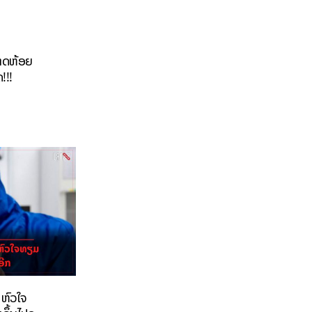
ກາດຫ້ອຍ
ດ!!!
 ຫົວໃຈ