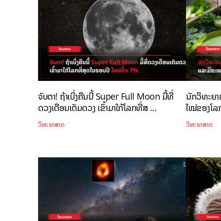
ຈັບຕາ! ຖ້າເບິ່ງຄືນນີ້ Super Full Moon ມື້ທີ່
ນັກວິທະຍາສ
ດວງເດືອນເຕັມດວງ ເຂົ້າມາໃກ້ໂລກທີ່ສ ...
ໃໝ່ຂອງໂລກ
ວິທະຍາສາດ
ວິທະຍາສາດ