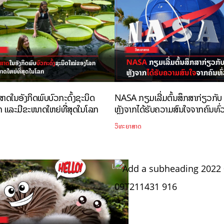
າດໃນອັງກິດພົບບົວກະດົ້ງຊະນິດ
NASA ກຽມເລີ່ມຕົ້ນສຶກສາກ່ຽວກັ
 ແລະມີຂະໜາດໃຫຍ່ທີ່ສຸດໃນໂລກ
ຫຼັງຈາກໄດ້ຮັບຄວາມສົນໃຈຈາກຄົນທົ
ວິທະຍາສາດ