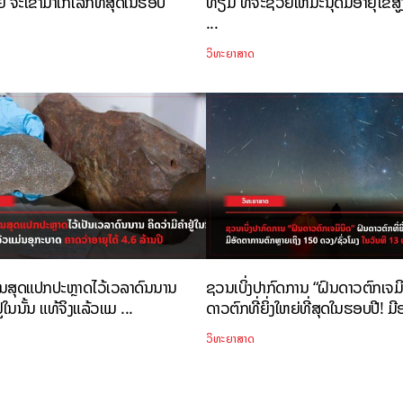
ຈະເຂົ້າມາໃກ້ໂລກທີ່ສຸດໃນຮອບ
ທຽມ ທີ່ຈະຊ່ວຍໃຫ້ມະນຸດມີອາຍຸໄຂສູ
...
ວິທະຍາສາດ
ີນສຸດແປກປະຫຼາດໄວ້ເວລາດົນນານ
ຊວນເບິ່ງປາກົດການ “ຝົນດາວຕົກເຈມິ
ູ່ໃນນັ້ນ ແທ້ຈິງແລ້ວແມ ...
ດາວຕົກທີ່ຍິ່ງໃຫຍ່ທີ່ສຸດໃນຮອບປີ! ມີອ
ວິທະຍາສາດ