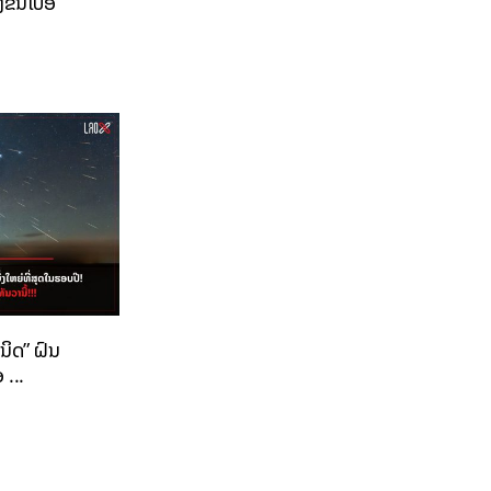
ງຂຶ້ນໄປອ
ນິດ” ຝົນ
 ...