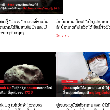
າດຊີ້ “ເຫັດຣາ” ອາດຈະສື່ສານກັນ
ນັກວິຊາການເຕືອນ! “ເຄື່ອງຟອກອາ
່ານການໃຊ້ສັນຍານໄຟຟ້າ ແລະ ມີ
ຄໍ” ບໍ່ສາມາດກັນໂຄວິດໄດ້ ຢ່າເຂົ້າໃຈຜິ
າະຂອງຕົນເອງເຖ ...
ວິທະຍາສາດ
k Up ໃນຊີວິດຈິງ! ອຸກະບາດ
ຢູໂຣບອະນຸມັດໃຫ້ວາງຂາຍ ແລະ ນຳໃຊ້