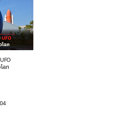
ບ UFO
່ວໂລກ