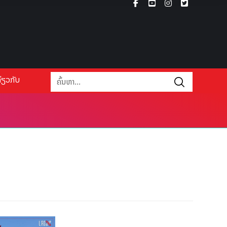
່ຽວກັບ