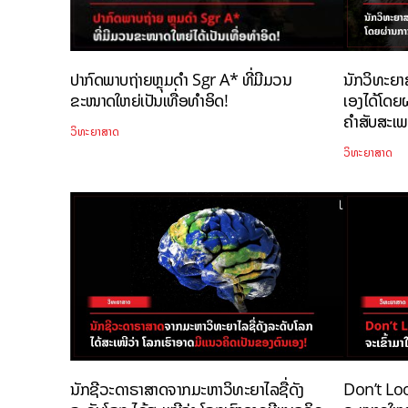
ປາກົດພາບຖ່າຍຫຼຸມດຳ Sgr A* ທີ່ມີມວນ
ນັກວິທະຍາສ
ຂະໜາດໃຫຍ່ເປັນເທື່ອທຳອິດ!
ເອງໄດ້ໂດຍຜ
ຄຳສັບສະເພ
ວິທະຍາສາດ
ວິທະຍາສາດ
ນັກຊີວະດາຣາສາດຈາກມະຫາວິທະຍາໄລຊື່ດັງ
Don’t Loo