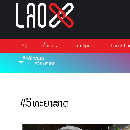
ເນື້ອຫາ
Lao Xperts
Lao X F
ຕິດຕໍ່ໂຄສະນາ
#ວິທະຍາສາດ
#ວິທະຍາສາດ