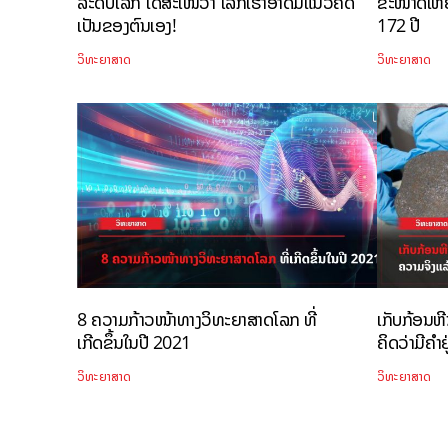
ລະດັບໂລກ ໄດ້ສະເໜີວ່າ ໂລກເຮົາອາດມີແນວຄິດ
ຂະໜາດໃຫຍ່ 
ເປັນຂອງຕົນເອງ!
172 ປີ
ວິທະຍາສາດ
ວິທະຍາສາດ
8 ຄວາມກ້າວໜ້າທາງວິທະຍາສາດໂລກ ທີ່
ເກັບກ້ອນຫ
ເກີດຂຶ້ນໃນປີ 2021
ຄິດວ່າມີຄຳຢ
ວິທະຍາສາດ
ວິທະຍາສາດ