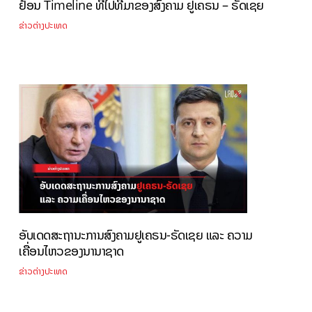
ຢ້ອນ Timeline ທີ່ໄປທີ່ມາຂອງສົງຄາມ ຢູເຄຣນ – ຣັດເຊຍ
ຂ່າວຕ່າງປະເທດ
ອັບເດດສະຖານະການສົງຄາມຢູເຄຣນ-ຣັດເຊຍ ແລະ ຄວາມ
ເຄື່ອນໄຫວຂອງນານາຊາດ
ຂ່າວຕ່າງປະເທດ