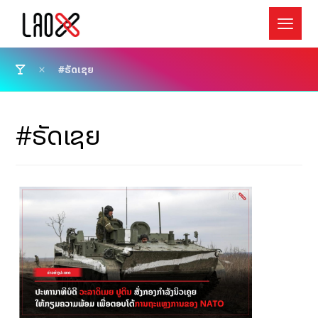
#ຣັດເຊຍ
#ຣັດເຊຍ