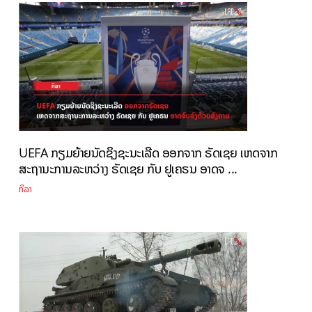
UEFA ກຽມຍ້າຍນັດຊິງຊະນະເລີດ ອອກຈາກ ຣັດເຊຍ ເຫດຈາກ
ສະຖານະການລະຫວ່າງ ຣັດເຊຍ ກັບ ຢູເຄຣນ ອາດຈ ...
ກິລາ