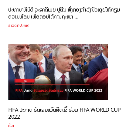
ປະທານາທິບໍດີ ວະລາດິເມຍ ປູຕິນ ສັ່ງກອງກຳລັງນິວເຄຼຍໃຫ້ກຽມ
ຄວາມພ້ອມ ເພື່ອຕອບໂຕ້ການຖະແຫ ...
ຂ່າວຕ່າງປະເທດ
FIFA ປະກາດ ຣັດເຊຍໝົດສິດເຂົ້າຮ່ວມ FIFA WORLD CUP
2022
ກິລາ