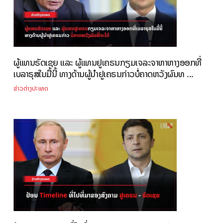
ຜູ້ແທນຣັດເຊຍ ແລະ ຜູ້ແທນຢູເຄຣນກຽມເຈລະຈາຫາຫາງອອກທີ່
ເບລາຣຸສໃນມື້ນີ້ ທາງດ້ານຜູ້ນຳຢູເຄຣນກ່າວບໍ່ຄາດຫວັງຜົນທ ...
ຂ່າວຕ່າງປະເທດ