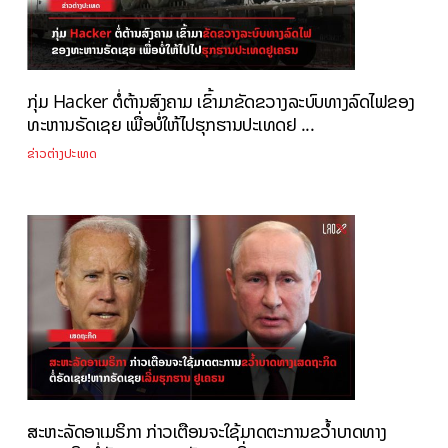
ກຸ່ມ Hacker ຕໍ່ຕ້ານສົງຄາມ ເຂົ້າມາຂັດຂວາງລະບົບທາງລົດໄຟຂອງ
ທະຫານຣັດເຊຍ ເພື່ອບໍ່ໃຫ້ໄປຮຸກຮານປະເທດຢ ...
ຂ່າວຕ່າງປະເທດ
ສະຫະລັດອາເມຣິກາ ກ່າວເຕືອນຈະໃຊ້ມາດຕະການຂວ້ຳບາດທາງ