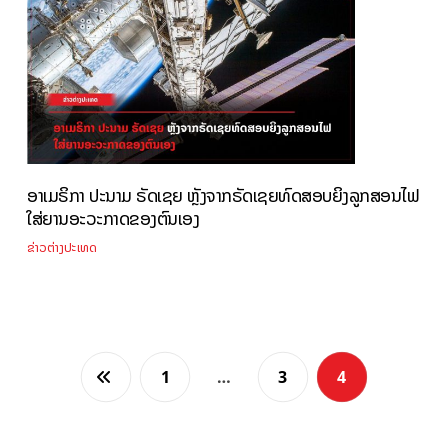
ອາເມຣິກາ ປະນາມ ຣັດເຊຍ ຫຼັງຈາກຣັດເຊຍທົດສອບຍິງລູກສອນໄຟ
ໃສ່ຍານອະວະກາດຂອງຕົນເອງ
ຂ່າວຕ່າງປະເທດ
1
…
3
4