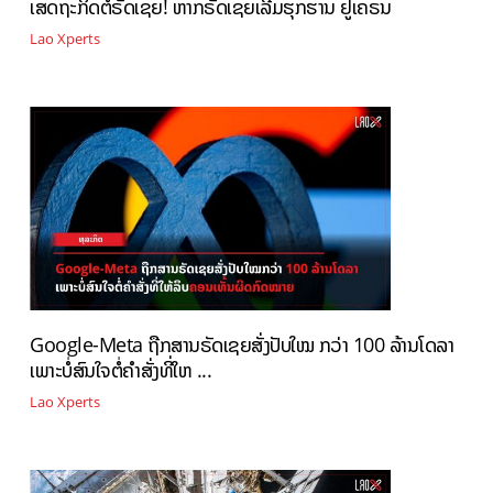
ເສດຖະກິດຕໍ່ຣັດເຊຍ! ຫາກຣັດເຊຍເລີ່ມຮຸກຮານ ຢູເຄຣນ
Lao Xperts
Google-Meta ຖືກສານຣັດເຊຍສັ່ງປັບໃໝ ກວ່າ 100 ລ້ານໂດລາ
ເພາະບໍ່ສົນໃຈຕໍ່ຄຳສັ່ງທີ່ໃຫ ...
Lao Xperts