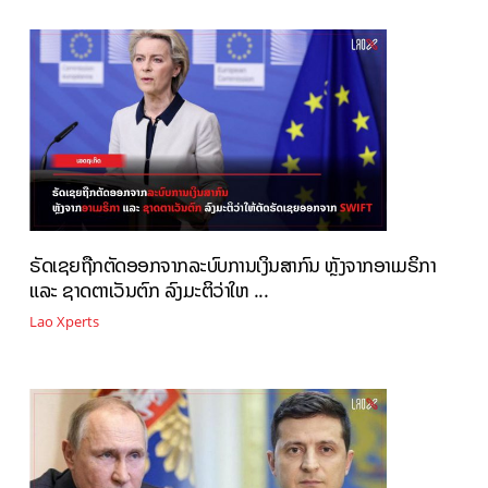
ຣັດເຊຍຖືກຕັດອອກຈາກລະບົບການເງິນສາກົນ ຫຼັງຈາກອາເມຣິກາ
ແລະ ຊາດຕາເວັນຕົກ ລົງມະຕິວ່າໃຫ ...
Lao Xperts