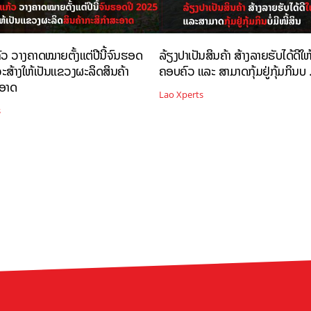
້ວ ວາງຄາດໝາຍຕັ້ງແຕ່ປີນີ້ຈົນຮອດ
ລ້ຽງປາເປັນສິນຄ້າ ສ້າງລາຍຮັບໄດ້ດີໃຫ
ະສ້າງໃຫ້ເປັນແຂວງຜະລິດສິນຄ້າ
ຄອບຄົວ ແລະ ສາມາດກຸ້ມຢູ່ກຸ້ມກິນບ .
ະອາດ
Lao Xperts
s