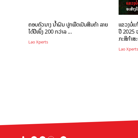
ຄອບຄົວນາງ ນ້ຳຝົນ ປູກພືດເປັນສິນຄ້າ ລາຍ
ແຂວງບໍ່ແກ
ໄດ້ປີໜຶ່ງ 200 ກວ່າລ ...
ປີ 2025 ຈ
ກະສິກຳສ
Lao Xperts
Lao Xpert