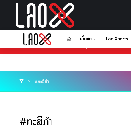
ເນື້ອຫາ
Lao Xperts
ເນື້ອຫາ
Lao Xperts
Lao X F
ຕິດຕໍ່ໂຄສະນາ
#ກະສິກຳ
#ກະສິກຳ