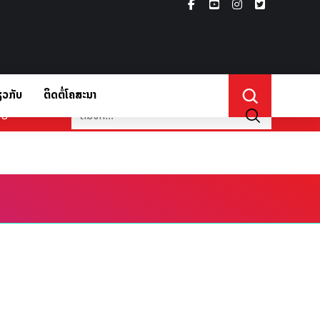
ຽວກັບ
ຕິດຕໍ່ໂຄສະນາ
່ຽວກັບ