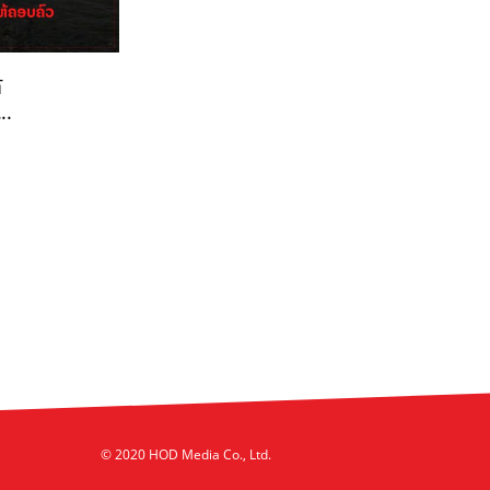
້
..
© 2020 HOD Media Co., Ltd.