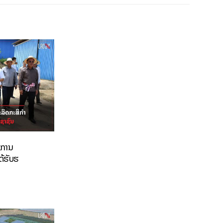
່ການ
ດ້ຮັບຮ