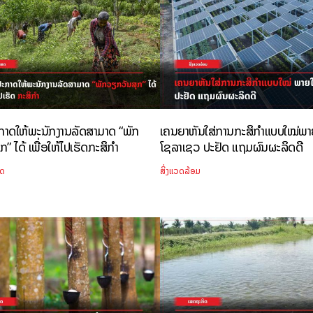
ະກາດໃຫ້ພະນັກງານລັດສາມາດ “ພັກ
ເຄນຍາຫັນໃສ່ການກະສິກຳແບບໃໝ່ພາ
” ໄດ້ ເພື່ອໃຫ້ໄປເຮັດກະສິກໍາ
ໂຊລາເຊວ ປະຢັດ ແຖມຜົນຜະລິດດີ
ທດ
ສິ່ງແວດລ້ອມ