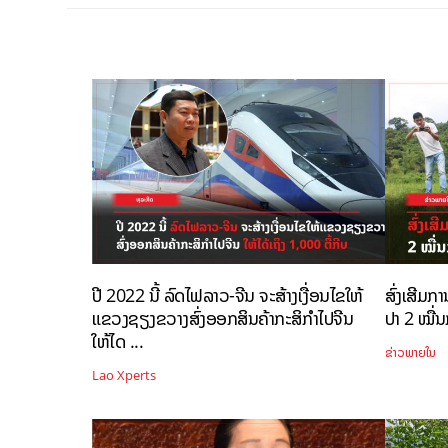
ປີ 2022 ນີ້ ລົດໄຟລາວ-ຈີນ ຈະສ້າງເງື່ອນໄຂໃຫ້
ສົ່ງເສີມກ
ແຂວງຊຽງຂວາງສົ່ງອອກສິນຄ້າກະສິກຳໄປຈີນ
ປາ 2 ໝື່ນກ
ໃຫ້ໄດ ...
ຂ່າວພາຍໃນ
Lao Xperts