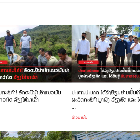
ານກະສິກຳ! ອັດຕະປືນຳເອົາແນວພັນ
ປະທານປະເທດ ໄດ້ລົງຢ້ຽມຢາມພື້ນທີ
ວ່າໂຕ ລ້ຽງໃສ່ນາເຂົ້າ
ຜະລິດກະສິກຳປູກຝັງ-ລ້ຽງສັດ ແລະ ໄ
...
ຂ່າວພາຍໃນ