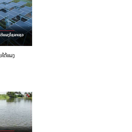
ຍໃຕ້ແຜງ