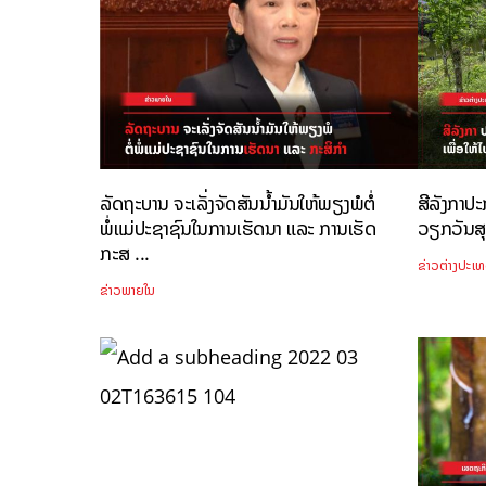
ລັດຖະບານ ຈະເລັ່ງຈັດສັນນ້ຳມັນໃຫ້ພຽງພໍຕໍ່
ສີລັງກາປ
ພໍ່ແມ່ປະຊາຊົນໃນການເຮັດນາ ແລະ ການເຮັດ
ວຽກວັນສຸກ
ກະສ ...
ຂ່າວຕ່າງປະເ
ຂ່າວພາຍໃນ