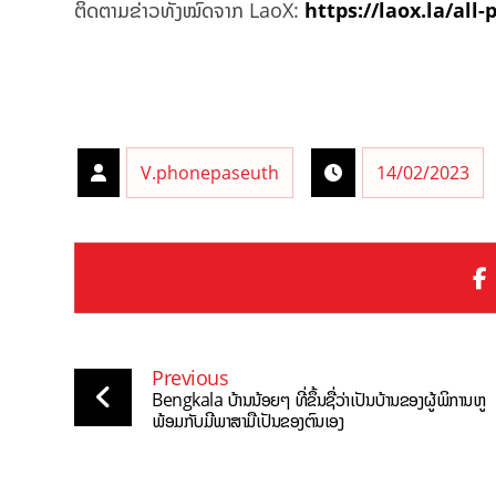
ຕິດຕາມຂ່າວທັງໝົດຈາກ LaoX:
https://laox.la/all-
V.phonepaseuth
14/02/2023
Previous
Bengkala ບ້ານນ້ອຍໆ ທີ່ຂຶ້ນຊື່ວ່າເປັນບ້ານຂອງຜູ້ພິການຫູ
ພ້ອມກັບມີພາສາມືເປັນຂອງຕົນເອງ