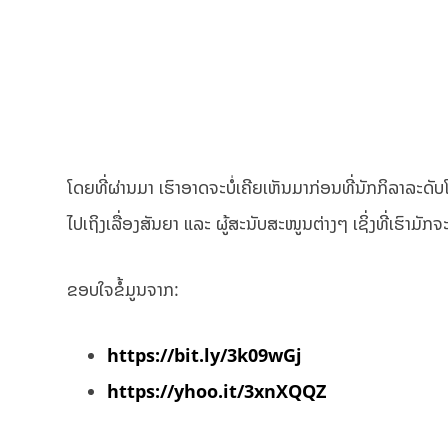
ໂດຍທີ່ຜ່ານມາ ເຮົາອາດຈະບໍ່ເຄີຍເຫັນມາກ່ອນທີ່ນັກກິລາລະດັບ
ໄປເຖິງເລື່ອງສັນຍາ ແລະ ຜູ້ສະນັບສະໜູນຕ່າງໆ ເຊິ່ງທີ່ເຮົາມັກຈະ
ຂອບໃຈຂໍ້ມູນຈາກ:
https://bit.ly/3k09wGj
https://yhoo.it/3xnXQQZ