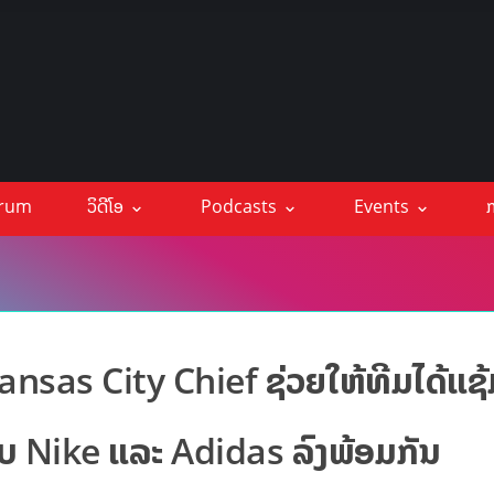
orum
ວິດີໂອ
Podcasts
Events
ກ
ນ Kansas City Chief ຊ່ວຍໃຫ້ທີມໄດ້ແຊ
ບ Nike ແລະ Adidas ລົງພ້ອມກັນ