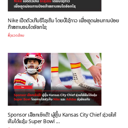
Nike ເປີດຕົວເກີບຣີໄຊເຄິນ ໂດຍບໍ່ໃຊ້ກາວ ເພື່ອຫຼຸດຜ່ອນການປ່ອຍ
ກ໊າສຄາບອນໄດອັອກໄຊ
ສິ່ງແວດລ້ອມ
Sponsor ເລືອກເອົາເດີ! ຜູ້ຫຼິ້ນ Kansas City Chief ຊ່ວຍໃຫ້
ທີມໄດ້ແຊ້ມ Super Bowl ...