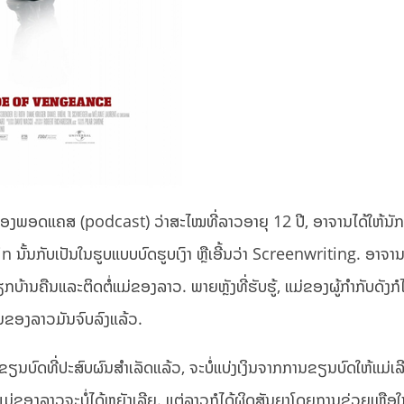
ອງພອດແຄສ (podcast) ວ່າສະໄໝທີ່ລາວອາຍຸ 12 ປີ,​ ອາຈານໄດ້ໃຫ້ນັກ
ກັບເປັນໃນຮູບແບບບົດຮູບເງົາ ຫຼືເອີ້ນວ່າ Screenwriting. ອາຈານໄດ້
ກບ້ານຄືນແລະຕິດຕໍ່ແມ່ຂອງລາວ. ພາຍຫຼັງທີ່ຮັບຮູ້, ແມ່ຂອງຜູ້ກຳກັບດັງກໍໄ
ຂອງລາວມັນຈົບລົງແລ້ວ.
ນັກຂຽນບົດທີ່ປະສົບຜົນສຳເລັດແລ້ວ, ຈະບໍ່ແບ່ງເງິນຈາກການຂຽນບົດໃຫ້ແມ່ເ
 ແມ່ຂອງລາວຈະບໍ່ໄດ້ຫຍັງເລີຍ. ແຕ່ລາວກໍໄດ້ຜິດສັນຍາໂດຍການຊ່ວຍເຫຼືອໃນ