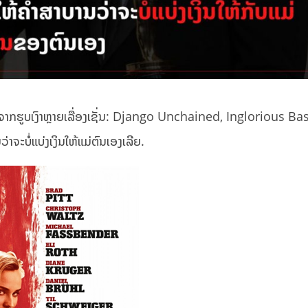
ດຈາກຮູບເງົາຫຼາຍເລື່ອງເຊັ່ນ: Django Unchained, Inglorious Ba
ຈະບໍ່ແບ່ງເງິນໃຫ້ແມ່ຕົນເອງເລີຍ.