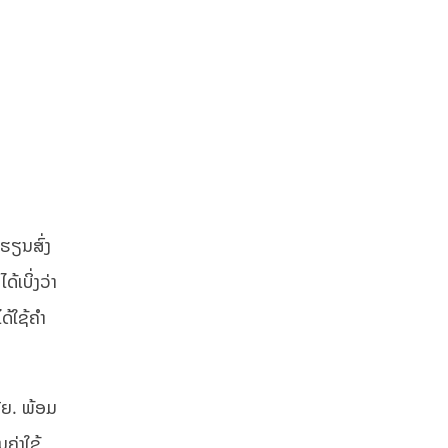
ຮຽນສົ່ງ
ເບິ່ງວ່າ
ດ້ໃຊ້ຄຳ
ລີຍ. ພ້ອມ
ຄ່າໃຊ້