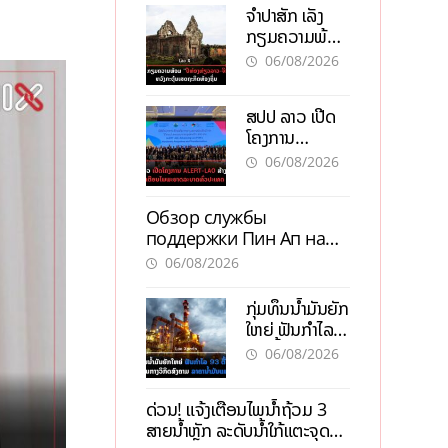
ຈຳປາສັກ ເລັ່ງ
ກຽມຄວາມພ້ອມ
“ປີທ່ອງທ່ຽວ
06/08/2026
ລາວ-ຈີນ 2027”
ຫວັງກະຕຸ້ນ
ສປປ ລາວ ເປີດ
ເສດຖະກິດ
ໂຄງການ
ທ້ອງຖິ່ນ
ALERT-LAO
06/08/2026
ສ້າງຕາໜ່າງ
ເຕືອນໄພພະຍາດ
Обзор службы
ລະບາດທົ່ວ
поддержки Пин Ап на
ປະເທດ
официальном сайте с
06/08/2026
актуальной
информацией
ກຸ່ມທຶນນ້ຳມັນຍັກ
ໃຫຍ່ ຟັນກຳໄລ
93 ຕື້ໂດລາ
06/08/2026
ທ່າມກາງວິກິດ
ສົງຄາມ ລາຄາ
ດ່ວນ! ແຈ້ງເຕືອນໄພນໍ້າຖ້ວມ 3
ນໍ້າມັນແພງ
ສາຍນໍ້າຫຼັກ ລະດັບນໍ້າໃກ້ແຕະຈຸດ