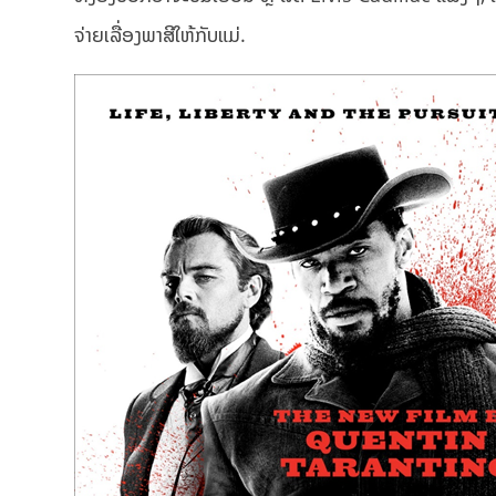
ຈ່າຍເລື່ອງພາສີໃຫ້ກັບແມ່.