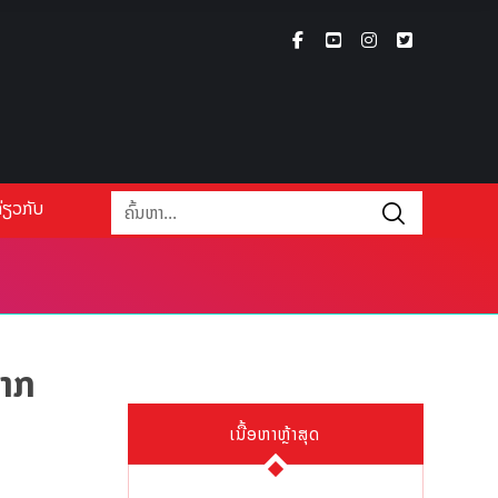
່ຽວກັບ
ຢາກ
ເນື້ອຫາຫຼ້າສຸດ