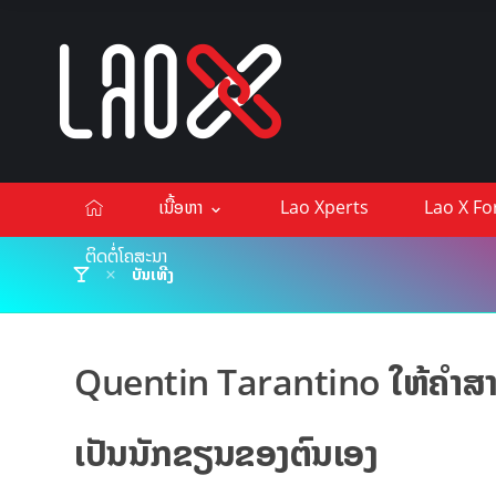
ເນື້ອຫາ
Lao Xperts
Lao X F
ຕິດຕໍ່ໂຄສະນາ
ບັນເທີງ
Quentin Tarantino ໃຫ້ຄຳສາບານ
ເປັນນັກຂຽນຂອງຕົນເອງ