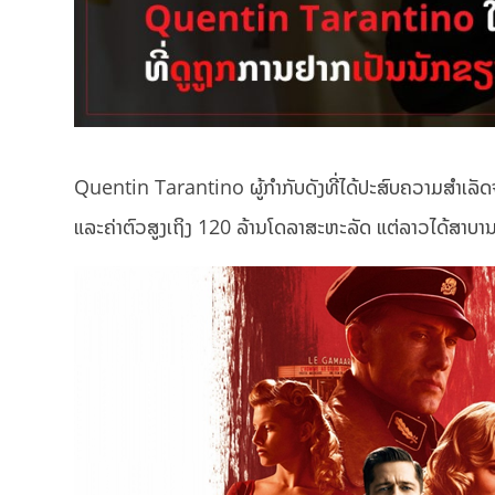
Quentin Tarantino ຜູ້ກຳກັບດັງທີ່ໄດ້ປະສົບຄວາມສຳເລັ
ແລະຄ່າຕົວສູງເຖິງ 120 ລ້ານໂດລາສະຫະລັດ ແຕ່ລາວໄດ້ສາບານວ່າ