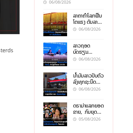
ອັນຕະລາຍ
06/08/2026
ລາຄາຄຳໂລກຟື້ນ
ໂຕແຮງ ດັນລາຄາ
ຄຳໃນລາວທະລຸ
06/08/2026
47 ລ້ານກີບຕໍ່
ບາດ
ລາວຖອດ
sterds
ບົດຮຽນ
ຫວຽດນາມ ສ້າງ
06/08/2026
ເສດຖະກິດເປັນ
ເຈົ້າຕົນເອງ ກ້າວສູ່
ນໍ້າມັນລາວປັບຕົວ
ເປົ້າໝາຍ 2035
ລົງທຸກຊະນິດ
ຕອບຮັບສັນຍານ
06/08/2026
ບວກຈາກຕະຫຼາດ
ໂລກ ແລະ ຊ່ອງ
ດຣາມ່າແລກຍອດ
ແຄບຮໍມູສ
ຂາຍ, ກົນຍຸດ
ການຕະຫຼາດສີ
05/08/2026
ເທົາ ຢາພິດ
ທຳລາຍທຸລະກິດ