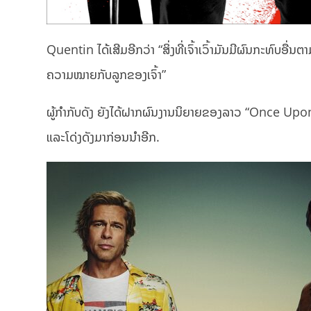
Quentin ໄດ້ເສີມອີກວ່າ “ສິ່ງທີ່ເຈົ້າເວົ້າມັນມີຜົນກະທົບອື່ນ
ຄວາມໝາຍກັບລູກຂອງເຈົ້າ”
ຜູ້ກຳກັບດັງ ຍັງໄດ້ຝາກຜົນງານນິຍາຍຂອງລາວ “Once Upon
ແລະໂດ່ງດັງມາກ່ອນນຳອີກ.