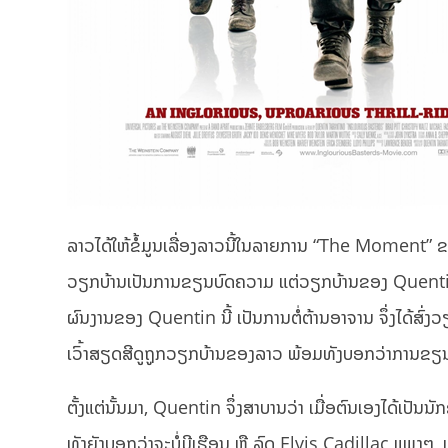
ລາວໄດ້ໃຫ້ຂໍ້ມູນເລື່ອງລາວນີ້ໃນລາຍການ “The Moment” ຂ
ວຽກບ້ານເປັນການຂຽນບົດຄວາມ ແຕ່ວຽກບ້ານຂອງ Quentin ນັ້ນ
ຜົນງານຂອງ Quentin ນີ້ ເປັນການຕໍ່ຕ້ານອາຈານ ຈຶ່ງໄດ້ສົ່ງວຽ
ເວົ້າສຽດສີດູຖູກວຽກບ້ານຂອງລາວ ພ້ອມທັງບອກວ່າການຂຽນ
ຕັ້ງແຕ່ນັ້ນມາ, Quentin ຈຶ່ງສາບານວ່າ ເມື່ອຕົນເອງໄດ້ເປັນ
ທັງຍັງບອກວ່າຈະບໍ່ມີເຮືອນ ຫຼື ລົດ Elvis Cadillac ແພງໆ,​