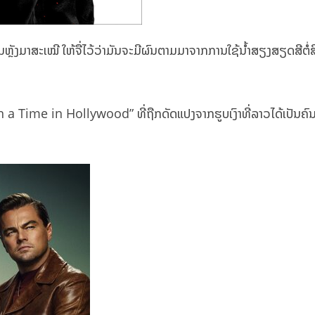
ຕາມຫຼັງມາສະເໝີ ໃຫ້ຈື່ໄວ້ວ່າມັນຈະມີຜົນຕາມມາຈາກການໃຊ້ນຳ້ສຽງສຽດສີຕໍ່ສິ່
 a Time in Hollywood” ທີ່ຖືກດັດແປງຈາກຮູບເງົາທີ່ລາວໄດ້ເປັນຄ