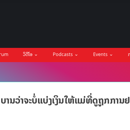
orum
ວິດີໂອ
Podcasts
Events
ກ
ວ່າຈະບໍ່ແບ່ງເງິນໃຫ້ແມ່ທີ່ດູຖູກການ