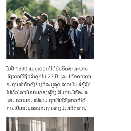
lse
qdi
m
Edi
r?
ໃນປີ 1990 ແມນເດລາກໍໄດ້ຮັບອິດສະຫຼະພາບ
ຫຼັງຈາກທີ່ຖືກຈຳຄຸກໄປ 27 ປີ ແລະ ໄດ້ອອກຈາກ
ສະຖານທີ່ກັກຂັງຢ່າງວິລະບູລຸດ ລາວເປັນທີ່ຮູ້ຈັກ
ໄປທົ່ວໂລກໃນນາມຂອງຜູ້ສົ່ງເສີມການໃຫ້ອະໄພ
ແລະ ຄວາມສະເໝີພາບ ຄຸກທີ່ໃຊ້ຂັງລາວກໍໄດ້
ກາຍເປັນອະນຸສອນສະຖານທາງປະຫວັດສາດ.