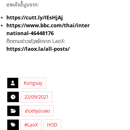
ຂອບໃຈຂໍ້ມູນຈາກ:
https://cutt.ly/IEsHjAj
https://www.bbc.com/thai/inter
national-46448176
ຕິດຕາມຂ່າວທັງໝົດຈາກ LaoX:
https://laox.la/all-posts/
Kongxay
22/09/2021
ຂ່າວຕ່າງປະເທດ
#LaoX
HOD