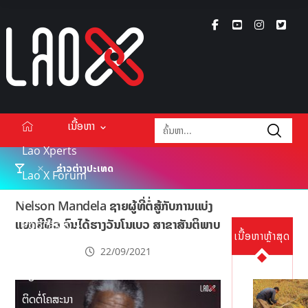
ເນື້ອຫາ
Lao Xperts
ຂ່າວຕ່າງປະເທດ
Lao X Forum
ວິດີໂອ
Nelson Mandela ຊາຍຜູ້ທີ່ຕໍ່ສູ້ກັບການແບ່ງ
ແຍກສີຜິວ ຈົນໄດ້ຮາງວັນໂນເບວ ສາຂາສັນຕິພາບ
Podcasts
ເນື້ອຫາຫຼ້າສຸດ
Events
22/09/2021
ກ່ຽວກັບ
ຕິດຕໍ່ໂຄສະນາ