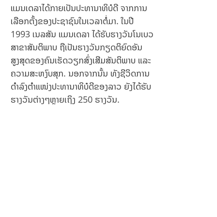
ແມນເດລາໄດ້ກາຍເປັນປະທານາທິບໍດີ ຈາກການ
ເລືອກຕັ້ງຂອງປະຊາຊົນໃນເວລາຕໍ່ມາ. ໃນປີ
1993 ເນລສັນ ແມນເດລາ ໄດ້ຮັບຮາງວັນໂນເບວ
ສາຂາສັນຕິພາບ ຖືເປັນຮາງວັນກຽດຕິຍົດອັນ
ສູງສຸດຂອງຄົນເຮັດວຽກສົ່ງເສີມສັນຕິພາບ ແລະ
ຄວາມສະຫງົບສຸກ. ນອກຈາກນັ້ນ ທັງຊີວິດການ
ດຳລົງຕຳແໜ່ງປະທານາທິບໍດີຂອງລາວ ຍັງໄດ້ຮັບ
ຮາງວັນຕ່າງໆຫຼາຍເຖິງ 250 ຮາງວັນ.