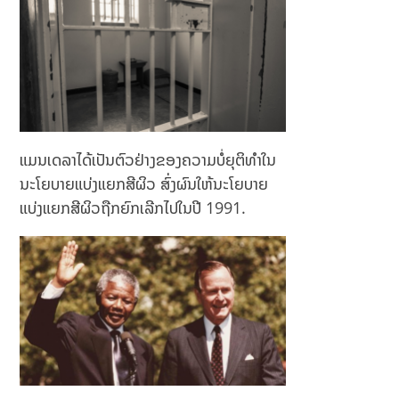
ແມນເດລາໄດ້ເປັນຕົວຢ່າງຂອງຄວາມບໍ່ຍຸຕິທຳໃນ
ນະໂຍບາຍແບ່ງແຍກສີຜິວ ສົ່ງຜົນໃຫ້ນະໂຍບາຍ
ແບ່ງແຍກສີຜິວຖືກຍົກເລີກໄປໃນປີ 1991.