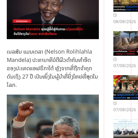
08/08/2026
ເນລສັນ ແມນເດລາ (Nelson Rolihlahla
Mandela) ປະທານາທິບໍດີຜິວດຳຄົນທຳອິດ
07/08/2026
ຂອງປະເທດແອຟຣິກາໃຕ້ ຫຼັງຈາກທີ່ຖືກຈຳຄຸກ
ດົນເຖິງ 27 ປີ ເປັນໜຶ່ງໃນຜູ້ນຳທີ່ຍິ່ງໃຫຍ່ທີ່ສຸດໃນ
ໂລກ.
07/08/2026