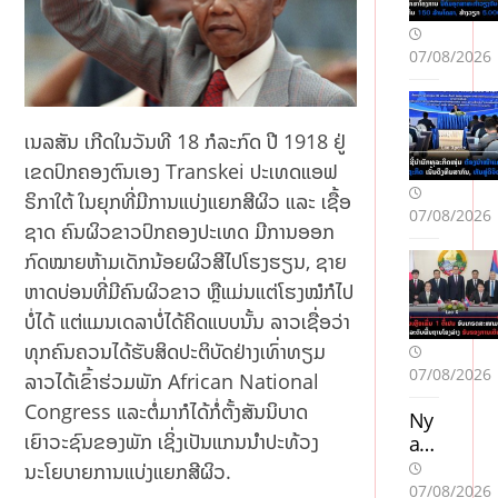
07/08/2026
ເນລສັນ ເກີດໃນວັນທີ 18 ກໍລະກົດ ປີ 1918 ຢູ່
ເຂດປົກຄອງຕົນເອງ Transkei ປະເທດແອຟ
ຣິກາໃຕ້ ໃນຍຸກທີ່ມີການແບ່ງແຍກສີຜິວ ແລະ ເຊື້ອ
07/08/2026
ຊາດ ຄົນຜິວຂາວປົກຄອງປະເທດ ມີການອອກ
ກົດໝາຍຫ້າມເດັກນ້ອຍຜິວສີໄປໂຮງຮຽນ, ຊາຍ
ຫາດບ່ອນທີ່ມີຄົນຜິວຂາວ ຫຼືແມ່ນແຕ່ໂຮງໝໍກໍໄປ
ບໍ່ໄດ້ ແຕ່ແມນເດລາບໍ່ໄດ້ຄິດແບບນັ້ນ ລາວເຊື່ອວ່າ
ທຸກຄົນຄວນໄດ້ຮັບສິດປະຕິບັດຢ່າງເທົ່າທຽມ
07/08/2026
ລາວໄດ້ເຂົ້າຮ່ວມພັກ African National
Congress ແລະຕໍ່ມາກໍໄດ້ກໍ່ຕັ້ງສັນນິບາດ
Ny
ເຍົາວະຊົນຂອງພັກ ເຊິ່ງເປັນແກນນຳປະທ້ວງ
a
cas
ນະໂຍບາຍການແບ່ງແຍກສີຜິວ.
ino
07/08/2026