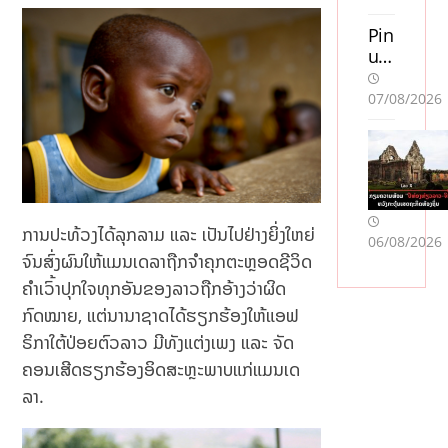
uta
n
Pin
sve
up
ns
Ca
k
sin
07/08/2026
lic
o
en
Oy
s
unl
so
arı:
m
Mo
acc
stb
ການປະທ້ວງໄດ້ລຸກລາມ ແລະ ເປັນໄປຢ່າງຍິ່ງໃຫຍ່
06/08/2026
ept
et
ຈົນສົ່ງຜົນໃຫ້ແມນເດລາຖືກຈຳຄຸກຕະຫຼອດຊີວິດ
era
AZ
r
ilə
ຄຳເວົ້າປຸກໃຈທຸກອັນຂອງລາວຖືກອ້າງວ່າຜິດ
Sw
Mü
ກົດໝາຍ, ແຕ່ນານາຊາດໄດ້ຮຽກຮ້ອງໃຫ້ແອຟ
ish
qa
ຣິກາໃຕ້ປ່ອຍຕົວລາວ ມີທັງແຕ່ງເພງ ແລະ ຈັດ
:
yis
ຄອນເສີດຮຽກຮ້ອງອິດສະຫຼະພາບແກ່ແມນເດ
En
əd
jä
ə
ລາ.
mf
Nə
öre
Tə