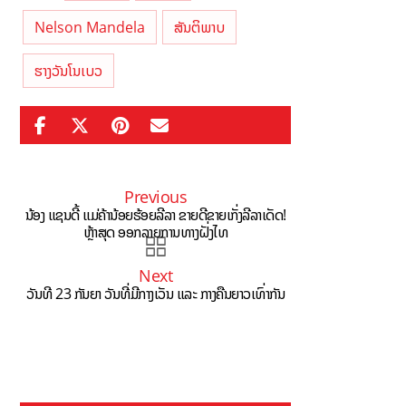
Nelson Mandela
ສັນຕິພາບ
ຮາງວັນໂນເບວ
Previous
ນ້ອງ ແຊນດີ້ ແມ່ຄ້ານ້ອຍຮ້ອຍລີລາ ຂາຍດີຂາຍເກັ່ງລີລາເດັດ!
ຫຼ້າສຸດ ອອກລາຍການທາງຝັ່ງໄທ
Next
ວັນທີ 23 ກັນຍາ ວັນທີ່ມີກາງເວັນ ແລະ ກາງຄືນຍາວເທົ່າກັນ