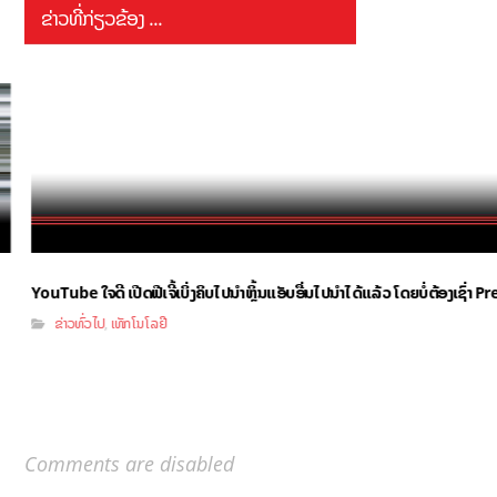
ຂ່າວທີ່ກ່ຽວຂ້ອງ ...
YouTube ໃຈດີ ເປີດຟີເຈີ້ເບິ່ງຄິບໄປນຳຫຼິ້ນແອັບອື່ນໄປນຳໄດ້ແລ້ວ ໂດຍບໍ່ຕ້ອງເຊົ່າ
ຂ່າວທົ່ວໄປ
ເທັກໂນໂລຢີ
,
Comments are disabled