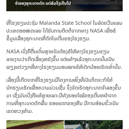
ທີ່ໂຮງຮຽນປະຖົມ Malanda State School ໃນລັດຄວີນແລນ
ປະເທດອອສເຕເລຍ ໄດ້ຮັບການຕິດຕໍ່ຈາາກທາງ NASA ເພື່ອຂໍ
ຂໍ້ມູນເລື່ອງອຸກະບາດທີ່ຕົກໃນເດີ່ນຂອງໂຮງຮຽນ.
NASA ເບິ່ງຄືຕື່ນເຕັ້ນຫຼາຍຈົນຕ້ອງຂໍໃຫ້ທາງໂຮງຮຽນຂຽນ
ລາຍງານວ່າເກີດເລື່ອງຫຍັງຂຶ້ນ ແຕ່ແທ້ໆແລ້ວອຸກະບາດນັ້ນເປັນ
ພຽງແຕ່ວຽກທີ່ທາງໂຮງຮຽນມອບໝາຍໃຫ້ເດັກນ້ອຍເຮັດເທົ່ານັ້ນ.
ເລື່ອງນີ້ເກີດຈາກທີ່ໂຮງຮຽນມີໂຄງການໜຶ່ງທີ່ເປັນກິດຈະກຳໃຫ້
ນັກຮຽນເຮັດເພື່ອຄວາມມ່ວນຊື່ນ ຈຶ່ງຈັດເຮັດອຸກະບາດຈຳລອງຂຶ້ນ
ມາ ເຊິ່ງມັນເບິ່ງຄືແທ້ຫຼາຍເພາະມີທັງຮອຍໄໝ້ຂອງເດີ່ນຫຍ້າຈາກ
ການທີ່ອຸກະບາດຕົກພື້ນ ຮອຍແຕກຂອງຫີນ ມີການອ້ອມຮົ້ວເປັນ
ເຂດຫວງຫ້າມ.