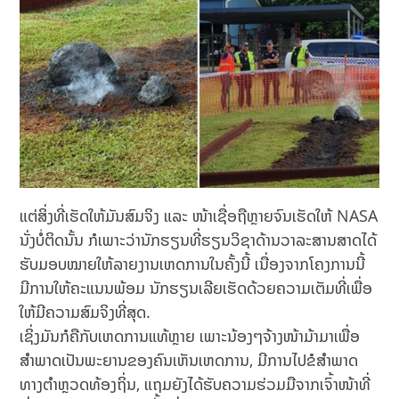
ແຕ່ສິ່ງທີ່ເຮັດໃຫ້ມັນສົມຈິງ ແລະ ໜ້າເຊື່ອຖືຫຼາຍຈົນເຮັດໃຫ້ NASA
ນັ່ງບໍ່ຕິດນັ້ນ ກໍເພາະວ່ານັກຮຽນທີ່ຮຽນວິຊາດ້ານວາລະສານສາດໄດ້
ຮັບມອບໝາຍໃຫ້ລາຍງານເຫດການໃນຄັ້ງນີ້ ເນື່ອງຈາກໂຄງການນີ້
ມີການໃຫ້ຄະແນນພ້ອມ ນັກຮຽນເລີຍເຮັດດ້ວຍຄວາມເຕັມທີ່ເພື່ອ
ໃຫ້ມີຄວາມສົມຈິງທີ່ສຸດ.
ເຊິ່ງມັນກໍຄືກັບເຫດການແທ້ຫຼາຍ ເພາະນ້ອງໆຈ້າງໜ້າມ້າມາເພື່ອ
ສຳພາດເປັນພະຍານຂອງຄົນເຫັນເຫດການ, ມີການໄປຂໍສຳພາດ
ທາງຕຳຫຼວດທ້ອງຖິ່ນ, ແຖມຍັງໄດ້ຮັບຄວາມຮ່ວມມືຈາກເຈົ້າໜ້າທີ່