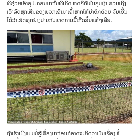
ທີ່ຊ່ວຍເອົາອຸປະກອນມາກັັ້ນທີ່ເກີດເຫດຄືກັບໃນຮູບເງົາ ລວມເຖິງ
ເອົາລົດສຸກເສີນຂອງພວກເຂົາມາເຂົ້າສາກໃຫ້ນຳອີກດ້ວຍ ຈົນເອີ້ນ
ໄດ້ວ່າເຮັດທຸກຢ່າງປານກັບເຫດການນີ້ເກີດຂຶ້ນແທ້ໆເລີຍ.
ຖ້າເຮົາເບິ່ງແບບບໍ່ຮູ້ເລື່ອງມາກ່ອນກໍອາດຈະຄິດວ່າເປັນເລື່ອງທີ່