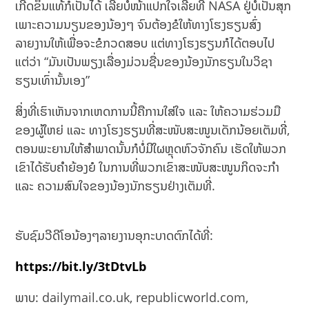
ເກີດຂຶ້ນແທ້ກໍເປັນໄດ້ ເລີຍບໍ່ໜ້າແປກໃຈເລີຍທີ່ NASA ຢູ່ບໍ່ເປັນສຸກ
ເພາະຄວາມນຽນຂອງນ້ອງໆ ຈົນຕ້ອງຂໍໃຫ້ທາງໂຮງຮຽນສົ່ງ
ລາຍງານໃຫ້ເພື່ອຈະຂໍກວດສອບ ແຕ່ທາງໂຮງຮຽນກໍໄດ້ຕອບໄປ
ແຕ່ວ່າ “ມັນເປັນພຽງເລື່ອງມ່ວນຊື່ນຂອງນ້ອງນັກຮຽນໃນວິຊາ
ຮຽນເທົ່ານັ້ນເອງ”
ສິ່ງທີ່ເຮົາເຫັນຈາກເຫດການນີ້ຄືການໃສ່ໃຈ ແລະ ໃຫ້ຄວາມຮ່ວມມື
ຂອງຜູ້ໃຫຍ່ ແລະ ທາງໂຮງຮຽນທີ່ສະໜັບສະໜູນເດັກນ້ອຍເຕັມທີ່,
ຕອນພະຍານໃຫ້ສຳພາດນັ້ນກໍບໍ່ມີໃຜຫຼຸດຫົວຈັກຄົນ ເຮັດໃຫ້ພວກ
ເຂົາໄດ້ຮັບຄຳຍ້ອງຍໍ ໃນການທີ່ພວກເຂົາສະໜັບສະໜູນກິດຈະກຳ
ແລະ ຄວາມສົນໃຈຂອງນ້ອງນັກຮຽນຢ່າງເຕັມທີ່.
ຮັບຊົມວີດີໂອນ້ອງໆລາຍງານອຸກະບາດຕົກໄດ້ທີ່:
https://bit.ly/3tDtvLb
ພາບ: dailymail.co.uk, republicworld.com,