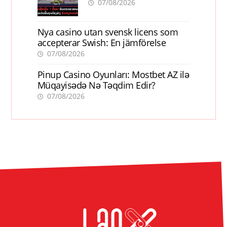
ການເຕີບໂຕ
07/08/2026
Nya casino utan svensk licens som
accepterar Swish: En jämförelse
07/08/2026
Pinup Casino Oyunları: Mostbet AZ ilə
Müqayisədə Nə Təqdim Edir?
07/08/2026