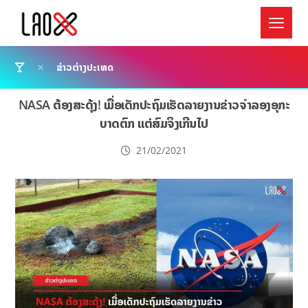
ຂ່າວຕ່າງປະເທດ
NASA ຕ້ອງສະດຸ້ງ! ເມື່ອເດັກປະຖົມເຮັດລາຍງານຂ່າວຈຳລອງອຸກະ
ບາດຕົກ ແຕ່ສົມຈິງເກີນໄປ
21/02/2021