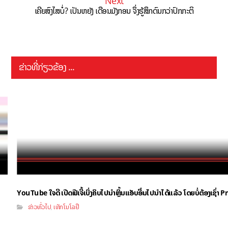
Next
ເຄີຍສົງໄສບໍ່? ເປັນຫຍັງ ເດືອນມັງກອນ ຈຶ່ງຮູ້ສຶກດົນກວ່າປົກກະຕິ
ຂ່າວທີ່ກ່ຽວຂ້ອງ ...
YouTube ໃຈດີ ເປີດຟີເຈີ້ເບິ່ງຄິບໄປນຳຫຼິ້ນແອັບອື່ນໄປນຳໄດ້ແລ້ວ ໂດຍບໍ່ຕ້ອງເຊົ່
ຂ່າວທົ່ວໄປ
ເທັກໂນໂລຢີ
,