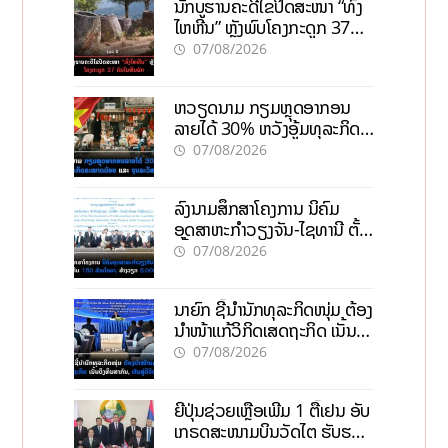
ນັກບູຮານຄະດີໄຂປິດສະໜາ “ທົ່ງ
ໄຫຫີນ” ຫຼັງພົບໂຄງກະດູກ 37
ຄົນໃນຫີນຍັກ
07/08/2026
ຫວຽດນາມ ກຽມຫຼຸດອາກອນ
ລາຍໄດ້ 30% ຫວັງອູ້ມທຸລະກິດ
ຂະໜາດນ້ອຍ ແລະ ຈຸນລະ
07/08/2026
ວິສາຫະກິດ
ລົງນາມສຶກສາໂຄງການ ນິຄົມ
ອຸດສາຫະກຳວຽງຈັນ-ໄຊທານີ ຕັ້ງ
ເປົ້າດຶງທຶນ 150 ລ້ານໂດລາ, ສ້າງ
07/08/2026
ວຽກ 5.000 ຕຳແໜ່ງ
ນາຍົກ ຊີ້ນຳນັກທຸລະກິດໜຸ່ມ ຕ້ອງ
ນຳໜ້າແກ້ວິກິດເສດຖະກິດ ເນັ້ນດຶງ
ທຶນສາກົນ, ຫັນສູ່ດິຈິຕອນ
07/08/2026
ຍີ່ປຸ່ນຊ່ວຍເຫຼືອເພີ່ມ 1 ຕື້ເຢນ ອັບ
ເກຣດສະໜາມບິນວັດໄຕ ຮັບຮອງ