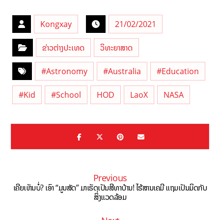
Kongxay
21/02/2021
ຂ່າວຕ່າງປະເທດ
ວິທະຍາສາດ
#Astronomy
#Australia
#Education
#Kid
#School
HOD
LaoX
NASA
Previous
ເຄີຍເຫັນບໍ່? ເອົາ “ມູນສັດ” ມາເຮັດເປັນສີທາບ້ານ! ໄຮ້ສານເຄມີ ແຖມເປັນມິດກັບ
ສິ່ງແວດລ້ອມ