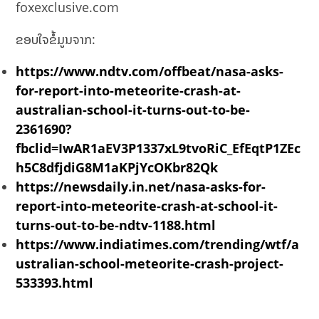
foxexclusive.com
ຂອບໃຈຂໍ້ມູນຈາກ:
https://www.ndtv.com/offbeat/nasa-asks-
for-report-into-meteorite-crash-at-
australian-school-it-turns-out-to-be-
2361690?
fbclid=IwAR1aEV3P1337xL9tvoRiC_EfEqtP1ZEc
h5C8dfjdiG8M1aKPjYcOKbr82Qk
https://newsdaily.in.net/nasa-asks-for-
report-into-meteorite-crash-at-school-it-
turns-out-to-be-ndtv-1188.html
https://www.indiatimes.com/trending/wtf/a
ustralian-school-meteorite-crash-project-
533393.html