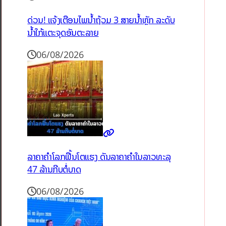
ດ່ວນ! ແຈ້ງເຕືອນໄພນໍ້າຖ້ວມ 3 ສາຍນໍ້າຫຼັກ ລະດັບ
ນໍ້າໃກ້ແຕະຈຸດອັນຕະລາຍ
06/08/2026
ລາຄາຄຳໂລກຟື້ນໂຕແຮງ ດັນລາຄາຄຳໃນລາວທະລຸ
47 ລ້ານກີບຕໍ່ບາດ
06/08/2026