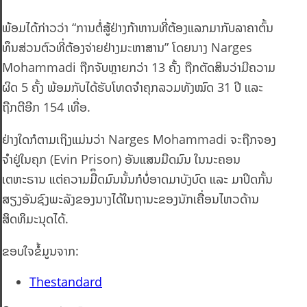
ພ້ອມໄດ້ກ່າວວ່າ “ການຕໍ່ສູ້ຢ່າງກ້າຫານທີ່ຕ້ອງແລກມາກັບລາຄາຕົ້ນ
ທຶນສ່ວນຕົວທີ່ຕ້ອງຈ່າຍຢ່າງມະຫາສານ” ໂດຍນາງ Narges
Mohammadi ຖືກຈັບຫຼາຍກວ່າ 13 ຄັ້ງ ຖືກຕັດສິນວ່າມີຄວາມ
ຜິດ 5 ຄັ້ງ ພ້ອມກັບໄດ້ຮັບໂທດຈຳຄຸກລວມທັງໝົດ 31 ປີ ແລະ
ຖືກຕີອີກ 154 ເທື່ອ.
ຢ່າງໃດກໍຕາມເຖິງແມ່ນວ່າ Narges Mohammadi ຈະຖືກຈອງ
ຈຳຢູ່ໃນຄຸກ (Evin Prison) ອັນແສນມືດມົນ ໃນນະຄອນ
ເຕຫະຣານ ແຕ່ຄວາມມືຶດມົນນັ້ນກໍບໍ່ອາດມາບັງບົດ ແລະ ມາປິດກັ້ນ
ສຽງອັນຊົງພະລັງຂອງນາງໄດ້ໃນຖານະຂອງນັກເຄື່ອນໄຫວດ້ານ
ສິດທິມະນຸດໄດ້.
ຂອບໃຈຂໍ້ມູນຈາກ:
Thestandard