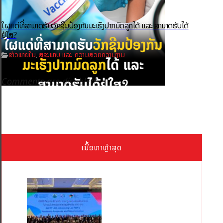
ໃຜແດ່ທີ່ສາມາດຮັບວັກຊີນປ້ອງກັນມະເຮັງປາກມົດລູກໄດ້ ແລະ ສາມາດຮັບໄດ້
ຢູ່ໃສ?
ຂ່າວພາຍໃນ
ສຸຂະພາບ ແລະ ຄວາມສວຍຄວາມງາມ
,
Comments are disabled
ເນື້ອຫາຫຼ້າສຸດ