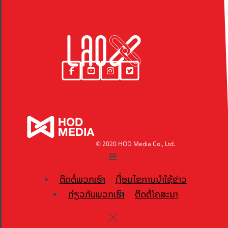
© 2020 HOD Media Co., Ltd.
ຕິດຕໍ່ພວກເຮົາ
ເງື່ອນໄຂການນຳໃຊ້ຂ່າວ
ກ່ຽວກັບພວກເຮົາ
ຕິດຕໍ່ໂຄສະນາ