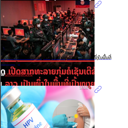
ສະຫະລັດ ເປີດສາກທະລາຍກຸ່ມຄໍເຊັນເຕີຂ້າມຊາດ ລະບຸ ລາວ ເປັນໜຶ່ງໃນພື້ນທີ່
ເປົ້າໝາຍຫຼັກ
Uncategorized