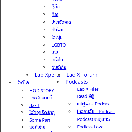
ຊີວິດ
ກິລາ
ປະຫວັດສາດ
ສັດໂລກ
ໄວໜຸ່ມ
LGBTQ+
ເກມ
ຄຣິບໂຕ
ວັນສຳຄັນ
Lao Xperts
Lao X Forum
Podcasts
ວິດີໂອ
Lao X Files
HOD STORY
Read ອີ່ຫຼີ
Lao X ບອກຕໍ່
ແມ່ຕູ້ເລົ່າ – Podcast
32-IT
ປ້າສອນລົ່ມ – Podcast
ໃສ່ລອງເຮັດເບີງດຸ
Podcast ຫຍັງເກາະ?
Some Part
Endless Love
ນັດກັນກິນ