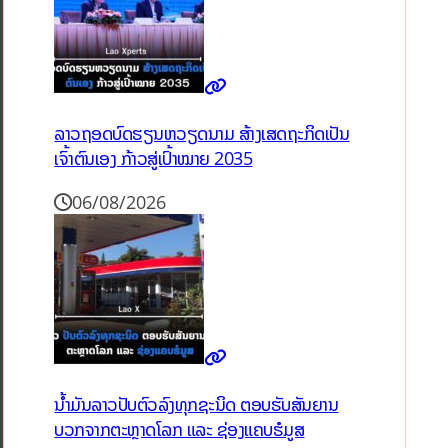
ລາວຖອດບົດຮຽນຫວຽດນາມ ສ້າງເສດຖະກິດເປັນ
ເຈົ້າຕົນເອງ ກ້າວສູ່ເປົ້າໝາຍ 2035
06/08/2026
ນໍ້າມັນລາວປັບຕົວລົງທຸກຊະນິດ ຕອບຮັບສັນຍານ
ບວກຈາກຕະຫຼາດໂລກ ແລະ ຊ່ອງແຄບຮໍມູສ