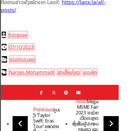
ຕິດຕາມຂ່າວທັງໝົດຈາກ LaoX:
https://laox.la/all-
posts/
Kongxay
07/10/2023
ຂ່າວຕ່າງປະເທດ
Narges Mohammadi
ນັກເຄື່ອນໄຫວ
ລາວເອັກ
Next
Mega
MSME Fair
Previous
ຮູບເ
2023 ຈະຊ່ວຍ
ງົາ ‘Taylor
ເປີດຕະຫຼາດ
Swift: Eras
ສົ່ງເສີມຜູ້ປະກອບ
Tour’ ຍອດຂາຍ
ການລາວ ແລະ