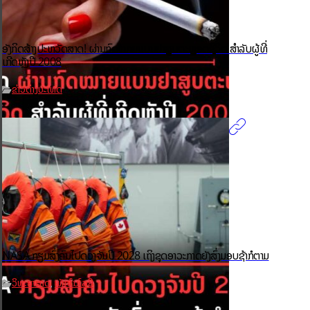
ອັງກິດສ້າງປະຫວັດສາດ! ຜ່ານກົດໝາຍແບນຢາສູບຕະຫຼອດຊີວິດ ສຳລັບຜູ້ທີ່
ເກີດຫຼັງປີ 2008
ຂ່າວຕ່າງປະເທດ
NASA ກຽມສົ່ງຄົນໄປດວງຈັນປີ 2028 ເຖິງຊຸດອາວະກາດຍັງສົ່ງມອບຊ້າກໍຕາມ
ວິທະຍາສາດ
ເທັກໂນໂລຢີ
,