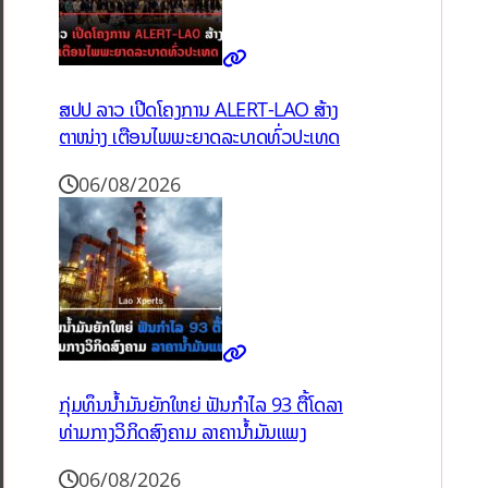
ສປປ ລາວ ເປີດໂຄງການ ALERT-LAO ສ້າງ
ຕາໜ່າງ ເຕືອນໄພພະຍາດລະບາດທົ່ວປະເທດ
06/08/2026
ກຸ່ມທຶນນ້ຳມັນຍັກໃຫຍ່ ຟັນກຳໄລ 93 ຕື້ໂດລາ
ທ່າມກາງວິກິດສົງຄາມ ລາຄານໍ້າມັນແພງ
06/08/2026