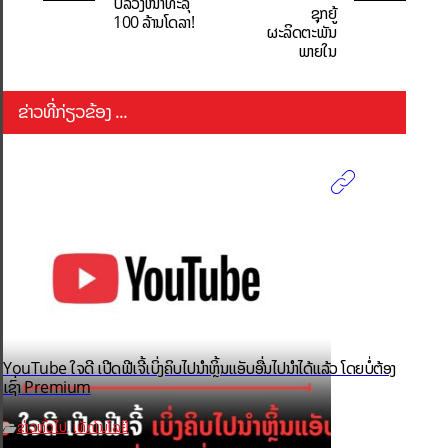
ປີ້ລ່ວງໜ້າທະລຸ
ຊຸກຍູ້
100 ລ້ານໂດລາ!
ຜະລິດຕະພັນ
ພາຍໃນ
ຂ່າວທີ່ກ່ຽວຂ້ອງ ...
YouTube ໃຈດີ ເປີດຟີເຈີ້ເບິ່ງຄິບໄປນຳຫຼິ້ນແອັບອື່ນໄປນຳໄດ້ແລ້ວ ໂດຍບໍ່ຕ້ອງ
ເຊົ່າ Premium
ຂ່າວທົ່ວໄປ
ເທັກໂນໂລຢີ
,