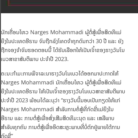
ນັກເຄື່ອນໄຫວ Narges Mohammadi ຜູ້ຕໍ່ສູ້ເພື່ອສິດທິແມ່
ຍິງໃນປະເທດອີຣານ ຈົນຖືກລົງໂທດຈຳຄຸກດົນກວ່າ 30 ປີ ແລະ ຍັງ
ຖືກຈອງຈຳຈົນຮອດຕອນນີ້ ໄດ້ຮັບເລືອກໃຫ້ເປັນເຈົ້າຂອງຮາງວັນໂນ
ເບວສາຂາສັນຕິພາບ ປະຈຳປີ 2023.
ຄະນະກຳມະການພິຈາລະນາຮາງວັນໂນເບວໄດ້ອອກມາປະກາດໃຫ້
Narges Mohammadi ນັກເຄື່ອນໄຫວ ຜູ້ຕໍ່ສູ້ເພື່ອສິດທິແມ່
ຍິງໃນປະເທດອີຣານ ໃຫ້ເປັນເຈົ້າຂອງຮາງວັນໂນເບວສາຂາສັນຕິພາບ
ປະຈຳປີ 2023 ພ້ອມໄດ້ລະບຸວ່າ “ຮາງວັນນີ້ມອບເປັນກຽດໃຫ້ແກ່
Narges Mohammadi ສຳລັບການຄໍ່ສູ້ທີ່ກົດຂີ່ແມ່ຍິງໃນ
ອີຣານ ແລະ ການຕໍ່ສູ້ເພື່ອສົ່ງເສີມສິດທິມະນຸດ ແລະ ເສລີພາບ
ສຳລັບທຸກຄົນ ການຕໍ່ສູ້ເພື່ອອິດສະຫຼະພາບທີ່ບໍ່ຕົກຢູ່ພາຍໃຕ້ການ
ກົດຂີ່”