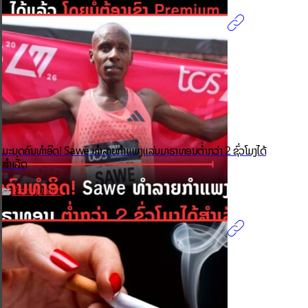
ມະນຸດຄົນທຳອິດ! Sawe ທຳລາຍກຳແພງແລ່ນມາຣາທອນຕ່ຳກວ່າ 2 ຊົ່ວໂມງໄດ້
ສຳເລັດ
ຂ່າວຕ່າງປະເທດ