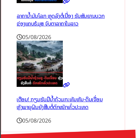
ລາຄານ້ຳມັນໂລກ ຫຼຸດລົງຕໍ່ເນື່ອງ ຮັບສັນຍານບວກ
ຊ່ອງແຄບຮໍມຸສ ຈັບຕາລາຄາໃນລາວ
05/08/2026
ເຕືອນ! ກຽມຮັບມືນໍ້າຖ້ວມກະທັນຫັນ-ດິນເຈື່ອນ
ຫຼັງພາຍຸຝົນຍັງສືບຕໍ່ຕົກໜັກທົ່ວປະເທດ
05/08/2026