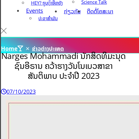
Science Talk
HEY? ຮູບເງົາອີ່ຫຍັງ
Events
ກ່ຽວກັບ
ຕິດຕໍ່ໂຄສະນາ
ປະຊາສຳພັນ
Home
ຂ່າວຕ່າງປະເທດ
Narges Mohammadi ນັກສິດທິມະນຸດ
ຊົນອີຣານ ຄວ້າຮາງວັນໂນເບວສາຂາ
ສັນຕິພາບ ປະຈຳປີ 2023
07/10/2023