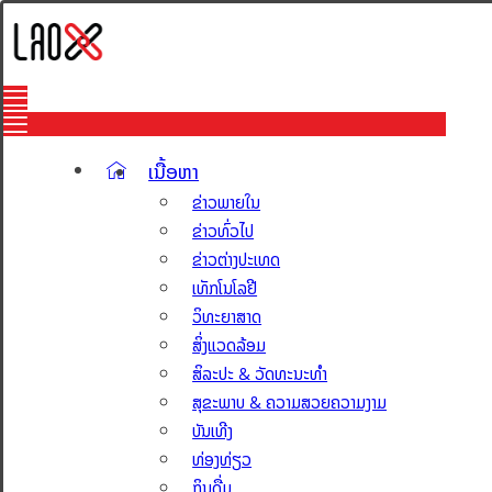
ເນື້ອຫາ
ຂ່າວພາຍໃນ
ຂ່າວທົ່ວໄປ
ຂ່າວຕ່າງປະເທດ
ເທັກໂນໂລຢີ
ວິທະຍາສາດ
ສິ່ງແວດລ້ອມ
ສິລະປະ & ວັດທະນະທຳ
ສຸຂະພາບ & ຄວາມສວຍຄວາມງາມ
ບັນເທີງ
ທ່ອງທ່ຽວ
ກິນດື່ມ