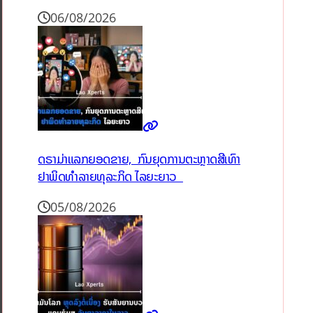
06/08/2026
ດຣາມ່າແລກຍອດຂາຍ, ກົນຍຸດການຕະຫຼາດສີເທົາ
ຢາພິດທຳລາຍທຸລະກິດ ໄລຍະຍາວ
05/08/2026