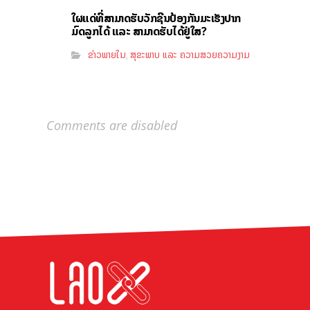
ໃຜແດ່ທີ່ສາມາດຮັບວັກຊີນປ້ອງກັນມະເຮັງປາກ
ມົດລູກໄດ້ ແລະ ສາມາດຮັບໄດ້ຢູ່ໃສ?
ຂ່າວພາຍໃນ
ສຸຂະພາບ ແລະ ຄວາມສວຍຄວາມງາມ
,
Comments are disabled