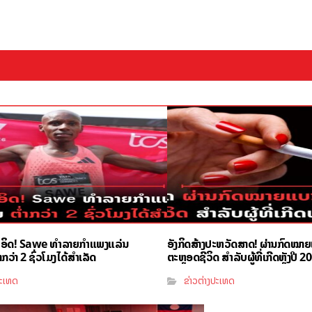
ຳອິດ! Sawe ທຳລາຍກຳແພງແລ່ນ
ອັງກິດສ້າງປະຫວັດສາດ! ຜ່ານກົດໝາ
ວ່າ 2 ຊົ່ວໂມງໄດ້ສຳເລັດ
ຕະຫຼອດຊີວິດ ສຳລັບຜູ້ທີ່ເກີດຫຼັງປີ 2
ປະເທດ
ຂ່າວຕ່າງປະເທດ