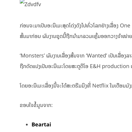
ກ່ອນຈະມາເປັນອະນິເມະສຸດໂດ່ງດັງໄປທົ່ວໂລກຢ່າງເລື່ອງ On
ສັ້ນມາກ່ອນ ຜົນງານຊຸດນີ້ຖືກນຳມາລວມເຫຼັ້ມອອກວາງຈຳໜ່າຍ
‘Monsters’ ຜົນງານເລື່ອງສັ້ນຈາກ ‘Wanted’ ເປັນເລື່ອງລາ
ຖືກດັດແປງເປັນອະນິເມະໂດຍສະຕູດິໂອ E&H production ແລ
ໂດຍອະນິເມະເລື່ອງນີ້ຈະໄດ້ສະຕຣີມມິງທີ່ Netflix ໃນເດືອ
ຂອບໃຈຂໍ້ມູນຈາກ:
Beartai