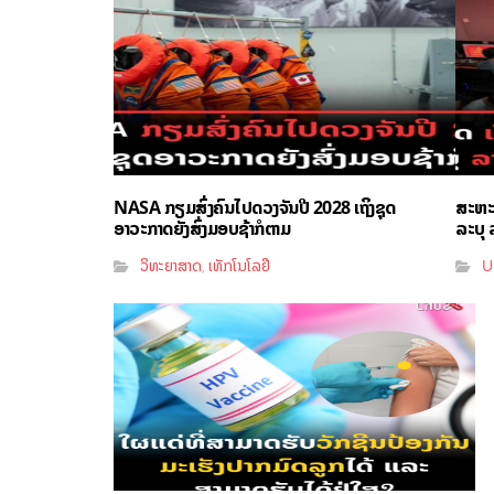
NASA ກຽມສົ່ງຄົນໄປດວງຈັນປີ 2028 ເຖິງຊຸດ
ສະຫະລ
ອາວະກາດຍັງສົ່ງມອບຊ້າກໍຕາມ
ລະບຸ ລ
ວິທະຍາສາດ
ເທັກໂນໂລຢີ
U
,