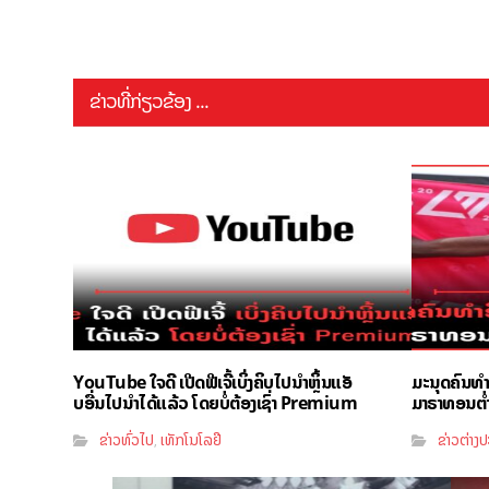
ຂ່າວທີ່ກ່ຽວຂ້ອງ ...
YouTube ໃຈດີ ເປີດຟີເຈີ້ເບິ່ງຄິບໄປນຳຫຼິ້ນແອັ
ມະນຸດຄົນທ
ບອື່ນໄປນຳໄດ້ແລ້ວ ໂດຍບໍ່ຕ້ອງເຊົ່າ Premium
ມາຣາທອນຕ່ຳກ
ຂ່າວທົ່ວໄປ
ເທັກໂນໂລຢີ
ຂ່າວຕ່າງ
,