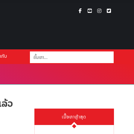
ວກັບ
ແລ້ວ
ເນື້ອຫາຫຼ້າສຸດ