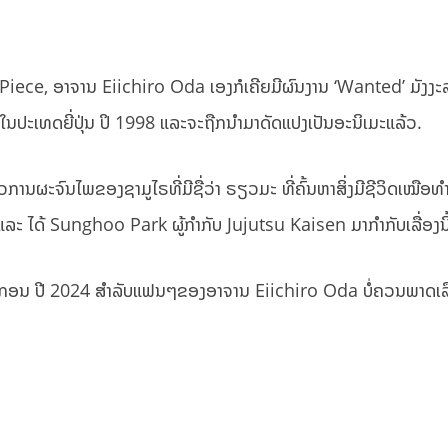
e Piece, ອາຈານ Eiichiro Oda ເອງກໍເຄີຍມີຜົນງານ ‘Wanted’ ມັງງະ
ໃນປະເທດຍີ່ປຸ່ນ ປິ 1998 ແລະຈະຖືກນຳມາດັດແປງເປັນອະນິເມະແລ້ວ.
ວການຜະຈົນໄພຂອງຊາມູໄຣທີ່ມີຊື່ວ່າ ຣຽວມະ ທີ່ຄົ້ນຫາສິ່ງມີຊີວິດເໝືອ
ະ ໄດ້ Sunghoo Park ຜູ້ກຳກັບ Jujutsu Kaisen ມາກຳກັບເລື່ອງນີ
ນມັງກອນ ປີ 2024 ສຳລັບແຟນໆຂອງອາຈານ Eiichiro Oda ບໍ່ຄວນພາດເລື່