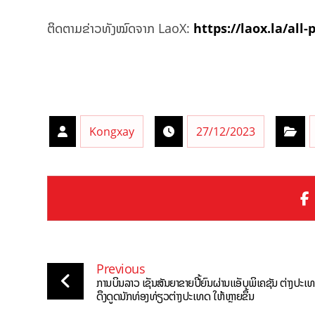
ຕິດຕາມຂ່າວທັງໝົດຈາກ LaoX:
https://laox.la/all-
Kongxay
27/12/2023
Previous
ການບິນລາວ ເຊັນສັນຍາຂາຍປີ້ຍົນຜ່ານແອັບພິເຄຊັນ ຕ່າງປະເ
ດຶງດູດນັກທ່ອງທ່ຽວຕ່າງປະເທດ ໃຫ້ຫຼາຍຂຶ້ນ