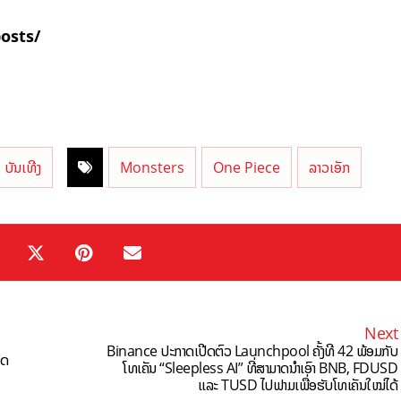
posts/
ບັນເທີງ
Monsters
One Piece
ລາວເອັກ
Next
Binance ປະກາດເປີດຕົວ Launchpool ຄັ້ງທີ 42 ພ້ອມກັບ
ທດ
ໂທເຄັນ “Sleepless AI” ທີ່ສາມາດນຳເອົາ BNB, FDUSD
ແລະ TUSD ໄປຟາມເພື່ອຮັບໂທເຄັນໃໝ່ໄດ້