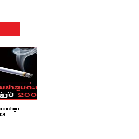
информацией
ຍແບນຢາສູບ
008