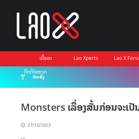
ເນື້ອຫາ
Lao Xperts
Lao X For
ຕິດຕໍ່ໂຄສະນາ
ບັນເທີງ
Monsters ເລື່ອງສັ້ນກ່ອນຈະເປ
27/12/2023