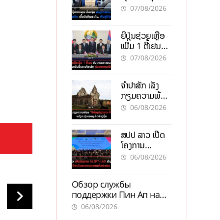
ຕ້ອງນຳໜ້າແກ້
ຕຳແໜ່ງ
07/08/2026
ວິກິດເສດຖະກິດ
ເນັ້ນດຶງທຶນ
ຍີ່ປຸ່ນຊ່ວຍເຫຼືອ
ສາກົນ, ຫັນສູ່ດິຈິ
ເພີ່ມ 1 ຕື້ເຢນ
ຕອນ
ອັບເກຣດ
07/08/2026
ສະໜາມບິນວັດ
ໄຕ ຮັບຮອງການ
ຈຳປາສັກ ເລັ່ງ
ເຕີບໂຕ
ກຽມຄວາມພ້ອມ
“ປີທ່ອງທ່ຽວ
06/08/2026
ລາວ-ຈີນ 2027”
ຫວັງກະຕຸ້ນ
ສປປ ລາວ ເປີດ
ເສດຖະກິດ
ໂຄງການ
ທ້ອງຖິ່ນ
ALERT-LAO
06/08/2026
ສ້າງຕາໜ່າງ
ເຕືອນໄພພະຍາດ
Обзор службы
ລະບາດທົ່ວ
поддержки Пин Ап на
ປະເທດ
официальном сайте с
06/08/2026
актуальной