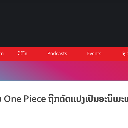
um
ວິດີໂອ
Podcasts
Events
ກ່ຽ
ັນ One Piece ຖືກດັດແປງເປັນອະນິເມະ