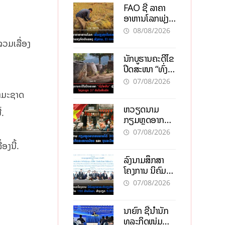
FAO ຊີ້ ລາຄາ
ອາຫານໂລກພຸ່ງ
ສູງສຸດໃນຮອບ 3
08/08/2026
ປີ ຈາກແຮງ
ລວມເລື່ອງ
ກົດດັນຂອງ
ນັກບູຮານຄະດີໄຂ
ສົງຄາມ, El
ປິດສະໜາ “ທົ່ງ
nino
ໄຫຫີນ” ຫຼັງພົບ
07/08/2026
ໂຄງກະດູກ 37
ທຳມະຊາດ
ຄົນໃນຫີນຍັກ
ຫວຽດນາມ
້.
ກຽມຫຼຸດອາກອນ
ລາຍໄດ້ 30%
07/08/2026
ຫວັງອູ້ມທຸລະກິດ
ອງນີ້.
ຂະໜາດນ້ອຍ
ລົງນາມສຶກສາ
ແລະ ຈຸນລະ
ໂຄງການ ນິຄົມ
ວິສາຫະກິດ
ອຸດສາຫະກຳ
07/08/2026
ວຽງຈັນ-ໄຊທານີ
ຕັ້ງເປົ້າດຶງທຶນ
ນາຍົກ ຊີ້ນຳນັກ
150 ລ້ານໂດລາ,
ທຸລະກິດໜຸ່ມ
ສ້າງວຽກ 5.000