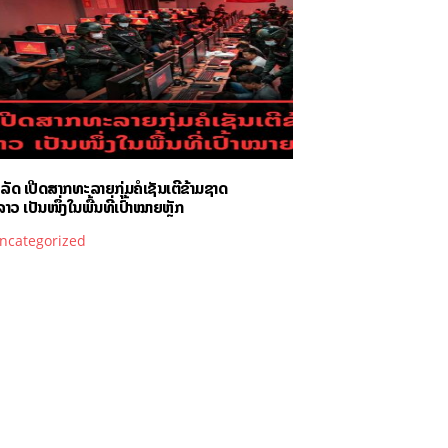
ັດ ເປີດສາກທະລາຍກຸ່ມຄໍເຊັນເຕີຂ້າມຊາດ
າວ ເປັນໜຶ່ງໃນພື້ນທີ່ເປົ້າໝາຍຫຼັກ
ncategorized