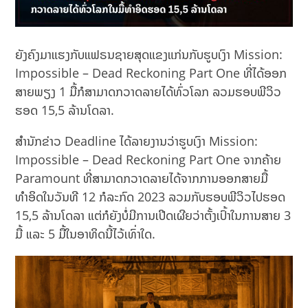
ຍັງຄົງມາແຮງກັບແຟຣນຊາຍສຸດແຂງແກ່ນກັບຮູບເງົາ Mission:
Impossible – Dead Reckoning Part One ທີ່ໄດ້ອອກ
ສາຍພຽງ 1 ມື້ກໍສາມາດກວາດລາຍໄດ້ທົ່ວໂລກ ລວມຮອບພີວິວ
ຮອດ 15,5​ ລ້ານໂດລາ.
ສຳນັກຂ່າວ Deadline ໄດ້ລາຍງານວ່າຮູບເງົາ Mission:
Impossible – Dead Reckoning Part One ຈາກຄ້າຍ
Paramount ທີ່ສາມາດກວາດລາຍໄດ້ຈາກການອອກສາຍມື້
ທຳອິດໃນວັນທີ 12 ກໍລະກົດ 2023 ລວມກັບຮອບພີວິວໄປຮອດ
15,5 ລ້ານໂດລາ ແຕ່ກໍຍັງບໍ່ມີການເປີດເຜີຍວ່າຕັ້ງເປົ້າໃນການສາຍ 3
ມື້ ແລະ 5 ມື້ໃນອາທິດນີ້ໄວ້ເທົ່າໃດ.