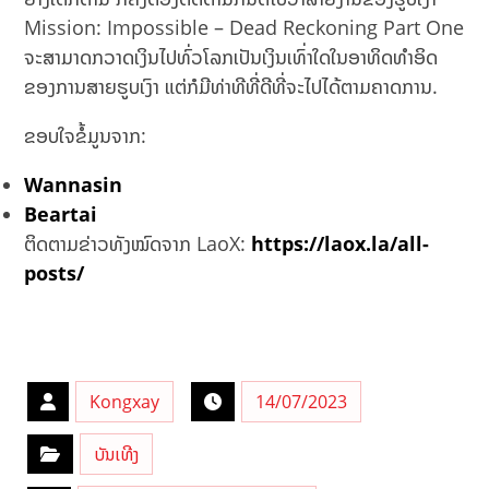
Mission: Impossible – Dead Reckoning Part One
ຈະສາມາດກວາດເງິນໄປທົ່ວໂລກເປັນເງິນເທົ່າໃດໃນອາທິດທໍາອິດ
ຂອງການສາຍຮູບເງົາ ແຕ່ກໍມີທ່າທີທີ່ດີທີ່ຈະໄປໄດ້ຕາມຄາດການ.
ຂອບໃຈຂໍ້ມູນຈາກ:
Wannasin
Beartai
ຕິດຕາມຂ່າວທັງໝົດຈາກ LaoX:
https://laox.la/all-
posts/
Kongxay
14/07/2023
ບັນເທີງ