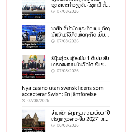
ອຸດສາຫະກຳວຽງຈັນ-ໄຊທານີ ຕັ້ງ
ເປົ້າດຶງທຶນ 150 ລ້ານໂດລາ, ສ້າງ
07/08/2026
ວຽກ 5.000 ຕຳແໜ່ງ
ນາຍົກ ຊີ້ນຳນັກທຸລະກິດໜຸ່ມ ຕ້ອງ
ນຳໜ້າແກ້ວິກິດເສດຖະກິດ ເນັ້ນດຶງ
ທຶນສາກົນ, ຫັນສູ່ດິຈິຕອນ
07/08/2026
ຍີ່ປຸ່ນຊ່ວຍເຫຼືອເພີ່ມ 1 ຕື້ເຢນ ອັບ
ເກຣດສະໜາມບິນວັດໄຕ ຮັບຮອງ
ການເຕີບໂຕ
07/08/2026
Nya casino utan svensk licens som
accepterar Swish: En jämförelse
07/08/2026
ຈຳປາສັກ ເລັ່ງກຽມຄວາມພ້ອມ “ປີ
ທ່ອງທ່ຽວລາວ-ຈີນ 2027” ຫວັງ
ກະຕຸ້ນເສດຖະກິດທ້ອງຖິ່ນ
06/08/2026