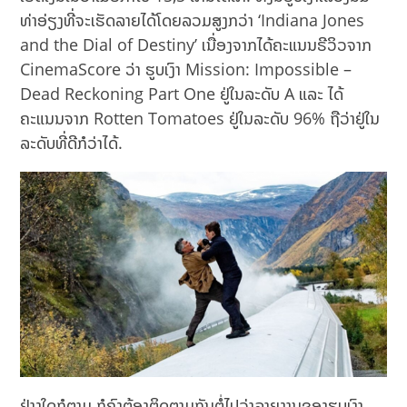
ທ່າອ່ຽງທີ່ຈະເຮັດລາຍໄດ້ໂດຍລວມສູງກວ່າ ‘Indiana Jones
and the Dial of Destiny’ ເນື່ອງຈາກໄດ້ຄະແນນຣີວິວຈາກ
CinemaScore ວ່າ ຮູບເງົາ Mission: Impossible –
Dead Reckoning Part One ຢູ່ໃນລະດັບ A ແລະ ໄດ້
ຄະແນນຈາກ Rotten Tomatoes ຢູ່ໃນລະດັບ 96% ຖືວ່າຢູ່ໃນ
ລະດັບທີ່ດີກໍວ່າໄດ້.
ຢ່າງໃດກໍຕາມ ກໍຄົງຕ້ອງຕິດຕາມກັນຕໍ່ໄປວ່າລາຍງານຂອງຮູບເງົາ