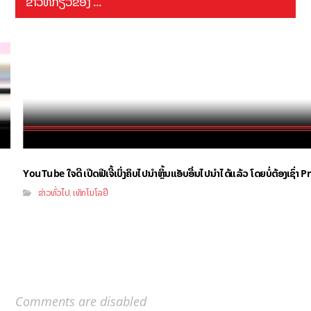
ຂ່າວທີ່ກ່ຽວຂ້ອງ ...
YouTube ໃຈດີ ເປີດຟີເຈີ້ເບິ່ງຄິບໄປນຳຫຼິ້ນແອັບອື່ນໄປນຳໄດ້ແລ້ວ ໂດຍບໍ່ຕ້ອງເຊົ່
ຂ່າວທົ່ວໄປ
ເທັກໂນໂລຢີ
,
Comments are disabled