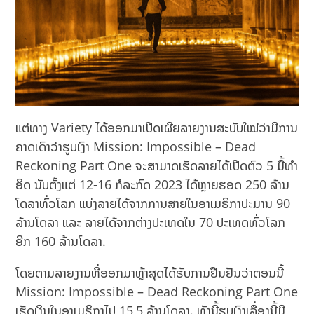
ແຕ່ທາງ Variety ໄດ້ອອກມາເປີດເຜີຍລາຍງານສະບັບໃໝ່ວ່າມີການ
ຄາດເດົາວ່າຮູບເງົາ Mission: Impossible – Dead
Reckoning Part One ຈະສາມາດເຮັດລາຍໄດ້ເປີດຕົວ 5 ມື້ທໍາ
ອິດ ນັບຕັ້ງແຕ່ 12-16 ກໍລະກົດ 2023 ໄດ້ຫຼາຍຮອດ 250 ລ້ານ
ໂດລາທົ່ວໂລກ ແບ່ງລາຍໄດ້ຈາກການສາຍໃນອາເມຣິກາປະມານ 90
ລ້ານໂດລາ ແລະ ລາຍໄດ້ຈາກຕ່າງປະເທດໃນ 70 ປະເທດທົ່ວໂລກ
ອີກ 160 ລ້ານໂດລາ.
ໂດຍຕາມລາຍງານທີ່ອອກມາຫຼ້າສຸດໄດ້ຮັບການຢືນຢັນວ່າຕອນນີ້
Mission: Impossible – Dead Reckoning Part One
ເຮັດເງິນໃນອາເມຣິກາໄປ 15,5​ ລ້ານໂດລາ. ທັງນີ້ຮູບເງົາເລື່ອງນີ້ມີ