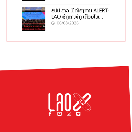
ສປປ ລາວ ເປີດໂຄງການ ALERT-
LAO ສ້າງຕາໜ່າງ ເຕືອນໄພ
ພະຍາດລະບາດທົ່ວປະເທດ
06/08/2026