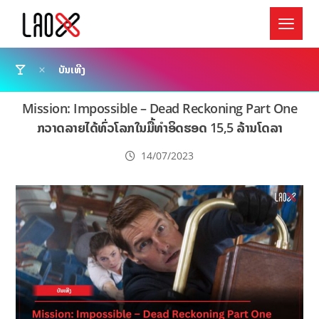
ບັນເທີງ
Mission: Impossible – Dead Reckoning Part One
ກວາດລາຍໄດ້ທົ່ວໂລກໃນມື້ທຳອິດຮອດ 15,5​ ລ້ານໂດລາ
14/07/2023