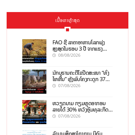
ເນື້ອຫາຫຼ້າສຸດ
FAO ຊີ້ ລາຄາອາຫານໂລກພຸ່ງ
ສູງສຸດໃນຮອບ 3 ປີ ຈາກແຮງ
ກົດດັນຂອງສົງຄາມ, El nino
08/08/2026
ນັກບູຮານຄະດີໄຂປິດສະໜາ “ທົ່ງ
ໄຫຫີນ” ຫຼັງພົບໂຄງກະດູກ 37
ຄົນໃນຫີນຍັກ
07/08/2026
ຫວຽດນາມ ກຽມຫຼຸດອາກອນ
ລາຍໄດ້ 30% ຫວັງອູ້ມທຸລະກິດ
ຂະໜາດນ້ອຍ ແລະ ຈຸນລະ
07/08/2026
ວິສາຫະກິດ
ລົງນາມສຶກສາໂຄງການ ນິຄົມ