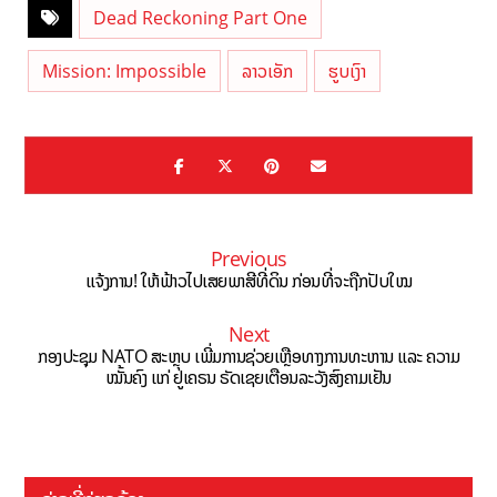
Dead Reckoning Part One
Mission: Impossible
ລາວເອັກ
ຮູບເງົາ
Previous
ແຈ້ງການ! ໃຫ້ຟ້າວໄປເສຍພາສີທີ່ດິນ ກ່ອນທີ່ຈະຖືກປັບໃໝ
Next
ກອງປະຊຸມ NATO ສະຫຼຸບ ເພີ່ມການຊ່ວຍເຫຼືອທາງການທະຫານ ແລະ ຄວາມ
ໝັ້ນຄົງ ແກ່ ຢູເຄຣນ ຣັດເຊຍເຕືອນລະວັງສົງຄາມເຢັນ