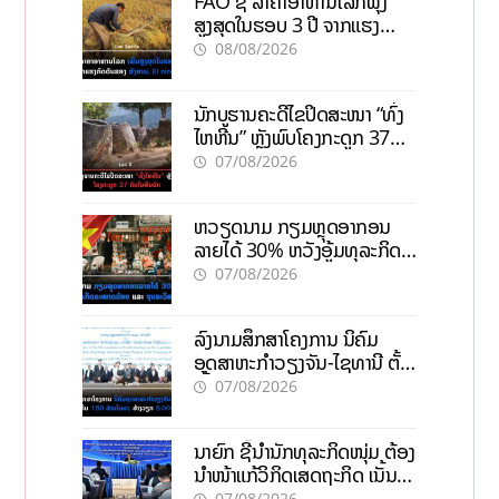
FAO ຊີ້ ລາຄາອາຫານໂລກພຸ່ງ
ສູງສຸດໃນຮອບ 3 ປີ ຈາກແຮງ
ກົດດັນຂອງສົງຄາມ, El nino
08/08/2026
ນັກບູຮານຄະດີໄຂປິດສະໜາ “ທົ່ງ
ໄຫຫີນ” ຫຼັງພົບໂຄງກະດູກ 37
ຄົນໃນຫີນຍັກ
07/08/2026
ຫວຽດນາມ ກຽມຫຼຸດອາກອນ
ລາຍໄດ້ 30% ຫວັງອູ້ມທຸລະກິດ
ຂະໜາດນ້ອຍ ແລະ ຈຸນລະ
07/08/2026
ວິສາຫະກິດ
ລົງນາມສຶກສາໂຄງການ ນິຄົມ
ອຸດສາຫະກຳວຽງຈັນ-ໄຊທານີ ຕັ້ງ
ເປົ້າດຶງທຶນ 150 ລ້ານໂດລາ, ສ້າງ
07/08/2026
ວຽກ 5.000 ຕຳແໜ່ງ
ນາຍົກ ຊີ້ນຳນັກທຸລະກິດໜຸ່ມ ຕ້ອງ
ນຳໜ້າແກ້ວິກິດເສດຖະກິດ ເນັ້ນດຶງ
ທຶນສາກົນ, ຫັນສູ່ດິຈິຕອນ
07/08/2026