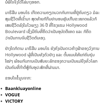
ບໍ່ພໍໃຈຈຶ່ງໄດ້ໄລ່ນາງອອກ.
ມາຣິລີນ ມອນໂຣ ເກີດຄວາມຄຽດບວກກັບການທີ່ຢູ່ຄົນດຽວ ມໍລະ
ສຸມຊີວິດທີ່ເຂົ້າມາ ສຸດທ້າຍກໍກິນຢານອນຫຼັບເກີນຂະໜາດແລ້ວກໍ
ເສຍຊີວິດລົງໃນໄວພຽງ 36 ປີ ທີ່ໂຮງແຮມ Hollywood
Boulevard ເຊິ່ງມີຄົນທີ່ຄິດວ່າເປັນອຸບັດຕິເຫດ ແລະ ກໍຄິດ
ວ່າເປັນການຈົບຊີວິດຕົນເອງ.
ຢ່າງໃດກໍຕາມ ມາຣິລີນ ມອນໂຣ ຍັງຄົງເປັນດາວຄ້າງຟ້າຂອງວົງການ
Hollywood ຜູ້ທີ່ເປັນທັງຕົວຢ່າງ ແລະ ຕົ້ນແບບໃຫ້ແກ່ຄົນຮຸ່ນ
ໃໝ່ໆ ພ້ອມກັບການເປັນສັນຍະລັກຂອງຄວາມເປັນແມ່ຍິງທົ່ວໂລກ
ເປັນຄົນທີ່ກ້າຕໍ່ສູ້ກັບອຸປະສັກທີ່ຜ່ານມາ.
ຂອບໃຈຂໍ້ມູນຈາກ:
Baankluayonline
VOGUE
VICTORY