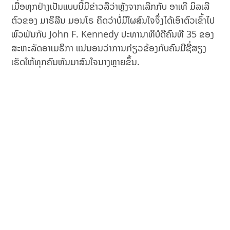
ເມື່ອທຸກຢ່າງເປັນແບບນີ້ມີຂ່າວລືວ່າຫຼັງຈາກເລີກກັບ ອາເທີ ມິລເລີ
ຕົວຂອງ ມາຣິລີນ ມອນໂຣ ຄິດວ່າບໍ່ມີໃຜສົນໃຈຈຶ່ງໄດ້ເອົາຕົວເຂົ້າໄປ
ພົວພັນກັບ John F. Kennedy ປະທານາທິບໍດີຄົນທີ 35 ຂອງ
ສະຫະລັດອາເມຣິກາ ແນ່ນອນວ່າການກ່ຽວຂ້ອງກັບຄົນມີຊື່ສຽງ
ເຮັດໃຫ້ທຸກຄົນຫັນມາສົນໃຈນາງຫຼາຍຂຶ້ນ.