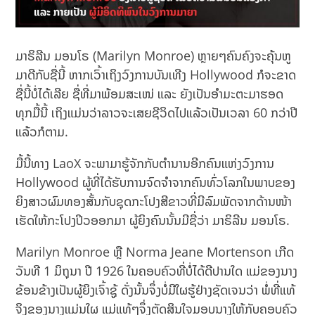
ມາຣິລີນ ມອນໂຣ (Marilyn Monroe) ຫຼາຍໆຄົນຄົງຈະຄຸ້ນຫູ
ມາດີກັບຊື່ນີ້ ຫາກເວົ້າເຖິງວົງການບັນເທີງ Hollywood ກໍຈະຂາດ
ຊື່ນີ້ບໍ່ໄດ້ເລີຍ ຊື່ທີ່ມາພ້ອມສະເໜ່ ແລະ ຍັງເປັນອຳມະຕະມາຮອດ
ທຸກມື້ນີ້ ເຖິງແມ່ນວ່າລາວຈະເສຍຊີວິດໄປແລ້ວເປັນເວລາ 60 ກວ່າປີ
ແລ້ວກໍຕາມ.
ມື້ນີ້ທາງ LaoX ຈະພາມາຮູ້ຈັກກັບຕຳນານອີກຄົນແຫ່ງວົງການ
Hollywood ຜູ້ທີ່ໄດ້ຮັບການຈົດຈຳຈາກຄົນທົ່ວໂລກໃນພາບຂອງ
ຍິງສາວຜົມທອງສັ້ນກັບຊຸດກະໂປງສີຂາວທີ່ມີລົມພັດຈາກດ້ານໜ້າ
ເຮັດໃຫ້ກະໂປງປິວອອກມາ ຜູ້ຍິງຄົນນັ້ນມີຊື່ວ່າ ມາຣິລີນ ມອນໂຣ.
Marilyn Monroe ຫຼື Norma Jeane Mortenson ເກີດ
ວັນທີ 1 ມິຖຸນາ ປີ 1926 ໃນຄອບຄົວທີ່ບໍ່ໄດ້ດີປານໃດ ແມ່ຂອງນາງ
ຂ້ອນຂ້າງເປັນຜູ້ຍິງເຈົ້າຊູ້ ດັ່ງນັ້ນຈຶ່ງບໍ່ມີໃຜຮູ້ຢ່າງຊັດເຈນວ່າ ພໍ່ທີ່ແທ້
ຈິງຂອງນາງແມ່ນໃຜ ແມ່ແທ້ໆຈຶ່ງຕັດສິນໃຈມອບນາງໃຫ້ກັບຄອບຄົວ