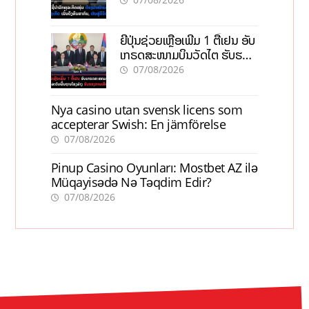
ຍີ່ປຸ່ນຊ່ວຍເຫຼືອເພີ່ມ 1 ຕື້ເຢນ ອັບ
ເກຣດສະໜາມບິນວັດໄຕ ຮັບຮອງ
ການເຕີບໂຕ
07/08/2026
Nya casino utan svensk licens som
accepterar Swish: En jämförelse
07/08/2026
Pinup Casino Oyunları: Mostbet AZ ilə
Müqayisədə Nə Təqdim Edir?
07/08/2026