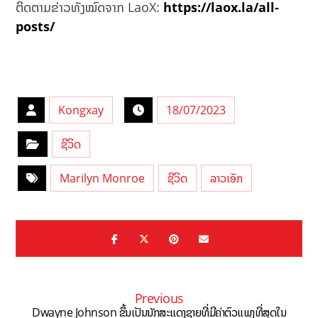
ຕິດຕາມຂ່າວທັງໝົດຈາກ LaoX:
https://laox.la/all-
posts/
Kongxay
18/07/2023
ຊີວິດ
Marilyn Monroe
ຊີວິດ
ລາວເອັກ
Previous
Dwayne Johnson ຂຶ້ນເປັນນັກສະແດງຊາຍທີ່ມີຄ່າຕົວແພງທີ່ສຸດໃນ