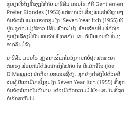
ຮູບເງົາທີ່ສ້າງຊື່ສຽງໃຫ້ກັບ ມາຣິລີນ ມອນໂຣ ກໍຄື Gentlemen
Prefer Blondes (1953) ແຕ່ຫາກເວົ້າເລື່ອງພາບຈຳທີ່ຫຼາຍໆ
ຄົນຈົດຈຳ ແມ່ນມາຈາກຮູບເງົາ Seven Year Itch (1955) ທີ່
ຢູ່ໃນຊຸດກະໂປງສີຂາວ ມີລົມພັດກະໂປງ ພ້ອມຮ້ອຍຍິ້ມທີ່ສົດໃສ
ຮູບເງົາເລື່ອງນີ້ເປັນພາບຈຳໃຫ້ຫຼາຍຄົນ ແລະ ກໍເປັນພາບຈຳທີ່ນາງ
ອາດລືມບໍ່ລົງ.
ມາຣິລີນ ມອນໂຣ ຫຼັງຈາກເຂົ້າມາໃນວົງການກໍບໍ່ຢຸດພັດທະນາ
ຕົນເອງ ພ້ອມກັບໄດ້ພົບຮັກຄັ້ງໃໝ່ກັບ ໂຈ ດິແມັກຈິໂອ (Joe
DiMaggio) ນັກກິລາເບສບອລຊື່ດັງ. ທຸກຢ່າງກຳລັງໄປດ້ວຍດີ
ຈົນຜູ້ເປັນສາມີມາເບິ່ງຮູບເງົາ Seven Year Itch (1955) ທີ່ທຸກ
ຄົນຈົດຈຳສາກໃນຕຳນານ ແຕ່ສາມີເກີດຄວາມບໍ່ພໍໃຈ ແລະ ໃນທີ່ສຸດ
ກໍເລີກລາກັນໄປ.