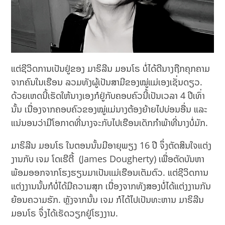
ແຕ່ຊີວິດການເປັນຢູ່ຂອງ ມາຣິລີນ ມອນໂຣ ບໍ່ໄດ້ດີນາງຖືກຄຸກຄາມ
ຈາກຄົນໃນເຮືອນ ລວມທັງຜູ້ເປັນສາມີຂອງໝູ່ແມ່ເອງເຊັ່ນດຽວ.
ດ້ວຍເຫດນີ້ເຮັດໃຫ້ນາງເອງກໍຢູ່ກັບຄອບຄົວນີ້ເປັນເວລາ 4 ​ປີເທົ່າ
ນັ້ນ ເນື່ອງຈາກຄອບຄົວຂອງໝູ່ແມ່ນາງຕ້ອງຍ້າຍໄປບ່ອນອື່ນ ແລະ
ແນ່ນອນວ່າມີໂອກາດທີ່ນາງຈະກັບໄປເຮືອນເດັກກຳພ້າທີ່ນາງບໍ່ມັກ.
ມາຣິລີນ ມອນໂຣ ໃນຕອນນັ້ນມີອາຍຸພຽງ 16 ປີ ຈຶ່ງຕັດສິນໃຈແຕ່ງ
ງານກັບ ເຈມ ໂດເຮີຕີ້ (James Dougherty) ເພື່ອຕັດບັນຫາ
ພ້ອມອອກຈາກໂຮງຮຽນມາເປັນແມ່ເຮືອນເຕັມຕົວ. ແຕ່ຊີວິດການ
ແຕ່ງງານນັ້ນກໍບໍ່ໄດ້ມີຄວາມສຸກ ເນື່ອງຈາກທັງສອງບໍ່ໄດ້ແຕ່ງງານກັນ
ຍ້ອນຄວາມຮັກ. ຫຼັງຈາກນັ້ນ ເຈມ ກໍໄດ້ໄປເປັນທະຫານ ມາຣິລີນ
ມອນໂຣ ຈຶ່ງໄດ້ເຮັດວຽກຢູ່ໂຮງງານ.