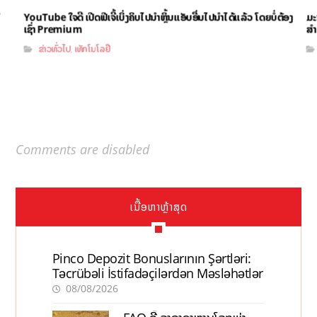
YouTube ໃຈດີ ເປີດຟີເຈີ້ເບິ່ງຄິບໄປນຳຫຼິ້ນແອັບອື່ນໄປນຳໄດ້ແລ້ວ ໂດຍບໍ່ຕ້ອງ
ມະ
ເຊົ່າ Premium
ສຳ
ຂ່າວທົ່ວໄປ
ເທັກໂນໂລຢີ
,
Comments are disabled
ເນື້ອຫາຫຼ້າສຸດ
Pinco Depozit Bonuslarının Şərtləri:
Təcrübəli İstifadəçilərdən Məsləhətlər
08/08/2026