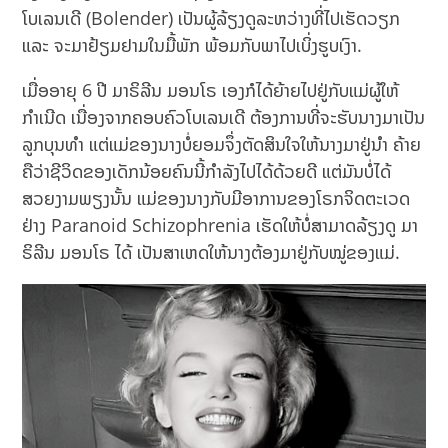
ໂບເລນເດີ (Bolender) ເປັນຜູ້ລ້ຽງດູລະຫວ່າງທີ່ໄປເຮັດວຽກ
ແລະ ຈະມາຢ້ຽມຢາມໃນມື້ພັກ ພ້ອມກັບພາໄປເບິ່ງຮູບເງົາ.
ເມື່ອອາຍຸ 6 ປີ ມາຣິລີນ ມອນໂຣ ເອງກໍໄດ້ຍ້າຍໄປຢູ່ກັບແມ່ຜູ້ໃຫ້
ກຳເນີດ ເນື່ອງຈາກຄອບຄົວໂບເລນເດີ ຕ້ອງການທີ່ຈະຮັບນາງມາເປັນ
ລູກບຸນທຳ ແຕ່ແມ່ຂອງນາງບໍ່ຍອມຈຶ່ງຕັດສິນໃຈໃຫ້ນາງມາຢູ່ນຳ ຄ້າຍ
ຄືວ່າຊີວິດຂອງເດັກນ້ອຍຄົນນີ້ກຳລັງໄປໄດ້ດ້ວຍດີ ແຕ່ມັນບໍ່ໄດ້
ສວຍງາມພຽງນັ້ນ ແມ່ຂອງນາງກັບມີອາການຂອງໂຣກຈິດຕະເວດ
ຢ່າງ Paranoid Schizophrenia ເຮັດໃຫ້ບໍ່ສາມາດລ້ຽງດູ ມາ
ຣິລີນ ມອນໂຣ ໄດ້ ເປັນສາເຫດໃຫ້ນາງຕ້ອງມາຢູ່ກັບໝູ່ຂອງແມ່.