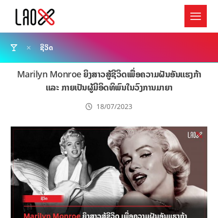
ຊີວິດ
Marilyn Monroe ຍິງສາວສູ້ຊີວິດເພື່ອຄວາມຝັນອັນແຮງກ້າ
ແລະ ກາຍເປັນຜູ້ມີອິດທິພົນໃນວົງການມາຍາ
18/07/2023