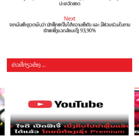
ປະຫວັດສາດ
Next
ຈາກຜົນສຳຫຼວດພົບວ່າ ນັກສຶກສາຈີນໃຫ້ຄວາມສຳຄັນ ແລະ ມີສ່ວນຮ່ວມໃນການ
ຮັກສາສິ່ງແວດລ້ອມເຖິງ 93,90%
ຂ່າວທີ່ກ່ຽວຂ້ອງ ...