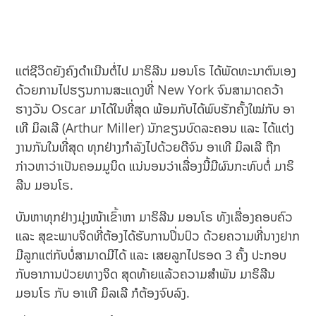
ແຕ່ຊີວິດຍັງຄົງດຳເນີນຕໍ່ໄປ ມາຣິລີນ ມອນໂຣ ໄດ້ພັດທະນາຕົນເອງ
ດ້ວຍການໄປຮຽນການສະແດງທີ່ New York ຈົນສາມາດຄວ້າ
ຮາງວັນ Oscar ມາໄດ້ໃນທີ່ສຸດ ພ້ອມກັບໄດ້ພົບຮັກຄັ້ງໃໝ່ກັບ ອາ
ເທີ ມິລເລີ (Arthur Miller) ນັກຂຽນບົດລະຄອນ ແລະ ໄດ້ແຕ່ງ
ງານກັນໃນທີ່ສຸດ ທຸກຢ່າງກຳລັງໄປດ້ວຍດີຈົນ ອາເທີ ມິລເລີ ຖືກ
ກ່າວຫາວ່າເປັນຄອມມູນິດ ແນ່ນອນວ່າເລື່ອງນີ້ມີຜົນກະທົບຕໍ່ ມາຣິ
ລີນ ມອນໂຣ.
ບັນຫາທຸກຢ່າງມຸ່ງໜ້າເຂົ້າຫາ ມາຣິລີນ ມອນໂຣ ທັງເລື່ອງຄອບຄົວ
ແລະ ສຸຂະພາບຈິດທີ່ຕ້ອງໄດ້ຮັບການປິ່ນປົວ ດ້ວຍຄວາມທີ່ນາງຢາກ
ມີລູກແຕ່ກັບບໍ່ສາມາດມີໄດ້ ແລະ ເສຍລູກໄປຮອດ 3 ຄັ້ງ ປະກອບ
ກັບອາການປ່ວຍທາງຈິດ ສຸດທ້າຍແລ້ວຄວາມສຳພັນ ມາຣິລີນ
ມອນໂຣ ກັບ ອາເທີ ມິລເລີ ກໍຕ້ອງຈົບລົງ.