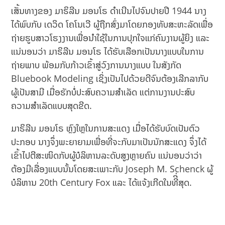
ເສັ້ນທາງຂອງ ມາຣິລີນ ມອນໂຣ ດຳເນີນໄປຈົນປາຍປີ 1944 ນາງ
ໄດ້ພົບກັບ ເດວິດ ໂຄໂນເວີ ຜູ້ຖືກສົ່ງມາໂດຍກອງທັບສະຫະລັດເພື່ອ
ຖ່າຍຮູບສາວໂຮງງານເພື່ອນຳໃຊ້ໃນການປຸກໃຈແກ່ຄົນງານຜູ້ຍິງ ແລະ
ແນ່ນອນວ່າ ມາຣິລີນ ມອນໂຣ ໄດ້ຮັບເລືອກເປັນນາງແບບໃນການ
ຖ່າຍພາບ ພ້ອມກັບກ້າວເຂົ້າສູ່ວົງການນາງແບບ ໃນສັງກັດ
Bluebook Modeling ເຊິ່ງເປັນໄປດ້ວຍດີຈົນຕ້ອງເລີກລາກັບ
ຜູ້ເປັນສາມີ ເມື່ອຮັກບໍ່ປະສົບຄວາມສຳເລັດ ແຕ່ການງານປະສົບ
ຄວາມສຳເລັດແບບສຸດຂີດ.
ມາຣິລີນ ມອນໂຣ ຫຼົງໃຫຼໃນການສະແດງ ເມື່ອໄດ້ຮັບບົດເປັນຕົວ
ປະກອບ ນາງຈຶ່ງພະຍາຍາມເພື່ອທີ່ຈະກັບມາເປັນນັກສະແດງ ຈຶ່ງໄດ້
ເຂົ້າໄປຕີສະໜິດກັບຜູ້ບໍລິຫານລະດັບສູງຫຼາຍຄົນ ແນ່ນອນວ່າວ່າ
ຕ້ອງມີເລື່ອງແບບນັ້ນໂດຍສະເພາະກັບ Joseph M. Schenck ຜູ້
ບໍລິຫານ 20th Century Fox ແລະ ໄດ້ແຈ້ງເກີດໃນທີີ່ສຸດ.