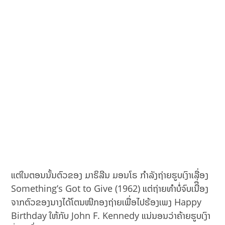
ແຕ່ໃນຕອນນັ້ນຕົວຂອງ ມາຣິລີນ ມອນໂຣ ກຳລັງຖ່າຍຮູບເງົາເລື່ອງ
Something’s Got to Give (1962) ແຕ່ຖ່າຍທຳບໍ່ຈົບເນືື່ອງ
ຈາກຕົວຂອງນາງໄດ້ໂຕນໜີກອງຖ່າຍເພື່ອໄປຮ້ອງເພງ Happy
Birthday ໃຫ້ກັບ John F. Kennedy ແນ່ນອນວ່າຄ້າຍຮູບເງົາ