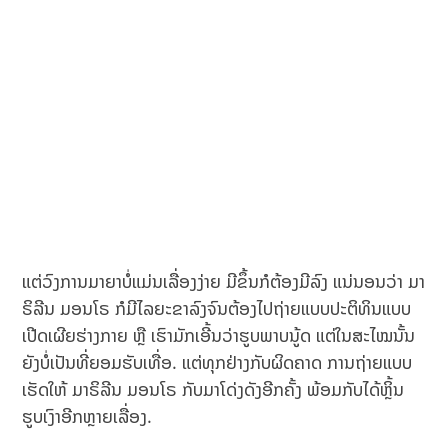
ແຕ່ວົງການມາຍາບໍ່ແມ່ນເລື່ອງງ່າຍ ມີຂຶ້ນກໍຕ້ອງມີລົງ ແນ່ນອນວ່າ ມາ
ຣິລີນ ມອນໂຣ ກໍມີໄລຍະຂາລົງຈົນຕ້ອງໄປຖ່າຍແບບປະຕິທິນແບບ
ເປີດເຜີຍຮ່າງກາຍ ຫຼື ເຮົາມັກເອີ້ນວ່າຮູບພາບນູ້ດ ແຕ່ໃນສະໄໝນັ້ນ
ຍັງບໍ່ເປັນທີ່ຍອມຮັບເທື່ອ. ແຕ່ທຸກຢ່າງກັບຜິດຄາດ ການຖ່າຍແບບ
ເຮັດໃຫ້ ມາຣິລີນ ມອນໂຣ ກັບມາໂດ່ງດັງອີກຄັ້ງ ພ້ອມກັບໄດ້ຫຼິ້ນ
ຮູບເງົາອີກຫຼາຍເລື່ອງ.