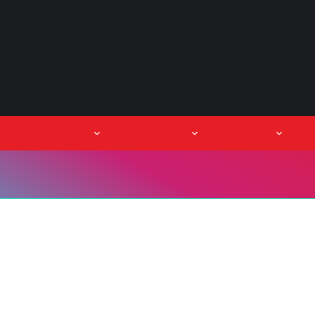
orum
ວິດີໂອ
Podcasts
Events
ກ
ຣບທີ່ມີມູນຄ່າເກີນ 5 ແສນລ້ານໂດລາ ທ່
ພີ່ມສູງຂຶ້ນ