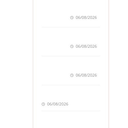
ຈຳປາສັກ ເລັ່ງ
ກຽມຄວາມພ້ອມ
“ປີທ່ອງທ່ຽວ
06/08/2026
ລາວ-ຈີນ 2027”
ຫວັງກະຕຸ້ນ
ສປປ ລາວ ເປີດ
ເສດຖະກິດ
ໂຄງການ
ທ້ອງຖິ່ນ
ALERT-LAO
06/08/2026
ສ້າງຕາໜ່າງ
ເຕືອນໄພພະຍາດ
ກຸ່ມທຶນນ້ຳມັນຍັກ
ລະບາດທົ່ວ
ໃຫຍ່ ຟັນກຳໄລ
ປະເທດ
93 ຕື້ໂດລາ
06/08/2026
ທ່າມກາງວິກິດ
ສົງຄາມ ລາຄາ
ດ່ວນ! ແຈ້ງເຕືອນໄພນໍ້າຖ້ວມ 3
ນໍ້າມັນແພງ
ສາຍນໍ້າຫຼັກ ລະດັບນໍ້າໃກ້ແຕະຈຸດ
ອັນຕະລາຍ
06/08/2026
ລາຄາຄຳໂລກຟື້ນ
ໂຕແຮງ ດັນລາຄາ