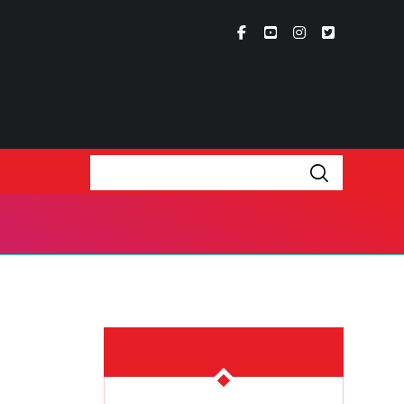
່ຽວກັບ
າມກາງ
ເນື້ອຫາຫຼ້າສຸດ