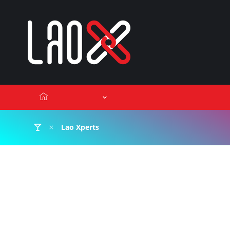
ເນື້ອຫາ
Lao Xperts
Lao X F
ຕິດຕໍ່ໂຄສະນາ
Lao Xperts
LV ກາຍເປັນບໍລິສັດທຳອິດຈາກຢູໂ
ຄວາມນິຍົມເຄື່ອງຫຼູໃນປະເທດຈີນທີ່ເ