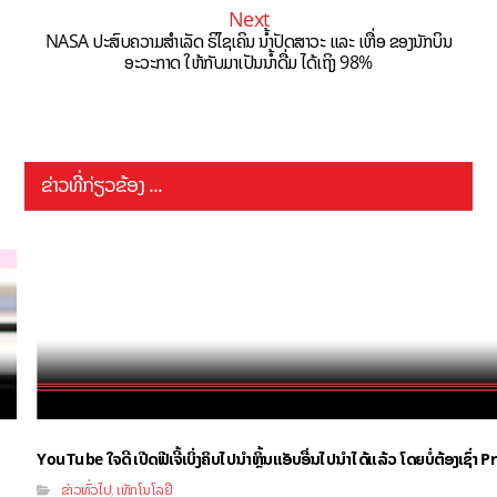
Next
NASA ປະສົບຄວາມສຳເລັດ ຣິໄຊເຄິນ ນໍ້າປັດສາວະ ແລະ ເຫື່ອ ຂອງນັກບິນ
ອະວະກາດ ໃຫ້ກັບມາເປັນນໍ້າດື່ມ ໄດ້ເຖິງ 98%
ຂ່າວທີ່ກ່ຽວຂ້ອງ ...
YouTube ໃຈດີ ເປີດຟີເຈີ້ເບິ່ງຄິບໄປນຳຫຼິ້ນແອັບອື່ນໄປນຳໄດ້ແລ້ວ ໂດຍບໍ່ຕ້ອງເຊົ່
ຂ່າວທົ່ວໄປ
ເທັກໂນໂລຢີ
,