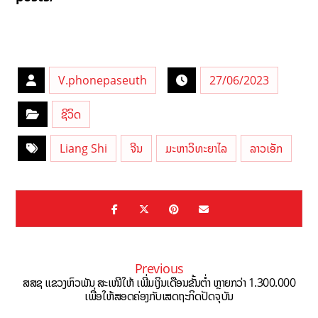
V.phonepaseuth
27/06/2023
ຊີວິດ
Liang Shi
ຈີນ
ມະຫາວິທະຍາໄລ
ລາວເອັກ
Previous
ສສຊ ແຂວງຫົວພັນ ສະເໜີໃຫ້ ເພີ່ມເງິນເດືອນຂັ້ນຕ່ຳ ຫຼາຍກວ່າ 1.300.000
ເພື່ອໃຫ້ສອດຄ່ອງກັບເສດຖະກິດປັດຈຸບັນ