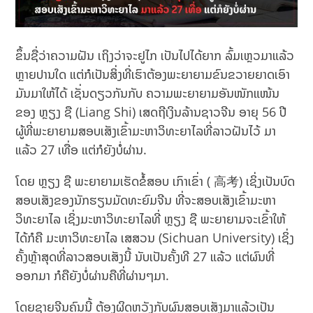
ຂຶ້ນຊື່ວ່າຄວາມຝັນ ເຖິງວ່າຈະຢູໄກ ເປັນໄປໄດ້ຍາກ ລົ້ມເຫຼວມາແລ້ວ
ຫຼາຍປານໃດ ແຕ່ກໍເປັນສິ່ງທີ່ເຮົາຕ້ອງພະຍາຍາມຂົນຂວາຍຍາດເອົາ
ມັນມາໃຫ້ໄດ້ ເຊັ່ນດຽວກັນກັບ ຄວາມພະຍາຍາມອັນໜັກແໜ້ນ
ຂອງ ຫຼຽງ ຊື (Liang Shi) ເສດຖີເງິນລ້ານຊາວຈີນ ອາຍຸ 56 ປີ
ຜູ້ທີ່ພະຍາຍາມສອບເສັງເຂົ້າມະຫາວິທະຍາໄລທີ່ລາວຝັນໄວ້ ມາ
ແລ້ວ 27 ເທື່ອ ແຕ່ກໍຍັງບໍ່ຜ່ານ.
ໂດຍ ຫຼຽງ ຊື ພະຍາຍາມເຮັດຂໍ້ສອບ ເກົາເຂົ່າ ( 高考) ເຊິ່ງເປັນບົດ
ສອບເສັງຂອງນັກຮຽນມັດທະຍົມຈີນ ທີ່ຈະສອບເສັງເຂົ້າມະຫາ
ວິທະຍາໄລ ເຊິ່ງມະຫາວິທະຍາໄລທີ່ ຫຼຽງ ຊື ພະຍາຍາມຈະເຂົ້າໃຫ້
ໄດ້ກໍຄື ມະຫາວິທະຍາໄລ ເສສວນ (Sichuan University) ເຊິ່ງ
ຄັ້ງຫຼ້າສຸດທີ່ລາວສອບເສັງນີ້ ນັບເປັນຄັ້ງທີ 27 ແລ້ວ ແຕ່ຜົນທີ່
ອອກມາ ກໍຄືຍັງບໍ່ຜ່ານຄືທີ່ຜ່ານໆມາ.
ໂດຍຊາຍຈີນຄົນນີ້ ຕ້ອງຜິດຫວັງກັບຜົນສອບເສັງມາແລ້ວເປັນ