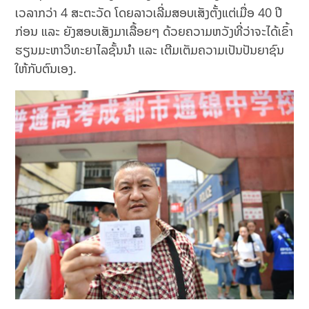
ເວລາກວ່າ 4 ສະຕະວັດ ໂດຍລາວເລີ່ມສອບເສັງຕັ້ງແຕ່ເມື່ອ 40 ປີ
ກ່ອນ ແລະ ຍັງສອບເສັງມາເລື້ອຍໆ ດ້ວຍຄວາມຫວັງທີ່ວ່າຈະໄດ້ເຂົ້າ
ຮຽນມະຫາວິທະຍາໄລຊັ້ນນຳ ແລະ ເຕີມເຕັມຄວາມເປັນປັນຍາຊົນ
ໃຫ້ກັບຕົນເອງ.