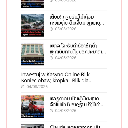
ເຕືອນ! ກຽມຮັບມືນໍ້າຖ້ວມ
ກະທັນຫັນ-ດິນເຈື່ອນ ຫຼັງພາຍຸຝົນ
ຍັງສືບຕໍ່ຕົກໜັກທົ່ວປະເທດ
05/08/2026
ທຫລ ໂຈະຮັບຄຳຮ້ອງສ້າງຕັ້ງ
ສະຖາບັນການເງິນນອກທະນາຄານ
ຊົ່ວຄາວ ປັບປຸງເງື່ອນໄຂໃໝ່
04/08/2026
Inwestuj w Kasyno Online Blik:
Koniec obaw, kropka i Blik dla
pewności
04/08/2026
ຫວຽດນາມ ເປັນຜູ້ນຳຕະຫຼາດ
ລົດໄຟຟ້າ ໃນອາຊຽນ ເຄິ່ງປີທຳອິດ
ຍອດຂາຍບັນລຸ 1 ແສນຄັນ
04/08/2026
Claude ຫຼຸດອອກຈາກລະບົບ