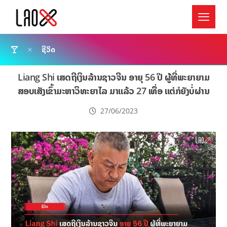
ຊີວິດ
Liang Shi ເສດຖີເງິນລ້ານຊາວຈີນ ອາຍຸ 56 ປີ ຜູ້ທີ່ພະຍາຍາມ
ສອບເສັງເຂົ້າມະຫາວິທະຍາໄລ ມາແລ້ວ 27 ເທື່ອ ແຕ່ກໍຍັງບໍ່ຜ່ານ
27/06/2023