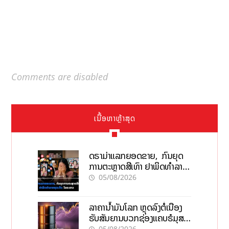
Comments are disabled
ເນື້ອຫາຫຼ້າສຸດ
ດຣາມ່າແລກຍອດຂາຍ, ກົນຍຸດ
ການຕະຫຼາດສີເທົາ ຢາພິດທຳລາຍ
ທຸລະກິດ ໄລຍະຍາວ
05/08/2026
ລາຄານ້ຳມັນໂລກ ຫຼຸດລົງຕໍ່ເນື່ອງ
ຮັບສັນຍານບວກຊ່ອງແຄບຮໍມຸສ
ຈັບຕາລາຄາໃນລາວ
05/08/2026