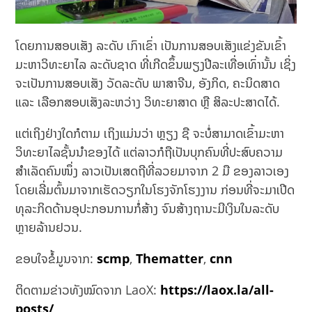
ໂດຍການສອບເສັງ ລະດັບ ເກົາເຂົ່າ ເປັນການສອບເສັງແຂ່ງຂັນເຂົ້າ
ມະຫາວິທະຍາໄລ ລະດັບຊາດ ທີ່ເກີດຂຶ້ນພຽງປີລະເທື່ອເທົ່ານັ້ນ ເຊິ່ງ
ຈະເປັນການສອບເສັງ ວັດລະດັບ ພາສາຈີນ, ອັງກິດ, ຄະນິດສາດ
ແລະ ເລືອກສອບເສັງລະຫວ່າງ ວິທະຍາສາດ ຫຼື ສິລະປະສາດໄດ້.
ແຕ່ເຖິງຢ່າງໃດກໍຕາມ ເຖິງແມ່ນວ່າ ຫຼຽງ ຊື ຈະບໍ່ສາມາດເຂົ້າມະຫາ
ວິທະຍາໄລຊັ້ນນຳຂອງໄດ້ ແຕ່ລາວກໍຖືເປັນບຸກຄົນທີ່ປະສົບຄວາມ
ສຳເລັດຄົນໜຶ່ງ ລາວເປັນເສດຖີທີ່ລວຍມາຈາກ 2 ມື ຂອງລາວເອງ
ໂດຍເລີ່ມຕົ້ນມາຈາກເຮັດວຽກໃນໂຮງຈັກໂຮງງານ ກ່ອນທີ່ຈະມາເປີດ
ທຸລະກິດດ້ານອຸປະກອນການກໍ່ສ້າງ ຈົນສ້າງຖານະມີເງິນໃນລະດັບ
ຫຼາຍລ້ານຢວນ.
ຂອບໃຈຂໍ້ມູນຈາກ:
scmp
,
Thematter
,
cnn
ຕິດຕາມຂ່າວທັງໝົດຈາກ LaoX:
https://laox.la/all-
posts/