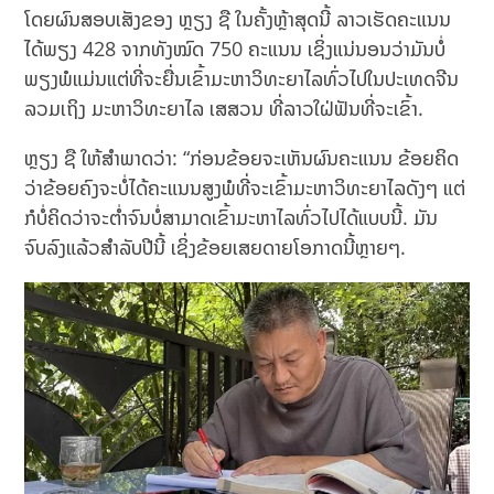
ໂດຍຜົນສອບເສັງຂອງ ຫຼຽງ ຊື ໃນຄັ້ງຫຼ້າສຸດນີ້ ລາວເຮັດຄະແນນ
ໄດ້ພຽງ 428 ຈາກທັງໝົດ 750 ຄະແນນ ເຊິ່ງແນ່ນອນວ່າມັນບໍ່
ພຽງພໍແມ່ນແຕ່ທີ່ຈະຍື່ນເຂົ້າມະຫາວິທະຍາໄລທົ່ວໄປໃນປະເທດຈີນ
ລວມເຖິງ ມະຫາວິທະຍາໄລ ເສສວນ ທີ່ລາວໃຝ່ຟັນທີ່ຈະເຂົ້າ.
ຫຼຽງ ຊື ໃຫ້ສຳພາດວ່າ: “ກ່ອນຂ້ອຍຈະເຫັນຜົນຄະແນນ ຂ້ອຍຄິດ
ວ່າຂ້ອຍຄົງຈະບໍ່ໄດ້ຄະແນນສູງພໍທີ່ຈະເຂົ້າມະຫາວິທະຍາໄລດັງໆ ແຕ່
ກໍບໍ່ຄິດວ່າຈະຕໍ່າຈົນບໍ່ສາມາດເຂົ້າມະຫາໄລທົ່ວໄປໄດ້ແບບນີ້. ມັນ
ຈົບລົງແລ້ວສຳລັບປີນີ້ ເຊິ່ງຂ້ອຍເສຍດາຍໂອກາດນີ້ຫຼາຍໆ.