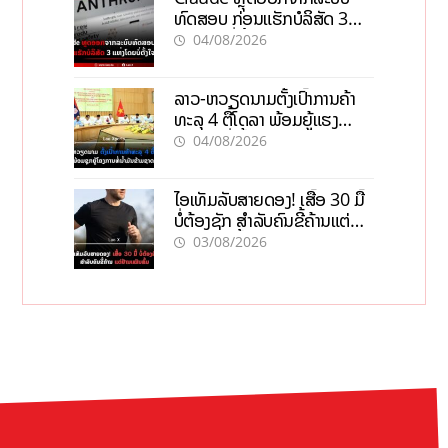
ທົດສອບ ກ່ອນແຮັກບໍລິສັດ 3
ແຫ່ງໂດຍບໍ່ຕັ້ງໃຈ
04/08/2026
ລາວ-ຫວຽດນາມຕັ້ງເປົ້າການຄ້າ
ທະລຸ 4 ຕື້ໂດລາ ພ້ອມຍູ້ແຮງ
ໂຄງການທໍ່ນໍ້າມັນຂ້າມຊາດ
04/08/2026
ໄອເທັມລັບສາຍດອງ! ເສື້ອ 30 ມື້
ບໍ່ຕ້ອງຊັກ ສຳລັບຄົນຂີ້ຄ້ານແຕ່
ຢ້ານເໝັນສົ້ມ
03/08/2026