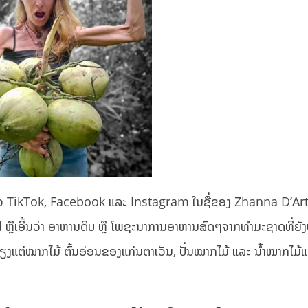
ຊາວ TikTok, Facebook ແລະ Instagram ໃນຊື່ຂອງ Zhanna D’Art 
ຼືເອີ້ນວ່າ ອາຫານດິບ ຫຼື ໂພຊະນາການອາຫານສົດໆຈາກທຳມະຊາດທີ່ຍັງບໍ່
ຽງແຕ່ໝາກໄມ້ ຕົ້ນອ່ອນຂອງແກ່ນຕາເວັນ, ປັ່ນໝາກໄມ້ ແລະ ນ້ຳໝາກໄມ້ແ