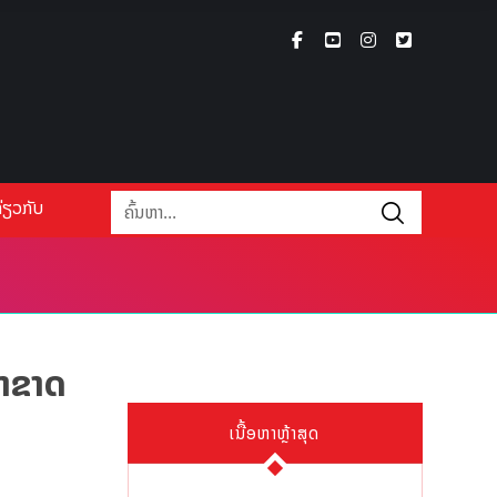
່ຽວກັບ
່າຂາດ
ເນື້ອຫາຫຼ້າສຸດ