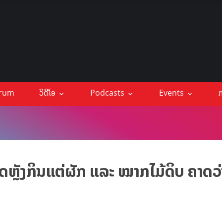
orum
ວິດີໂອ
Podcasts
Events
ກ
ດຫຼັງກິນແຕ່ຜັກ ແລະ ໝາກໄມ້ດິບ ຄາດວ