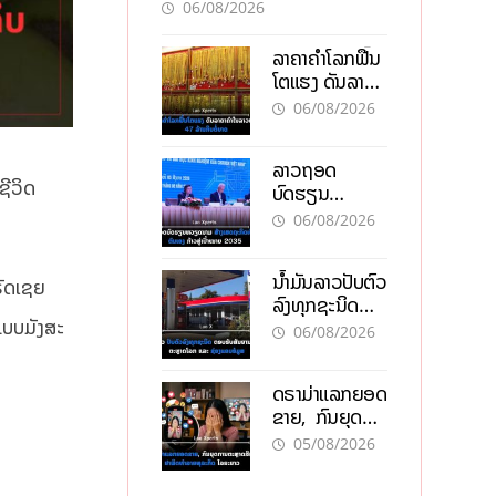
ອັນຕະລາຍ
06/08/2026
ລາຄາຄຳໂລກຟື້ນ
ໂຕແຮງ ດັນລາຄາ
ຄຳໃນລາວທະລຸ
06/08/2026
47 ລ້ານກີບຕໍ່
ບາດ
ລາວຖອດ
ຊີວິດ
ບົດຮຽນ
ຫວຽດນາມ ສ້າງ
06/08/2026
ເສດຖະກິດເປັນ
ເຈົ້າຕົນເອງ ກ້າວສູ່
ນໍ້າມັນລາວປັບຕົວ
ເປົ້າໝາຍ 2035
ັດເຊຍ
ລົງທຸກຊະນິດ
ແບບມັງສະ
ຕອບຮັບສັນຍານ
06/08/2026
ບວກຈາກຕະຫຼາດ
ໂລກ ແລະ ຊ່ອງ
ດຣາມ່າແລກຍອດ
ແຄບຮໍມູສ
ຂາຍ, ກົນຍຸດ
ການຕະຫຼາດສີ
05/08/2026
ເທົາ ຢາພິດ
ທຳລາຍທຸລະກິດ