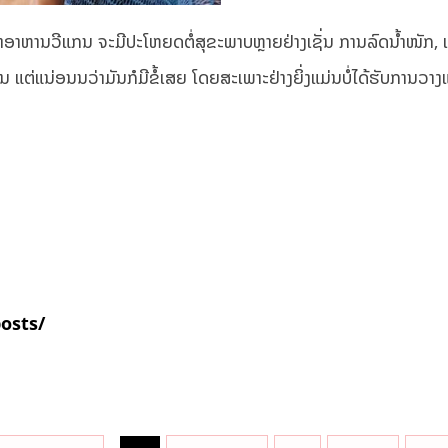
ນວ່າອາຫານວີແກນ ຈະມີປະໂຫຍດຕໍ່ສຸຂະພາບຫຼາຍຢ່າງເຊັ່ນ ການລົດນ້ຳໜັກ, ເ
ແຕ່ແນ່ອນນວ່າມັນກໍມີຂໍ້ເສຍ ໂດຍສະເພາະຢ່າງຍິ່ງແມ່ນບໍ່ໄດ້ຮັບການວາງ
posts/