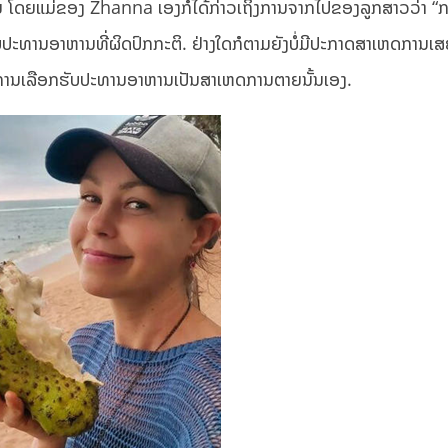
 ໂດຍແມ່ຂອງ Zhanna ເອງກໍໄດ້ກ່າວເຖິງການຈາກໄປຂອງລູກສາວວ່າ “
ຮັບປະທານອາຫານທີ່ຜິດປົກກະຕິ. ຢ່າງໃດກໍຕາມຍັງບໍ່ມີປະກາດສາເຫດການເສ
າການເລືອກຮັບປະທານອາຫານເປັນສາເຫດການຕາຍນັ້ນເອງ.