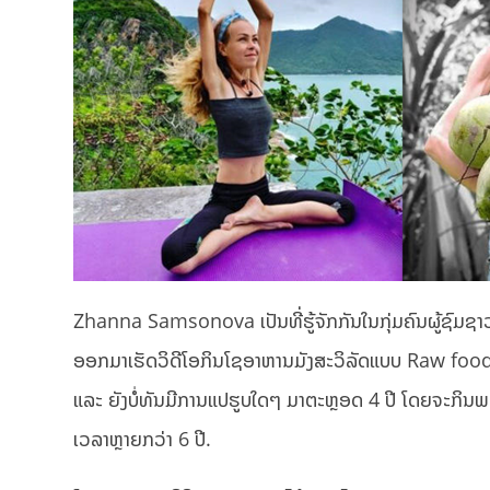
Zhanna Samsonova ເປັນທີ່ຮູ້ຈັກກັນໃນກຸ່ມຄົນຜູ້ຊົມ
ອອກມາເຮັດວິດີໂອກິນໂຊອາຫານມັງສະວິລັດແບບ
Raw food ຫ
ແລະ ຍັງບໍ່ທັນມີການແປຮູບໃດໆ ມາຕະຫຼອດ 4 ປີ ໂດຍຈະກິນພ
ເວລາຫຼາຍກວ່າ 6 ປີ.