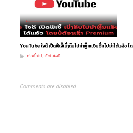
YouTube ໃຈດີ ເປີດຟີເຈີ້ເບິ່ງຄິບໄປນຳຫຼິ້ນແອັບອື່ນໄປນຳໄດ້ແລ້ວ ໂ
ຂ່າວທົ່ວໄປ
ເທັກໂນໂລຢີ
,
Comments are disabled