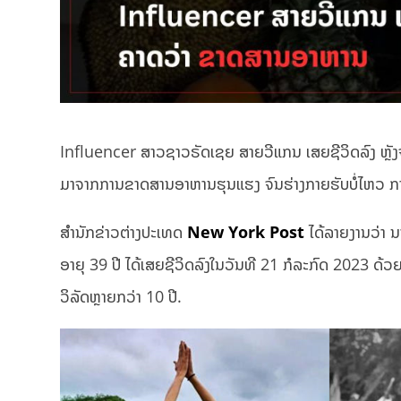
Influencer ສາວຊາວຣັດເຊຍ ສາຍວີແກນ ເສຍຊີວິດລົງ ຫຼັງ
ມາຈາກການຂາດສານອາຫານຮຸນແຮງ ຈົນຮ່າງກາຍຮັບບໍ່ໄຫວ ກາ
ສຳນັກຂ່າວຕ່າງປະເທດ
New York Post
ໄດ້ລາຍງານວ່າ
ອາຍຸ 39 ປີ ໄດ້ເສຍຊີວິດລົງໃນວັນທີ 21 ກໍລະກົດ 2023 
ວິລັດຫຼາຍກວ່າ 10 ປີ.