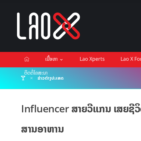
ເນື້ອຫາ
Lao Xperts
Lao X F
ຕິດຕໍ່ໂຄສະນາ
ຂ່າວຕ່າງປະເທດ
Influencer ສາຍວີແກນ ເສຍຊີວິ
ສານອາຫານ