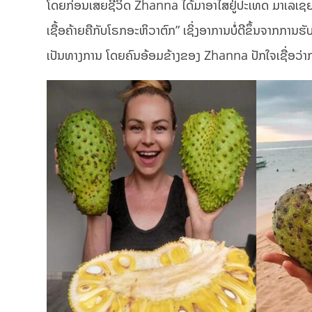
ໂດຍກ່ອນເສຍຊີວິດ Zhanna ໄດ້ມາອາໄສຢູ່ປະເທດ ມາເລເຊຍ
ເຊື້ອຄ້າຍຄືກັບໂຣກອະຫິວາຕົກ” ເຊິ່ງອາການບໍ່ດີຂຶ້ນຈາກການ
ເປັນທາງການ ໂດຍຄົນອ້ອມຂ້າງຂອງ Zhanna ປັກໃຈເຊື່ອວ່