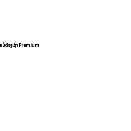
ດຍບໍ່ຕ້ອງເຊົ່າ Premium