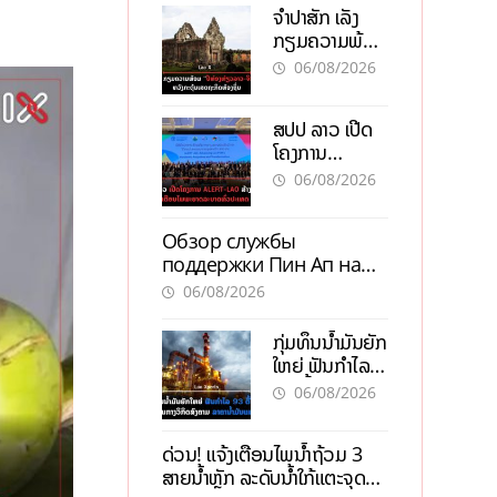
ຈຳປາສັກ ເລັ່ງ
ກຽມຄວາມພ້ອມ
“ປີທ່ອງທ່ຽວ
06/08/2026
ລາວ-ຈີນ 2027”
ຫວັງກະຕຸ້ນ
ສປປ ລາວ ເປີດ
ເສດຖະກິດ
ໂຄງການ
ທ້ອງຖິ່ນ
ALERT-LAO
06/08/2026
ສ້າງຕາໜ່າງ
ເຕືອນໄພພະຍາດ
Обзор службы
ລະບາດທົ່ວ
поддержки Пин Ап на
ປະເທດ
официальном сайте с
06/08/2026
актуальной
информацией
ກຸ່ມທຶນນ້ຳມັນຍັກ
ໃຫຍ່ ຟັນກຳໄລ
93 ຕື້ໂດລາ
06/08/2026
ທ່າມກາງວິກິດ
ສົງຄາມ ລາຄາ
ດ່ວນ! ແຈ້ງເຕືອນໄພນໍ້າຖ້ວມ 3
ນໍ້າມັນແພງ
ສາຍນໍ້າຫຼັກ ລະດັບນໍ້າໃກ້ແຕະຈຸດ