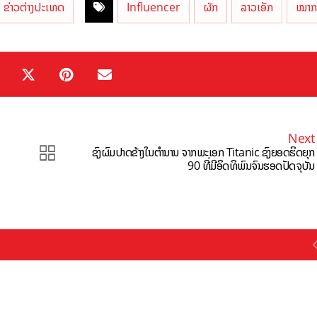
ຂ່າວຕ່າງປະເທດ
Influencer
ຜັກ
ລາວເອັກ
ໝາກໄ
Next
ຊົງຜົມປາດຂ້າງໃນຕຳນານ ຈາກພະເອກ Titanic ຊົງຍອດຮິດຍຸກ
90 ທີ່ມີອິດທິພົນຈົນຮອດປັດຈຸບັນ