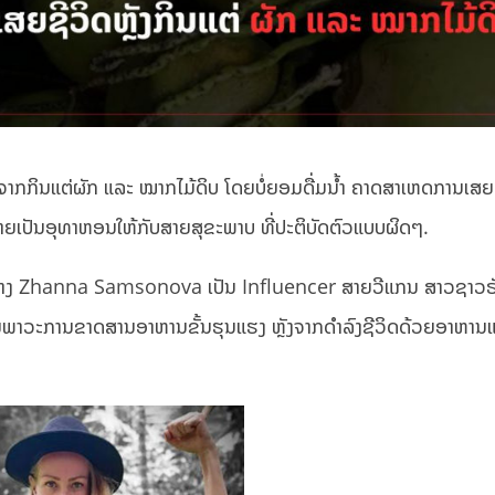
ຈາກກິນແຕ່ຜັກ ແລະ ໝາກໄມ້ດິບ ໂດຍບໍ່ຍອມດື່ມນ້ຳ ຄາດສາເຫດການເສຍ
ຍເປັນອຸທາຫອນໃຫ້ກັບສາຍສຸຂະພາບ ທີ່ປະຕິບັດຕົວແບບຜິດໆ.
 ນາງ Zhanna Samsonova ເປັນ Influencer ສາຍວີແກນ ສາວຊາວຣ
ດ້ວຍພາວະການຂາດສານອາຫານຂັ້ນຮຸນແຮງ ຫຼັງຈາກດຳລົງຊີວິດດ້ວຍອາຫານ