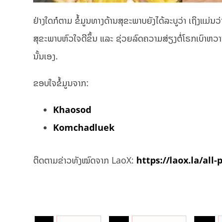
ຢ່າງໃດກໍຕາມ ຂໍ້ມູນທາງດ້ານສຸຂະພາບຍັງໄດ້ລະບູວ່າ ເຖິງແມ່
ສຸຂະພາບຫົວໃຈດີຂຶ້ນ ແລະ ຊ່ວຍລົດຄວາມສ່ຽງຕໍ່ໂຣກເບົາຫວານ 
ນັ້ນເອງ.
ຂອບໃຈຂໍ້ມູນຈາກ:
Khaosod
Komchadluek
ຕິດຕາມຂ່າວທັງໝົດຈາກ LaoX:
https://laox.la/all-