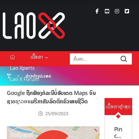
ເນື້ອຫາ
Lao Xperts
ຂ່າວຕ່າງປະເທດ
Lao X Forum
ວິດີໂອ
Google ຖືກຟ້ອງກໍລະນີບໍ່ອັບເດດ Maps ຈົນ
ຊາຍຊາວອາເມຣິກາຂັບລົດຕົກຂົວເສຍຊີວິດ
Podcasts
ເນື້ອຫາຫຼ້າສຸດ
Events
25/09/2023
ກ່ຽວກັບ
Pin
ຕິດຕໍ່ໂຄສະນາ
co