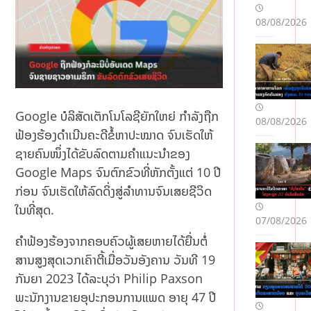
De
po
08/08/2026
zit
Bo
nu
sla
rını
n
Google ບໍລິສັດເຕັກໂນໂລຊີຍັກໃຫຍ່ ກຳລັງຖືກ
08/08/2026
Şər
ຟ້ອງຮ້ອງດຳເນີນຄະດີຂໍ້ຫາປະໝາດ ຈົນເຮັດໃຫ້
tlər
i:
ຊາຍຄົນໜຶ່ງໄດ້ຂັບລົດຕາມຄຳແນະນຳຂອງ
Tə
Google Maps ຈົນຕົກຂົວທີ່ຫັກຕັ້ງແຕ່ 10 ປີ
crü
ກ່ອນ ຈົນເຮັດໃຫ້ລົດດິ່ງສູ່ລຳທານຈົນເສຍຊີວິດ
bəl
ໃນທີ່ສຸດ.
i
07/08/2026
İsti
fad
ຄຳຟ້ອງຮ້ອງຈາກຄອບຄົວຜູ້ເສຍຫາຍໄດ້ຍື່ນຕໍ່
əçi
ສານສູງສຸດເວກເຄົາຕີ້ເມື່ອວັນອັງຄານ ວັນທີ 19
lər
ກັນຍາ 2023 ໄດ້ລະບຸວ່າ Philip Paxson
də
ພະນັກງານຂາຍອຸປະກອນການແພດ ອາຍຸ 47 ປີ
n