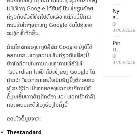
ຢືນຢັນເປັນຫຼັກຖານວ່າ ໄດ້ມີປະຊາຊົນຍື່ນຄຳຮ້ອງ
ໄປໃຫ້ທາງ Google ໄດ້ຮັບຮູ້ເປັນທີ່ຮຽບຮ້ອຍ
Ny
ກ່ຽວກັບຂົວທີ່ຫັກໄປດົນແລ້ວ ແຕ່ກັບບໍ່ມີການ
a
cas
ຕອບຮັບໃດໆຈາກທາງ Google ຈົນໄປສູ່ເຫດ
ino
07/08/2026
ສະຫຼົດທີ່ເກີດຂຶ້ນ.
uta
n
Pin
ດ້ານໂຄສົກຂອງທາງບໍລິສັດ Google ຍັງບໍ່ໄດ້
sve
up
ອອກມາສະະແດງຄວາມເຫັນກ່ຽວກັບເລື່ອງນີ້
ns
Ca
k
sin
07/08/2026
ຢ່າງໃດກໍຕາມໃນການຖະແຫຼງການທີ່ສົ່ງໃຫ້
lic
o
Guardian ໂຄສົກຄົນໜຶ່ງຂອງ Google ໄດ້
en
Oy
ກ່າວວ່າ “ພວກເຮົາເສຍໃຈເປັນຢ່າງຍິ່ງຕໍ່ຄອບຄົວ
s
unl
so
arı:
ຜູ້ເສຍຊີວິດ ເປົ້າໝາຍຂອງພວກເຮົາຄືການໃຫ້
m
Mo
ຂໍ້ມູນເສັ້ນທາງຢ່າງຖືກຕ້ອງ ແລະ ພວກເຮົາກຳລັງ
acc
stb
ກວດສອບຄະດີຟ້ອງຮ້ອງໃນຄັ້ງນີ້”
ept
et
era
AZ
ຂອບໃຈຂໍ້ມູນຈາກ:
r
ilə
Sw
Mü
Thestandard
ish
qa