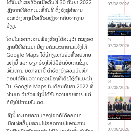
Mə
ໄດ້ຈົມນ້ຳເສຍຊີວິດເມື່ອວັນທີ 30 ກັນຍາ 2022
07/08/2026
slə
ຫຼັງຈາກທີ່ລົດກະບະທີ່ຂັບຂີ່ ດິ່ງລົງສູ່ລຳທານ
hət
ລະຫວ່າງທາງເມືອເຮືອນຫຼັງຈາກກັບຈາກງານ
lər
ລ້ຽງ.
ໂດຍໃນເອກກະສານຟ້ອງຮ້ອງໄດ້ລະບຸວ່າ ຕະຫຼອດ
07/08/2026
ຫຼາຍປີທີ່ຜ່ານມາ ມີຫຼາຍຄົນພະຍາຍາມແຈ້ງໃຫ້
Google Maps ໄດ້ຮູ້ກ່ຽວກັບຂົວທີ່ເສຍຫາຍ
ແຫ່ງນີ້ ແລະ ຮຽກຮ້ອງໃຫ້ບໍລິສັດອັບເດດຂໍ້ມູນ
ເສັ້ນທາງ. ນອກຈາກນີ້ ຄຳຮ້ອງຍັງລວມບັນທຶກ
ຕອບໂຕ້ອີເມວຈາກຊາວເມືອງທີ່ເຄີຍໃຊ້ຄຳແນະນຳ
ໃນ Google Maps ໃນເດືອນກັນຍາ 2022 ທີ່
07/08/2026
ຜ່ານມາ ວ່າຂົວແຫ່ງນີ້ໄດ້ຮັບຄວາມເສຍຫາຍ ແຕ່
ກໍຍັງບໍ່ມີການອັບເດດ.
ທັງນີ້ ທະນາຍຄວາມຂອງໂຈດກໍໄດ້ອອກມາ
ເປີດເຜີຍຂໍ້ມູນລວມໄປຮອດການມີເອກະສານ
07/08/2026