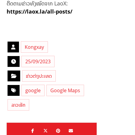
:
yis
ຕິດຕາມຂ່າວທັງໝົດຈາກ LaoX:
En
əd
https://laox.la/all-posts/
jä
ə
mf
Nə
öre
Tə
lse
qdi
m
Edi
Kongxay
r?
25/09/2023
ຂ່າວຕ່າງປະເທດ
google
Google Maps
ລາວເອັກ