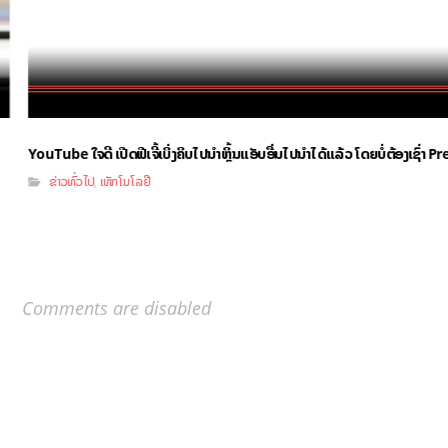
YouTube ໃຈດີ ເປີດຟີເຈີ້ເບິ່ງຄິບໄປນຳຫຼິ້ນແອັບອື່ນໄປນຳໄດ້ແລ້ວ ໂດຍບໍ່ຕ້ອງເຊົ່າ
ຂ່າວທົ່ວໄປ
ເທັກໂນໂລຢີ
,
Comments are disabled