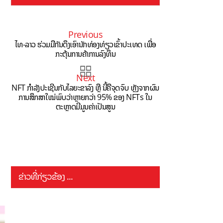
Previous
ໄທ-ລາວ ຮ່ວມມືກັນດຶງເອົານັກທ່ອງທ່ຽວເຂົ້າປະເທດ ເພື່ອ
ກະຕຸ້ນການຄ້າການລົງທຶນ
Next
NFT ກຳລັງປະເຊີນກັບໄລຍະຂາລົງ ຫຼື ນີ້ຄືຈຸດຈົບ ຫຼັງຈາກຜົນ
ການສຶກສາໃໝ່ພົບວ່າຫຼາຍກວ່າ 95% ຂອງ NFTs ໃນ
ຕະຫຼາດມີມູນຄ່າເປັນສູນ
ຂ່າວທີ່ກ່ຽວຂ້ອງ ...