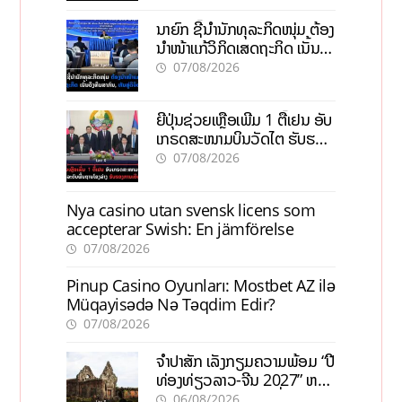
ນາຍົກ ຊີ້ນຳນັກທຸລະກິດໜຸ່ມ ຕ້ອງ
ນຳໜ້າແກ້ວິກິດເສດຖະກິດ ເນັ້ນດຶງ
ທຶນສາກົນ, ຫັນສູ່ດິຈິຕອນ
07/08/2026
ຍີ່ປຸ່ນຊ່ວຍເຫຼືອເພີ່ມ 1 ຕື້ເຢນ ອັບ
ເກຣດສະໜາມບິນວັດໄຕ ຮັບຮອງ
ການເຕີບໂຕ
07/08/2026
Nya casino utan svensk licens som
accepterar Swish: En jämförelse
07/08/2026
Pinup Casino Oyunları: Mostbet AZ ilə
Müqayisədə Nə Təqdim Edir?
07/08/2026
ຈຳປາສັກ ເລັ່ງກຽມຄວາມພ້ອມ “ປີ
ທ່ອງທ່ຽວລາວ-ຈີນ 2027” ຫວັງ
ກະຕຸ້ນເສດຖະກິດທ້ອງຖິ່ນ
06/08/2026