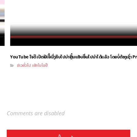
YouTube ໃຈດີ ເປີດຟີເຈີ້ເບິ່ງຄິບໄປນຳຫຼິ້ນແອັບອື່ນໄປນຳໄດ້ແລ້ວ ໂດຍບໍ່ຕ້ອງເຊົ່
ຂ່າວທົ່ວໄປ
ເທັກໂນໂລຢີ
,
Comments are disabled