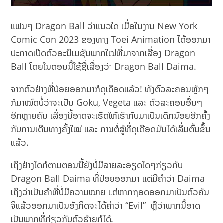
ແຟນໆ Dragon Ball ວ່າແນວໃດ ເມື່ອໃນງານ New York
Comic Con 2023 ຂອງທາງ Toei Animation ໄດ້ອອກມາ
ປະກາດເປີດຕົວອະນິເມຊັນພາກໃໝ່ທີ່ມາຈາກເລື່ອງ Dragon
Ball ໂດຍໃນຕອນນີ້ໃຊ້ຊື່ເລື່ອງວ່າ Dragon Ball Daima.
ຈາກຕົວຢ່າງທີ່ປ່ອຍອອກມາກໍດຸເດືອດແລ້ວ! ທັງຕົວລະຄອນຫຼັກໆ
ກໍມາໝົດບໍ່ວ່າຈະເປັນ Goku, Vegeta ແລະ ຕົວລະຄອນອື່ນໆ
ອີກຫຼາຍຄົນ ເລື່ອງນີ້ອາດຈະເຮັດໃຫ້ເຮົາກັບມາເປັນເດັກນ້ອຍອີກຄັ້ງ
ກັບການເດີນທາງຄັ້ງໃໝ່ ແລະ ການຕໍ່ສູ້ທີ່ດຸເດືອດມັນໄດ້ເລີ່ມຕົ້ນຂຶ້ນ
ແລ້ວ.
ເຖິງຢ່າງໃດກໍຕາມຕອນນີ້ຍັງບໍ່ມີລາຍລະອຽດໃດໆກ່ຽວກັບ
Dragon Ball Daima ທີ່ປ່ອຍອອກມາ ແຕ່ມີຄຳວ່າ Daima
ເຖິງວ່າເປັນຄຳທີ່ບໍ່ມີຄວາມໝາຍ ແຕ່ຫາກຖອດອອກມາເປັນຕົວຄັນ
ຈິແລ້ວອອກມາເປັນອັງກິດຈະໄດ້ຄຳວ່າ “Evil” ຫຼືວ່າພາກນີ້ອາດ
ເປັນພາກທີ່ກ່ຽວກັບຕົວຮ້າຍກໍໄດ້.