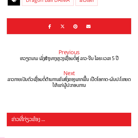
Dragon Ball DAIMA
ລາວເອັກ
Previous
ຫວຽດນາມ ເລັ່ງສ້າງທາງຫຼວງເຊື່ອມຕໍ່ສູ່ ລາວ-ຈີນ ໄລຍະເວລາ 5 ປີ
Next
ລາວ​ກາຍ​ເປັນ​ຕົວ​ເຊື່ອມ​ຕໍ່​ດ້ານ​ການ​ຂົນ​ສົ່ງ​ຂອງ​ພາກ​ພື້ນ ເປີດໂອກາດ-ຜົນ​ປະໂຫຍດ​
ໃຫ້​ແກ່​ຜູ້​ປະ​ກອບການ
ຂ່າວທີ່ກ່ຽວຂ້ອງ ...