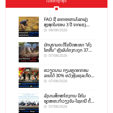
ເນື້ອຫາຫຼ້າສຸດ
FAO ຊີ້ ລາຄາອາຫານໂລກພຸ່ງ
ສູງສຸດໃນຮອບ 3 ປີ ຈາກແຮງ
ກົດດັນຂອງສົງຄາມ, El nino
08/08/2026
ນັກບູຮານຄະດີໄຂປິດສະໜາ “ທົ່ງ
ໄຫຫີນ” ຫຼັງພົບໂຄງກະດູກ 37
ຄົນໃນຫີນຍັກ
07/08/2026
ຫວຽດນາມ ກຽມຫຼຸດອາກອນ
ລາຍໄດ້ 30% ຫວັງອູ້ມທຸລະກິດ
ຂະໜາດນ້ອຍ ແລະ ຈຸນລະ
07/08/2026
ວິສາຫະກິດ
ລົງນາມສຶກສາໂຄງການ ນິຄົມ
ອຸດສາຫະກຳວຽງຈັນ-ໄຊທານີ ຕັ້ງ
ເປົ້າດຶງທຶນ 150 ລ້ານໂດລາ, ສ້າງ
07/08/2026
ວຽກ 5.000 ຕຳແໜ່ງ