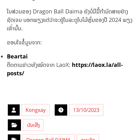
ໃນສ່ວນຂອງ Dragon Ball Daima ຍັງບໍ່ມີມື້ກຳນົດສາຍຢ່າງ
ຊັດເຈນ ບອກພຽງແຕ່ວ່າຈະຢູ່ໃນລະດູໃບໄມ້ຫຼົ່ນຂອງປີ 2024 ພຽງ
ເທົ່ານັ້ນ.
ຂອບໃຈຂໍ້ມູນຈາກ:
Beartai
ຕິດຕາມຂ່າວທັງໝົດຈາກ LaoX:
https://laox.la/all-
posts/
Kongxay
13/10/2023
ບັນເທີງ