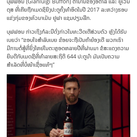
ບຸຟຟອນ (Gianluigi Buffon) ຕຳນານຂອງອີຕາລີ ແລະ ຍູເວນ
ຕຸສ ທີ່ເຄີຍຖືກເມດຊິຍິງປະຕູຄັ້ງທຳອິດໃນປີ 2017 ລະຫວ່າງຮອບ
ແຂ່ງກຸ່ມຂອງທົວນາເມັນ ຢູຟາ ແຊມປຽນລີກ.
ບຸຟຟອນ ກ່າວເຖິງກໍລະນີດັ່ງກ່າວໃນທະວີດເຕີສ່ວນຕົວ ຫຼັງໄດ້ຮັບ
ເບຍວ່າ “ຂອບໃຈສຳລັບເບຍ ຂ້ອຍຈະຖືເປັນຄຳຍ້ອງເດີ ພວກເຮົາ
ມີການຕໍ່ສູ້ທີ່ຍິ່ງໃຫຍ່ໃນຕະຫຼອດຫລາຍປີທີ່ຜ່ານມາ ຂໍສະແດງຄວາມ
ຍິນດີກັບເມດຊີທີ່ທຳລາຍສະຖິຕິ 644 ປະຕູນຳ ມັນເປັນຄວາມ
ສຳເລັດທີ່ບໍ່ໜ້າເຊື່ອແທ້ໆ”