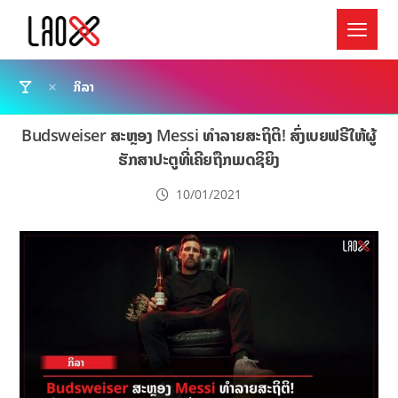
ກິລາ
Budsweiser ສະຫຼອງ Messi ທຳລາຍສະຖິຕິ! ສົ່ງເບຍຟຣີໃຫ້ຜູ້
ຮັກສາປະຕູທີ່ເຄີຍຖືກເມດຊິຍິງ
10/01/2021