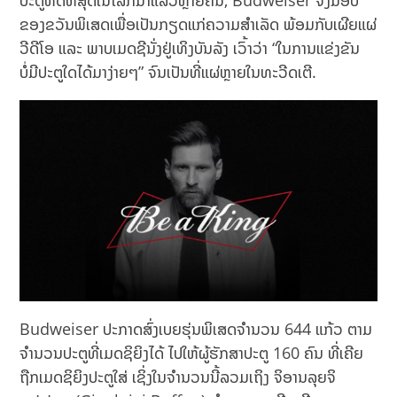
ປະຕູທີ່ດີທີ່ສຸດໃນໂລກມາແລ້ວຫຼາຍຄົນ, Budweiser ຈຶ່ງມອບ
ຂອງຂວັນພິເສດເພື່ອເປັນກຽດແກ່ຄວາມສຳເລັດ ພ້ອມກັບເຜີຍແຜ່
ວີດີໂອ ແລະ ພາບເມດຊີນັ່ງຢູ່ເທິງບັນລັງ ເວົ້າວ່າ “ໃນການແຂ່ງຂັນ
ບໍ່ມີປະຕູໃດໄດ້ມາງ່າຍໆ” ຈົນເປັນທີ່ແຜ່ຫຼາຍໃນທະວີດເຕີ.
Budweiser ປະກາດສົ່ງເບຍຮຸ່ນພິເສດຈຳນວນ 644 ແກ້ວ ຕາມ
ຈຳນວນປະຕູທີ່ເມດຊິຍິງໄດ້ ໄປໃຫ້ຜູ້ຮັກສາປະຕູ 160 ຄົນ ທີ່ເຄີຍ
ຖືກເມດຊິຍິງປະຕູໃສ່ ເຊິ່ງໃນຈຳນວນນີ້ລວມເຖິງ ຈິອານລຸຍຈິ