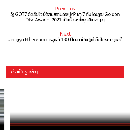
Previous
ວົງ GOT7 ຕັດສິນໃຈບໍ່ຕໍ່ສັນຍາກັບຄ້າຍ JYP ທັງ 7 ຄົນ ໂດຍງານ Golden
Disc Awards 2021 ເປັນກິດຈະກໍາສຸດທ້າຍຂອງວົງ
Next
ລາຄາຫຼຽນ Ethereum ທະລຸກວ່າ 1300 ໂດລາ ເປັນຄັ້ງທຳອິດໃນຮອບຫຼາຍປີ
ຂ່າວທີ່ກ່ຽວຂ້ອງ ...