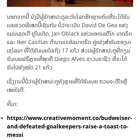
ນອກຈາກນີ້ ຍັງມີຜູ້ຮັກສາປະຕູລະດັບໂລກອີກຫຼາຍຄົນທີ່ຈະໄດ້ຮັບ
ເບຍຂວດພິເສດນີ້ເຊັ່ນກັນ ບໍ່ວ່າຈະເປັນ David De Gea ແຫ່ງ
ແມນເຊດເຕີ ຢູໄນເຕັດ, Jan Oblack ແຫ່ວແອດເລຕິໂກ ມາດຣິດ
ແລະ Iker Casillas ຕຳນານເຣອັລມາດຣິດ ຄູ່ແຂ່ງສຳຄັນຂອງບາ
ເຊໂລນາ ທີ່ໄດ້ຮັບເບຍໄປເຖິງ 17 ແກ້ວ ສ່ວນຜູ້ຮັກສາປະຕູທີ່ກຽມ
ຮັບເບຍຟຣີຫຼາຍທີ່ສຸດຄື Diego Alves ຊາວບຣາຊິວ ທີ່ຈະໄດ້
ຮັບໄປທັງໝົດ 21 ແກ້ວ.
ເຊິ່ງງານນີ້ບໍ່ວ່າຜູ້ຮັກສາປະຕູທັງຫຼາຍທີ່ໄດ້ຮັບເບຍ ຄວນຈະດີໃຈຫຼື
ເສຍໃຈດີ.
ທີ່ມາ:
https://www.creativemoment.co/budweiser-
and-defeated-goalkeepers-raise-a-toast-to-
messi