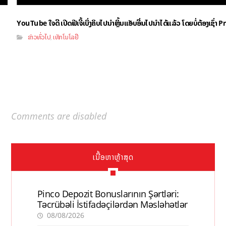
YouTube ໃຈດີ ເປີດຟີເຈີ້ເບິ່ງຄິບໄປນຳຫຼິ້ນແອັບອື່ນໄປນຳໄດ້ແລ້ວ ໂດຍບໍ່ຕ້ອງເຊົ່
ຂ່າວທົ່ວໄປ
ເທັກໂນໂລຢີ
,
Comments are disabled
ເນື້ອຫາຫຼ້າສຸດ
Pinco Depozit Bonuslarının Şərtləri:
Təcrübəli İstifadəçilərdən Məsləhətlər
08/08/2026