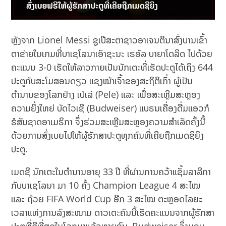
ຫຼັງຈາກ Lionel Messi ຊູເປີສະຕາຊາວອາເຈນຕິນາສົ່ງບານເຂົ້າ
ຕາຂ່າຍໃນເກມທີ່ບາເຊໂລນາເອົາຊະນະ ເຣອັລ ບາຍາໂດລິດ ໄປດ້ວຍ
ຄະແນນ 3-0 ເຮັດໃຫ້ລາວກາຍເປັນນັກເຕະທີ່ເຮັດປະຕູໄດ້ເຖິງ 644
ປະຕູກັບສະໂມສອນດຽວ ແຊງໜ້າເຈົ້າຂອງສະຖິຕິເກົ່າ ຜູ້ເປັນ
ຕຳນານຂອງໂລກຢ່າງ ເປ່ເລ່ (Pele) ແລະ ເພື່ອສະເຫຼີມສະຫຼອງ
ຄວາມຍິ່ງໃຫຍ່ ບັດໄວເຊີ (Budweiser) ແບຣນເຄື່ອງດື່ມແອວກໍ
ຮໍສັນຊາດອາເມຣິກາ ຈຶ່ງຮ່ວມສະເຫຼີມສະຫຼອງຄວາມສຳເລັດຄັ້ງນີ້
ດ້ວຍການສົ່ງເບຍໄປໃຫ້ຜູ້ຮັກສາປະຕູທຸກຄົນທີ່ເຄີຍຖືກເມດຊິຍິງ
ປະຕູ.
ເມດຊີ ນັກເຕະໃນຕຳນານອາຍຸ 33 ປີ ທີ່ຜ່ານການຄວ້າແຊັ້ມລາລີກາ
ກັບບາເຊໂລນາ ມາ 10 ຄັ້ງ Champion League 4 ສະໄໝ
ແລະ ຖ້ວຍ FIFA World Cup ອີກ 3 ສະໄໝ ຕະຫຼອດໄລຍະ
ເວລາແຫ່ງການລົງສະໜາມ ດາວເຕະຄົນນີ້ເຮັດຄະແນນຈາກຜູ້ຮັກສາ