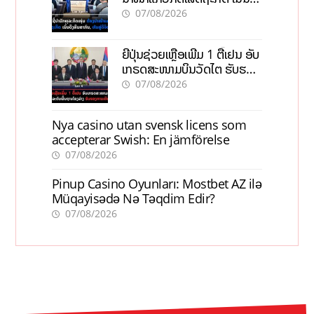
ທຶນສາກົນ, ຫັນສູ່ດິຈິຕອນ
07/08/2026
ຍີ່ປຸ່ນຊ່ວຍເຫຼືອເພີ່ມ 1 ຕື້ເຢນ ອັບ
ເກຣດສະໜາມບິນວັດໄຕ ຮັບຮອງ
ການເຕີບໂຕ
07/08/2026
Nya casino utan svensk licens som
accepterar Swish: En jämförelse
07/08/2026
Pinup Casino Oyunları: Mostbet AZ ilə
Müqayisədə Nə Təqdim Edir?
07/08/2026