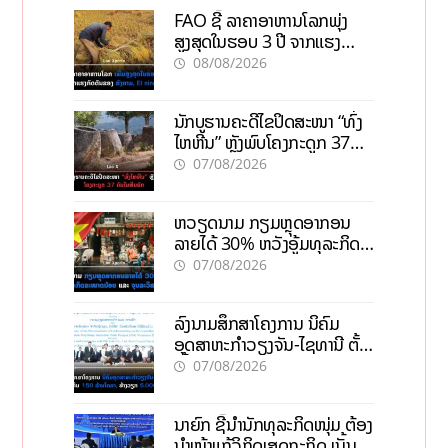
FAO ຊີ້ ລາຄາອາຫານໂລກພຸ່ງ
ສູງສຸດໃນຮອບ 3 ປີ ຈາກແຮງ
ກົດດັນຂອງສົງຄາມ, El nino
08/08/2026
ນັກບູຮານຄະດີໄຂປິດສະໜາ “ທົ່ງ
ໄຫຫີນ” ຫຼັງພົບໂຄງກະດູກ 37
ຄົນໃນຫີນຍັກ
07/08/2026
ຫວຽດນາມ ກຽມຫຼຸດອາກອນ
ລາຍໄດ້ 30% ຫວັງອູ້ມທຸລະກິດ
ຂະໜາດນ້ອຍ ແລະ ຈຸນລະ
07/08/2026
ວິສາຫະກິດ
ລົງນາມສຶກສາໂຄງການ ນິຄົມ
ອຸດສາຫະກຳວຽງຈັນ-ໄຊທານີ ຕັ້ງ
ເປົ້າດຶງທຶນ 150 ລ້ານໂດລາ, ສ້າງ
07/08/2026
ວຽກ 5.000 ຕຳແໜ່ງ
ນາຍົກ ຊີ້ນຳນັກທຸລະກິດໜຸ່ມ ຕ້ອງ
ນຳໜ້າແກ້ວິກິດເສດຖະກິດ ເນັ້ນດຶງ